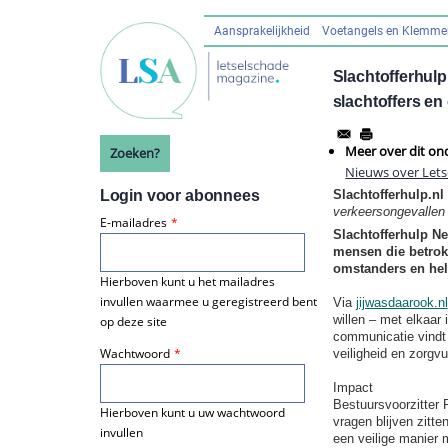
Overslaan
en
Aansprakelijkheid
Voetangels en Klemm
Hoofdnavigatie
naar
de
Slachtofferhulp
inhoud
slachtoffers e
gaan
Meer over dit on
Zoeken?
Nieuws over Let
Login voor abonnees
Slachtofferhulp.nl
verkeersongevallen
E-mailadres
Slachtofferhulp Ne
mensen die betrokk
omstanders en help
Hierboven kunt u het mailadres
invullen waarmee u geregistreerd bent
Via
jijwasdaarook.nl
willen – met elkaar
op deze site
communicatie vindt 
Wachtwoord
veiligheid en zorgvu
Impact
Bestuursvoorzitter
Hierboven kunt u uw wachtwoord
vragen blijven zitt
invullen
een veilige manier