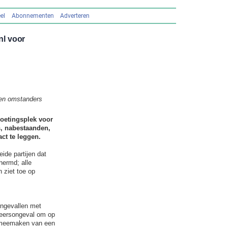
el
Abonnementen
Adverteren
nl voor
s en omstanders
moetingsplek voor
s, nabestaanden,
ct te leggen.
ide partijen dat
hermd; alle
 ziet toe op
ongevallen met
rkeersongeval om op
t meemaken van een