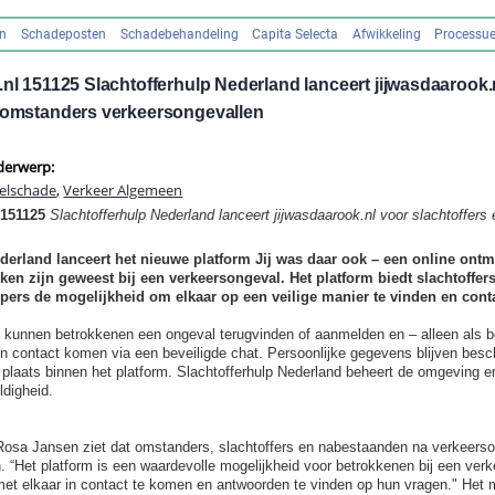
en
Schadeposten
Schadebehandeling
Capita Selecta
Afwikkeling
Processue
.nl 151125 Slachtofferhulp Nederland lanceert jijwasdaarook.
n omstanders verkeersongevallen
derwerp:
selschade
,
Verkeer Algemeen
 151125
Slachtofferhulp Nederland lanceert jijwasdaarook.nl voor slachtoffer
derland lanceert het nieuwe platform Jij was daar ook – een online ont
en zijn geweest bij een verkeersongeval. Het platform biedt slachtoffer
ers de mogelijkheid om elkaar op een veilige manier te vinden en conta
kunnen betrokkenen een ongeval terugvinden of aanmelden en – alleen als be
 in contact komen via een beveiligde chat. Persoonlijke gegevens blijven besc
plaats binnen het platform. Slachtofferhulp Nederland beheert de omgeving en
ldigheid.
 Rosa Jansen ziet dat omstanders, slachtoffers en nabestaanden na verkeers
en. “Het platform is een waardevolle mogelijkheid voor betrokkenen bij een ve
 met elkaar in contact te komen en antwoorden te vinden op hun vragen." He