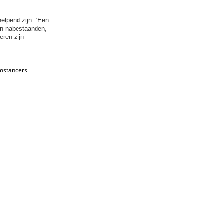
helpend zijn. “Een
en nabestaanden,
eren zijn
omstanders