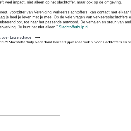
ft veel impact, niet alleen op het slachtoffer, maar ook op de omgeving.
regt, voorzitter van Vereniging Verkeersslachtoffers, kan contact met elkaar 
ag je heel je leven met je mee. Op de vele vragen van verkeersslachtoffers 
uisterend oor, toe naar het passende antwoord. De verhalen en steun van and
erwerking. Je kunt het niet alleen.”
Slachtofferhulp.nl
 over Letselschade
⟶
51125 Slachtofferhulp Nederland lanceert jijwasdaarook.nl voor slachtoffers en 