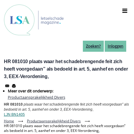
Overslaan
en
naar
de
inhoud
gaan
Zoeken?
Inloggen
HR 081010 plaats waar het schadebrengende feit zich
heeft voorgedaan” als bedoeld in art. 5, aanhef en onder
3, EEX-Verordening,
Meer over dit onderwerp:
Productaansprakelijkheid Divers
HR 081010
plaats waar het schadebrengende feit zich heeft voorgedaan” als
bedoeld in art. 5, aanhef en onder 3, EEX-Verordening
,
LJN BN1405
Home
⟶
Productaansprakelijkheid Divers
⟶
HR 081010 plaats waar het schadebrengende feit zich heeft voorgedaan”
als bedoeld in art. 5, aanhef en onder 3, EEX-Verordening,