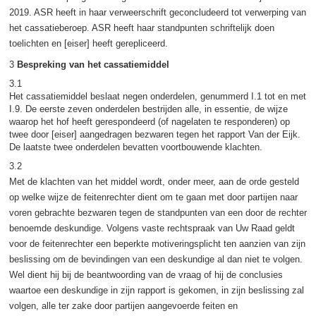
2019. ASR heeft in haar verweerschrift geconcludeerd tot verwerping van
het cassatieberoep. ASR heeft haar standpunten schriftelijk doen
toelichten en [eiser] heeft gerepliceerd.
3
Bespreking van het cassatiemiddel
3.1
Het cassatiemiddel beslaat negen onderdelen, genummerd I.1 tot en met
I.9. De eerste zeven onderdelen bestrijden alle, in essentie, de wijze
waarop het hof heeft gerespondeerd (of nagelaten te responderen) op
twee door [eiser] aangedragen bezwaren tegen het rapport Van der Eijk.
De laatste twee onderdelen bevatten voortbouwende klachten.
3.2
Met de klachten van het middel wordt, onder meer, aan de orde gesteld
op welke wijze de feitenrechter dient om te gaan met door partijen naar
voren gebrachte bezwaren tegen de standpunten van een door de rechter
benoemde deskundige. Volgens vaste rechtspraak van Uw Raad geldt
voor de feitenrechter een beperkte motiveringsplicht ten aanzien van zijn
beslissing om de bevindingen van een deskundige al dan niet te volgen.
Wel dient hij bij de beantwoording van de vraag of hij de conclusies
waartoe een deskundige in zijn rapport is gekomen, in zijn beslissing zal
volgen, alle ter zake door partijen aangevoerde feiten en