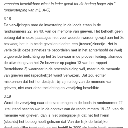
vennoten beschikbare winst in ieder geval tot dit bedrag hoger zijn.”
(onderstreping van mij, A-G)
3.18
De verwijzingen naar de investering in de loods staan in de
randnummers 22. en 40. van de memorie van grieven. Het behoeft geen
betoog dat in deze passages niet veel woorden worden gewijd aan het 2e
bezwaar, het is in beide gevallen slechts een (tussen)zinnetje. Het is
verleidelijk deze zinnetjes te beoordelen met in het achterhoofd de (wel)
uitgebreide toelichting op het 2e bezwaar in de procesinleiding, alsmede
de uitwerking van het 2e bezwaar op pagina 13 van het rapport
[betrokkene 3] waarnaar in de procesinleiding wél, maar in de memorie
van grieven niet (specifiek)14 wordt verwezen. Dat zou echter
miskennen dat het hof destijds, bij zijn uitleg van de memorie van
grieven, niet over deze toelichting en verwijzing beschikte.
3.19
Wordt de verwijzing naar de investeringen in de loods in randnummer 22.
uitsluitend beschouwd in de context van de randnummers 19.-23. van de
memorie van grieven, dan is niet onbegrijpelijk dat het hof hierin
(slechts) het betoog heeft gelezen dat Van der Eijk de feitelijke,
daadwerkelijke toestand van het bedrijf in 2000 als basis heeft genomen