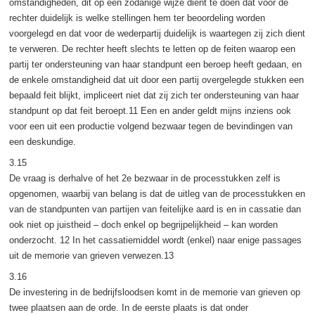
omstandigheden, dit op een zodanige wijze dient te doen dat voor de
rechter duidelijk is welke stellingen hem ter beoordeling worden
voorgelegd en dat voor de wederpartij duidelijk is waartegen zij zich dient
te verweren. De rechter heeft slechts te letten op de feiten waarop een
partij ter ondersteuning van haar standpunt een beroep heeft gedaan, en
de enkele omstandigheid dat uit door een partij overgelegde stukken een
bepaald feit blijkt, impliceert niet dat zij zich ter ondersteuning van haar
standpunt op dat feit beroept.11 Een en ander geldt mijns inziens ook
voor een uit een productie volgend bezwaar tegen de bevindingen van
een deskundige.
3.15
De vraag is derhalve of het 2e bezwaar in de processtukken zelf is
opgenomen, waarbij van belang is dat de uitleg van de processtukken en
van de standpunten van partijen van feitelijke aard is en in cassatie dan
ook niet op juistheid – doch enkel op begrijpelijkheid – kan worden
onderzocht. 12 In het cassatiemiddel wordt (enkel) naar enige passages
uit de memorie van grieven verwezen.13
3.16
De investering in de bedrijfsloodsen komt in de memorie van grieven op
twee plaatsen aan de orde. In de eerste plaats is dat onder