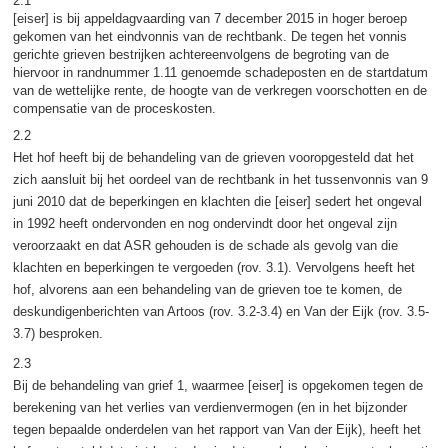
2.1
[eiser] is bij appeldagvaarding van 7 december 2015 in hoger beroep
gekomen van het eindvonnis van de rechtbank. De tegen het vonnis
gerichte grieven bestrijken achtereenvolgens de begroting van de
hiervoor in randnummer 1.11 genoemde schadeposten en de startdatum
van de wettelijke rente, de hoogte van de verkregen voorschotten en de
compensatie van de proceskosten.
2.2
Het hof heeft bij de behandeling van de grieven vooropgesteld dat het
zich aansluit bij het oordeel van de rechtbank in het tussenvonnis van 9
juni 2010 dat de beperkingen en klachten die [eiser] sedert het ongeval
in 1992 heeft ondervonden en nog ondervindt door het ongeval zijn
veroorzaakt en dat ASR gehouden is de schade als gevolg van die
klachten en beperkingen te vergoeden (rov. 3.1). Vervolgens heeft het
hof, alvorens aan een behandeling van de grieven toe te komen, de
deskundigenberichten van Artoos (rov. 3.2-3.4) en Van der Eijk (rov. 3.5-
3.7) besproken.
2.3
Bij de behandeling van grief 1, waarmee [eiser] is opgekomen tegen de
berekening van het verlies van verdienvermogen (en in het bijzonder
tegen bepaalde onderdelen van het rapport van Van der Eijk), heeft het