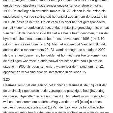
om de hypothetische situatie zonder ongeval te reconstrueren vanaf
1993. De stellingen in de randnummers 20.-22. dienen in die lezing als
onderbouwing van de stelling dat het onjuist zou zijn om de toestand in
2000 als basis te nemen. Op dit verwijt is door het hof gerespondeerd,
namelijk door te oordelen dat deze klacht feitelijke grondslag mist omdat
Van der Eijk de toestand in 2000 niet als basis heeft genomen, maar de
hypothetische situatie steeds heeft beschreven vanaf 1993 (rov. 3.10
(slot), hiervoor randnummer 2.5). Met het oordeel dat Van der Eijk niet,
anders dan in randnummers 20.-23. wordt betoogd, de situatie in 2000
als basis heeft genomen, behoefde het hof niet meer toe te komen aan
de stellingen waarmee is onderbouwd dat het onjuist zou zijn om de
situatie in 2000 als basis te nemen, waaronder de in randnummer 22.
opgenomen verwijzing naar de investering in de loods.15
3.20
Daarmee komt het dus aan op het zinnetje “Daarnaast stelt hij vast dat
de uiteindelijk gebouwde loods vanwege de gewijzigde bedrijfsvoering
duurder is uitgevallen” in randnummer 40. Dat betreft mijns inziens toch
wel een heel summiere onderbouwing van de, zo wil [eiser] nu doen
geloven: beoogde, stelling dat (1) Van der Eijk voor de hypothetische
situatie rekening heeft gehouden met de (rente)kosten voor de bouw van