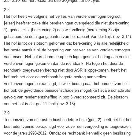
2.8- 2.10; het hof maakt die overwegingen tot de zijne
.”
2.8
Het hof heeft vervolgens het verlies van verdienvermogen begroot.
[eiser] heeft ter zake drie berekeningen overgelegd die niet (berekening
1), gedeeltelijk (berekening 2) dan wel volledig (berekening 3) zijn
gebaseerd op de uitgangspunten van het rapport Van der Eijk (rov. 3.14).
Het hof is tot de slotsom gekomen dat berekening 3 in alle redelijkheid
het beste aansluit bij de begroting van het verlies van verdienvermogen
van [eiser]. Het hof is daarmee op een lager geschat bedrag aan verlies
verdienvermogen gekomen dan de rechtbank. Nu tegen het door de
rechtbank toegewezen bedrag niet door ASR is opgekomen, heeft het
hof toch het door de rechtbank begrote bedrag aan verlies
verdienvermogen bekrachtigd, in welk bedrag naar het oordeel van het
hof ook de gevorderde pensioenschade en mogelijke fiscale schade als
gevolg van rendementsheffing in box 3 verdisconteerd zit. De slotsom
van het hof is dat grief 1 faalt (rov. 3.15).
2.9
Ten aanzien van de kosten huishoudelijke hulp (grief 2) heeft het hof het
bestreden vonnis bekrachtigd voor zover een vergoeding is toegewezen
voor de jaren 1993-2012. Omdat de rechtbank kennelijk geen beslissing