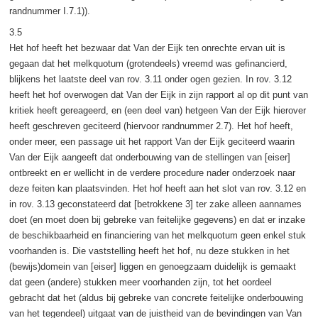
randnummer I.7.1)).
3.5
Het hof heeft het bezwaar dat Van der Eijk ten onrechte ervan uit is
gegaan dat het melkquotum (grotendeels) vreemd was gefinancierd,
blijkens het laatste deel van rov. 3.11 onder ogen gezien. In rov. 3.12
heeft het hof overwogen dat Van der Eijk in zijn rapport al op dit punt van
kritiek heeft gereageerd, en (een deel van) hetgeen Van der Eijk hierover
heeft geschreven geciteerd (hiervoor randnummer 2.7). Het hof heeft,
onder meer, een passage uit het rapport Van der Eijk geciteerd waarin
Van der Eijk aangeeft dat onderbouwing van de stellingen van [eiser]
ontbreekt en er wellicht in de verdere procedure nader onderzoek naar
deze feiten kan plaatsvinden. Het hof heeft aan het slot van rov. 3.12 en
in rov. 3.13 geconstateerd dat [betrokkene 3] ter zake alleen aannames
doet (en moet doen bij gebreke van feitelijke gegevens) en dat er inzake
de beschikbaarheid en financiering van het melkquotum geen enkel stuk
voorhanden is. Die vaststelling heeft het hof, nu deze stukken in het
(bewijs)domein van [eiser] liggen en genoegzaam duidelijk is gemaakt
dat geen (andere) stukken meer voorhanden zijn, tot het oordeel
gebracht dat het (aldus bij gebreke van concrete feitelijke onderbouwing
van het tegendeel) uitgaat van de juistheid van de bevindingen van Van