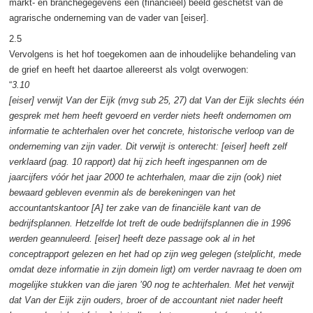
markt- en branchegegevens een (financieel) beeld geschetst van de
agrarische onderneming van de vader van [eiser].
2.5
Vervolgens is het hof toegekomen aan de inhoudelijke behandeling van
de grief en heeft het daartoe allereerst als volgt overwogen:
“
3.10
[eiser] verwijt Van der Eijk (mvg sub 25, 27) dat Van der Eijk slechts één
gesprek met hem heeft gevoerd en verder niets heeft ondernomen om
informatie te achterhalen over het concrete, historische verloop van de
onderneming van zijn vader. Dit verwijt is onterecht: [eiser] heeft zelf
verklaard (pag. 10 rapport) dat hij zich heeft ingespannen om de
jaarcijfers vóór het jaar 2000 te achterhalen, maar die zijn (ook) niet
bewaard gebleven evenmin als de berekeningen van het
accountantskantoor [A] ter zake van de financiële kant van de
bedrijfsplannen. Hetzelfde lot treft de oude bedrijfsplannen die in 1996
werden geannuleerd. [eiser] heeft deze passage ook al in het
conceptrapport gelezen en het had op zijn weg gelegen (stelplicht, mede
omdat deze informatie in zijn domein ligt) om verder navraag te doen om
mogelijke stukken van die jaren ’90 nog te achterhalen. Met het verwijt
dat Van der Eijk zijn ouders, broer of de accountant niet nader heeft