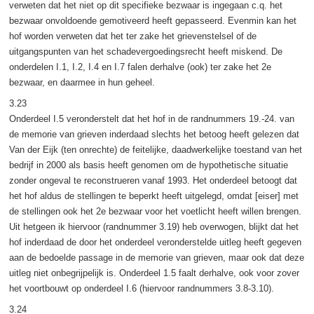
verweten dat het niet op dit specifieke bezwaar is ingegaan c.q. het
bezwaar onvoldoende gemotiveerd heeft gepasseerd. Evenmin kan het
hof worden verweten dat het ter zake het grievenstelsel of de
uitgangspunten van het schadevergoedingsrecht heeft miskend. De
onderdelen I.1, I.2, I.4 en I.7 falen derhalve (ook) ter zake het 2e
bezwaar, en daarmee in hun geheel.
3.23
Onderdeel I.5 veronderstelt dat het hof in de randnummers 19.-24. van
de memorie van grieven inderdaad slechts het betoog heeft gelezen dat
Van der Eijk (ten onrechte) de feitelijke, daadwerkelijke toestand van het
bedrijf in 2000 als basis heeft genomen om de hypothetische situatie
zonder ongeval te reconstrueren vanaf 1993. Het onderdeel betoogt dat
het hof aldus de stellingen te beperkt heeft uitgelegd, omdat [eiser] met
de stellingen ook het 2e bezwaar voor het voetlicht heeft willen brengen.
Uit hetgeen ik hiervoor (randnummer 3.19) heb overwogen, blijkt dat het
hof inderdaad de door het onderdeel veronderstelde uitleg heeft gegeven
aan de bedoelde passage in de memorie van grieven, maar ook dat deze
uitleg niet onbegrijpelijk is. Onderdeel 1.5 faalt derhalve, ook voor zover
het voortbouwt op onderdeel I.6 (hiervoor randnummers 3.8-3.10).
3.24