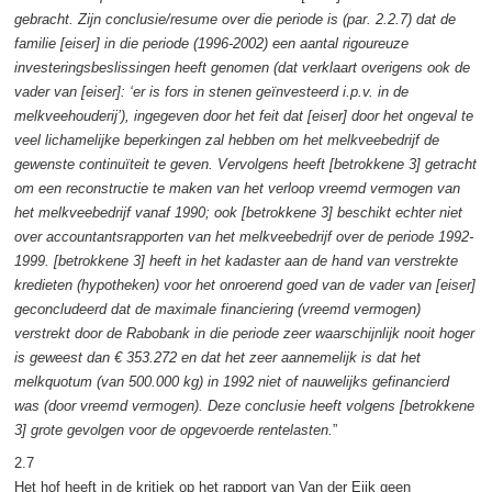
gebracht. Zijn conclusie/resume over die periode is (par. 2.2.7) dat de
familie [eiser] in die periode (1996-2002) een aantal rigoureuze
investeringsbeslissingen heeft genomen (dat verklaart overigens ook de
vader van [eiser]: ‘er is fors in stenen geïnvesteerd i.p.v. in de
melkveehouderij’), ingegeven door het feit dat [eiser] door het ongeval te
veel lichamelijke beperkingen zal hebben om het melkveebedrijf de
gewenste continuïteit te geven. Vervolgens heeft [betrokkene 3] getracht
om een reconstructie te maken van het verloop vreemd vermogen van
het melkveebedrijf vanaf 1990; ook [betrokkene 3] beschikt echter niet
over accountantsrapporten van het melkveebedrijf over de periode 1992-
1999. [betrokkene 3] heeft in het kadaster aan de hand van verstrekte
kredieten (hypotheken) voor het onroerend goed van de vader van [eiser]
geconcludeerd dat de maximale financiering (vreemd vermogen)
verstrekt door de Rabobank in die periode zeer waarschijnlijk nooit hoger
is geweest dan € 353.272 en dat het zeer aannemelijk is dat het
melkquotum (van 500.000 kg) in 1992 niet of nauwelijks gefinancierd
was (door vreemd vermogen). Deze conclusie heeft volgens [betrokkene
3] grote gevolgen voor de opgevoerde rentelasten.
”
2.7
Het hof heeft in de kritiek op het rapport van Van der Eijk geen