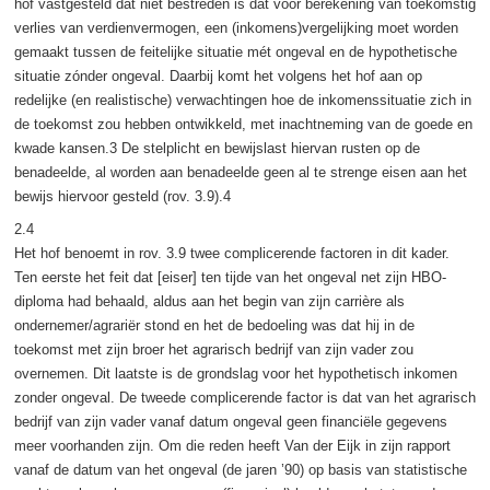
hof vastgesteld dat niet bestreden is dat voor berekening van toekomstig
verlies van verdienvermogen, een (inkomens)vergelijking moet worden
gemaakt tussen de feitelijke situatie mét ongeval en de hypothetische
situatie zónder ongeval. Daarbij komt het volgens het hof aan op
redelijke (en realistische) verwachtingen hoe de inkomenssituatie zich in
de toekomst zou hebben ontwikkeld, met inachtneming van de goede en
kwade kansen.3 De stelplicht en bewijslast hiervan rusten op de
benadeelde, al worden aan benadeelde geen al te strenge eisen aan het
bewijs hiervoor gesteld (rov. 3.9).4
2.4
Het hof benoemt in rov. 3.9 twee complicerende factoren in dit kader.
Ten eerste het feit dat [eiser] ten tijde van het ongeval net zijn HBO-
diploma had behaald, aldus aan het begin van zijn carrière als
ondernemer/agrariër stond en het de bedoeling was dat hij in de
toekomst met zijn broer het agrarisch bedrijf van zijn vader zou
overnemen. Dit laatste is de grondslag voor het hypothetisch inkomen
zonder ongeval. De tweede complicerende factor is dat van het agrarisch
bedrijf van zijn vader vanaf datum ongeval geen financiële gegevens
meer voorhanden zijn. Om die reden heeft Van der Eijk in zijn rapport
vanaf de datum van het ongeval (de jaren ’90) op basis van statistische