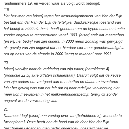
randnummers 19. en verder, waar als volgt wordt betoogd:
“
19.
Het bezwaar van [eiser] tegen het deskundigenbericht van Van der Eijk
bestaat erin dat Van der Eijk de feitelijke, daadwerkelijke toestand van
het bedrijf in 2000 als basis heeft genomen om de hypothetische situatie
zonder ongeval te reconstrueren vanaf 1993. [eiser] stelt dat maatschap
[eiser], het bedrijf van zijn ouders, in 2000 reeds zodanig was gewijzigd
als gevolg van zijn ongeval dat het hierdoor niet meer gerechtvaardigd is
om op basis van de situatie in 2000 “terug te rekenen” naar 1993.
20.
[eiser] verwijst naar de verklaring van zijn vader, [betrokkene 4]
(productie 22 bij akte uitlaten schadestaat). Daaruit volgt dat de keuze
van zijn ouders om vastgoed aan te schaffen en daarin te investeren
juist het gevolg was van het feit dat hij naar redelijke verwachting niet
meer kon meewerken in het melkveehoudersbedrijf, terwijl dit zonder
ongeval wel de verwachting was.
21.
Daarnaast legt [eiser] een verslag over van [betrokkene 3], wonende te
[woonplaats]. Deze heeft aan de hand van de door Van der Eijk
beschreven uitgangspunten nader onderzoek ingesteld naar de