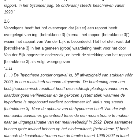
rapport, in het bijzonder pag. 56 onderaan) steeds beschreven vanaf
1993.
”
2.6
Vervolgens heeft het hof overwogen dat [eiser] een rapport heeft
overgelegd van ing. [betrokkene 3] (hierna: ‘het rapport [betrokkene 3]’)
waarin het rapport van Van der Eijk is beoordeeld. Het hof stelt vast dat
[betrokkene 3] in het algemeen (grote) waardering heeft voor het door
Van der Eijk opgezette onderzoek, en heeft de strekking van het rapport
[betrokkene 3] als volgt weergegeven:
“
3.11
( ... ) De ‘hypothese zonder ongeval’ is, bij afwezigheid van stukken vóór
2000, in een realistisch scenario uitgewerkt. De berekening naar een
bedrijfseconomisch resultaat heeft overzichtelijk plaatsgevonden en is
daardoor goed verifieerbaar en de gekozen systematiek waarmee de
hypothese is opgebouwd verdient zondermeer lof, aldus nog steeds
[betrokkene 3]. Voor de opbouw van de hypothese heeft Van der Eijk
een aantal aannames gehanteerd teneinde een reconstructie te maken
naar de uitgangssituatie van het melkveebedrijf in 1992. Deze aannames
kunnen grote invloed hebben op het eindresultaat; [betrokkene 3] heeft
dan ook de liquiditeitsstromen van de familie [eiser] 1996-2002 in kaart