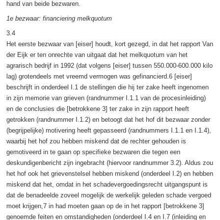
hand van beide bezwaren.
1e bezwaar: financiering melkquotum
3.4
Het eerste bezwaar van [eiser] houdt, kort gezegd, in dat het rapport Van
der Eijk er ten onrechte van uitgaat dat het melkquotum van het
agrarisch bedrijf in 1992 (dat volgens [eiser] tussen 550.000-600.000 kilo
lag) grotendeels met vreemd vermogen was gefinancierd.6 [eiser]
beschrijft in onderdeel I.1 de stellingen die hij ter zake heeft ingenomen
in zijn memorie van grieven (randnummer I.1.1 van de procesinleiding)
en de conclusies die [betrokkene 3] ter zake in zijn rapport heeft
getrokken (randnummer I.1.2) en betoogt dat het hof dit bezwaar zonder
(begrijpelijke) motivering heeft gepasseerd (randnummers I.1.1 en I.1.4),
waarbij het hof zou hebben miskend dat de rechter gehouden is
gemotiveerd in te gaan op specifieke bezwaren die tegen een
deskundigenbericht zijn ingebracht (hiervoor randnummer 3.2). Aldus zou
het hof ook het grievenstelsel hebben miskend (onderdeel I.2) en hebben
miskend dat het, omdat in het schadevergoedingsrecht uitgangspunt is
dat de benadeelde zoveel mogelijk de werkelijk geleden schade vergoed
moet krijgen,7 in had moeten gaan op de in het rapport [betrokkene 3]
genoemde feiten en omstandigheden (onderdeel I.4 en I.7 (inleiding en