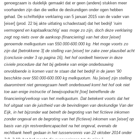
genoegzaam is duidelijk gemaakt dat er geen (andere) stukken meer
voorhanden zijn dan die welke de deskundigen onder ogen hebben
gehad. De schriftelijke verklaring van 5 januari 2015 van de vader van
[eiser] (prod. 22 bij akte uitlating schadestaat) dat het bedrijf
‘ruim
vermogend en kapitaalkrachtig’
was moge zo zijn, doch deze verklaring
zegt nog niets over de aankoop (financiering) van het door [eiser]
genoemde melkquotum van 550.000-600.000 kg. Het moge voorts zo
zijn dat [betrokkene 3] de stelling van [eiser] ter zake zeer plausibel acht
(conclusie onder 3 op pagina 16), het hof oordeelt hierover in deze
civiele procedure dat het bij gebreke van enige onderbouwing
onvoldoende is komen vast te staan dat het bedrijf in de jaren ’90
beschikte over 550.000-600.000 kg melkquotum. Nu [eiser] zijn stelling
daaromtrent niet genoegzaam heeft onderbouwd komt het hof ook niet
toe aan enige instructie of bewijsopdracht [toe] betreffende de
financiering/verkoop van het melkquotum. Dat betekent voorts dat het
hof uitgaat van de juistheid van de bevindingen van deskundige Van der
Eijk, in het bijzonder wat betreft de begroting van het fictieve inkomen
zonder ongeval en de begroting van het (fictieve) inkomen van [eiser] op
basis van zijn restverdiencapaciteit na het ongeval, evenals de
rechtbank heeft gedaan in het tussenvonnis van 22 oktober 2014 onder