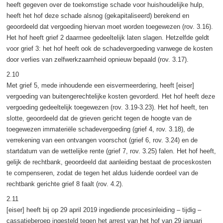
heeft gegeven over de toekomstige schade voor huishoudelijke hulp,
heeft het hof deze schade alsnog (gekapitaliseerd) berekend en
geoordeeld dat vergoeding hiervan moet worden toegewezen (rov. 3.16).
Het hof heeft grief 2 daarmee gedeeltelijk laten slagen. Hetzelfde geldt
voor grief 3: het hof heeft ook de schadevergoeding vanwege de kosten
door verlies van zelfwerkzaamheid opnieuw bepaald (rov. 3.17).
2.10
Met grief 5, mede inhoudende een eisvermeerdering, heeft [eiser]
vergoeding van buitengerechtelijke kosten gevorderd. Het hof heeft deze
vergoeding gedeeltelijk toegewezen (rov. 3.19-3.23). Het hof heeft, ten
slotte, geoordeeld dat de grieven gericht tegen de hoogte van de
toegewezen immateriële schadevergoeding (grief 4, rov. 3.18), de
verrekening van een ontvangen voorschot (grief 6, rov. 3.24) en de
startdatum van de wettelijke rente (grief 7, rov. 3.25) falen. Het hof heeft,
gelijk de rechtbank, geoordeeld dat aanleiding bestaat de proceskosten
te compenseren, zodat de tegen het aldus luidende oordeel van de
rechtbank gerichte grief 8 faalt (rov. 4.2).
2.11
[eiser] heeft bij op 29 april 2019 ingediende procesinleiding – tijdig –
cassatieberoep ingesteld tegen het arrest van het hof van 29 januari