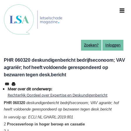
Overslaan
en
naar
de
inhoud
gaan
Zoeken?
Inloggen
PHR 060320 deskundigenbericht bedrijfseconoom; VAV
agrariër; hof heeft voldoende gerespondeerd op
bezwaren tegen desk.bericht
Meer over dit onderwerp:
Rechterlijk Oordeel over Expertise en Deskundigenbericht
PHR 060320
deskundigenbericht bedrijfseconoom; VAV agrariër; hof
heeft voldoende gerespondeerd op bezwaren tegen desk.bericht
In vervolg op: ECLI:NL:GHARL:2019:801
2
Procesverloop in hoger beroep en cassatie