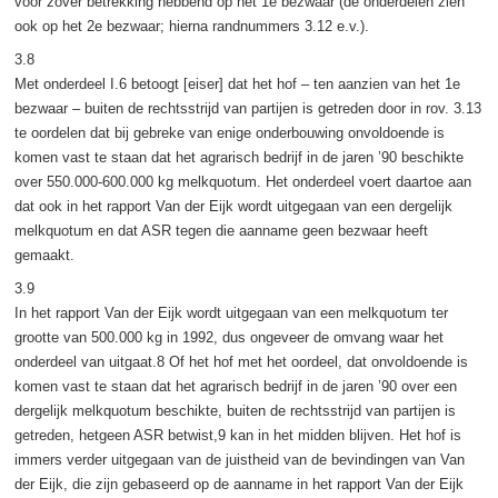
voor zover betrekking hebbend op het 1e bezwaar (de onderdelen zien
ook op het 2e bezwaar; hierna randnummers 3.12 e.v.).
3.8
Met onderdeel I.6 betoogt [eiser] dat het hof – ten aanzien van het 1e
bezwaar – buiten de rechtsstrijd van partijen is getreden door in rov. 3.13
te oordelen dat bij gebreke van enige onderbouwing onvoldoende is
komen vast te staan dat het agrarisch bedrijf in de jaren ’90 beschikte
over 550.000-600.000 kg melkquotum. Het onderdeel voert daartoe aan
dat ook in het rapport Van der Eijk wordt uitgegaan van een dergelijk
melkquotum en dat ASR tegen die aanname geen bezwaar heeft
gemaakt.
3.9
In het rapport Van der Eijk wordt uitgegaan van een melkquotum ter
grootte van 500.000 kg in 1992, dus ongeveer de omvang waar het
onderdeel van uitgaat.8 Of het hof met het oordeel, dat onvoldoende is
komen vast te staan dat het agrarisch bedrijf in de jaren ’90 over een
dergelijk melkquotum beschikte, buiten de rechtsstrijd van partijen is
getreden, hetgeen ASR betwist,9 kan in het midden blijven. Het hof is
immers verder uitgegaan van de juistheid van de bevindingen van Van
der Eijk, die zijn gebaseerd op de aanname in het rapport Van der Eijk