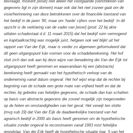
bevraagd, miskent [eiser] niet alleen het voorgaande (verstrekken van
gegevens ligt in zijn domein) maar ook dat het niet zozeer gaat om de
visie/herinnering van deze betrokkenen over de financiële toestand van
het bedrijf in de jaren ’90, maar om ‘harde’ cijfers over het bedrijf. In dit
opzicht is de verklaring van de vader van [eiser] (prod. 22 bij akte
uitlaten schadestaat d.d. 11 maart 2015) dat het bedrijf ruim vermogend
en kapitaalkrachtig was mogelijk juist, hetgeen ook wel blijkt uit het
rapport van Van der Eijk, maar is verder zo algemeen geformuleerd dat
dit geen uitgangspunt kán vormen voor de schadeberekening. Het hof
sluit zich dan ook aan bij deze wijze van benadering die Van der Eijk tot
uitgangspunt heeft genomen en waarvandaan hij een (abstracte)
berekening heeft gemaakt van het hypothetisch verloop van de
onderneming vanaf datum ongeval. Het hof wijst erop dat de rechter bij
begroting van de schade een grote mate van vrijheid heeft en dat de
rechter, bij gebreke van feitelijke gegevens, de schade dan kan schatten
op basis van abstracte gegevens die zoveel mogelijk zijn toegesneden
op de feiten en omstandigheden van het geval. Het verwijt ten slotte
(mvg sub 19) dat Van der Eijk de daadwerkelijke toestand van het
agrarisch bedrijf in 2000 als basis heeft genomen om de hypothetische
situatie zonder ongeval te reconstrueren vanaf 1993 mist feitelijke
grondslag: Van der Eijk heeft de hypothetische situatie (par. 5 van het