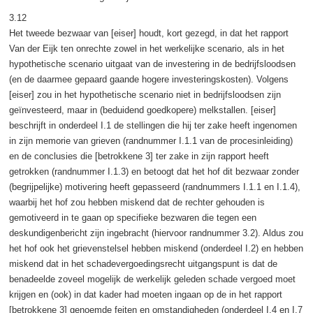
3.12
Het tweede bezwaar van [eiser] houdt, kort gezegd, in dat het rapport
Van der Eijk ten onrechte zowel in het werkelijke scenario, als in het
hypothetische scenario uitgaat van de investering in de bedrijfsloodsen
(en de daarmee gepaard gaande hogere investeringskosten). Volgens
[eiser] zou in het hypothetische scenario niet in bedrijfsloodsen zijn
geïnvesteerd, maar in (beduidend goedkopere) melkstallen. [eiser]
beschrijft in onderdeel I.1 de stellingen die hij ter zake heeft ingenomen
in zijn memorie van grieven (randnummer I.1.1 van de procesinleiding)
en de conclusies die [betrokkene 3] ter zake in zijn rapport heeft
getrokken (randnummer I.1.3) en betoogt dat het hof dit bezwaar zonder
(begrijpelijke) motivering heeft gepasseerd (randnummers I.1.1 en I.1.4),
waarbij het hof zou hebben miskend dat de rechter gehouden is
gemotiveerd in te gaan op specifieke bezwaren die tegen een
deskundigenbericht zijn ingebracht (hiervoor randnummer 3.2). Aldus zou
het hof ook het grievenstelsel hebben miskend (onderdeel I.2) en hebben
miskend dat in het schadevergoedingsrecht uitgangspunt is dat de
benadeelde zoveel mogelijk de werkelijk geleden schade vergoed moet
krijgen en (ook) in dat kader had moeten ingaan op de in het rapport
[betrokkene 3] genoemde feiten en omstandigheden (onderdeel I.4 en I.7