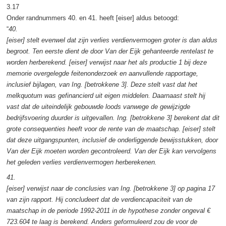
3.17
Onder randnummers 40. en 41. heeft [eiser] aldus betoogd:
“
40.
[eiser] stelt evenwel dat zijn verlies verdienvermogen groter is dan aldus
begroot. Ten eerste dient de door Van der Eijk gehanteerde rentelast te
worden herberekend. [eiser] verwijst naar het als productie 1 bij deze
memorie overgelegde feitenonderzoek en aanvullende rapportage,
inclusief bijlagen, van Ing. [betrokkene 3]. Deze stelt vast dat het
melkquotum was gefinancierd uit eigen middelen. Daarnaast stelt hij
vast dat de uiteindelijk gebouwde loods vanwege de gewijzigde
bedrijfsvoering duurder is uitgevallen. Ing. [betrokkene 3] berekent dat dit
grote consequenties heeft voor de rente van de maatschap. [eiser] stelt
dat deze uitgangspunten, inclusief de onderliggende bewijsstukken, door
Van der Eijk moeten worden gecontroleerd. Van der Eijk kan vervolgens
het geleden verlies verdienvermogen herberekenen.
41.
[eiser] verwijst naar de conclusies van Ing. [betrokkene 3] op pagina 17
van zijn rapport. Hij concludeert dat de verdiencapaciteit van de
maatschap in de periode 1992-2011 in de hypothese zonder ongeval €
723.604 te laag is berekend. Anders geformuleerd zou de voor de