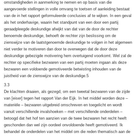
omstandigheden in aanmerking te nemen en op basis van die
aangevoerde stellingen in volle omvang te toetsen of aanleiding bestaat
van de in het rapport geformuleerde conclusies af te wijken. In een geval
als het onderhavige, waarin het standpunt van een door een partij
geraadpleegde deskundige afwijkt van dat van de door de rechter
benoemde deskundige, behoeft de rechter zijn beslissing om de
zienswijze van de laatstgenoemde deskundige te volgen in het algemeen
niet verder te motiveren dan door te overwegen dat de door deze
deskundige gebezigde motivering hem overtuigend voorkomt. Wel zal de
rechter op specifieke bezwaren van een partij moeten ingaan als deze
bezwaren een voldoende gemotiveerde betwisting inhouden van de
juistheid van de zienswijze van de deskundige.5
3.3
De klachten draaien, als gezegd, om een tweetal bezwaren van de zijde
van [eiser] tegen het rapport Van der Eijk. In het middel worden deze –
materiële – bezwaren uitgebreid omschreven en toegelicht en wordt
vanuit verschillende invalshoeken – met verschillende onderdelen –
betoogd dat het hof ten aanzien van de twee bezwaren het recht heeft
geschonden dan wel zijn oordeel onvoldoende heeft gemotiveerd. Ik
behandel de onderdelen van het middel om die reden thematisch aan de