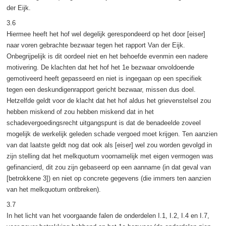
der Eijk.
3.6
Hiermee heeft het hof wel degelijk gerespondeerd op het door [eiser]
naar voren gebrachte bezwaar tegen het rapport Van der Eijk.
Onbegrijpelijk is dit oordeel niet en het behoefde evenmin een nadere
motivering. De klachten dat het hof het 1e bezwaar onvoldoende
gemotiveerd heeft gepasseerd en niet is ingegaan op een specifiek
tegen een deskundigenrapport gericht bezwaar, missen dus doel.
Hetzelfde geldt voor de klacht dat het hof aldus het grievenstelsel zou
hebben miskend of zou hebben miskend dat in het
schadevergoedingsrecht uitgangspunt is dat de benadeelde zoveel
mogelijk de werkelijk geleden schade vergoed moet krijgen. Ten aanzien
van dat laatste geldt nog dat ook als [eiser] wel zou worden gevolgd in
zijn stelling dat het melkquotum voornamelijk met eigen vermogen was
gefinancierd, dit zou zijn gebaseerd op een aanname (in dat geval van
[betrokkene 3]) en niet op concrete gegevens (die immers ten aanzien
van het melkquotum ontbreken).
3.7
In het licht van het voorgaande falen de onderdelen I.1, I.2, I.4 en I.7,