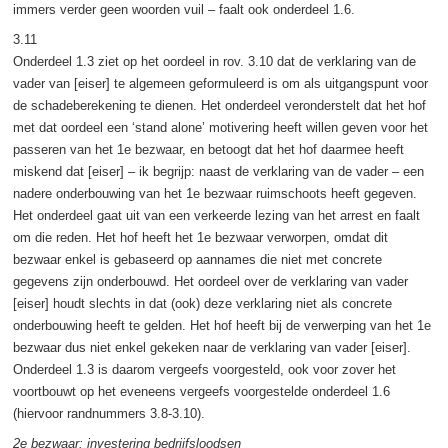
immers verder geen woorden vuil – faalt ook onderdeel 1.6.
3.11
Onderdeel 1.3 ziet op het oordeel in rov. 3.10 dat de verklaring van de
vader van [eiser] te algemeen geformuleerd is om als uitgangspunt voor
de schadeberekening te dienen. Het onderdeel veronderstelt dat het hof
met dat oordeel een ‘stand alone’ motivering heeft willen geven voor het
passeren van het 1e bezwaar, en betoogt dat het hof daarmee heeft
miskend dat [eiser] – ik begrijp: naast de verklaring van de vader – een
nadere onderbouwing van het 1e bezwaar ruimschoots heeft gegeven.
Het onderdeel gaat uit van een verkeerde lezing van het arrest en faalt
om die reden. Het hof heeft het 1e bezwaar verworpen, omdat dit
bezwaar enkel is gebaseerd op aannames die niet met concrete
gegevens zijn onderbouwd. Het oordeel over de verklaring van vader
[eiser] houdt slechts in dat (ook) deze verklaring niet als concrete
onderbouwing heeft te gelden. Het hof heeft bij de verwerping van het 1e
bezwaar dus niet enkel gekeken naar de verklaring van vader [eiser].
Onderdeel 1.3 is daarom vergeefs voorgesteld, ook voor zover het
voortbouwt op het eveneens vergeefs voorgestelde onderdeel 1.6
(hiervoor randnummers 3.8-3.10).
2e bezwaar: investering bedrijfsloodsen