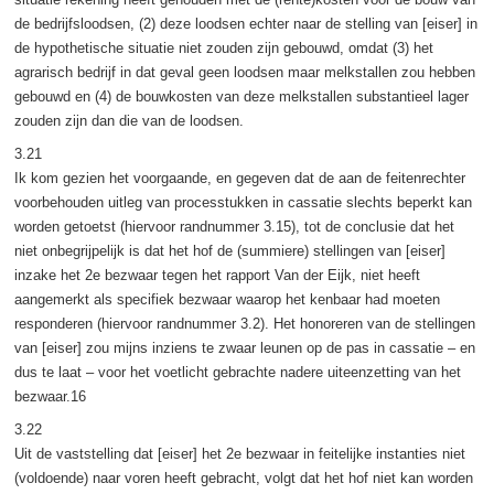
de bedrijfsloodsen, (2) deze loodsen echter naar de stelling van [eiser] in
de hypothetische situatie niet zouden zijn gebouwd, omdat (3) het
agrarisch bedrijf in dat geval geen loodsen maar melkstallen zou hebben
gebouwd en (4) de bouwkosten van deze melkstallen substantieel lager
zouden zijn dan die van de loodsen.
3.21
Ik kom gezien het voorgaande, en gegeven dat de aan de feitenrechter
voorbehouden uitleg van processtukken in cassatie slechts beperkt kan
worden getoetst (hiervoor randnummer 3.15), tot de conclusie dat het
niet onbegrijpelijk is dat het hof de (summiere) stellingen van [eiser]
inzake het 2e bezwaar tegen het rapport Van der Eijk, niet heeft
aangemerkt als specifiek bezwaar waarop het kenbaar had moeten
responderen (hiervoor randnummer 3.2). Het honoreren van de stellingen
van [eiser] zou mijns inziens te zwaar leunen op de pas in cassatie – en
dus te laat – voor het voetlicht gebrachte nadere uiteenzetting van het
bezwaar.16
3.22
Uit de vaststelling dat [eiser] het 2e bezwaar in feitelijke instanties niet
(voldoende) naar voren heeft gebracht, volgt dat het hof niet kan worden