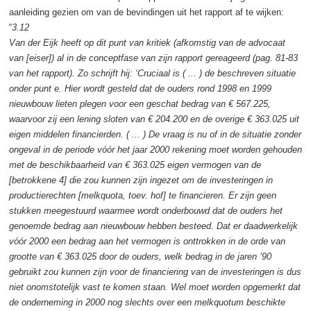
aanleiding gezien om van de bevindingen uit het rapport af te wijken:
“
3.12
Van der Eijk heeft op dit punt van kritiek (afkomstig van de advocaat
van [eiser]) al in de conceptfase van zijn rapport gereageerd (pag. 81-83
van het rapport). Zo schrijft hij: ‘Cruciaal is ( ... ) de beschreven situatie
onder punt e. Hier wordt gesteld dat de ouders rond 1998 en 1999
nieuwbouw lieten plegen voor een geschat bedrag van € 567.225,
waarvoor zij een lening sloten van € 204.200 en de overige € 363.025 uit
eigen middelen financierden. ( ... ) De vraag is nu of in de situatie zonder
ongeval in de periode vóór het jaar 2000 rekening moet worden gehouden
met de beschikbaarheid van € 363.025 eigen vermogen van de
[betrokkene 4] die zou kunnen zijn ingezet om de investeringen in
productierechten [melkquota, toev. hof] te financieren. Er zijn geen
stukken meegestuurd waarmee wordt onderbouwd dat de ouders het
genoemde bedrag aan nieuwbouw hebben besteed. Dat er daadwerkelijk
vóór 2000 een bedrag aan het vermogen is onttrokken in de orde van
grootte van € 363.025 door de ouders, welk bedrag in de jaren ’90
gebruikt zou kunnen zijn voor de financiering van de investeringen is dus
niet onomstotelijk vast te komen staan. Wel moet worden opgemerkt dat
de onderneming in 2000 nog slechts over een melkquotum beschikte