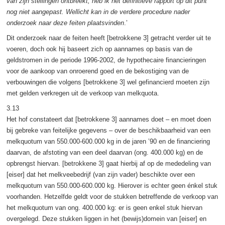
van zijn stellingen ontbreekt, heb ik het definitieve rapport op dit punt
nog niet aangepast. Wellicht kan in de verdere procedure nader
onderzoek naar deze feiten plaatsvinden
.’
Dit onderzoek naar de feiten heeft [betrokkene 3] getracht verder uit te
voeren, doch ook hij baseert zich op aannames op basis van de
geldstromen in de periode 1996-2002, de hypothecaire financieringen
voor de aankoop van onroerend goed en de bekostiging van de
verbouwingen die volgens [betrokkene 3] wel gefinancierd moeten zijn
met gelden verkregen uit de verkoop van melkquota.
3.13
Het hof constateert dat [betrokkene 3] aannames doet – en moet doen
bij gebreke van feitelijke gegevens – over de beschikbaarheid van een
melkquotum van 550.000-600.000 kg in de jaren ’90 en de financiering
daarvan, de afstoting van een deel daarvan (ong. 400.000 kg) en de
opbrengst hiervan. [betrokkene 3] gaat hierbij af op de mededeling van
[eiser] dat het melkveebedrijf (van zijn vader) beschikte over een
melkquotum van 550.000-600.000 kg. Hierover is echter geen énkel stuk
voorhanden. Hetzelfde geldt voor de stukken betreffende de verkoop van
het melkquotum van ong. 400.000 kg: er is geen enkel stuk hiervan
overgelegd. Deze stukken liggen in het (bewijs)domein van [eiser] en