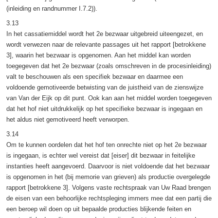
(inleiding en randnummer I.7.2)).
3.13
In het cassatiemiddel wordt het 2e bezwaar uitgebreid uiteengezet, en
wordt verwezen naar de relevante passages uit het rapport [betrokkene
3], waarin het bezwaar is opgenomen. Aan het middel kan worden
toegegeven dat het 2e bezwaar (zoals omschreven in de procesinleiding)
valt te beschouwen als een specifiek bezwaar en daarmee een
voldoende gemotiveerde betwisting van de juistheid van de zienswijze
van Van der Eijk op dit punt. Ook kan aan het middel worden toegegeven
dat het hof niet uitdrukkelijk op het specifieke bezwaar is ingegaan en
het aldus niet gemotiveerd heeft verworpen.
3.14
Om te kunnen oordelen dat het hof ten onrechte niet op het 2e bezwaar
is ingegaan, is echter wel vereist dat [eiser] dit bezwaar in feitelijke
instanties heeft aangevoerd. Daarvoor is niet voldoende dat het bezwaar
is opgenomen in het (bij memorie van grieven) als productie overgelegde
rapport [betrokkene 3]. Volgens vaste rechtspraak van Uw Raad brengen
de eisen van een behoorlijke rechtspleging immers mee dat een partij die
een beroep wil doen op uit bepaalde producties blijkende feiten en