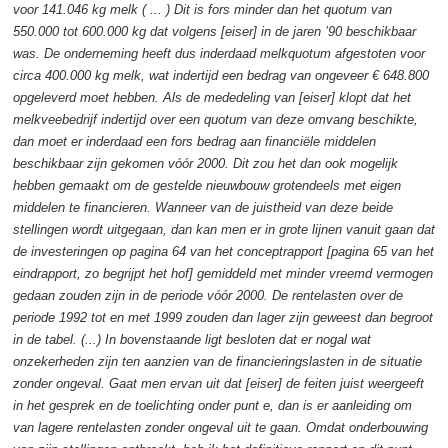
voor 141.046 kg melk ( ... ) Dit is fors minder dan het quotum van
550.000 tot 600.000 kg dat volgens [eiser] in de jaren ’90 beschikbaar
was. De onderneming heeft dus inderdaad melkquotum afgestoten voor
circa 400.000 kg melk, wat indertijd een bedrag van ongeveer € 648.800
opgeleverd moet hebben. Als de mededeling van [eiser] klopt dat het
melkveebedrijf indertijd over een quotum van deze omvang beschikte,
dan moet er inderdaad een fors bedrag aan financiële middelen
beschikbaar zijn gekomen vóór 2000. Dit zou het dan ook mogelijk
hebben gemaakt om de gestelde nieuwbouw grotendeels met eigen
middelen te financieren. Wanneer van de juistheid van deze beide
stellingen wordt uitgegaan, dan kan men er in grote lijnen vanuit gaan dat
de investeringen op pagina 64 van het conceptrapport [pagina 65 van het
eindrapport, zo begrijpt het hof] gemiddeld met minder vreemd vermogen
gedaan zouden zijn in de periode vóór 2000. De rentelasten over de
periode 1992 tot en met 1999 zouden dan lager zijn geweest dan begroot
in de tabel. (...) In bovenstaande ligt besloten dat er nogal wat
onzekerheden zijn ten aanzien van de financieringslasten in de situatie
zonder ongeval. Gaat men ervan uit dat [eiser] de feiten juist weergeeft
in het gesprek en de toelichting onder punt e, dan is er aanleiding om
van lagere rentelasten zonder ongeval uit te gaan. Omdat onderbouwing