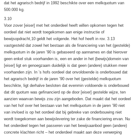
dat het agrarisch bedrijf in 1992 beschikte over een melkquotum van
500.000 kg.
3.10
Voor zover [eiser] met het onderdeel heeft willen opkomen tegen het
oordeel dat niet wordt toegekomen aan enige instructie of
bewijsopdracht,10 geldt het volgende. Het hof heeft in rov. 3.13
vastgesteld dat zowel het bestaan als de financiering van het (gestelde)
melkquotum in de jaren ’90 is gebaseerd op aannames en dat hierover
geen enkel stuk voorhanden is, een en ander in het (bewijs)domein van
[eiser] ligt en genoegzaam duidelijk is dat geen (andere) stukken meer
voorhanden zijn. In ’s hofs oordeel dat onvoldoende is onderbouwd dat
het agrarisch bedrijf in de jaren ’90 over het (gestelde) melkquotum
beschikte, ligt derhalve besloten dat evenmin voldoende is onderbouwd
dat dit quotum was gefinancierd op de door [eiser] gestelde wijze, ten
aanzien waarvan bewijs zou zijn aangeboden. Dat maakt dat het oordeel
van het hof over het bestaan van het melkquotum in de jaren ’90 niet
van invloed is op het oordeel dat bij gebreke van onderbouwing niet
wordt toegekomen aan bewijslevering ter zake de financiering ervan. Nu
het onderdeel tegen het passeren van het bewijsaanbod geen (andere)
concrete klachten richt – het onderdeel maakt aan deze verwerping