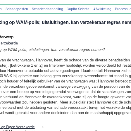
en
Schadeposten
Schadebehandeling
Capita Selecta
Afwikkeling
Processue
ing op WAM-polis; uitsluitingen. kan verzekeraar regres ne
derwerp:
Verzekerde
g op WAM-polis; uitsluitingen. kan verzekeraar regres nemen?
 van de vrachtwagen, Hannover, heeft de schade van de diverse benadeelden
ster], [betrokkene 1 en 2] en Interbrew hoofdelijk worden veroordeeld tot restit
oor Hannover uitbetaalde schadevergoedingen. Daartoe stelt Hannover zich 
250 WvK bij gebreke van belang geen verzekeringsovereenkomst tot stand is
ch houder of feitelijk gebruiker van de vrachtwagen was; Hannover beroept z
van de verzekeringsovereenkomst vanwege verzwijging van de persoon van de
nover een beroep op vernietiging omdat verzwegen is dat de vrachtwagen zon
n verhuurd en Hannover de overeenkomst, ware zij op de hoogte geweest van d
 voorwaarden zou hebben gesloten. Meer subsidiair stelt Hannover dat de sch
n verband met de uitsluiting van schade veroorzaakt terwijl het verzekerde obj
wel wordt gebruikt voor andere doeleinden dan aan de maatschappij opgegeven 
 op Eigen Verzekerde
⟶