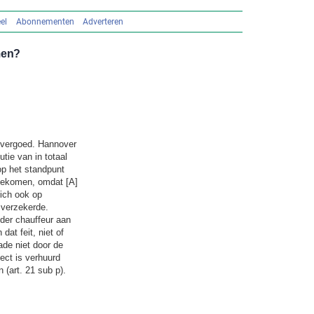
el
Abonnementen
Adverteren
men?
 vergoed. Hannover
utie van in totaal
op het standpunt
 gekomen, omdat [A]
ich ook op
 verzekerde.
der chauffeur aan
at feit, niet of
ade niet door de
ect is verhuurd
(art. 21 sub p).