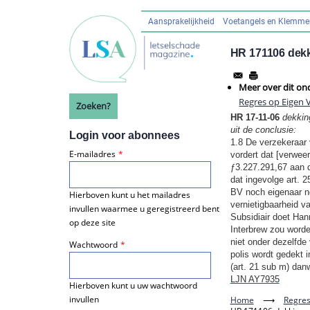
Overslaan
en
Aansprakelijkheid
Voetangels en Klemm
Hoofdnavigatie
naar
de
HR 171106 dekk
inhoud
gaan
Meer over dit on
Regres op Eigen 
Zoeken?
HR 17-11-06
dekkin
uit de conclusie:
Login voor abonnees
1.8 De verzekeraar
E-mailadres
vordert dat [verweer
ƒ3.227.291,67 aan d
dat ingevolge art. 
BV noch eigenaar no
Hierboven kunt u het mailadres
vernietigbaarheid 
invullen waarmee u geregistreerd bent
Subsidiair doet Han
op deze site
Interbrew zou worde
niet onder dezelfde
Wachtwoord
polis wordt gedekt i
(art. 21 sub m) dan
LJN AY7935
Hierboven kunt u uw wachtwoord
invullen
Home
⟶
Regres