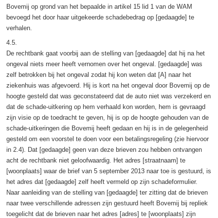
Bovemij op grond van het bepaalde in artikel 15 lid 1 van de WAM
bevoegd het door haar uitgekeerde schadebedrag op [gedaagde] te
verhalen.
4.5.
De rechtbank gaat voorbij aan de stelling van [gedaagde] dat hij na het
ongeval niets meer heeft vernomen over het ongeval. [gedaagde] was
zelf betrokken bij het ongeval zodat hij kon weten dat [A] naar het
ziekenhuis was afgevoerd. Hij is kort na het ongeval door Bovemij op de
hoogte gesteld dat was geconstateerd dat de auto niet was verzekerd en
dat de schade-uitkering op hem verhaald kon worden, hem is gevraagd
zijn visie op de toedracht te geven, hij is op de hoogte gehouden van de
schade-uitkeringen die Bovemij heeft gedaan en hij is in de gelegenheid
gesteld om een voorstel te doen voor een betalingsregeling (zie hiervoor
in 2.4). Dat [gedaagde] geen van deze brieven zou hebben ontvangen
acht de rechtbank niet geloofwaardig. Het adres [straatnaam] te
[woonplaats] waar de brief van 5 september 2013 naar toe is gestuurd, is
het adres dat [gedaagde] zelf heeft vermeld op zijn schadeformulier.
Naar aanleiding van de stelling van [gedaagde] ter zitting dat de brieven
naar twee verschillende adressen zijn gestuurd heeft Bovemij bij repliek
toegelicht dat de brieven naar het adres [adres] te [woonplaats] zijn