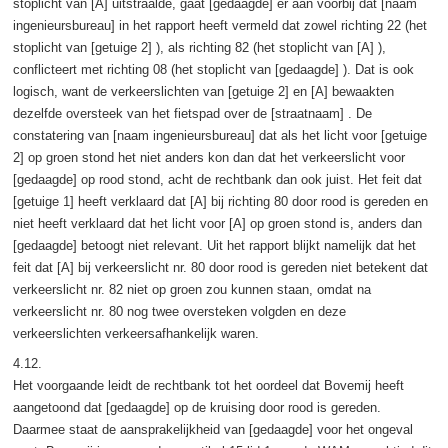
stoplicht van [A] uitstraalde, gaat [gedaagde] er aan voorbij dat [naam
ingenieursbureau] in het rapport heeft vermeld dat zowel richting 22 (het
stoplicht van [getuige 2] ), als richting 82 (het stoplicht van [A] ),
conflicteert met richting 08 (het stoplicht van [gedaagde] ). Dat is ook
logisch, want de verkeerslichten van [getuige 2] en [A] bewaakten
dezelfde oversteek van het fietspad over de [straatnaam] . De
constatering van [naam ingenieursbureau] dat als het licht voor [getuige
2] op groen stond het niet anders kon dan dat het verkeerslicht voor
[gedaagde] op rood stond, acht de rechtbank dan ook juist. Het feit dat
[getuige 1] heeft verklaard dat [A] bij richting 80 door rood is gereden en
niet heeft verklaard dat het licht voor [A] op groen stond is, anders dan
[gedaagde] betoogt niet relevant. Uit het rapport blijkt namelijk dat het
feit dat [A] bij verkeerslicht nr. 80 door rood is gereden niet betekent dat
verkeerslicht nr. 82 niet op groen zou kunnen staan, omdat na
verkeerslicht nr. 80 nog twee oversteken volgden en deze
verkeerslichten verkeersafhankelijk waren.
4.12.
Het voorgaande leidt de rechtbank tot het oordeel dat Bovemij heeft
aangetoond dat [gedaagde] op de kruising door rood is gereden.
Daarmee staat de aansprakelijkheid van [gedaagde] voor het ongeval