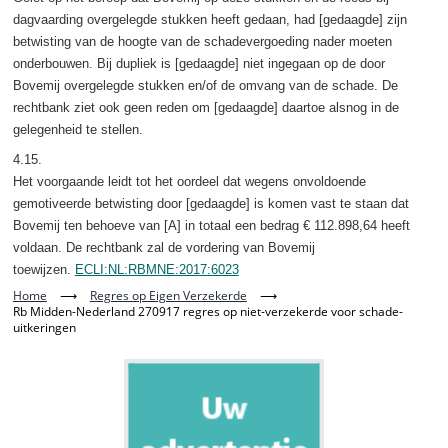
dagvaarding overgelegde stukken heeft gedaan, had [gedaagde] zijn
betwisting van de hoogte van de schadevergoeding nader moeten
onderbouwen. Bij dupliek is [gedaagde] niet ingegaan op de door
Bovemij overgelegde stukken en/of de omvang van de schade. De
rechtbank ziet ook geen reden om [gedaagde] daartoe alsnog in de
gelegenheid te stellen.
4.15.
Het voorgaande leidt tot het oordeel dat wegens onvoldoende
gemotiveerde betwisting door [gedaagde] is komen vast te staan dat
Bovemij ten behoeve van [A] in totaal een bedrag € 112.898,64 heeft
voldaan. De rechtbank zal de vordering van Bovemij
toewijzen.
ECLI:NL:RBMNE:2017:6023
Home
⟶
Regres op Eigen Verzekerde
⟶
Rb Midden-Nederland 270917 regres op niet-verzekerde voor schade-
uitkeringen