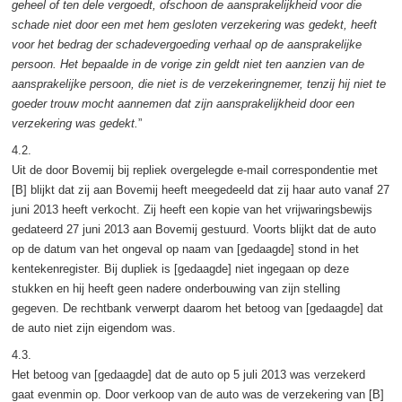
geheel of ten dele vergoedt, ofschoon de aansprakelijkheid voor die
schade niet door een met hem gesloten verzekering was gedekt, heeft
voor het bedrag der schadevergoeding verhaal op de aansprakelijke
persoon. Het bepaalde in de vorige zin geldt niet ten aanzien van de
aansprakelijke persoon, die niet is de verzekeringnemer, tenzij hij niet te
goeder trouw mocht aannemen dat zijn aansprakelijkheid door een
verzekering was gedekt.
”
4.2.
Uit de door Bovemij bij repliek overgelegde e-mail correspondentie met
[B] blijkt dat zij aan Bovemij heeft meegedeeld dat zij haar auto vanaf 27
juni 2013 heeft verkocht. Zij heeft een kopie van het vrijwaringsbewijs
gedateerd 27 juni 2013 aan Bovemij gestuurd. Voorts blijkt dat de auto
op de datum van het ongeval op naam van [gedaagde] stond in het
kentekenregister. Bij dupliek is [gedaagde] niet ingegaan op deze
stukken en hij heeft geen nadere onderbouwing van zijn stelling
gegeven. De rechtbank verwerpt daarom het betoog van [gedaagde] dat
de auto niet zijn eigendom was.
4.3.
Het betoog van [gedaagde] dat de auto op 5 juli 2013 was verzekerd
gaat evenmin op. Door verkoop van de auto was de verzekering van [B]