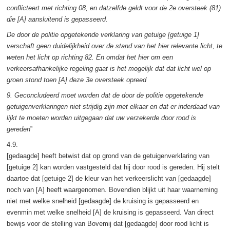
conflicteert met richting 08, en datzelfde geldt voor de 2e oversteek (81)
die [A] aansluitend is gepasseerd.
De door de politie opgetekende verklaring van getuige [getuige 1]
verschaft geen duidelijkheid over de stand van het hier relevante licht, te
weten het licht op richting 82. En omdat het hier om een
verkeersafhankelijke regeling gaat is het mogelijk dat dat licht wel op
groen stond toen [A] deze 3e oversteek opreed
9. Geconcludeerd moet worden dat de door de politie opgetekende
getuigenverklaringen niet strijdig zijn met elkaar en dat er inderdaad van
lijkt te moeten worden uitgegaan dat uw verzekerde door rood is
gereden
”
4.9.
[gedaagde] heeft betwist dat op grond van de getuigenverklaring van
[getuige 2] kan worden vastgesteld dat hij door rood is gereden. Hij stelt
daartoe dat [getuige 2] de kleur van het verkeerslicht van [gedaagde]
noch van [A] heeft waargenomen. Bovendien blijkt uit haar waarneming
niet met welke snelheid [gedaagde] de kruising is gepasseerd en
evenmin met welke snelheid [A] de kruising is gepasseerd. Van direct
bewijs voor de stelling van Bovemij dat [gedaagde] door rood licht is