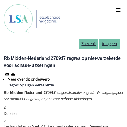
Overslaan
en
naar
de
inhoud
gaan
Zoeken?
Inloggen
Rb Midden-Nederland 270917 regres op niet-verzekerde
voor schade-uitkeringen
Meer over dit onderwerp:
Regres op Eigen Verzekerde
Rb Midden-Nederland 270917
ongevalsanalyse geldt als uitgangspunt
tzv toedracht ongeval; regres voor schade-uitkeringen
2
De feiten
2.1.
[gedaagde] is op 5 juli 2013 als bestuurder van een Peugeot met