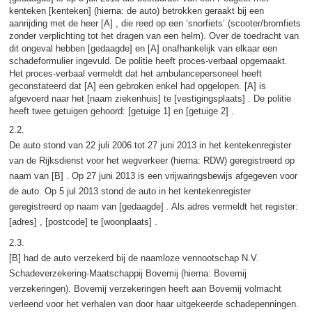
kenteken [kenteken] (hierna: de auto) betrokken geraakt bij een
aanrijding met de heer [A] , die reed op een ‘snorfiets’ (scooter/bromfiets
zonder verplichting tot het dragen van een helm). Over de toedracht van
dit ongeval hebben [gedaagde] en [A] onafhankelijk van elkaar een
schadeformulier ingevuld. De politie heeft proces-verbaal opgemaakt.
Het proces-verbaal vermeldt dat het ambulancepersoneel heeft
geconstateerd dat [A] een gebroken enkel had opgelopen. [A] is
afgevoerd naar het [naam ziekenhuis] te [vestigingsplaats] . De politie
heeft twee getuigen gehoord: [getuige 1] en [getuige 2] .
2.2.
De auto stond van 22 juli 2006 tot 27 juni 2013 in het kentekenregister
van de Rijksdienst voor het wegverkeer (hierna: RDW) geregistreerd op
naam van [B] . Op 27 juni 2013 is een vrijwaringsbewijs afgegeven voor
de auto. Op 5 jul 2013 stond de auto in het kentekenregister
geregistreerd op naam van [gedaagde] . Als adres vermeldt het register:
[adres] , [postcode] te [woonplaats] .
2.3.
[B] had de auto verzekerd bij de naamloze vennootschap N.V.
Schadeverzekering-Maatschappij Bovemij (hierna: Bovemij
verzekeringen). Bovemij verzekeringen heeft aan Bovemij volmacht
verleend voor het verhalen van door haar uitgekeerde schadepenningen.