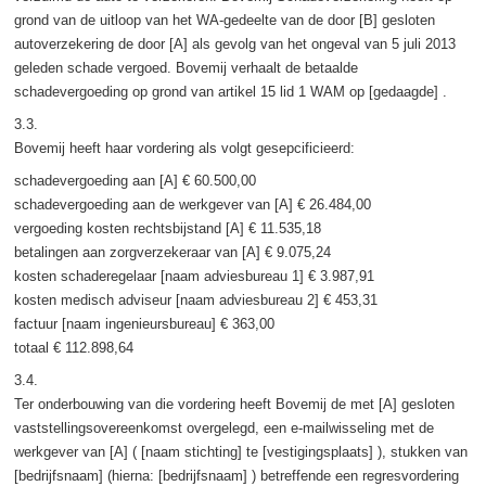
grond van de uitloop van het WA-gedeelte van de door [B] gesloten
autoverzekering de door [A] als gevolg van het ongeval van 5 juli 2013
geleden schade vergoed. Bovemij verhaalt de betaalde
schadevergoeding op grond van artikel 15 lid 1 WAM op [gedaagde] .
3.3.
Bovemij heeft haar vordering als volgt gesepcificieerd:
schadevergoeding aan [A] € 60.500,00
schadevergoeding aan de werkgever van [A] € 26.484,00
vergoeding kosten rechtsbijstand [A] € 11.535,18
betalingen aan zorgverzekeraar van [A] € 9.075,24
kosten schaderegelaar [naam adviesbureau 1] € 3.987,91
kosten medisch adviseur [naam adviesbureau 2] € 453,31
factuur [naam ingenieursbureau] € 363,00
totaal € 112.898,64
3.4.
Ter onderbouwing van die vordering heeft Bovemij de met [A] gesloten
vaststellingsovereenkomst overgelegd, een e-mailwisseling met de
werkgever van [A] ( [naam stichting] te [vestigingsplaats] ), stukken van
[bedrijfsnaam] (hierna: [bedrijfsnaam] ) betreffende een regresvordering