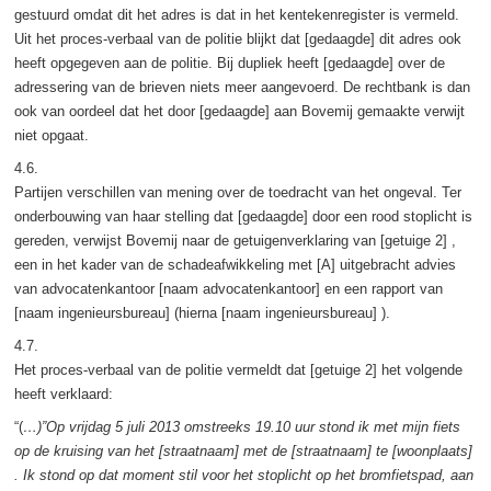
gestuurd omdat dit het adres is dat in het kentekenregister is vermeld.
Uit het proces-verbaal van de politie blijkt dat [gedaagde] dit adres ook
heeft opgegeven aan de politie. Bij dupliek heeft [gedaagde] over de
adressering van de brieven niets meer aangevoerd. De rechtbank is dan
ook van oordeel dat het door [gedaagde] aan Bovemij gemaakte verwijt
niet opgaat.
4.6.
Partijen verschillen van mening over de toedracht van het ongeval. Ter
onderbouwing van haar stelling dat [gedaagde] door een rood stoplicht is
gereden, verwijst Bovemij naar de getuigenverklaring van [getuige 2] ,
een in het kader van de schadeafwikkeling met [A] uitgebracht advies
van advocatenkantoor [naam advocatenkantoor] en een rapport van
[naam ingenieursbureau] (hierna [naam ingenieursbureau] ).
4.7.
Het proces-verbaal van de politie vermeldt dat [getuige 2] het volgende
heeft verklaard:
“(
…)”Op vrijdag 5 juli 2013 omstreeks 19.10 uur stond ik met mijn fiets
op de kruising van het [straatnaam] met de [straatnaam] te [woonplaats]
. Ik stond op dat moment stil voor het stoplicht op het bromfietspad, aan