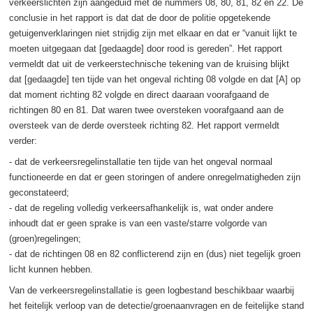
verkeerslichten zijn aangeduid met de nummers 08, 80, 81, 82 en 22. De
conclusie in het rapport is dat dat de door de politie opgetekende
getuigenverklaringen niet strijdig zijn met elkaar en dat er “vanuit lijkt te
moeten uitgegaan dat [gedaagde] door rood is gereden”. Het rapport
vermeldt dat uit de verkeerstechnische tekening van de kruising blijkt
dat [gedaagde] ten tijde van het ongeval richting 08 volgde en dat [A] op
dat moment richting 82 volgde en direct daaraan voorafgaand de
richtingen 80 en 81. Dat waren twee oversteken voorafgaand aan de
oversteek van de derde oversteek richting 82. Het rapport vermeldt
verder:
- dat de verkeersregelinstallatie ten tijde van het ongeval normaal
functioneerde en dat er geen storingen of andere onregelmatigheden zijn
geconstateerd;
- dat de regeling volledig verkeersafhankelijk is, wat onder andere
inhoudt dat er geen sprake is van een vaste/starre volgorde van
(groen)regelingen;
- dat de richtingen 08 en 82 conflicterend zijn en (dus) niet tegelijk groen
licht kunnen hebben.
Van de verkeersregelinstallatie is geen logbestand beschikbaar waarbij
het feitelijk verloop van de detectie/groenaanvragen en de feitelijke stand