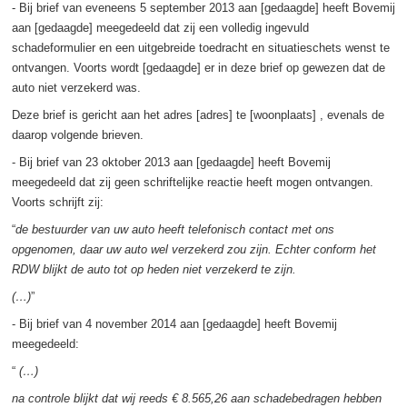
- Bij brief van eveneens 5 september 2013 aan [gedaagde] heeft Bovemij
aan [gedaagde] meegedeeld dat zij een volledig ingevuld
schadeformulier en een uitgebreide toedracht en situatieschets wenst te
ontvangen. Voorts wordt [gedaagde] er in deze brief op gewezen dat de
auto niet verzekerd was.
Deze brief is gericht aan het adres [adres] te [woonplaats] , evenals de
daarop volgende brieven.
- Bij brief van 23 oktober 2013 aan [gedaagde] heeft Bovemij
meegedeeld dat zij geen schriftelijke reactie heeft mogen ontvangen.
Voorts schrijft zij:
“
de bestuurder van uw auto heeft telefonisch contact met ons
opgenomen, daar uw auto wel verzekerd zou zijn. Echter conform het
RDW blijkt de auto tot op heden niet verzekerd te zijn.
(…)
”
- Bij brief van 4 november 2014 aan [gedaagde] heeft Bovemij
meegedeeld:
“
(…)
na controle blijkt dat wij reeds € 8.565,26 aan schadebedragen hebben