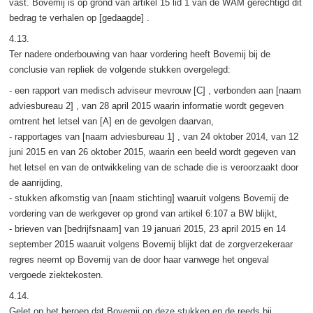
vast. Bovemij is op grond van artikel 15 lid 1 van de WAM gerechtigd dit
bedrag te verhalen op [gedaagde] .
4.13.
Ter nadere onderbouwing van haar vordering heeft Bovemij bij de
conclusie van repliek de volgende stukken overgelegd:
- een rapport van medisch adviseur mevrouw [C] , verbonden aan [naam
adviesbureau 2] , van 28 april 2015 waarin informatie wordt gegeven
omtrent het letsel van [A] en de gevolgen daarvan,
- rapportages van [naam adviesbureau 1] , van 24 oktober 2014, van 12
juni 2015 en van 26 oktober 2015, waarin een beeld wordt gegeven van
het letsel en van de ontwikkeling van de schade die is veroorzaakt door
de aanrijding,
- stukken afkomstig van [naam stichting] waaruit volgens Bovemij de
vordering van de werkgever op grond van artikel 6:107 a BW blijkt,
- brieven van [bedrijfsnaam] van 19 januari 2015, 23 april 2015 en 14
september 2015 waaruit volgens Bovemij blijkt dat de zorgverzekeraar
regres neemt op Bovemij van de door haar vanwege het ongeval
vergoede ziektekosten.
4.14.
Gelet op het beroep dat Bovemij op deze stukken en de reeds bij