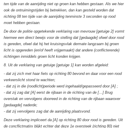
ten tijde van de aanrijding niet op groen kan hebben gestaan. Als we hier
ook de ontruimingstijden bij betrekken, dan kan gesteld worden dat
richting 08 ten tijde van de aanrijding tenminste 3 seconden op rood
moet hebben gestaan.
De door de politie opgetekende verklaring van mevrouw [getuige 2] vormt
hiermee een direct bewijs voor de stelling dat [gedaagde] ofwel door rood
is gereden, ofwel dat hij het kruisingsvlak dermate langzaam bij groen
licht is opgereden (en/of heeft vrijgemaakt) dat andere (conflicterende)
richtingen inmiddels groen licht konden krijgen.
8. Uit de verklaring van getuige [getuige 1] kan worden afgeleid:
- dat zij zich met haar fiets op richting 80 bevond en daar voor een rood
verkeerslicht stond te wachten;
- dat zij in die (roodlicht)periode werd ingehaald/gepasseerd door [A] ;
- dat zij zag dat [A] eerst de rijbaan in de richting van de […] Brug
overstak en vervolgens doorreed in de richting van de rijbaan waarover
[gedaagde] naderde;
- dat zij vervolgens zag dat de aanrijding plaatsvond.
Deze verklaring impliceert da [A] op richting 80 door rood is gereden. Uit
de concflictmatirx blijkt echter dat deze 1e oversteek (richting 80) niet