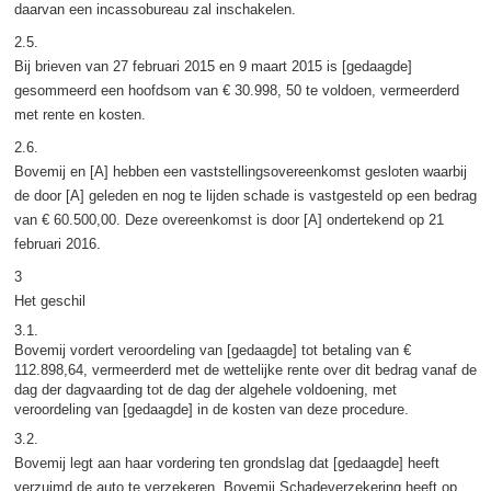
daarvan een incassobureau zal inschakelen.
2.5.
Bij brieven van 27 februari 2015 en 9 maart 2015 is [gedaagde]
gesommeerd een hoofdsom van € 30.998, 50 te voldoen, vermeerderd
met rente en kosten.
2.6.
Bovemij en [A] hebben een vaststellingsovereenkomst gesloten waarbij
de door [A] geleden en nog te lijden schade is vastgesteld op een bedrag
van € 60.500,00. Deze overeenkomst is door [A] ondertekend op 21
februari 2016.
3
Het geschil
3.1.
Bovemij vordert veroordeling van [gedaagde] tot betaling van €
112.898,64, vermeerderd met de wettelijke rente over dit bedrag vanaf de
dag der dagvaarding tot de dag der algehele voldoening, met
veroordeling van [gedaagde] in de kosten van deze procedure.
3.2.
Bovemij legt aan haar vordering ten grondslag dat [gedaagde] heeft
verzuimd de auto te verzekeren. Bovemij Schadeverzekering heeft op