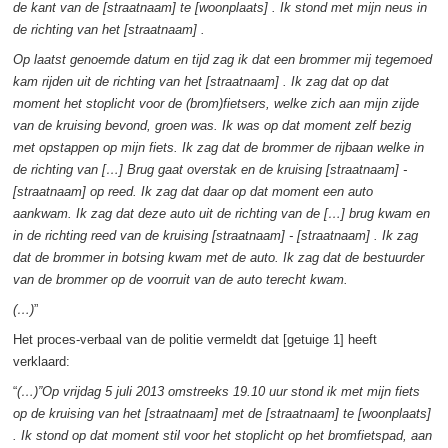
de kant van de [straatnaam] te [woonplaats] . Ik stond met mijn neus in
de richting van het [straatnaam] .
Op laatst genoemde datum en tijd zag ik dat een brommer mij tegemoed
kam rijden uit de richting van het [straatnaam] . Ik zag dat op dat
moment het stoplicht voor de (brom)fietsers, welke zich aan mijn zijde
van de kruising bevond, groen was. Ik was op dat moment zelf bezig
met opstappen op mijn fiets. Ik zag dat de brommer de rijbaan welke in
de richting van […] Brug gaat overstak en de kruising [straatnaam] -
[straatnaam] op reed. Ik zag dat daar op dat moment een auto
aankwam. Ik zag dat deze auto uit de richting van de […] brug kwam en
in de richting reed van de kruising [straatnaam] - [straatnaam] . Ik zag
dat de brommer in botsing kwam met de auto. Ik zag dat de bestuurder
van de brommer op de voorruit van de auto terecht kwam.
(…)
”
Het proces-verbaal van de politie vermeldt dat [getuige 1] heeft
verklaard:
“
(…)”Op vrijdag 5 juli 2013 omstreeks 19.10 uur stond ik met mijn fiets
op de kruising van het [straatnaam] met de [straatnaam] te [woonplaats]
. Ik stond op dat moment stil voor het stoplicht op het bromfietspad, aan