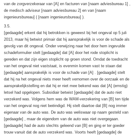
van de zorgverzekeraar van [A] en facturen van [naam adviesbureau 1] ,
de medisch adviseur [naam adviesbureau 2] en van [naam
ingenieursbureau] ( [naam ingenieursbureau] ).
3.5.
[gedaagde] erkent dat hij betrokken is geweest bij het ongeval op 5 juli
2013, maar hij betwist primair dat hij aansprakelijk is voor de schade als
gevolg van dit ongeval. Onder verwijzing naar het door hem ingevulde
schadeformulier stelt [gedaagde] dat [A] door het rode stoplicht is
gereden en dat zijn eigen stoplicht op groen stond. Omdat de toedracht
van het ongeval niet vaststaat, is evenmin komen vast te staan dat
[gedaagde] aansprakelijk is voor de schade van [A] . [gedaagde] stelt
dat hij na het ongeval niets meer heeft vernomen over de oorzaak en de
aansprakelijkstelling en dat hij er niet mee bekend was dat [A] (ernstig)
letsel had opgelopen. Subsidiair betwist [gedaagde] dat de auto niet
verzekerd was. Volgens hem was de WAM-verzekering van [B] ten tijde
van het ongeval nog niet beëindigd. Hij stelt daartoe dat [B] nog immer
eigenaar van de auto was. De auto was weliswaar op naam gesteld van
[gedaagde] , maar de eigendom van de auto was niet overgegaan.
[gedaagde] had de auto slechts geleend van [B] en ging er ter goeder
trouw vanuit dat de auto verzekerd was. Voorts heeft [gedaagde] de