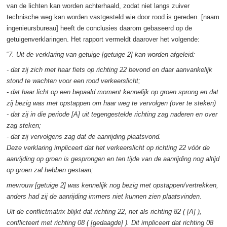
van de lichten kan worden achterhaald, zodat niet langs zuiver
technische weg kan worden vastgesteld wie door rood is gereden. [naam
ingenieursbureau] heeft de conclusies daarom gebaseerd op de
getuigenverklaringen. Het rapport vermeldt daarover het volgende:
“
7. Uit de verklaring van getuige [getuige 2] kan worden afgeleid:
- dat zij zich met haar fiets op richting 22 bevond en daar aanvankelijk
stond te wachten voor een rood verkeerslicht;
- dat haar licht op een bepaald moment kennelijk op groen sprong en dat
zij bezig was met opstappen om haar weg te vervolgen (over te steken)
- dat zij in die periode [A] uit tegengestelde richting zag naderen en over
zag steken;
- dat zij vervolgens zag dat de aanrijding plaatsvond.
Deze verklaring impliceert dat het verkeerslicht op richting 22 vóór de
aanrijding op groen is gesprongen en ten tijde van de aanrijding nog altijd
op groen zal hebben gestaan;
mevrouw [getuige 2] was kennelijk nog bezig met opstappen/vertrekken,
anders had zij de aanrijding immers niet kunnen zien plaatsvinden.
Uit de conflictmatrix blijkt dat richting 22, net als richting 82 ( [A] ),
conflicteert met richting 08 ( [gedaagde] ). Dit impliceert dat richting 08