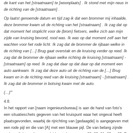
de kant van het [straatnaam] te [woonplaats] . Ik stond met mijn neus in
de richting van de [straatnaam] .
Op laatst genoemde datum en tijd zag ik dat een brommer mij inhaalde,
deze brommer kwam uit de richting van het [straatnaam] . Ik zag dat op
dat moment het stoplicht voor de (brom) fietsers, welke zich aan mijn
zijde van kruising bevond, rood was. Ik was op dat moment zelf aan het
wachten voor het rode licht. Ik zag dat de brommer de rijbaan welke in
de richting van […] Brug gaat overstak en de kruising verder op reed. Ik
zag dat de brommer de rijbaan welke richting de kruising [straatnaam] -
[straatnaam] op reed. Ik zag dat daar op dat daar op dat moment een
auto aankwam. Ik zag dat deze auto uit de richting van de […] Brug
kwam en in de richting reed van de kruising [straatnaam] - [straatnaam] .
Ik zag dat de brommer in botsing kwam met de auto.
(…)
””
4.8.
In het rapport van [naam ingenieursbureau] is aan de hand van foto’s
een situatieschets gegeven van het kruispunt waar het ongeval heeft
plaatsgevonden, waarbij de rijrichting van [gedaagde] is aangegeven met
een rode pijl en die van [A] met een blauwe pijl. De van belang zijnde