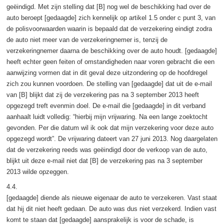
geëindigd. Met zijn stelling dat [B] nog wel de beschikking had over de
auto beroept [gedaagde] zich kennelijk op artikel 1.5 onder c punt 3, van
de polisvoorwaarden waarin is bepaald dat de verzekering eindigt zodra
de auto niet meer van de verzekeringnemer is, tenzij de
verzekeringnemer daarna de beschikking over de auto houdt. [gedaagde]
heeft echter geen feiten of omstandigheden naar voren gebracht die een
aanwijzing vormen dat in dit geval deze uitzondering op de hoofdregel
zich zou kunnen voordoen. De stelling van [gedaagde] dat uit de e-mail
van [B] blijkt dat zij de verzekering pas na 3 september 2013 heeft
opgezegd treft evenmin doel. De e-mail die [gedaagde] in dit verband
aanhaalt luidt volledig: “hierbij mijn vrijwaring. Na een lange zoektocht
gevonden. Per die datum wil ik ook dat mijn verzekering voor deze auto
opgezegd wordt”. De vrijwaring dateert van 27 juni 2013. Nog daargelaten
dat de verzekering reeds was geëindigd door de verkoop van de auto,
blijkt uit deze e-mail niet dat [B] de verzekering pas na 3 september
2013 wilde opzeggen.
4.4.
[gedaagde] diende als nieuwe eigenaar de auto te verzekeren. Vast staat
dat hij dit niet heeft gedaan. De auto was dus niet verzekerd. Indien vast
komt te staan dat [gedaagde] aansprakelijk is voor de schade, is