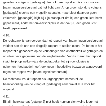
gereden is volgens [gedaagde] dan ook geen sprake. De conclusie van
[naam ingenieursbureau] dat het licht van [A] op groen stond, is volgens
[gedaagde] slechts een mogelijk scenario, maar biedt daarvoor geen
zekerheid. [gedaagde] blijft bij zijn standpunt dat hij een groen licht heeft
gepasseerd, zodat het onwaarschijnlijk is dat ook [A] een groen licht
heeft gepasseerd.
4.10.
De rechtbank is van oordeel dat het rapport van [naam ingenieursbureau]
voldoet aan de aan een dergelijk rapport te stellen eisen. De feiten in het
rapport zijn gebaseerd op de verklaringen van onafhankelijke getuigen en
op objectieve gegevens van de wegbeheerder. Voorts maakt het rapport
inzichtelijk op welke wijze de onderzoeker tot zijn conclusies is
gekomen. [gedaagde] heeft ook geen inhoudelijke bezwaren aangevoerd
tegen het rapport van [naam ingenieursbureau]
De rechtbank zal dit rapport als uitgangspunt nemen bij de
beantwoording van de vraag of [gedaagde] aansprakelijk is voor het
ongeval.
4.11.
Bij zijn bezwaar dat [getuige 2] niet heeft kunnen zien welke kleur het