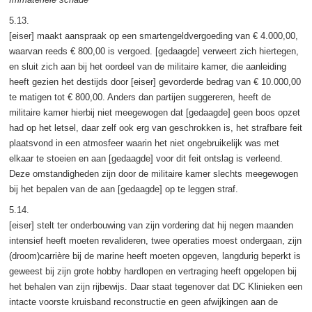
5.13.
[eiser] maakt aanspraak op een smartengeldvergoeding van € 4.000,00,
waarvan reeds € 800,00 is vergoed. [gedaagde] verweert zich hiertegen,
en sluit zich aan bij het oordeel van de militaire kamer, die aanleiding
heeft gezien het destijds door [eiser] gevorderde bedrag van € 10.000,00
te matigen tot € 800,00. Anders dan partijen suggereren, heeft de
militaire kamer hierbij niet meegewogen dat [gedaagde] geen boos opzet
had op het letsel, daar zelf ook erg van geschrokken is, het strafbare feit
plaatsvond in een atmosfeer waarin het niet ongebruikelijk was met
elkaar te stoeien en aan [gedaagde] voor dit feit ontslag is verleend.
Deze omstandigheden zijn door de militaire kamer slechts meegewogen
bij het bepalen van de aan [gedaagde] op te leggen straf.
5.14.
[eiser] stelt ter onderbouwing van zijn vordering dat hij negen maanden
intensief heeft moeten revalideren, twee operaties moest ondergaan, zijn
(droom)carrière bij de marine heeft moeten opgeven, langdurig beperkt is
geweest bij zijn grote hobby hardlopen en vertraging heeft opgelopen bij
het behalen van zijn rijbewijs. Daar staat tegenover dat DC Klinieken een
intacte voorste kruisband reconstructie en geen afwijkingen aan de