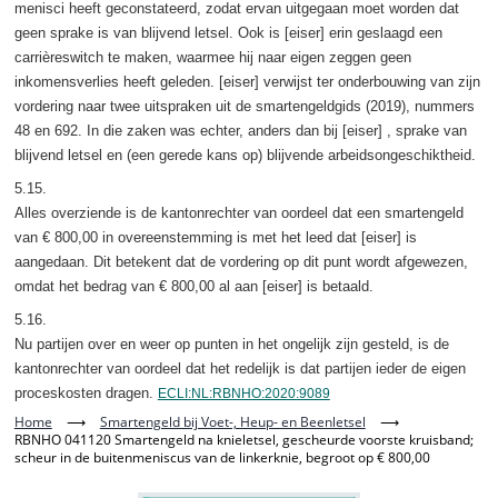
menisci heeft geconstateerd, zodat ervan uitgegaan moet worden dat
geen sprake is van blijvend letsel. Ook is [eiser] erin geslaagd een
carrièreswitch te maken, waarmee hij naar eigen zeggen geen
inkomensverlies heeft geleden. [eiser] verwijst ter onderbouwing van zijn
vordering naar twee uitspraken uit de smartengeldgids (2019), nummers
48 en 692. In die zaken was echter, anders dan bij [eiser] , sprake van
blijvend letsel en (een gerede kans op) blijvende arbeidsongeschiktheid.
5.15.
Alles overziende is de kantonrechter van oordeel dat een smartengeld
van € 800,00 in overeenstemming is met het leed dat [eiser] is
aangedaan. Dit betekent dat de vordering op dit punt wordt afgewezen,
omdat het bedrag van € 800,00 al aan [eiser] is betaald.
5.16.
Nu partijen over en weer op punten in het ongelijk zijn gesteld, is de
kantonrechter van oordeel dat het redelijk is dat partijen ieder de eigen
proceskosten dragen.
ECLI:NL:RBNHO:2020:9089
Home
⟶
Smartengeld bij Voet-, Heup- en Beenletsel
⟶
RBNHO 041120 Smartengeld na knieletsel, gescheurde voorste kruisband;
scheur in de buitenmeniscus van de linkerknie, begroot op € 800,00