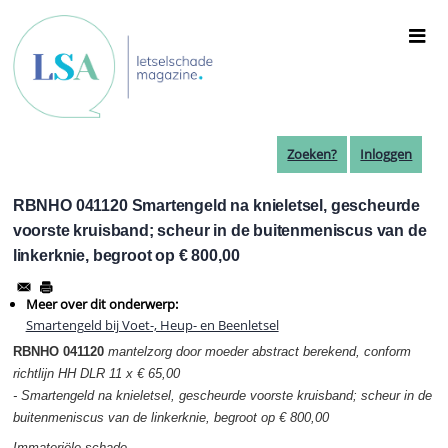
Overslaan
en
naar
de
inhoud
gaan
Zoeken?
Inloggen
RBNHO 041120 Smartengeld na knieletsel, gescheurde
voorste kruisband; scheur in de buitenmeniscus van de
linkerknie, begroot op € 800,00
Meer over dit onderwerp:
Smartengeld bij Voet-, Heup- en Beenletsel
RBNHO 041120
mantelzorg door moeder abstract berekend, conform
richtlijn HH DLR 11 x € 65,00
- Smartengeld na knieletsel, gescheurde voorste kruisband; scheur in de
buitenmeniscus van de linkerknie, begroot op € 800,00
Immateriële schade