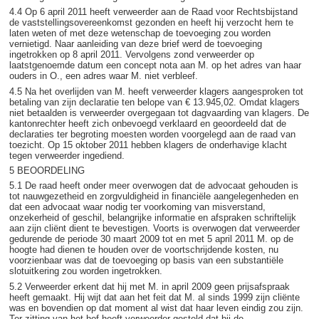
4.4 Op 6 april 2011 heeft verweerder aan de Raad voor Rechtsbijstand
de vaststellingsovereenkomst gezonden en heeft hij verzocht hem te
laten weten of met deze wetenschap de toevoeging zou worden
vernietigd. Naar aanleiding van deze brief werd de toevoeging
ingetrokken op 8 april 2011. Vervolgens zond verweerder op
laatstgenoemde datum een concept nota aan M. op het adres van haar
ouders in O., een adres waar M. niet verbleef.
4.5 Na het overlijden van M. heeft verweerder klagers aangesproken tot
betaling van zijn declaratie ten belope van € 13.945,02. Omdat klagers
niet betaalden is verweerder overgegaan tot dagvaarding van klagers. De
kantonrechter heeft zich onbevoegd verklaard en geoordeeld dat de
declaraties ter begroting moesten worden voorgelegd aan de raad van
toezicht. Op 15 oktober 2011 hebben klagers de onderhavige klacht
tegen verweerder ingediend.
5 BEOORDELING
5.1 De raad heeft onder meer overwogen dat de advocaat gehouden is
tot nauwgezetheid en zorgvuldigheid in financiële aangelegenheden en
dat een advocaat waar nodig ter voorkoming van misverstand,
onzekerheid of geschil, belangrijke informatie en afspraken schriftelijk
aan zijn cliënt dient te bevestigen. Voorts is overwogen dat verweerder
gedurende de periode 30 maart 2009 tot en met 5 april 2011 M. op de
hoogte had dienen te houden over de voortschrijdende kosten, nu
voorzienbaar was dat de toevoeging op basis van een substantiële
slotuitkering zou worden ingetrokken.
5.2 Verweerder erkent dat hij met M. in april 2009 geen prijsafspraak
heeft gemaakt. Hij wijt dat aan het feit dat M. al sinds 1999 zijn cliënte
was en bovendien op dat moment al wist dat haar leven eindig zou zijn.
Ter zitting van het hof heeft verweerder gesteld dat bij de