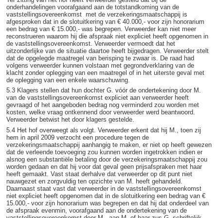
onderhandelingen voorafgaand aan de totstandkoming van de
vaststellingsovereenkomst met de verzekeringsmaatschappij is
afgesproken dat in de slotuitkering van € 40.000,- voor zijn honorarium
een bedrag van € 15.000,- was begrepen. Verweerder kan niet meer
reconstrueren waarom hij die afspraak niet expliciet heeft opgenomen in
de vaststellingsovereenkomst. Verweerder vermoedt dat het
uitzonderlijke van de situatie daartoe heeft bijgedragen. Verweerder stelt
dat de opgelegde maatregel van berisping te zwaar is. De raad had
volgens verweerder kunnen volstaan met gegrondverklaring van de
klacht zonder oplegging van een maatregel of in het uiterste geval met
de oplegging van een enkele waarschuwing.
5.3 Klagers stellen dat hun dochter G. vóór de ondertekening door M.
van de vaststellingsovereenkomst expliciet aan verweerder heeft
gevraagd of het aangeboden bedrag nog verminderd zou worden met
kosten, welke vraag ontkennend door verweerder werd beantwoord.
Verweerder betwist het door klagers gestelde.
5.4 Het hof overweegt als volgt. Verweerder erkent dat hij M., toen zij
hem in april 2009 verzocht een procedure tegen de
verzekeringsmaatschappij aanhangig te maken, er niet op heeft gewezen
dat de verleende toevoeging zou kunnen worden ingetrokken indien er
alsnog een substantiële betaling door de verzekeringsmaatschappij zou
worden gedaan en dat hij voor dat geval geen prijsafspraken met haar
heeft gemaakt. Vast staat derhalve dat verweerder op dit punt niet
nauwgezet en zorgvuldig ten opzichte van M. heeft gehandeld.
Daarnaast staat vast dat verweerder in de vaststellingsovereenkomst
niet expliciet heeft opgenomen dat in de slotuitkering een bedrag van €
15.000,- voor zijn honorarium was begrepen en dat hij dat onderdeel van
de afspraak evenmin, voorafgaand aan de ondertekening van de
vaststellingsovereenkomst door M., aan M. of haar zus G. schriftelijk