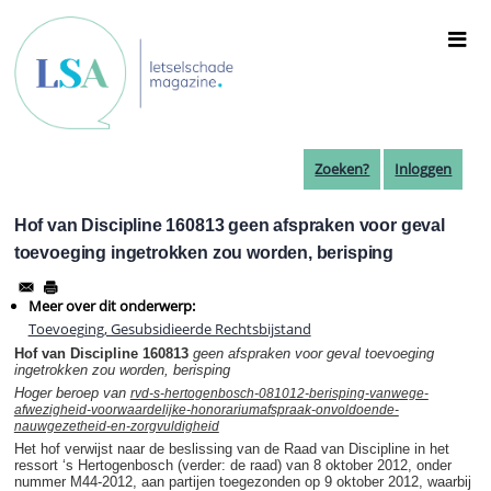
Overslaan
en
naar
de
inhoud
gaan
Zoeken?
Inloggen
Hof van Discipline 160813 geen afspraken voor geval
toevoeging ingetrokken zou worden, berisping
Meer over dit onderwerp:
Toevoeging, Gesubsidieerde Rechtsbijstand
Hof van Discipline 160813
geen afspraken voor geval toevoeging
ingetrokken zou worden, berisping
Hoger beroep van
rvd-s-hertogenbosch-081012-berisping-vanwege-
afwezigheid-voorwaardelijke-honorariumafspraak-onvoldoende-
nauwgezetheid-en-zorgvuldigheid
Het hof verwijst naar de beslissing van de Raad van Discipline in het
ressort ‘s Hertogenbosch (verder: de raad) van 8 oktober 2012, onder
nummer M44-2012, aan partijen toegezonden op 9 oktober 2012, waarbij