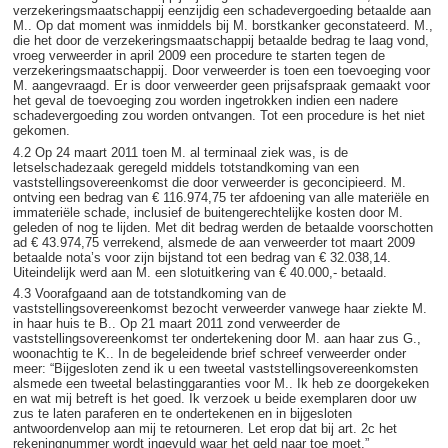
verzekeringsmaatschappij eenzijdig een schadevergoeding betaalde aan
M.. Op dat moment was inmiddels bij M. borstkanker geconstateerd. M.,
die het door de verzekeringsmaatschappij betaalde bedrag te laag vond,
vroeg verweerder in april 2009 een procedure te starten tegen de
verzekeringsmaatschappij. Door verweerder is toen een toevoeging voor
M. aangevraagd. Er is door verweerder geen prijsafspraak gemaakt voor
het geval de toevoeging zou worden ingetrokken indien een nadere
schadevergoeding zou worden ontvangen. Tot een procedure is het niet
gekomen.
4.2 Op 24 maart 2011 toen M. al terminaal ziek was, is de
letselschadezaak geregeld middels totstandkoming van een
vaststellingsovereenkomst die door verweerder is geconcipieerd. M.
ontving een bedrag van € 116.974,75 ter afdoening van alle materiële en
immateriële schade, inclusief de buitengerechtelijke kosten door M.
geleden of nog te lijden. Met dit bedrag werden de betaalde voorschotten
ad € 43.974,75 verrekend, alsmede de aan verweerder tot maart 2009
betaalde nota’s voor zijn bijstand tot een bedrag van € 32.038,14.
Uiteindelijk werd aan M. een slotuitkering van € 40.000,- betaald.
4.3 Voorafgaand aan de totstandkoming van de
vaststellingsovereenkomst bezocht verweerder vanwege haar ziekte M.
in haar huis te B.. Op 21 maart 2011 zond verweerder de
vaststellingsovereenkomst ter ondertekening door M. aan haar zus G.,
woonachtig te K.. In de begeleidende brief schreef verweerder onder
meer: “Bijgesloten zend ik u een tweetal vaststellingsovereenkomsten
alsmede een tweetal belastinggaranties voor M.. Ik heb ze doorgekeken
en wat mij betreft is het goed. Ik verzoek u beide exemplaren door uw
zus te laten paraferen en te ondertekenen en in bijgesloten
antwoordenvelop aan mij te retourneren. Let erop dat bij art. 2c het
rekeningnummer wordt ingevuld waar het geld naar toe moet.”