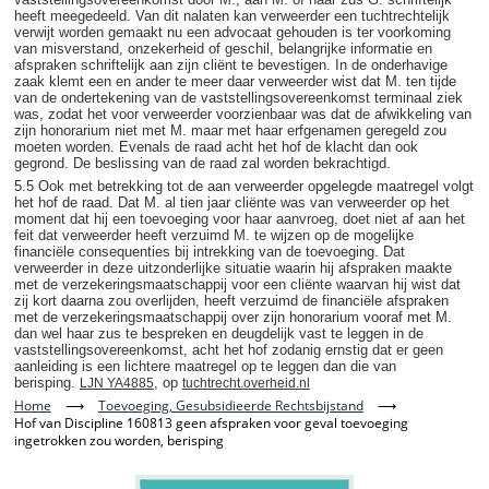
heeft meegedeeld. Van dit nalaten kan verweerder een tuchtrechtelijk
verwijt worden gemaakt nu een advocaat gehouden is ter voorkoming
van misverstand, onzekerheid of geschil, belangrijke informatie en
afspraken schriftelijk aan zijn cliënt te bevestigen. In de onderhavige
zaak klemt een en ander te meer daar verweerder wist dat M. ten tijde
van de ondertekening van de vaststellingsovereenkomst terminaal ziek
was, zodat het voor verweerder voorzienbaar was dat de afwikkeling van
zijn honorarium niet met M. maar met haar erfgenamen geregeld zou
moeten worden. Evenals de raad acht het hof de klacht dan ook
gegrond. De beslissing van de raad zal worden bekrachtigd.
5.5 Ook met betrekking tot de aan verweerder opgelegde maatregel volgt
het hof de raad. Dat M. al tien jaar cliënte was van verweerder op het
moment dat hij een toevoeging voor haar aanvroeg, doet niet af aan het
feit dat verweerder heeft verzuimd M. te wijzen op de mogelijke
financiële consequenties bij intrekking van de toevoeging. Dat
verweerder in deze uitzonderlijke situatie waarin hij afspraken maakte
met de verzekeringsmaatschappij voor een cliënte waarvan hij wist dat
zij kort daarna zou overlijden, heeft verzuimd de financiële afspraken
met de verzekeringsmaatschappij over zijn honorarium vooraf met M.
dan wel haar zus te bespreken en deugdelijk vast te leggen in de
vaststellingsovereenkomst, acht het hof zodanig ernstig dat er geen
aanleiding is een lichtere maatregel op te leggen dan die van
berisping.
, op
LJN YA4885
tuchtrecht.overheid.nl
Home
⟶
Toevoeging, Gesubsidieerde Rechtsbijstand
⟶
Hof van Discipline 160813 geen afspraken voor geval toevoeging
ingetrokken zou worden, berisping