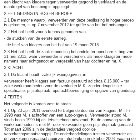
een klacht van klagers tegen verweerder gegrond is verklaard en de
maatregel van berisping is opgelegd.
2 HET GEDING IN HOGER BEROEP
2.1 De memorie waarbij verweerder van deze beslissing in hoger beroep
is gekomen, is op 7 november 2012 ter griffie van het hof ontvangen.
2.2 Het hof heeft voorts kennis genomen van:
- de stukken van de eerste aanleg.
- de brief van klagers aan het hof van 19 maart 2013.
2.3 Het hof heeft de zaak mondeling behandeld ter openbare zitting van
31 mei 2013, waar verweerder is verschenen, alsmede klaagster mede
namens haar echtgenoot en vergezeld van haar dochter en mr. X..
3 KLACHT
3.1 De klacht houdt, zakelijk weergegeven, in:
verweerder heeft klagers een factuur gestuurd ad circa € 15.000,-- ter
zake werkzaamheden voor de overleden M.K. zonder deugdelijke
specificatie, prijsafspraak, opdrachtbevestiging of opgave van grondslag.
4 FEITEN
Het volgende is komen vast te staan:
4.1 Op 20 april 2011 overleed te België de dochter van klagers, M.. In
1998 was M. slachtoffer van een auto-ongeval. Verweerder stond M.
sinds begin 1999 bij als letselschade-advocaat. Bij de aanvang van de
werkzaamheden is met M. door verweerder geen prijsafspraak gemaakt.
Tot maart 2009 zijn de declaraties vergoed door de
verzekeringsmaatschappij. De onderhandelingen tussen verweerder en
de verzekeringsmaatschappij zijn afgebroken in oktober 2008, waarna de