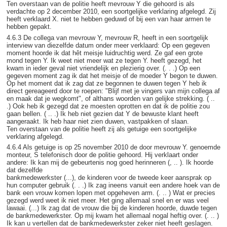
Ten overstaan van de politie heeft mevrouw Y die gehoord is als
verdachte op 2 december 2010, een soortgelijke verklaring afgelegd. Zij
heeft verklaard X. niet te hebben geduwd of bij een van haar armen te
hebben gepakt.
4.6.3 De collega van mevrouw Y, mevrouw R, heeft in een soortgelijk
interview van diezelfde datum onder meer verklaard: Op een gegeven
moment hoorde ik dat hêt meisje luidruchtig werd. Ze gaf een grote
mond tegen Y. Ik weet niet meer wat ze tegen Y. heeft gezegd, het
kwam in ieder geval niet vriendelijk en plezierig over. (. . .) Op een
gegeven moment zag ik dat het meisje of de moeder Y begon te duwen.
Op het moment dat ik zag dat ze begonnen te duwen tegen Y heb ik
direct gereageerd door te roepen: "Blijf met je vingers van mijn collega af
en maak dat je wegkomt", of althans woorden van gelijke strekking. ( ..
.) Ook heb ik gezegd dat ze moesten oprotten en dat ik de politie zou
gaan bellen. ( .. .) Ik heb niet gezien dat Y de bewuste klant heeft
aangeraakt. Ik heb haar niet zien duwen, vastpakken of slaan.
Ten overstaan van de politie heeft zij als getuige een soortgelijke
verklaring afgelegd.
4.6.4 Als getuige is op 25 november 2010 de door mevrouw Y. genoemde
monteur, S telefonisch door de politie gehoord. Hij verklaart onder
andere: Ik kan mij de gebeurtenis nog goed herinneren (, .. ). Ik hoorde
dat dezelfde
bankmedewerkster (...), de kinderen voor de tweede keer aansprak op
hun computer gebruik (. . .) Ik zag ineens vanuit een andere hoek van de
bank een vrouw komen lopen met opgeheven arm. (. .. ) Wat er precies
gezegd werd weet ik niet meer. Het ging allemaal snel en er was veel
lawaai. (...) Ik zag dat de vrouw die bij de kinderen hoorde, duwde tegen
de bankmedewerkster. Op mij kwam het allemaal nogal heftig over. (. .. )
Ik kan u vertellen dat de bankmedewerkster zeker niet heeft geslagen.