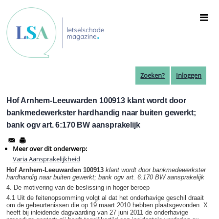
Overslaan
en
naar
de
inhoud
gaan
Zoeken?
Inloggen
Hof Arnhem-Leeuwarden 100913 klant wordt door
bankmedewerkster hardhandig naar buiten gewerkt;
bank ogv art. 6:170 BW aansprakelijk
Meer over dit onderwerp:
Varia Aansprakelijkheid
Hof Arnhem-Leeuwarden 100913
klant wordt door bankmedewerkster
hardhandig naar buiten gewerkt; bank ogv art. 6:170 BW aansprakelijk
4. De motivering van de beslissing in hoger beroep
4.1 Uit de feitenopsomming volgt al dat het onderhavige geschil draait
om de gebeurtenissen die op 19 maart 2010 hebben plaatsgevonden. X.
heeft bij inleidende dagvaarding van 27 juni 2011 de onderhavige