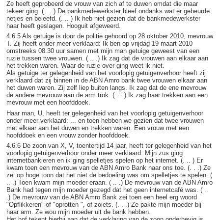
Ze heeft geprobeerd de vrouw van zich af te duwen omdat die maar
tekeer ging. (. . .) De bankmedewerkster bleef ondanks wat er gebeurde
netjes en beleefd. (. .. ) Ik heb niet gezien dat de bankmedewerkster
haar heeft geslagen. Hooguit afgeweerd.
4.6.5 Als getuige is door de politie gehoord op 28 oktober 2010, mevrouw
T. Zij heeft onder meer verklaard: Ik ben op vrijdag 19 maart 2010
omstreeks 08.30 uur samen met mijn man getuige geweest van een
ruzie tussen twee vrouwen. ( .. .) Ik zag dat de vrouwen aan elkaar aan
het trekken waren. Waar de ruzie over ging weet ik niet.
Als getuige ter gelegenheid van het voorlopig getuigenverhoor heeft zij
verklaard dat zij binnen in de ABN Amro bank twee vrouwen elkaar aan
het duwen waren. Zij zelf liep buiten langs. Ik zag dat de ene mevrouw
de andere mevrouw aan de arm trok. (. . .) Ik zag haar trekken aan een
mevrouw met een hoofddoek.
Haar man, U, heeft ter gelegenheid van het voorlopig getuigenverhoor
onder meer verklaard: ... en toen hebben we gezien dat twee vrouwen
met elkaar aan het duwen en trekken waren. Een vrouw met een
hoofddoek en een vrouw zonder hoofddoek.
4.6.6 De zoon van X, V, toentertijd 14 jaar, heeft ter gelegenheid van het
voorlopig getuigenverhoor onder meer verklaard: Mijn zus ging
internetbankieren en ik ging spelletjes spelen op het internet. (. .. ) Er
kwam toen een mevrouw van de ABN Amro Bank naar ons toe. (. . .) Ze
zei op hoge toon dat het niet de bedoeling was om spelletjes te spelen. (
.. .) Toen kwam mijn moeder eraan. ( .. .) De mevrouw van de ABN Amro
Bank had tegen mijn moeder gezegd dat het geen internetcafé was. ( ..
.) De mevrouw van de ABN Amro Bank zei toen een heel erg woord
"Opflikkeren" of "oprotten ", of zoiets. (. . .) Ze pakte mijn moeder bij
haar arm. Ze wou mijn moeder uit de bank hebben.
Het hof tekent hierbij aan dat de verklaring van de zoon onderhevig is