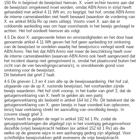
150 Rv in beginsel de bewijslast hiervan. X. voert echter tevens aan dat
de bewijslast omgekeerd moet worden, omdat ABN Amro in strijd heeft
gehandeld met artikel 4.11 Wft en, zo begrijpt, het hof, omdat ABN Amro
de interne camerabeelden niet heeft bewaard (waardoor de vordering van
X. ex artikel 843a Rv op niets uitliep). Voorts voert X. aan dat er
voldoende aanleiding was om haar voorshands in het bewijs geslaagd te
achten. Het hof oordeelt hierover als volgt.
4.5 De door X. aangevoerde feiten en omstandigheden en het door haar
genoemde artikel 4.11 Wft geven het hof geen aanleiding tot omkering
van de bewijslast te oordelen waarbij het bewijsrisico verlegd wordt naar
ABN Amro. Het feit dat ABN Amro niet meer de beschikking heeft over
de interne camerabeelden (waarvan ABN Amro ook heeft aangevoerd dat
het incident daarop niet geregistreerd is, omdat het plaatsvond buiten het
zicht van de vier beveiligingscamera's), is onvoldoende grond voor
omkering voor de bewijslast.
Dit betekent dat grief 2 faalt.
4.6 De grieven 1,3 en 4 zien alle op de bewijswaardering. Het hof zal,
uitgaande van de op X. rustende bewijslast, het voorhanden zijnde
bewijs waarderen. Het hof stelt voorop, in het kader van grief 3, dat de
getuigenverklaring van X. heeft te gelden als een partij
getuigenverklaring als bedoeld in artikel 164 lid 2 Rv. Dit betekent dat de
getuigenverklaring van X. geen bewijs in haar voordeel kan opleveren,
tenzij haar verklaring strekt ter aanvulling van onvolledig bewijs. In
zoverre slaagt grief 3.
Voorts heeft te gelden de regel in artikel 192 lid 1 Rv, zodat de
getuigqnverklaringen die afgelegd zijn in het voorlopig getuigenverhoor
dezelfde (vrije) bewijskracht hebben (ex artikel 152 lid 1 Rv) als die
welke op de gewone wijze in een aanhangig geding zijn afgelegd. Voor
schriftelijke bewijsstukken geldt eveneens de vrije bewijskracht.