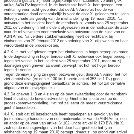
procedure gestart; zij heeft tegelijkertijd een incidentele vordering ex
artikel 843a Rv ingesteld. In de hoofdzaak heeft X. kort gezegd, een
verklaring voor recht gevorderd dat de ABN Amro uit hoofde van
onrechtmatige daad aansprakelijk is voor de door X. geleden en te lijden
(letsel)schade als gevolg van de mishandeling op 19 maart 2010. Na
antwoord in het incident heeft de rechtbank bij vonnis van 28 september
2011 de vordering in het incident afgewezen en in de hoofdzaak de zaak
naar de rol verwezen voor conclusie van antwoord aan de zijde van de
ABN Amro. Na verdere stukkenwisseling heeft de rechtbank bij
eindvonnis van 29 februari 2012 de vordering van X. afgewezen en haar
veroordeeld in de proceskosten.
4.2 X. is met vijf grieven tegen het eindvonnis in hoger beroep gekomen.
In de dagvaarding in hoger beroep stelt X. weliswaar ook hoger beroep in
tegen het vonnis in het incident van 28 september 2011, maar nu zij
daartegen geen grieven aanvoert verwerpt het hof het hoger beroep
tegen dit vonnis.
Tegen de eiswijziging zijn geen bezwaren geuit door ABN Amro; het hof
ziet ambtshalve (ex artikel 130 lid 1 juncto artikel 353 lid 1 Rv) geen
grond deze eiswjjzigingniet toelaatbaar te achten. Het hof zal derhalve
uitgaan van de gewijzigde eis.
4.3 De grieven 1, 3 en 4 zien op de bewijswaardering door de rechtbank.
Grief 2 ziet op de bewijslastverdeling. Grief 5 ten slotte ziet op de
proceskostenveroordeling. Het hof zal eerst de meest verstrekkende
grief 2 beoordelen .
4.4 X. stelt dat zij letselschade heeft opgelopen als gevolg van het
(onrechtmatig) handelen van een medewerkster van de ABN Amro, een
en ander op de voet van artikel 6: 162 juncto artikel 6: 170 BW. Nu X.
zich op de rechtsgevolgen van het door haar gestelde feit (van
mishandeling op 19 maart 2010) beroept, draagt zij op grond van artikel