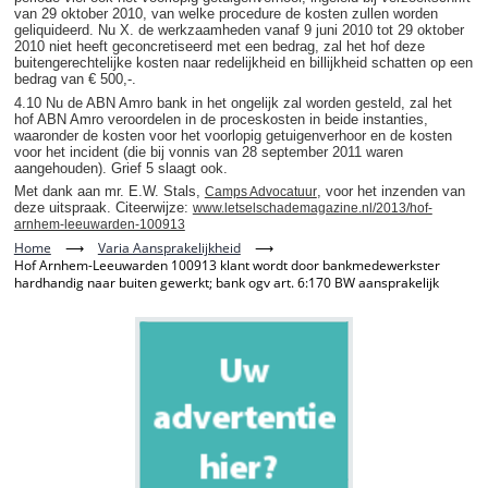
van 29 oktober 2010, van welke procedure de kosten zullen worden
geliquideerd. Nu X. de werkzaamheden vanaf 9 juni 2010 tot 29 oktober
2010 niet heeft geconcretiseerd met een bedrag, zal het hof deze
buitengerechtelijke kosten naar redelijkheid en billijkheid schatten op een
bedrag van € 500,-.
4.10 Nu de ABN Amro bank in het ongelijk zal worden gesteld, zal het
hof ABN Amro veroordelen in de proceskosten in beide instanties,
waaronder de kosten voor het voorlopig getuigenverhoor en de kosten
voor het incident (die bij vonnis van 28 september 2011 waren
aangehouden). Grief 5 slaagt ook.
Met dank aan mr. E.W. Stals,
, voor het inzenden van
Camps Advocatuur
deze uitspraak. Citeerwijze:
www.letselschademagazine.nl/2013/hof-
arnhem-leeuwarden-100913
Home
⟶
Varia Aansprakelijkheid
⟶
Hof Arnhem-Leeuwarden 100913 klant wordt door bankmedewerkster
hardhandig naar buiten gewerkt; bank ogv art. 6:170 BW aansprakelijk