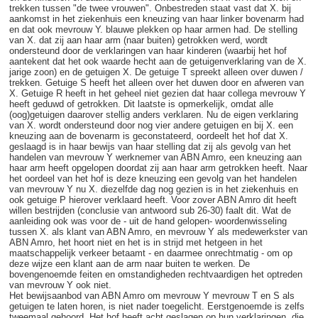
trekken tussen "de twee vrouwen". Onbestreden staat vast dat X. bij
aankomst in het ziekenhuis een kneuzing van haar linker bovenarm had
en dat ook mevrouw Y. blauwe plekken op haar armen had. De stelling
van X. dat zij aan haar arm (naar buiten) getrokken werd, wordt
ondersteund door de verklaringen van haar kinderen (waarbij het hof
aantekent dat het ook waarde hecht aan de getuigenverklaring van de X.
jarige zoon) en de getuigen X. De getuige T spreekt alleen over duwen /
trekken. Getuige S heeft het alleen over het duwen door en afweren van
X. Getuige R heeft in het geheel niet gezien dat haar collega mevrouw Y
heeft geduwd of getrokken. Dit laatste is opmerkelijk, omdat alle
(oog)getuigen daarover stellig anders verklaren. Nu de eigen verklaring
van X. wordt ondersteund door nog vier andere getuigen en bij X. een
kneuzing aan de bovenarm is geconstateerd, oordeelt het hof dat X.
geslaagd is in haar bewijs van haar stelling dat zij als gevolg van het
handelen van mevrouw Y werknemer van ABN Amro, een kneuzing aan
haar arm heeft opgelopen doordat zij aan haar arm getrokken heeft. Naar
het oordeel van het hof is deze kneuzing een gevolg van het handelen
van mevrouw Y nu X. diezelfde dag nog gezien is in het ziekenhuis en
ook getuige P hierover verklaard heeft. Voor zover ABN Amro dit heeft
willen bestrijden (conclusie van antwoord sub 26-30) faalt dit. Wat de
aanleiding ook was voor de - uit de hand gelopen- woordenwisseling
tussen X. als klant van ABN Amro, en mevrouw Y als medewerkster van
ABN Amro, het hoort niet en het is in strijd met hetgeen in het
maatschappelijk verkeer betaamt - en daarmee onrechtmatig - om op
deze wijze een klant aan de arm naar buiten te werken. De
bovengenoemde feiten en omstandigheden rechtvaardigen het optreden
van mevrouw Y ook niet.
Het bewijsaanbod van ABN Amro om mevrouw Y mevrouw T en S als
getuigen te laten horen, is niet nader toegelicht. Eerstgenoemde is zelfs
tweemaal gehoord. Het hof heeft acht geslagen op hun verklaringen, die