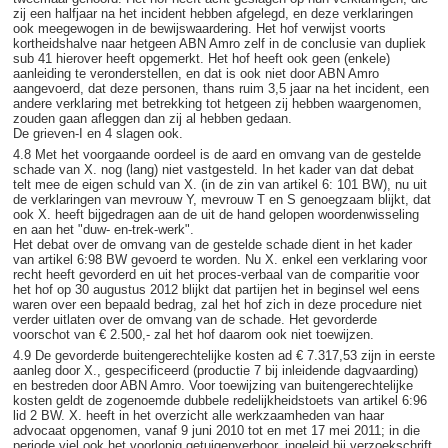
zij een halfjaar na het incident hebben afgelegd, en deze verklaringen
ook meegewogen in de bewijswaardering. Het hof verwijst voorts
kortheidshalve naar hetgeen ABN Amro zelf in de conclusie van dupliek
sub 41 hierover heeft opgemerkt. Het hof heeft ook geen (enkele)
aanleiding te veronderstellen, en dat is ook niet door ABN Amro
aangevoerd, dat deze personen, thans ruim 3,5 jaar na het incident, een
andere verklaring met betrekking tot hetgeen zij hebben waargenomen,
zouden gaan afleggen dan zij al hebben gedaan.
De grieven-I en 4 slagen ook.
4.8 Met het voorgaande oordeel is de aard en omvang van de gestelde
schade van X. nog (lang) niet vastgesteld. In het kader van dat debat
telt mee de eigen schuld van X. (in de zin van artikel 6: 101 BW), nu uit
de verklaringen van mevrouw Y, mevrouw T en S genoegzaam blijkt, dat
ook X. heeft bijgedragen aan de uit de hand gelopen woordenwisseling
en aan het "duw- en-trek-werk".
Het debat over de omvang van de gestelde schade dient in het kader
van artikel 6:98 BW gevoerd te worden. Nu X. enkel een verklaring voor
recht heeft gevorderd en uit het proces-verbaal van de comparitie voor
het hof op 30 augustus 2012 blijkt dat partijen het in beginsel wel eens
waren over een bepaald bedrag, zal het hof zich in deze procedure niet
verder uitlaten over de omvang van de schade. Het gevorderde
voorschot van € 2.500,- zal het hof daarom ook niet toewijzen.
4.9 De gevorderde buitengerechtelijke kosten ad € 7.317,53 zijn in eerste
aanleg door X., gespecificeerd (productie 7 bij inleidende dagvaarding)
en bestreden door ABN Amro. Voor toewijzing van buitengerechtelijke
kosten geldt de zogenoemde dubbele redelijkheidstoets van artikel 6:96
lid 2 BW. X. heeft in het overzicht alle werkzaamheden van haar
advocaat opgenomen, vanaf 9 juni 2010 tot en met 17 mei 2011; in die
periode viel ook het voorlopig getuigenverhoor, ingeleid bij verzoekschrift