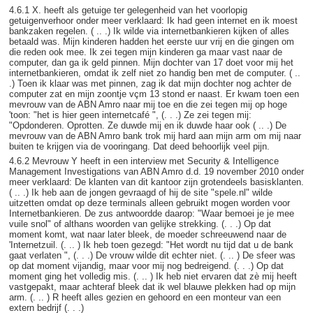
4.6.1 X. heeft als getuige ter gelegenheid van het voorlopig
getuigenverhoor onder meer verklaard: Ik had geen internet en ik moest
bankzaken regelen. ( .. .) Ik wilde via internetbankieren kijken of alles
betaald was. Mijn kinderen hadden het eerste uur vrij en die gingen om
die reden ook mee. Ik zei tegen mijn kinderen ga maar vast naar de
computer, dan ga ik geld pinnen. Mijn dochter van 17 doet voor mij het
internetbankieren, omdat ik zelf niet zo handig ben met de computer. ( ..
.) Toen ik klaar was met pinnen, zag ik dat mijn dochter nog achter de
computer zat en mijn zoontje vçm 13 stond er naast. Er kwam toen een
mevrouw van de ABN Amro naar mij toe en die zei tegen mij op hoge
'toon: "het is hier geen internetcafé ", (. . .) Ze zei tegen mij:
"Opdonderen. Oprotten. Ze duwde mij en ik duwde haar ook ( .. .) De
mevrouw van de ABN Amro bank trok mij hard aan mijn arm om mij naar
buiten te krijgen via de vooringang. Dat deed behoorlijk veel pijn.
4.6.2 Mevrouw Y heeft in een interview met Security & Intelligence
Management Investigations van ABN Amro d.d. 19 november 2010 onder
meer verklaard: De klanten van dit kantoor zijn grotendeels basisklanten.
( .. .) Ik heb aan de jongen gevraagd of hij de site "spele.nl" wilde
uitzetten omdat op deze terminals alleen gebruikt mogen worden voor
Internetbankieren. De zus antwoordde daarop: "Waar bemoei je je mee
vuile snol" of althans woorden van gelijke strekking. (. . .) Op dat
moment komt, wat naar later bleek, de moeder schreeuwend naar de
'Internetzuil. (. .. ) Ik heb toen gezegd: "Het wordt nu tijd dat u de bank
gaat verlaten ", (. . .) De vrouw wilde dit echter niet. (. .. ) De sfeer was
op dat moment vijandig, maar voor mij nog bedreigend. (. . .) Op dat
moment ging het volledig mis. (. .. ) Ik heb niet ervaren dat zè mij heeft
vastgepakt, maar achteraf bleek dat ik wel blauwe plekken had op mijn
arm. (. .. ) R heeft alles gezien en gehoord en een monteur van een
extern bedrijf (. . .)