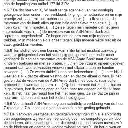
aan de bepaling van artikel 177 lid 3 Rv.
4.6.7 De dochter van X, W heeft ter gelegenheid van het voorlopig
getuigenverhoor onder meer verklaard: Ik ging internetbankieren en mijn
broertje zat naast mij ook achter een computer. ( .. .) Ik vond dat de
mevrouw van de bank alles op een hele agressieve manier zie. ( .. :)
Toen kwam mijn moeder. (. .. ) Ze zei tegen mijn moeder dat het geen
internetcafé was. (. .. ) De mevrouw van de ABN Amro Bank zei:
"oprotten, opgedonderd". Ze begon aan de arm van mijn moeder te
trekken. Mijn moeder hield zichzelf tegen. Mijn moeder wilde niet uit de
zaak getrokken worden.
4.6.8 Ten slotte heeft een kennis van Y die bij het incident aanwezig
was, ter gelegenheid van het voorlopig getuigenverhoor onder meer
verklaard: Ik zag een mevrouw van de ABN Amro Bank naar die twee
kinderen toelopen en met ze praten. ( .. .) en toen zag ik op een gegeven
moment dat twee volwassen vrouwen met elkaar praten en handen
bewogen. ( .. .) Ze waren duidelijk aan het bekvechten. (. .. ) Later kijk ik
weer en zie ik dat ze elkaar vasthouden en dat ze elkaar duwen. Ik heb
gezien dat de vrouw van de ABN Amro Bank mevrouw X. naar buiten
probeert te duwen aan de arm. (. . .) Op het moment dat ze naar buiten
is gekomen, ben ik omgelopen en naar, haar toe gegaan omdat ik haar
ken. Ik heb haar gevraagd hoe het met haar ging. Ze zei dat ze pijn in
haar arm had en ze is naar het ziekenhuis gegaan.
4.6.9 Voorts heeft ABN Amro nog een schriftelijke verklaring van de heer
Z (productie 7 bij conclusie van antwoord) in het geding gebracht.
4.7 De hierboven weergegeven getuigenverklaringen zijn alle afkomstig
van ooggetuigen. Zij verklaren eenduidig over het computergebruik door
de kinderen, de ruzieachtige sfeer die eerst ontstond tussen mevrouw Y
en de kinderen en daarna de woordenwisseling met X. én het duwen en