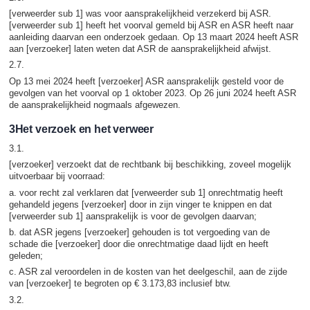
[verweerder sub 1] was voor aansprakelijkheid verzekerd bij ASR.
[verweerder sub 1] heeft het voorval gemeld bij ASR en ASR heeft naar
aanleiding daarvan een onderzoek gedaan. Op 13 maart 2024 heeft ASR
aan [verzoeker] laten weten dat ASR de aansprakelijkheid afwijst.
2.7.
Op 13 mei 2024 heeft [verzoeker] ASR aansprakelijk gesteld voor de
gevolgen van het voorval op 1 oktober 2023. Op 26 juni 2024 heeft ASR
de aansprakelijkheid nogmaals afgewezen.
3Het verzoek en het verweer
3.1.
[verzoeker] verzoekt dat de rechtbank bij beschikking, zoveel mogelijk
uitvoerbaar bij voorraad:
a. voor recht zal verklaren dat [verweerder sub 1] onrechtmatig heeft
gehandeld jegens [verzoeker] door in zijn vinger te knippen en dat
[verweerder sub 1] aansprakelijk is voor de gevolgen daarvan;
b. dat ASR jegens [verzoeker] gehouden is tot vergoeding van de
schade die [verzoeker] door die onrechtmatige daad lijdt en heeft
geleden;
c. ASR zal veroordelen in de kosten van het deelgeschil, aan de zijde
van [verzoeker] te begroten op € 3.173,83 inclusief btw.
3.2.