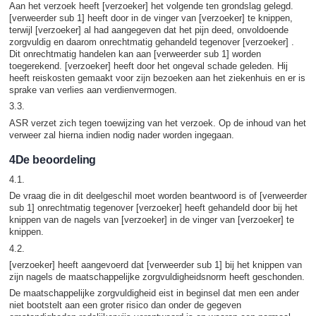
Aan het verzoek heeft [verzoeker] het volgende ten grondslag gelegd.
[verweerder sub 1] heeft door in de vinger van [verzoeker] te knippen,
terwijl [verzoeker] al had aangegeven dat het pijn deed, onvoldoende
zorgvuldig en daarom onrechtmatig gehandeld tegenover [verzoeker] .
Dit onrechtmatig handelen kan aan [verweerder sub 1] worden
toegerekend. [verzoeker] heeft door het ongeval schade geleden. Hij
heeft reiskosten gemaakt voor zijn bezoeken aan het ziekenhuis en er is
sprake van verlies aan verdienvermogen.
3.3.
ASR verzet zich tegen toewijzing van het verzoek. Op de inhoud van het
verweer zal hierna indien nodig nader worden ingegaan.
4De beoordeling
4.1.
De vraag die in dit deelgeschil moet worden beantwoord is of [verweerder
sub 1] onrechtmatig tegenover [verzoeker] heeft gehandeld door bij het
knippen van de nagels van [verzoeker] in de vinger van [verzoeker] te
knippen.
4.2.
[verzoeker] heeft aangevoerd dat [verweerder sub 1] bij het knippen van
zijn nagels de maatschappelijke zorgvuldigheidsnorm heeft geschonden.
De maatschappelijke zorgvuldigheid eist in beginsel dat men een ander
niet bootstelt aan een groter risico dan onder de gegeven