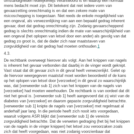
omstandigheden redelijkerwijs verantwoord is en waarop een normaal
mens bedacht moet zijn. Dit betekent dat niet iedere vorm van
gevaarzetting onrechtmatig is en dat een zekere mate van
risicoschepping is toegestaan. Niet reeds de enkele mogelijkheid van
een ongeval, als verwezenlijking van aan een bepaald gedrag inherent
gevaar, doet dat gedrag onrechtmatig zijn. Zodanig gevaarscheppend
gedrag is slechts onrechtmatig indien de mate van waarschijnlijkheid van
een ongeval (het oplopen van letsel door een ander) als gevolg van dat
gedrag zo groot is, dat de dader zich naar maatstaven van
zorgvuldigheid van dat gedrag had moeten onthouden.
1
4.3.
De rechtbank overweegt hierover als volgt. Aan het knippen van nagels
is inherent het gevaar verbonden dat daarbij in de vinger wordt geknipt.
Vast staat dat dit gevaar zich in dit geval heeft verwezenlijkt. Gelet op
de hiervoor weergegeven maatstaf moet worden beoordeeld of de kans
op het oplopen van letsel door [verzoeker] in dit geval zo waarschijnlijk
was, dat [verweerder sub 1] zich van het knippen van de nagels van
[verzoeker] had moeten weerhouden. De rechtbank is van oordeel dat dit
niet het geval is. [verweerder sub 1] heeft aangevoerd dat zij wist van de
diabetes van [verzoeker] en daarom gepaste zorgvuldigheid betrachtte.
[verweerder sub 1] knipte de nagels van [verzoeker] met regelmaat al
anderhalf jaar lang. In die periode heeft zich nooit iets voorgedaan,
waaruit volgens ASR blijkt dat [verweerder sub 1] de vereiste
zorgvuldigheid betrachtte. Dat de verweten gedraging (het bij het knippen
van de nagels in de vinger knippen) het letsel zou veroorzaken zoals
zich dat heeft voorgedaan, was niet zodanig voorzienbaar dat