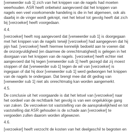
[verweerder sub 1] zich van het knippen van de nagels had moeten
weerhouden. ASR heeft onbetwist aangevoerd dat het knippen van
nagels een veel voorkomende handeling is die in het algemeen, ook als
daarbij in de vinger wordt geknipt, niet het letsel tot gevolg heeft dat zich
bij [verzoeker] heeft voorgedaan.
4.4.
[verzoeker] heeft nog aangevoerd dat [verweerder sub 1] is doorgegaan
met het knippen van de nagels terwijl [verzoeker] had aangegeven dat hij
pijn had. [verzoeker] heeft hiermee kennelijk bedoeld aan te voeren dat
de onzorgvuldigheid (en daarmee de onrechtmatigheid) is gelegen in het
doorgaan van het knippen van de nagels. [verzoeker] heeft echter niet
aangevoerd dat hij tegen [verweerder sub 1] heeft gezegd dat zij moest
stoppen of dat [verweerder sub 1] tegen de wil van [verzoeker] is
ingegaan of dat hij door [verweerder sub 1] werd gedwongen het knippen
van de nagels te ondergaan. Dat brengt mee dat dit gedrag van
[verweerder sub 1] niet als onrechtmatig kan worden aangemerkt.
4.5.
De conclusie uit het voorgaande is dat het letsel van [verzoeker] naar
het oordeel van de rechtbank het gevolg is van een ongelukkige gang
van zaken. De verzoeken tot vaststelling van de aansprakelijkheid en tot
vaststelling dat ASR gehouden is de schade aan [verzoeker] te
vergoeden zullen daarom worden afgewezen.
4.6.
[verzoeker] heeft verzocht de kosten van het deelgeschil te begroten en