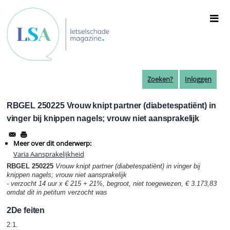
Overslaan
en
naar
de
inhoud
gaan
Zoeken?
Inloggen
RBGEL 250225 Vrouw knipt partner (diabetespatiënt) in
vinger bij knippen nagels; vrouw niet aansprakelijk
Meer over dit onderwerp:
Varia Aansprakelijkheid
RBGEL 250225
Vrouw knipt partner (diabetespatiënt) in vinger bij
knippen nagels; vrouw niet aansprakelijk
- verzocht 14 uur x € 215 + 21%, begroot, niet toegewezen, € 3.173,83
omdat dit in petitum verzocht was
2De feiten
2.1.