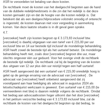
ASR te veroordelen tot betaling van deze kosten.
De rechtbank moet de kosten van het deelgeschil begroten aan de hand
van de dubbele redelijkheidstoets in die zin dat het redelijk is dat deze
kosten gemaakt zijn en dat de hoogte van die kosten redelijk is. Dat
betekent dat als een deelgeschilprocedure volstrekt onnodig of onterecht
is ingesteld, de kosten daarvan niet voor vergoeding in aanmerking
komen. Van deze laatste situatie is in dit geval geen sprake.
4.7.
[verzoeker] heeft zijn kosten begroot op € 3.173,83 inclusief btw.
[verzoeker] is daarbij uitgegaan van een tarief van € 215,00 per uur
exclusief btw en 14 uur bestede tijd inclusief de mondelinge behandeling.
ASR heeft zowel de bestede tijd als het uurtarief betwist. De mondelinge
behandeling heeft niet, zoals door [verzoeker] begroot drie uur, maar
slechts ongeveer één uur geduurd. Voor het overige vindt de rechtbank
de bestede tijd redelijk. De rechtbank zal bij de begroting van de kosten
dus uitgaan van 12 uur plus één uur reistijd tegen een half uurtarief.
ASR heeft aangevoerd dat een uurtarief van € 215,00 onredelijk hoog is
gelet op de geringe ervaring van de advocaat van [verzoeker] . De
advocaat van [verzoeker] heeft onbetwist aangevoerd dat zij
voorafgaand aan haar beëdiging als advocaat in augustus 2024 als
letselschadejurist werkzaam is geweest. Een uurtarief van € 215,00 (te
vermeerderen met btw) is daarom redelijk volgens de rechtbank. Omdat
het bedrag aan advocaatkosten hoger uitkomt dan het door [verzoeker]
in het petitum verzochte bedrag van € 3.173,83 inclusief btw, zal de
rechtbank de kosten van het deelgeschil begroten op dat bedrag, te