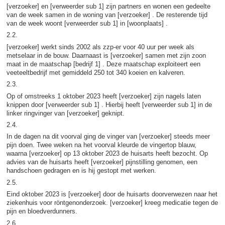
[verzoeker] en [verweerder sub 1] zijn partners en wonen een gedeelte
van de week samen in de woning van [verzoeker] . De resterende tijd
van de week woont [verweerder sub 1] in [woonplaats] .
2.2.
[verzoeker] werkt sinds 2002 als zzp-er voor 40 uur per week als
metselaar in de bouw. Daarnaast is [verzoeker] samen met zijn zoon
maat in de maatschap [bedrijf 1] . Deze maatschap exploiteert een
veeteeltbedrijf met gemiddeld 250 tot 340 koeien en kalveren.
2.3.
Op of omstreeks 1 oktober 2023 heeft [verzoeker] zijn nagels laten
knippen door [verweerder sub 1] . Hierbij heeft [verweerder sub 1] in de
linker ringvinger van [verzoeker] geknipt.
2.4.
In de dagen na dit voorval ging de vinger van [verzoeker] steeds meer
pijn doen. Twee weken na het voorval kleurde de vingertop blauw,
waarna [verzoeker] op 13 oktober 2023 de huisarts heeft bezocht. Op
advies van de huisarts heeft [verzoeker] pijnstilling genomen, een
handschoen gedragen en is hij gestopt met werken.
2.5.
Eind oktober 2023 is [verzoeker] door de huisarts doorverwezen naar het
ziekenhuis voor röntgenonderzoek. [verzoeker] kreeg medicatie tegen de
pijn en bloedverdunners.
2.6.