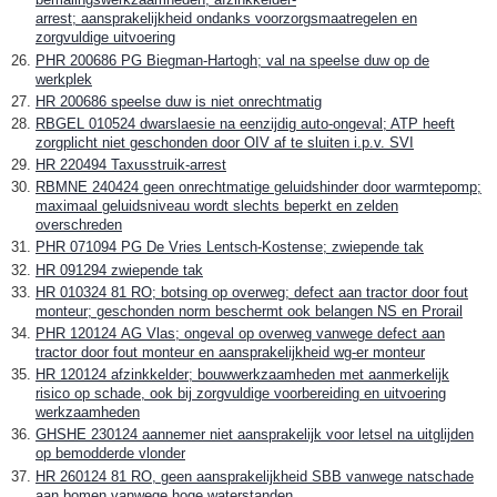
arrest; aansprakelijkheid ondanks voorzorgsmaatregelen en
zorgvuldige uitvoering
PHR 200686 PG Biegman-Hartogh; val na speelse duw op de
werkplek
HR 200686 speelse duw is niet onrechtmatig
RBGEL 010524 dwarslaesie na eenzijdig auto-ongeval; ATP heeft
zorgplicht niet geschonden door OIV af te sluiten i.p.v. SVI
HR 220494 Taxusstruik-arrest
RBMNE 240424 geen onrechtmatige geluidshinder door warmtepomp;
maximaal geluidsniveau wordt slechts beperkt en zelden
overschreden
PHR 071094 PG De Vries Lentsch-Kostense; zwiepende tak
HR 091294 zwiepende tak
HR 010324 81 RO; botsing op overweg; defect aan tractor door fout
monteur; geschonden norm beschermt ook belangen NS en Prorail
PHR 120124 AG Vlas; ongeval op overweg vanwege defect aan
tractor door fout monteur en aansprakelijkheid wg-er monteur
HR 120124 afzinkkelder; bouwwerkzaamheden met aanmerkelijk
risico op schade, ook bij zorgvuldige voorbereiding en uitvoering
werkzaamheden
GHSHE 230124 aannemer niet aansprakelijk voor letsel na uitglijden
op bemodderde vlonder
HR 260124 81 RO, geen aansprakelijkheid SBB vanwege natschade
aan bomen vanwege hoge waterstanden