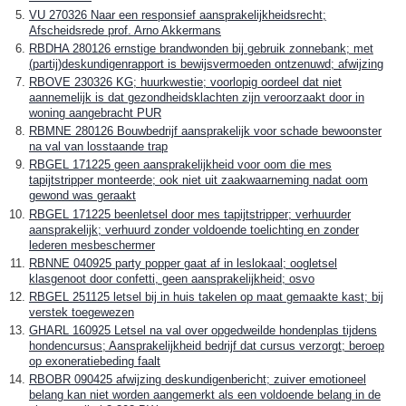
VU 270326 Naar een responsief aansprakelijkheidsrecht;
Afscheidsrede prof. Arno Akkermans
RBDHA 280126 ernstige brandwonden bij gebruik zonnebank; met
(partij)deskundigenrapport is bewijsvermoeden ontzenuwd; afwijzing
RBOVE 230326 KG; huurkwestie; voorlopig oordeel dat niet
aannemelijk is dat gezondheidsklachten zijn veroorzaakt door in
woning aangebracht PUR
RBMNE 280126 Bouwbedrijf aansprakelijk voor schade bewoonster
na val van losstaande trap
RBGEL 171225 geen aansprakelijkheid voor oom die mes
tapijtstripper monteerde; ook niet uit zaakwaarneming nadat oom
gewond was geraakt
RBGEL 171225 beenletsel door mes tapijtstripper; verhuurder
aansprakelijk; verhuurd zonder voldoende toelichting en zonder
lederen mesbeschermer
RBNNE 040925 party popper gaat af in leslokaal; oogletsel
klasgenoot door confetti, geen aansprakelijkheid; osvo
RBGEL 251125 letsel bij in huis takelen op maat gemaakte kast; bij
verstek toegewezen
GHARL 160925 Letsel na val over opgedweilde hondenplas tijdens
hondencursus; Aansprakelijkheid bedrijf dat cursus verzorgt; beroep
op exoneratiebeding faalt
RBOBR 090425 afwijzing deskundigenbericht; zuiver emotioneel
belang kan niet worden aangemerkt als een voldoende belang in de