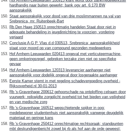
Hof Arnhem-Leeuwarden 100913 klant wordt door bankmedewerkster
hardhandig naar buiten gewerkt; bank ogv art. 6:170 BW
aansprakelijk
Staat aansprakelijk voor dood van drie moslimmannen na val van
Srebrenica, mr. Ruitenbeek-Bart
Rb Den Haag 150513 onrechtmatig handelen Staat door niet in
adequate behandeling in jeugdinrichting te voorzien; vordering
verjaard
Conclusie A-G P. Vlas d.d 030513, Srebrenica; aansprakelijkheid
staat voor moord op van compound gezonden medewerkers
Hof Arnhem-Leeuwarden 020413 ongeval met verticuteermachine,
geen omkeringsregel, gebreken terzake zien niet op specifieke
gevaar
Hof Arnhem-Leeuwarden 120313 leverancier aanhanger niet
aansprakelijk voor dodelijk ongeval door losgeraakte aanhanger
Eerste Kamer stemt in met regeling schadevergoeding overheid -
Rijksoverheid.nl 30-01-2013
Rb 's-Gravenhage 200612 gehoorschade na ontploffing celraam door
vuurwerk; reikwijdte zorgplicht overheid tot het bieden van veiligheid
en van medische zorg
Rb 's-Gravenhage 160512 wegschietende spijker in oog;
medebewoner studentenhuis niet aansprakelijk vanwege deugdelijk
materiaal en geringe kans
Rb 's-Gravenhage 250412 onrechtmatige rechtspraak; standpunten
mbt deskundigenbericht zowel bij rb als hof aan de orde geweest;