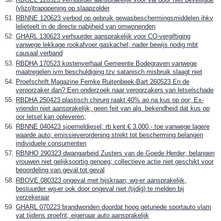
(vlizo)trapopening op slaapzolder
RBNNE 120623 verbod op gebruik gewasbeschermingsmiddelen ihkv
lelieteelt in de directe nabijheid van omwonenden
GHARL 130623 verhuurder aansprakelijk voor CO-vergiftiging
vanwege lekkage rookafvoer gaskachel; nader bewijs nodig mbt
causaal verband
RBDHA 170523 kostenverhaal Gemeente Bodegraven vanwege
maatregelen ivm beschuldiging tzv satanisch misbruik slaagt niet
Proefschrift Magazine Femke Ruitenbeek-Bart 260523 En de
veroorzaker dan? Een onderzoek naar veroorzakers van letselschade
RBDHA 250423 plastisch chirurg raakt 40% ao na kus op oor; Ex-
vriendin niet aansprakelijk; geen feit van alg. bekendheid dat kus op
oor letsel kan opleveren;
RBNNE 040423 sjoemeldiesel; rb kent € 3.000,- toe vanwege lagere
waarde auto; emissieverordening strekt tot bescherming belangen
individuele consumenten
RBNHO 290323 dwangarbeid Zusters van de Goede Herder; belangen
vrouwen niet gelijksoortig genoeg; collectieve actie niet geschikt voor
beoordeling van geval tot geval
RBOVE 080323 ongeval met hijskraan; wg-er aansprakelijk,
bestuurder wg-er ook door ongeval niet (tijdig) te melden bij
verzekeraar
GHARL 070223 brandwonden doordat hoog getunede sportauto vlam
vat tijdens proefrit; eigenaar auto aansprakelijk