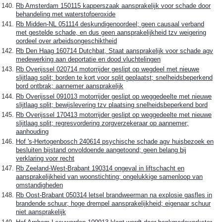
Rb Amsterdam 150115 kapperszaak aansprakelijk voor schade door
behandeling met waterstofperoxide
Rb Midden-NL 051114 deskundigenoordeel; geen causaal verband
met gestelde schade, en dus geen aansprakelijkheid tzv weigering
oordeel over arbeidsongeschiktheid
Rb Den Haag 160714 Dutchbat, Staat aansprakelijk voor schade agv
medewerking aan deportatie en dood vluchtelingen
Rb Overijssel 020714 motorrijder geslipt op wegdeel met nieuwe
slijtlaag split; borden te kort voor split geplaatst; snelheidsbeperkend
bord ontbrak; aannemer aansprakelijk
Rb Overijssel 091013 motorrijder geslipt op weggedeelte met nieuwe
slijtlaag split; bewijslevering tzv plaatsing snelheidsbeperkend bord
Rb Overijssel 170413 motorrijder geslipt op weggedeelte met nieuwe
slijtlaag split; regresvordering zorgverzekeraar op aannemer;
aanhouding
Hof 's-Hertogenbosch 240614 psychische schade agv huisbezoek en
besluiten bijstand onvoldoende aangetoond; geen belang bij
verklaring voor recht
Rb Zeeland-West-Brabant 190314 ongeval in liftschacht en
aansprakelijkheid van woonstichting; ongelukkige samenloop van
omstandigheden
Rb Oost-Brabant 050314 letsel brandweerman na explosie gasfles in
brandende schuur; hoge drempel aansprakelijkheid; eigenaar schuur
niet aansprakelijk