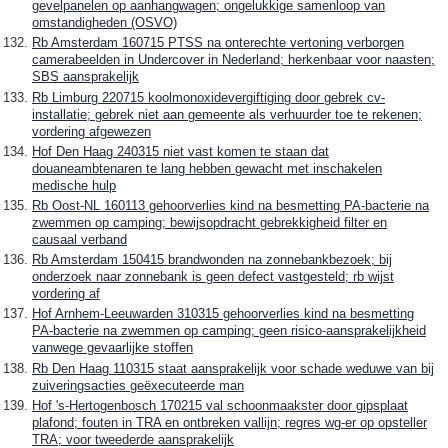
gevelpanelen op aanhangwagen; ongelukkige samenloop van
omstandigheden (OSVO)
Rb Amsterdam 160715 PTSS na onterechte vertoning verborgen
camerabeelden in Undercover in Nederland; herkenbaar voor naasten;
SBS aansprakelijk
Rb Limburg 220715 koolmonoxidevergiftiging door gebrek cv-
installatie; gebrek niet aan gemeente als verhuurder toe te rekenen;
vordering afgewezen
Hof Den Haag 240315 niet vast komen te staan dat
douaneambtenaren te lang hebben gewacht met inschakelen
medische hulp
Rb Oost-NL 160113 gehoorverlies kind na besmetting PA-bacterie na
zwemmen op camping; bewijsopdracht gebrekkigheid filter en
causaal verband
Rb Amsterdam 150415 brandwonden na zonnebankbezoek; bij
onderzoek naar zonnebank is geen defect vastgesteld; rb wijst
vordering af
Hof Arnhem-Leeuwarden 310315 gehoorverlies kind na besmetting
PA-bacterie na zwemmen op camping; geen risico-aansprakelijkheid
vanwege gevaarlijke stoffen
Rb Den Haag 110315 staat aansprakelijk voor schade weduwe van bij
zuiveringsacties geëxecuteerde man
Hof 's-Hertogenbosch 170215 val schoonmaakster door gipsplaat
plafond; fouten in TRA en ontbreken vallijn; regres wg-er op opsteller
TRA; voor tweederde aansprakelijk