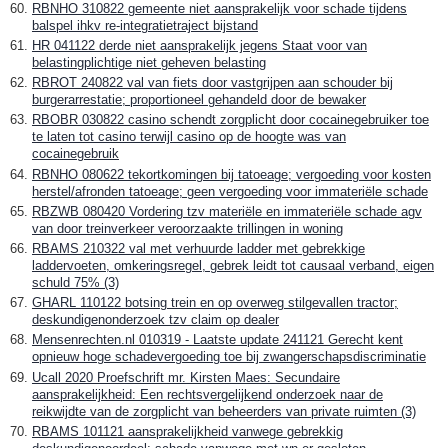
RBNHO 310822 gemeente niet aansprakelijk voor schade tijdens
balspel ihkv re-integratietraject bijstand
HR 041122 derde niet aansprakelijk jegens Staat voor van
belastingplichtige niet geheven belasting
RBROT 240822 val van fiets door vastgrijpen aan schouder bij
burgerarrestatie; proportioneel gehandeld door de bewaker
RBOBR 030822 casino schendt zorgplicht door cocainegebruiker toe
te laten tot casino terwijl casino op de hoogte was van
cocainegebruik
RBNHO 080622 tekortkomingen bij tatoeage; vergoeding voor kosten
herstel/afronden tatoeage; geen vergoeding voor immateriële schade
RBZWB 080420 Vordering tzv materiële en immateriële schade agv
van door treinverkeer veroorzaakte trillingen in woning
RBAMS 210322 val met verhuurde ladder met gebrekkige
laddervoeten, omkeringsregel, gebrek leidt tot causaal verband, eigen
schuld 75% (3)
GHARL 110122 botsing trein en op overweg stilgevallen tractor;
deskundigenonderzoek tzv claim op dealer
Mensenrechten.nl 010319 - Laatste update 241121 Gerecht kent
opnieuw hoge schadevergoeding toe bij zwangerschapsdiscriminatie
Ucall 2020 Proefschrift mr. Kirsten Maes: Secundaire
aansprakelijkheid: Een rechtsvergelijkend onderzoek naar de
reikwijdte van de zorgplicht van beheerders van private ruimten (3)
RBAMS 101121 aansprakelijkheid vanwege gebrekkig