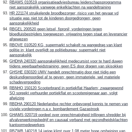
RBAMS 010519 organisatieadviesbureau leiderschapsprogramma
niet aansprakelijk vanwege enkelklachten na wandeltraining
HR 221174 struikelende broodbezorger; risico van het gevaar vd
situatie was niet tot de kinderen doorgedrongen; geen
aansprakelijkheid
RBGEL 200520 geen letsel, fipronil; vorderingen tegen
bloedluisbestrijders toegewezen, vrijwaring tegen staat en leverancier
afgewezen
RBOVE 010520 KG, supermarkt schakelt na wangedrag van klant
politie in; klant overlijdt op politiebureau; supermarkt niet
aansprakelijk
GHDHA 240320 aansprakelijkheid medecursist voor te hard duwen
tijdens weerbaarheidstraining; geen ES door dragen van skisokken
GHSHE 030320 UWV handelt onrechtmatig door niet tijdig een
deskundigenoordeel af te geven; geen immateriele, wel materiele
schadevergoeding
RBNHO 150120 Scooterbrand in portiekflat Haarlem; zwaargewond
SO spreekt verhuurder portiekflat en scootereigenaar aan, volgt
afwijzing
RBDHA 290120 Nederlandse rechter onbevoegd kennis te nemen van
civiele vorderingen n.a.v. bombardement Gazastrook
GHAMS 020719 oordeel over onrechtmatigheid trillingen shredder bij
afvalverwerkingsbedrijf en causaal verband met gezondheidsklachten
kantoormedewerkers
RBZWB 140218 14 jarige klimt over 1.08 meter hoge omheining van