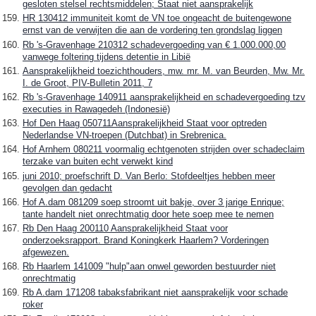
gesloten stelsel rechtsmiddelen; Staat niet aansprakelijk
HR 130412 immuniteit komt de VN toe ongeacht de buitengewone
ernst van de verwijten die aan de vordering ten grondslag liggen
Rb 's-Gravenhage 210312 schadevergoeding van € 1.000.000,00
vanwege foltering tijdens detentie in Libië
Aansprakelijkheid toezichthouders, mw. mr. M. van Beurden, Mw. Mr.
I. de Groot, PIV-Bulletin 2011, 7
Rb 's-Gravenhage 140911 aansprakelijkheid en schadevergoeding tzv
executies in Rawagedeh (Indonesië)
Hof Den Haag 050711Aansprakelijkheid Staat voor optreden
Nederlandse VN-troepen (Dutchbat) in Srebrenica.
Hof Arnhem 080211 voormalig echtgenoten strijden over schadeclaim
terzake van buiten echt verwekt kind
juni 2010; proefschrift D. Van Berlo: Stofdeeltjes hebben meer
gevolgen dan gedacht
Hof A.dam 081209 soep stroomt uit bakje, over 3 jarige Enrique;
tante handelt niet onrechtmatig door hete soep mee te nemen
Rb Den Haag 200110 Aansprakelijkheid Staat voor
onderzoeksrapport. Brand Koningkerk Haarlem? Vorderingen
afgewezen.
Rb Haarlem 141009 "hulp"aan onwel geworden bestuurder niet
onrechtmatig
Rb A.dam 171208 tabaksfabrikant niet aansprakelijk voor schade
roker