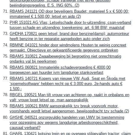
deskundigenoordeel; schade vanwege met wn-er gesloten
beëindigingsregeling. E.S. ING 60%. (2)
RBAMS 241121 OD door beveiligers Baudet; materieel 5 x € 500,00;
immaterieel € 1.500,00; letsel en aidp (2)
PHR 151021 AG Vlas; Letselschade door tv-uitzending; csqn-verband
tussen schade en uitzending; toerekening; art. 6:98 BW; maatstaf
GHDHA 170821 geen letsel; brand door benzine(damp); automonteur
heeft benzine in ter reparatie aangeboden auto onder zich
RBMNE 041021 hinder door windmolens Houten te weinig concreet
gemaakt. Objectieve en gekwantificeerde gegevens ontbreken
RBAMS 310821 Zwaaibeweging bij begroeting niet onrechtmatig
ondanks val bij neerkomen
RBAMS 060821 Immateriële schadevergoeding € 4000,00
toegewezen aan huurder ivm langdurige stankoverlast
RBAMS 140721 Kopers van nieuwe VW, Audi, Seat en Škoda met
‘sjoemelsoftware’ hebben recht op € 3.000 euro, 2e-hands auto €
1.500,-
RBGEL 190521 Man tilt vrouw van achteren op, raakt in onbalans en
valt; vrouw loopt letsel op, man aansprakelijk
RBAMS 160621 BMW aansprakelijk tzv breuk voorvork motor,
voorshands wordt letsel aangenomen, bewijsopdracht tzv schade (2)
GHSHE 040521 onzorgvuldig handelen van UWV bij toestemming
voor opzegging aov wegens langdurige arbeidsongeschiktheid;
causaal verband?
GHARL 130421 botsing trein en op overweg stilgevallen tractor; claim