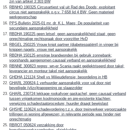
zin van artikel 3:303 BW
RBNHO 190325 Circusartiest val uit Rad des Doods; exploitant
circus niet aansprakelijk o.g.v. 7:658 lid 4 BW; Geen materieel
werkgeverschap
PPS-Bulletin 2025-01 mr. dr. K.L. Maes; De populariteit van
secundaire aansprakelijkheid
RBDHA 190225 geen letsel; geen aansprakelijkheid staat; geen
onrechtmatige rechtspraak door voorzitter HvD
RBGEL 250225 Vrouw knipt partner (diabetespatiënt) in vinger bij
knippen nagels; vrouw niet aansprakelijk
RBDHA 150125 ernstige brandwonden bij gebruik zonnebank;
voorshands aangenomen causaal verband en aansprakelijkheid
RBNNE 300823 regres; wn-er Scania raakt geëlektriseerd door takel;
leverancier en monteur takel niet aansprakelijk
GHDHA 121124 Shell vs Milieudefensie; beoordeling in HB
GHARL 200824-1 verhuurder aansprakelijk voor val door niet
beveiligde (vlizo)trapopening op slaapzolder
GHARL 230724 lekkage rookafvoer gaskachel; geen causaal verband
tussen vrijgekomen koolmonoxide en pre-existente klachten;
verwijzing schadestaatprocedure; huurder draagt bewijslast
GHSHE 110624 schadevordering t.z.v. door treinverkeer veroorzaakte
trillingen in woning afgewezen; in relevante periode was hinder niet
onrechtmatig
RBROT 050624 verzakking door
bemalingswerkzaamheden; afzinkkelder-