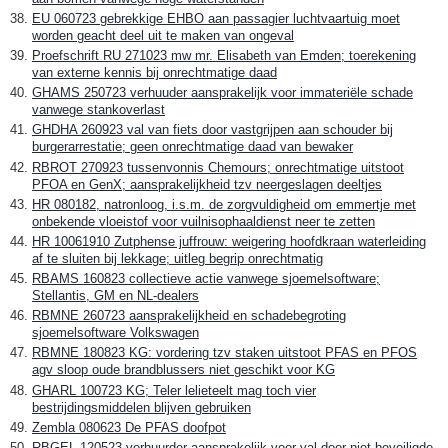
EU 060723 gebrekkige EHBO aan passagier luchtvaartuig moet
worden geacht deel uit te maken van ongeval
Proefschrift RU 271023 mw mr. Elisabeth van Emden; toerekening
van externe kennis bij onrechtmatige daad
GHAMS 250723 verhuuder aansprakelijk voor immateriële schade
vanwege stankoverlast
GHDHA 260923 val van fiets door vastgrijpen aan schouder bij
burgerarrestatie; geen onrechtmatige daad van bewaker
RBROT 270923 tussenvonnis Chemours; onrechtmatige uitstoot
PFOA en GenX; aansprakelijkheid tzv neergeslagen deeltjes
HR 080182, natronloog, i.s.m. de zorgvuldigheid om emmertje met
onbekende vloeistof voor vuilnisophaaldienst neer te zetten
HR 10061910 Zutphense juffrouw: weigering hoofdkraan waterleiding
af te sluiten bij lekkage; uitleg begrip onrechtmatig
RBAMS 160823 collectieve actie vanwege sjoemelsoftware;
Stellantis, GM en NL-dealers
RBMNE 260723 aansprakelijkheid en schadebegroting
sjoemelsoftware Volkswagen
RBMNE 180823 KG: vordering tzv staken uitstoot PFAS en PFOS
agv sloop oude brandblussers niet geschikt voor KG
GHARL 100723 KG; Teler lelieteelt mag toch vier
bestrijdingsmiddelen blijven gebruiken
Zembla 080623 De PFAS doofpot
RBGEL 120523 verhuurder aansprakelijk voor val door niet beveiligde