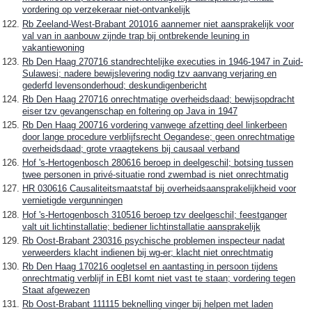
vordering op verzekeraar niet-ontvankelijk
Rb Zeeland-West-Brabant 201016 aannemer niet aansprakelijk voor
val van in aanbouw zijnde trap bij ontbrekende leuning in
vakantiewoning
Rb Den Haag 270716 standrechtelijke executies in 1946-1947 in Zuid-
Sulawesi; nadere bewijslevering nodig tzv aanvang verjaring en
gederfd levensonderhoud; deskundigenbericht
Rb Den Haag 270716 onrechtmatige overheidsdaad; bewijsopdracht
eiser tzv gevangenschap en foltering op Java in 1947
Rb Den Haag 200716 vordering vanwege afzetting deel linkerbeen
door lange procedure verblijfsrecht Oegandese; geen onrechtmatige
overheidsdaad; grote vraagtekens bij causaal verband
Hof 's-Hertogenbosch 280616 beroep in deelgeschil; botsing tussen
twee personen in privé-situatie rond zwembad is niet onrechtmatig
HR 030616 Causaliteitsmaatstaf bij overheidsaansprakelijkheid voor
vernietigde vergunningen
Hof 's-Hertogenbosch 310516 beroep tzv deelgeschil; feestganger
valt uit lichtinstallatie; bediener lichtinstallatie aansprakelijk
Rb Oost-Brabant 230316 psychische problemen inspecteur nadat
verweerders klacht indienen bij wg-er; klacht niet onrechtmatig
Rb Den Haag 170216 oogletsel en aantasting in persoon tijdens
onrechtmatig verblijf in EBI komt niet vast te staan; vordering tegen
Staat afgewezen
Rb Oost-Brabant 111115 beknelling vinger bij helpen met laden