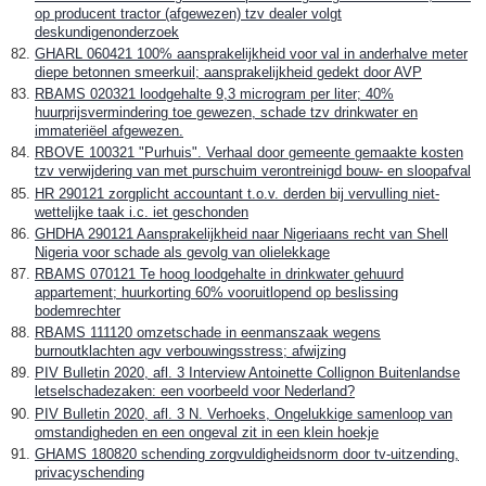
op producent tractor (afgewezen) tzv dealer volgt
deskundigenonderzoek
GHARL 060421 100% aansprakelijkheid voor val in anderhalve meter
diepe betonnen smeerkuil; aansprakelijkheid gedekt door AVP
RBAMS 020321 loodgehalte 9,3 microgram per liter; 40%
huurprijsvermindering toe gewezen, schade tzv drinkwater en
immateriëel afgewezen.
RBOVE 100321 "Purhuis". Verhaal door gemeente gemaakte kosten
tzv verwijdering van met purschuim verontreinigd bouw- en sloopafval
HR 290121 zorgplicht accountant t.o.v. derden bij vervulling niet-
wettelijke taak i.c. iet geschonden
GHDHA 290121 Aansprakelijkheid naar Nigeriaans recht van Shell
Nigeria voor schade als gevolg van olielekkage
RBAMS 070121 Te hoog loodgehalte in drinkwater gehuurd
appartement; huurkorting 60% vooruitlopend op beslissing
bodemrechter
RBAMS 111120 omzetschade in eenmanszaak wegens
burnoutklachten agv verbouwingsstress; afwijzing
PIV Bulletin 2020, afl. 3 Interview Antoinette Collignon Buitenlandse
letselschadezaken: een voorbeeld voor Nederland?
PIV Bulletin 2020, afl. 3 N. Verhoeks, Ongelukkige samenloop van
omstandigheden en een ongeval zit in een klein hoekje
GHAMS 180820 schending zorgvuldigheidsnorm door tv-uitzending,
privacyschending