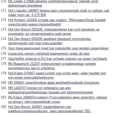
Rb Zwolle 170908 almeers verdrinkingsongeval; falende inzet
duikersteam brandweer
Hof L'warden 190907 belang geen verontreinigde melk in verkeer valt
onder norm art. 6-175 BW
Hof Arnhem 110308 schade aan viaduct; (Rijkswater)Staat handelt
onrechtmatig jegens transportbedrijf
Hof Den Bosch 050208: onderaannemer kan zich beroepen op
exoneratie- en verjaringsbeding opdr.nemer
Hof Den Bosch 050208 appellant doorboort trommelvlies
geïntimeerde met haar-mascararoller
Voor horecapersoneel moet het rookgordijn snel worden opgetrokken
Inspecties nemen veiligheid baanwerkers onder de loep
Slachtoffer ongeval in EU kan schade claimen via 'eigen' rechtbank
Rb Maastricht 211107 professioneel schaderegelaar spreekt
tussenpersoon aan in vrijwaring
Hof A'dam 070607 paard schrikt van schot jager; jager handelt niet
ism enige zorgvuldigheidsnorm
HR 280907 onrechtmatige daad apotheekhoudende huisartsen
HR 1430707 kosten tot verlegging van een
aardgastransportleidingagv bouwen ism bestemmingsplan
Rb A'dam 200607(systeem) Postcodeloterij geen onrechtm. inbreuk
op privacy niet-meespelende vrouw
Hof Den Bosch 150507 huidproblemen van
nagelverzorgingsproducten, geen aansprakelijkheid TBC