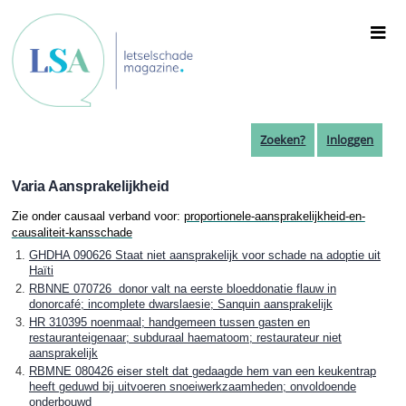
Overslaan
en
naar
de
inhoud
gaan
Zoeken?
Inloggen
Varia Aansprakelijkheid
Zie onder causaal verband voor:
proportionele-aansprakelijkheid-en-
causaliteit-kansschade
GHDHA 090626 Staat niet aansprakelijk voor schade na adoptie uit
Haïti
RBNNE 070726 donor valt na eerste bloeddonatie flauw in
donorcafé; incomplete dwarslaesie; Sanquin aansprakelijk
HR 310395 noenmaal; handgemeen tussen gasten en
restauranteigenaar; subduraal haematoom; restaurateur niet
aansprakelijk
RBMNE 080426 eiser stelt dat gedaagde hem van een keukentrap
heeft geduwd bij uitvoeren snoeiwerkzaamheden; onvoldoende
onderbouwd