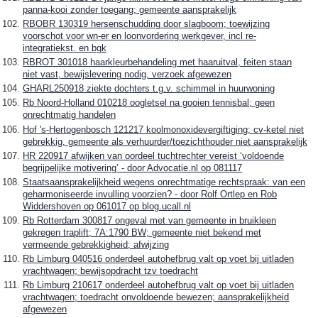
panna-kooi zonder toegang; gemeente aansprakelijk
RBOBR 130319 hersenschudding door slagboom; toewijzing
voorschot voor wn-er en loonvordering werkgever, incl re-
integratiekst. en bgk
RBROT 301018 haarkleurbehandeling met haaruitval, feiten staan
niet vast, bewijslevering nodig, verzoek afgewezen
GHARL250918 ziekte dochters t.g.v. schimmel in huurwoning
Rb Noord-Holland 010218 oogletsel na gooien tennisbal; geen
onrechtmatig handelen
Hof 's-Hertogenbosch 121217 koolmonoxidevergiftiging; cv-ketel niet
gebrekkig, gemeente als verhuurder/toezichthouder niet aansprakelijk
HR 220917 afwijken van oordeel tuchtrechter vereist ‘voldoende
begrijpelijke motivering’ - door Advocatie.nl op 081117
Staatsaansprakelijkheid wegens onrechtmatige rechtspraak: van een
geharmoniseerde invulling voorzien? - door Rolf Ortlep en Rob
Widdershoven op 061017 op blog.ucall.nl
Rb Rotterdam 300817 ongeval met van gemeente in bruikleen
gekregen traplift; 7A:1790 BW; gemeente niet bekend met
vermeende gebrekkigheid; afwijzing
Rb Limburg 040516 onderdeel autohefbrug valt op voet bij uitladen
vrachtwagen; bewijsopdracht tzv toedracht
Rb Limburg 210617 onderdeel autohefbrug valt op voet bij uitladen
vrachtwagen; toedracht onvoldoende bewezen; aansprakelijkheid
afgewezen