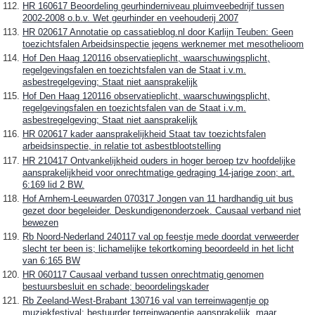
HR 160617 Beoordeling geurhinderniveau pluimveebedrijf tussen
2002-2008 o.b.v. Wet geurhinder en veehouderij 2007
HR 020617 Annotatie op cassatieblog.nl door Karlijn Teuben: Geen
toezichtsfalen Arbeidsinspectie jegens werknemer met mesothelioom
Hof Den Haag 120116 observatieplicht, waarschuwingsplicht,
regelgevingsfalen en toezichtsfalen van de Staat i.v.m.
asbestregelgeving; Staat niet aansprakelijk
Hof Den Haag 120116 observatieplicht, waarschuwingsplicht,
regelgevingsfalen en toezichtsfalen van de Staat i.v.m.
asbestregelgeving; Staat niet aansprakelijk
HR 020617 kader aansprakelijkheid Staat tav toezichtsfalen
arbeidsinspectie, in relatie tot asbestblootstelling
HR 210417 Ontvankelijkheid ouders in hoger beroep tzv hoofdelijke
aansprakelijkheid voor onrechtmatige gedraging 14-jarige zoon; art.
6:169 lid 2 BW.
Hof Arnhem-Leeuwarden 070317 Jongen van 11 hardhandig uit bus
gezet door begeleider. Deskundigenonderzoek. Causaal verband niet
bewezen
Rb Noord-Nederland 240117 val op feestje mede doordat verweerder
slecht ter been is; lichamelijke tekortkoming beoordeeld in het licht
van 6:165 BW
HR 060117 Causaal verband tussen onrechtmatig genomen
bestuursbesluit en schade; beoordelingskader
Rb Zeeland-West-Brabant 130716 val van terreinwagentje op
muziekfestival; bestuurder terreinwagentje aansprakelijk, maar