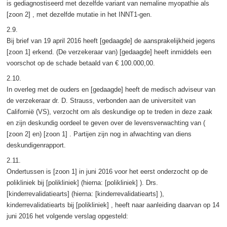
is gediagnostiseerd met dezelfde variant van nemaline myopathie als
[zoon 2] , met dezelfde mutatie in het INNT1-gen.
2.9.
Bij brief van 19 april 2016 heeft [gedaagde] de aansprakelijkheid jegens
[zoon 1] erkend. (De verzekeraar van) [gedaagde] heeft inmiddels een
voorschot op de schade betaald van € 100.000,00.
2.10.
In overleg met de ouders en [gedaagde] heeft de medisch adviseur van
de verzekeraar dr. D. Strauss, verbonden aan de universiteit van
Californië (VS), verzocht om als deskundige op te treden in deze zaak
en zijn deskundig oordeel te geven over de levensverwachting van (
[zoon 2] en) [zoon 1] . Partijen zijn nog in afwachting van diens
deskundigenrapport.
2.11.
Ondertussen is [zoon 1] in juni 2016 voor het eerst onderzocht op de
polikliniek bij [polikliniek] (hierna: [polikliniek] ). Drs.
[kinderrevalidatiearts] (hierna: [kinderrevalidatiearts] ),
kinderrevalidatiearts bij [polikliniek] , heeft naar aanleiding daarvan op 14
juni 2016 het volgende verslag opgesteld: