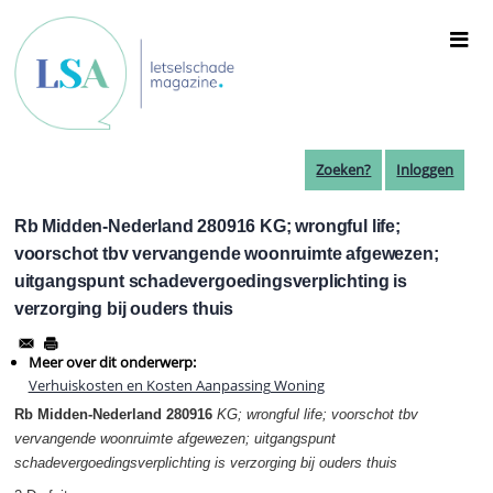
Overslaan
en
naar
de
inhoud
gaan
Zoeken?
Inloggen
Rb Midden-Nederland 280916 KG; wrongful life;
voorschot tbv vervangende woonruimte afgewezen;
uitgangspunt schadevergoedingsverplichting is
verzorging bij ouders thuis
Meer over dit onderwerp:
Verhuiskosten en Kosten Aanpassing Woning
Rb Midden-Nederland 280916
KG; wrongful life; voorschot tbv
vervangende woonruimte afgewezen; uitgangspunt
schadevergoedingsverplichting is verzorging bij ouders thuis