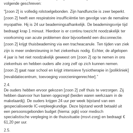
volgende geschreven:
“[zoon 2] is volledig rolstoelgebonden. Zijn handfunctie is zeer beperkt.
[zoon 2] heeft een respiratoire insufficiëntie ten gevolge van de nemaline
myopathie. Hij is 24 uur beademingsafhankelijk. De beademingsvrije tijd
bedraagt krap 1 minuut. Hierdoor is er continu toezicht noodzakelijk ter
voorkoming van acute problemen door bijvoorbeeld een disconnectie.
[zoon 2] krijgt thuisbeademing via een tracheacanule. Ten tijden van ziek
zijn is meer ondersteuning in het ziekenhuis nodig. Echter, de afgelopen
4 jaar is het niet noodzakelijk geweest om [zoon 2] op te nemen in ons
ziekenhuis en hebben ouders alle zorg zelf op zich kunnen nemen.
[zoon 2] gaat naar school en krijgt intensieve fysiotherapie in [polikliniek]
[revalidatiecentrum, toevoeging voorzieningenrechter].”
2.4.
De ouders hebben ervoor gekozen [zoon 2] zelf thuis te verzorgen. Zij
hebben daarvoor hun banen opgezegd (beiden waren werkzaam in de
makelaardij). De ouders krijgen 24 uur per week bijstand van een
gespecialiseerde IC-verpleegkundige. Deze bijstand wordt betaald uit
een persoonsgebonden budget (hierna: pgb) voor medisch
specialistische verpleging in de thuissituatie (msvt-zorg) en bedraagt €
61,20 per uur.
2.5.