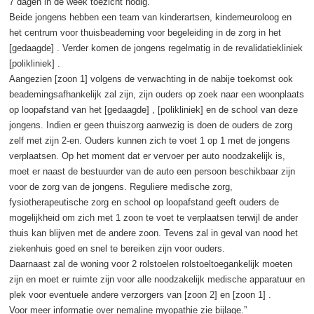
7 dagen in de week toezicht nodig.
Beide jongens hebben een team van kinderartsen, kinderneuroloog en
het centrum voor thuisbeademing voor begeleiding in de zorg in het
[gedaagde] . Verder komen de jongens regelmatig in de revalidatiekliniek
[polikliniek] .
Aangezien [zoon 1] volgens de verwachting in de nabije toekomst ook
beademingsafhankelijk zal zijn, zijn ouders op zoek naar een woonplaats
op loopafstand van het [gedaagde] , [polikliniek] en de school van deze
jongens. Indien er geen thuiszorg aanwezig is doen de ouders de zorg
zelf met zijn 2-en. Ouders kunnen zich te voet 1 op 1 met de jongens
verplaatsen. Op het moment dat er vervoer per auto noodzakelijk is,
moet er naast de bestuurder van de auto een persoon beschikbaar zijn
voor de zorg van de jongens. Reguliere medische zorg,
fysiotherapeutische zorg en school op loopafstand geeft ouders de
mogelijkheid om zich met 1 zoon te voet te verplaatsen terwijl de ander
thuis kan blijven met de andere zoon. Tevens zal in geval van nood het
ziekenhuis goed en snel te bereiken zijn voor ouders.
Daarnaast zal de woning voor 2 rolstoelen rolstoeltoegankelijk moeten
zijn en moet er ruimte zijn voor alle noodzakelijk medische apparatuur en
plek voor eventuele andere verzorgers van [zoon 2] en [zoon 1] .
Voor meer informatie over nemaline myopathie zie bijlage.”