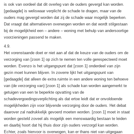
is ook van oordeel dat dit overleg van de ouders gevergd kan worden.
[gedaagde] is weliswaar verplicht de schade te dragen, maar van de
ouders mag gevergd worden dat zij de schade waar mogelijk beperken.
Dat vraagt dat alternatieven overwogen worden en dat wordt stilgestaan
bij de mogelijkheid een – andere – woning met behulp van andersoortige
voorzieningen passend te maken.
4.9.
Het vorenstaande doet er niet aan af dat de keuze van de ouders om de
verzorging van [zoon 1] op zich te nemen ten volle gerespecteerd moet
worden. Evenzo is het uitgangspunt dat [zoon 1] onderdeel van zijn
gezin moet kunnen blijven. In zoverre lijkt het uitgangspunt van
[gedaagde] dat alleen de extra ruimte in een andere woning ten behoeve
van (de verzorging van) [zoon 1] als schade kan worden aangemerkt te
getuigen van een te beperkte opvatting van de
schadevergoedingsverplichting als dat ertoe leidt dat er onvoldoende
mogelijkheden zijn voor blijvende verzorging door de ouders. Het debat
daarover zal nadrukkelijk gevoerd moeten worden. [zoon 1] moet in staat
worden gesteld zoveel als mogelijk een menswaardig bestaan te leiden
en daarbij hoort dat hij thuis door zijn ouders verzorgd kan worden.
Echter, zoals hiervoor is overwogen, kan er thans niet van uitgegaan