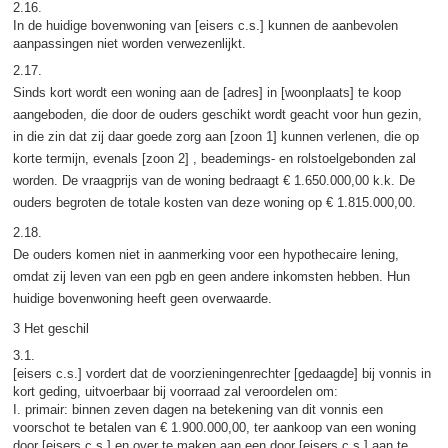
2.16.
In de huidige bovenwoning van [eisers c.s.] kunnen de aanbevolen
aanpassingen niet worden verwezenlijkt.
2.17.
Sinds kort wordt een woning aan de [adres] in [woonplaats] te koop
aangeboden, die door de ouders geschikt wordt geacht voor hun gezin,
in die zin dat zij daar goede zorg aan [zoon 1] kunnen verlenen, die op
korte termijn, evenals [zoon 2] , beademings- en rolstoelgebonden zal
worden. De vraagprijs van de woning bedraagt € 1.650.000,00 k.k. De
ouders begroten de totale kosten van deze woning op € 1.815.000,00.
2.18.
De ouders komen niet in aanmerking voor een hypothecaire lening,
omdat zij leven van een pgb en geen andere inkomsten hebben. Hun
huidige bovenwoning heeft geen overwaarde.
3 Het geschil
3.1.
[eisers c.s.] vordert dat de voorzieningenrechter [gedaagde] bij vonnis in
kort geding, uitvoerbaar bij voorraad zal veroordelen om:
I. primair: binnen zeven dagen na betekening van dit vonnis een
voorschot te betalen van € 1.900.000,00, ter aankoop van een woning
door [eisers c.s.] en over te maken aan een door [eisers c.s.] aan te