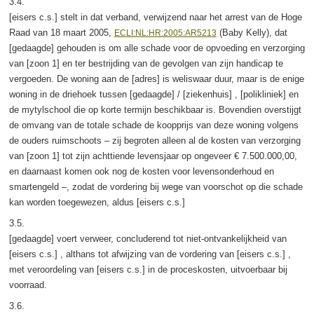
3.4.
[eisers c.s.] stelt in dat verband, verwijzend naar het arrest van de Hoge
Raad van 18 maart 2005,
(Baby Kelly), dat
ECLI:NL:HR:2005:AR5213
[gedaagde] gehouden is om alle schade voor de opvoeding en verzorging
van [zoon 1] en ter bestrijding van de gevolgen van zijn handicap te
vergoeden. De woning aan de [adres] is weliswaar duur, maar is de enige
woning in de driehoek tussen [gedaagde] / [ziekenhuis] , [polikliniek] en
de mytylschool die op korte termijn beschikbaar is. Bovendien overstijgt
de omvang van de totale schade de koopprijs van deze woning volgens
de ouders ruimschoots – zij begroten alleen al de kosten van verzorging
van [zoon 1] tot zijn achttiende levensjaar op ongeveer € 7.500.000,00,
en daarnaast komen ook nog de kosten voor levensonderhoud en
smartengeld –, zodat de vordering bij wege van voorschot op die schade
kan worden toegewezen, aldus [eisers c.s.]
3.5.
[gedaagde] voert verweer, concluderend tot niet-ontvankelijkheid van
[eisers c.s.] , althans tot afwijzing van de vordering van [eisers c.s.] ,
met veroordeling van [eisers c.s.] in de proceskosten, uitvoerbaar bij
voorraad.
3.6.