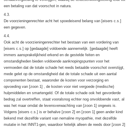
een betaling van dat voorschot in natura.
4.3.
De voorzieningenrechter acht het spoedeisend belang van [eisers c.s.]
een gegeven.
4.4.
Ook acht de voorzieningenrechter het bestaan van een vordering van
[eisers c.s.] op [gedaagde] voldoende aannemelijk. [gedaagde] heeft
immers aansprakelijkheid erkend en de gestelde feiten en
omstandigheden bieden voldoende aanknopingspunten voor het
vermoeden dat de totale schade het reeds betaalde voorschot overstijgt,
mede gelet op de omstandigheid dat de totale schade uit een aantal
componenten bestaat, waaronder de kosten voor verzorging en
opvoeding van [zoon 1] , de kosten voor niet vergoede (medische)
hulpmiddelen en smartengeld. Of de totale schade ook het gevorderde
bedrag zal overtreffen, staat vooralsnog echter nog onvoldoende vast, al
was het maar omdat de levensverwachting van [zoon 1] ongewis is.
Volgens [eisers c.s.] is er behalve [zoon 2] en [zoon 1] geen ander kind
bekend met dezelfde variant van nemaline myopathie, met dezelfde
mutatie in het INNT1-gen, waardoor feitelijk alleen de reeds door [zoon 2]