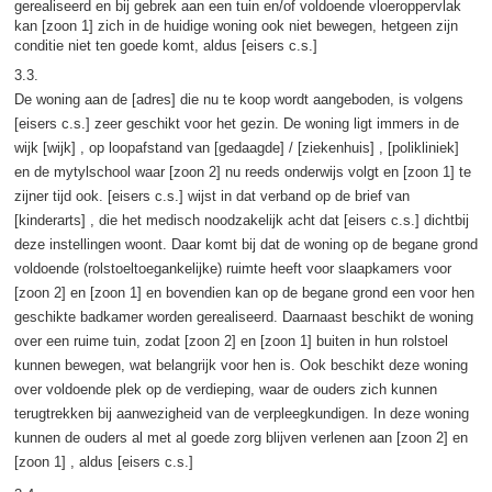
gerealiseerd en bij gebrek aan een tuin en/of voldoende vloeroppervlak
kan [zoon 1] zich in de huidige woning ook niet bewegen, hetgeen zijn
conditie niet ten goede komt, aldus [eisers c.s.]
3.3.
De woning aan de [adres] die nu te koop wordt aangeboden, is volgens
[eisers c.s.] zeer geschikt voor het gezin. De woning ligt immers in de
wijk [wijk] , op loopafstand van [gedaagde] / [ziekenhuis] , [polikliniek]
en de mytylschool waar [zoon 2] nu reeds onderwijs volgt en [zoon 1] te
zijner tijd ook. [eisers c.s.] wijst in dat verband op de brief van
[kinderarts] , die het medisch noodzakelijk acht dat [eisers c.s.] dichtbij
deze instellingen woont. Daar komt bij dat de woning op de begane grond
voldoende (rolstoeltoegankelijke) ruimte heeft voor slaapkamers voor
[zoon 2] en [zoon 1] en bovendien kan op de begane grond een voor hen
geschikte badkamer worden gerealiseerd. Daarnaast beschikt de woning
over een ruime tuin, zodat [zoon 2] en [zoon 1] buiten in hun rolstoel
kunnen bewegen, wat belangrijk voor hen is. Ook beschikt deze woning
over voldoende plek op de verdieping, waar de ouders zich kunnen
terugtrekken bij aanwezigheid van de verpleegkundigen. In deze woning
kunnen de ouders al met al goede zorg blijven verlenen aan [zoon 2] en
[zoon 1] , aldus [eisers c.s.]