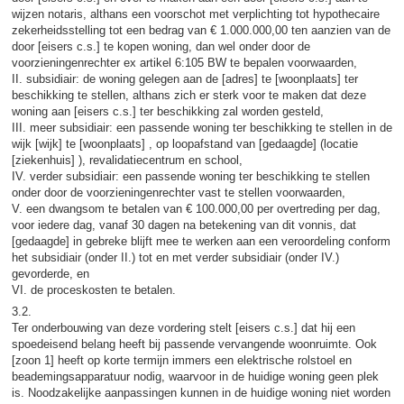
wijzen notaris, althans een voorschot met verplichting tot hypothecaire
zekerheidsstelling tot een bedrag van € 1.000.000,00 ten aanzien van de
door [eisers c.s.] te kopen woning, dan wel onder door de
voorzieningenrechter ex artikel 6:105 BW te bepalen voorwaarden,
II. subsidiair: de woning gelegen aan de [adres] te [woonplaats] ter
beschikking te stellen, althans zich er sterk voor te maken dat deze
woning aan [eisers c.s.] ter beschikking zal worden gesteld,
III. meer subsidiair: een passende woning ter beschikking te stellen in de
wijk [wijk] te [woonplaats] , op loopafstand van [gedaagde] (locatie
[ziekenhuis] ), revalidatiecentrum en school,
IV. verder subsidiair: een passende woning ter beschikking te stellen
onder door de voorzieningenrechter vast te stellen voorwaarden,
V. een dwangsom te betalen van € 100.000,00 per overtreding per dag,
voor iedere dag, vanaf 30 dagen na betekening van dit vonnis, dat
[gedaagde] in gebreke blijft mee te werken aan een veroordeling conform
het subsidiair (onder II.) tot en met verder subsidiair (onder IV.)
gevorderde, en
VI. de proceskosten te betalen.
3.2.
Ter onderbouwing van deze vordering stelt [eisers c.s.] dat hij een
spoedeisend belang heeft bij passende vervangende woonruimte. Ook
[zoon 1] heeft op korte termijn immers een elektrische rolstoel en
beademingsapparatuur nodig, waarvoor in de huidige woning geen plek
is. Noodzakelijke aanpassingen kunnen in de huidige woning niet worden