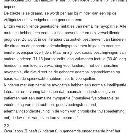
ontwikkelen zich dan langzamer dan bij de vroege vorm en blijven soms
beperkt.
De ziekte is zeldzaam, ze wordt per jaar bij minder dan één op de
vijftigduizend levendgeborenen geconstateerd.
Er zijn verschillende genetische mutaties van nemaline myopathie. Alle
mutaties hebben een verschillende presentatie en ook verschillende
prognose. Zo wordt in de literatuur casuïstiek beschreven van kinderen
die direct na de geboorte ademhalingsproblemen krijgen en voor het
eerste levensjaar overlijden. Maar er zijn ook casus beschrijvingen van
oudere kinderen (11-16 jaar tot zelfs jong volwassen leeftijd (30-40 jaar)
hierdoor is een levensverwachting voor kinderen met een nemaline
myopathie, die niet direct na de geboorte ademhalingsproblemen op
basis van de spierzwakte hebben, niet te voorspellen.
Kinderen met een nemaline myopathie hebben een normale intelligentie.
Literatuur en ervaring laten zien dat maximale ondersteuning van
patiënten met een nemaline myopathie (intensieve fysiotherapie ter
voorkoming van contracturen, goed voedingstoestand,
ademhalingsondersteuning in de vorm van chronische thuisbeademing
ect) de kwaliteit van leven kan verbeteren.”
2.3.
Over [zoon 2] heeft [kinderarts] in genoemde ongedateerde brief het