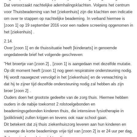
Dat veroorzaakt nachtelijke ademhalingsklachten. Volgens het centrum
voor Thuisbeademing van het [ziekenhuis] zijn die klachten een indicatie
om over te stappen op nachtelijke beademing. In verband hiermee is
[zoon 1] op 19 september 2016 voor een nadere screening opgenomen in
het [ziekenhuis] .
2.14.
Over [zoon 1] en de thuissituatie heeft [kinderarts] in genoemde
ongedateerde brief het volgende geschreven:
“Het broertje van [zoon 2] , [zoon 1] is aangedaan met dezelfde mutatie.
Op dit moment heeft [zoon 1] nog geen respiratoire ondersteuning nodig.
Hij wordt nauwgezet vervolgd in het [ziekenhuis] en de verwachting is
dat hij te zijner tijd dezelfde ondersteuning nodig zal hebben als zijn
broer [zoon 2] .
Ouders doen het grootste gedeelte van de zorg thuis. Hiermee hebben
ouders in de nabije toekomst 2 rolstoelgebonden en
beademingsgebonden kinderen thuis, die intensieve fysiotherapie in
[polikliniek] zullen krijgen en tevens ook naar school gaan.
Dit betekent dat zij thuis ziekenhuiszorg leveren aan hun kinderen en
vanwege de korte beademings vrije tijd van [zoon 2] is er 24 uur per dag,