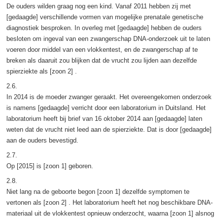
De ouders wilden graag nog een kind. Vanaf 2011 hebben zij met
[gedaagde] verschillende vormen van mogelijke prenatale genetische
diagnostiek besproken. In overleg met [gedaagde] hebben de ouders
besloten om ingeval van een zwangerschap DNA-onderzoek uit te laten
voeren door middel van een vlokkentest, en de zwangerschap af te
breken als daaruit zou blijken dat de vrucht zou lijden aan dezelfde
spierziekte als [zoon 2] .
2.6.
In 2014 is de moeder zwanger geraakt. Het overeengekomen onderzoek
is namens [gedaagde] verricht door een laboratorium in Duitsland. Het
laboratorium heeft bij brief van 16 oktober 2014 aan [gedaagde] laten
weten dat de vrucht niet leed aan de spierziekte. Dat is door [gedaagde]
aan de ouders bevestigd.
2.7.
Op [2015] is [zoon 1] geboren.
2.8.
Niet lang na de geboorte begon [zoon 1] dezelfde symptomen te
vertonen als [zoon 2] . Het laboratorium heeft het nog beschikbare DNA-
materiaal uit de vlokkentest opnieuw onderzocht, waarna [zoon 1] alsnog