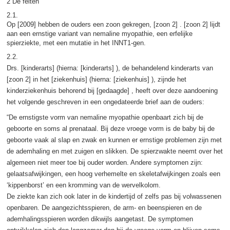
2 De feiten
2.1.
Op [2009] hebben de ouders een zoon gekregen, [zoon 2] . [zoon 2] lijdt
aan een ernstige variant van nemaline myopathie, een erfelijke
spierziekte, met een mutatie in het INNT1-gen.
2.2.
Drs. [kinderarts] (hierna: [kinderarts] ), de behandelend kinderarts van
[zoon 2] in het [ziekenhuis] (hierna: [ziekenhuis] ), zijnde het
kinderziekenhuis behorend bij [gedaagde] , heeft over deze aandoening
het volgende geschreven in een ongedateerde brief aan de ouders:
“De ernstigste vorm van nemaline myopathie openbaart zich bij de
geboorte en soms al prenataal. Bij deze vroege vorm is de baby bij de
geboorte vaak al slap en zwak en kunnen er ernstige problemen zijn met
de ademhaling en met zuigen en slikken. De spierzwakte neemt over het
algemeen niet meer toe bij ouder worden. Andere symptomen zijn:
gelaatsafwijkingen, een hoog verhemelte en skeletafwijkingen zoals een
‘kippenborst’ en een kromming van de wervelkolom.
De ziekte kan zich ook later in de kindertijd of zelfs pas bij volwassenen
openbaren. De aangezichtsspieren, de arm- en beenspieren en de
ademhalingsspieren worden dikwijls aangetast. De symptomen