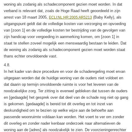
woning als zodanig als schadecomponent gezien moet worden. In dat
verband is relevant dat, zoals de Hoge Raad heeft geoordeeld in zijn
arrest van 18 maart 2005,
(Baby Kelly), als
ECLI:NL:HR:2005:AR5213
uitgangspunt geldt dat de volledige kosten van verzorging en opvoeding
van [zoon 1] en de volledige kosten ter bestrijding van de gevolgen van
zijn handicap voor vergoeding in aanmerking komen, om [zoon 1] in
staat te stellen zoveel mogelijk een menswaardig bestaan te leiden. Dat
de woning als zodanig als schadecomponent gezien moet worden staat
thans echter onvoldoende vast.
4.8.
In het kader van deze procedure en voor de schaderegeling moet ervan
uitgegaan worden dat de huidige woning van de ouders niet voldoet en
dat daarin op termijn onvoldoende ruimte is voor het leveren van de
noodzakelijke zorg. Ter zitting is evenwel gebleken dat tussen de ouders
en [gedaagde] het gesprek over dat deel van de schade nog niet op gang
is gekomen. [gedaagde] is bereid tot dit overleg en tot inzet van
deskundigheid om te bezien op welke wijze aan de behoefte aan
passende woonruimte voldaan kan worden. Het voert te ver om zonder
dit overleg en zonder nader kenbaar onderzoek naar alternatieven de
woning aan de [adres] als noodzakelijk te zien. De voorzieningenrechter