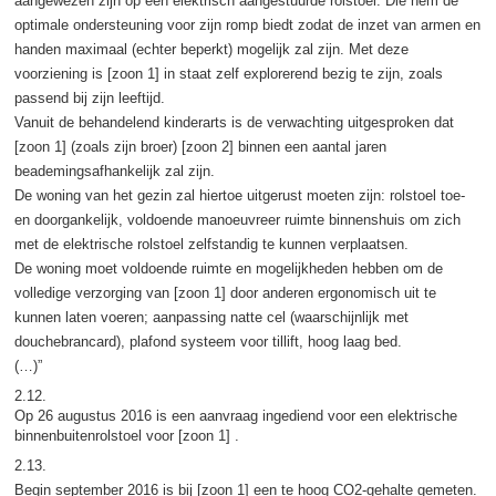
aangewezen zijn op een elektrisch aangestuurde rolstoel. Die hem de
optimale ondersteuning voor zijn romp biedt zodat de inzet van armen en
handen maximaal (echter beperkt) mogelijk zal zijn. Met deze
voorziening is [zoon 1] in staat zelf explorerend bezig te zijn, zoals
passend bij zijn leeftijd.
Vanuit de behandelend kinderarts is de verwachting uitgesproken dat
[zoon 1] (zoals zijn broer) [zoon 2] binnen een aantal jaren
beademingsafhankelijk zal zijn.
De woning van het gezin zal hiertoe uitgerust moeten zijn: rolstoel toe-
en doorgankelijk, voldoende manoeuvreer ruimte binnenshuis om zich
met de elektrische rolstoel zelfstandig te kunnen verplaatsen.
De woning moet voldoende ruimte en mogelijkheden hebben om de
volledige verzorging van [zoon 1] door anderen ergonomisch uit te
kunnen laten voeren; aanpassing natte cel (waarschijnlijk met
douchebrancard), plafond systeem voor tillift, hoog laag bed.
(…)”
2.12.
Op 26 augustus 2016 is een aanvraag ingediend voor een elektrische
binnenbuitenrolstoel voor [zoon 1] .
2.13.
Begin september 2016 is bij [zoon 1] een te hoog CO2-gehalte gemeten.