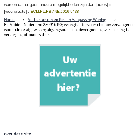
worden dat er geen andere mogelijkheden zijn dan [adres] in
[woonplaats] .
ECLI:NL:RBMNE:2016:5438
Home
⟶
Verhuiskosten en Kosten Aanpassing Woning
⟶
Rb Midden-Nederland 280916 KG; wrongful life; voorschot tbv vervangende
woonruimte afgewezen; uitgangspunt schadevergoedingsverplichting is
verzorging bij ouders thuis
over deze site