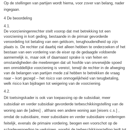
Op de stellingen van partijen wordt hierna, voor zover van belang, nader
ingegaan.
4 De beoordeling
4.1.
De voorzieningenrechter stelt voorop dat met betrekking tot een
voorziening in kort geding, bestaande in de primair gevorderde
veroordeling tot betaling van een geldsom, terughoudendheid op zijn
plaats is. De rechter zal daarbij niet alleen hebben te onderzoeken of het
bestaan van een vordering van de eiser op de gedaagde voldoende
aannemelijk is, maar ook of daarnaast sprake is van feiten en
omstandigheden die meebrengen dat uit hoofde van onverwijlde spoed
een onmiddellijke voorziening is vereist, terwijl de rechter in de afweging
van de belangen van partijen mede zal hebben te betrekken de vraag
naar – kort gezegd – het risico van onmogelijkheid van terugbetaling,
welk risico kan bijdragen tot weigering van de voorziening.
4.2.
Dit toetsingskader is ook van toepassing op de subsidiair, meer
subsidiair en verder subsidiair gevorderde terbeschikkingstelling van de
woning aan de [adres] , althans een andere woning aan [eisers c.s.] ,
omdat de subsidiaire, meer subsidiaire en verder subsidiaire vorderingen
feitelijk, evenals de primaire vordering, beogen een voorschot op de
schadevergoeding te verkrijgen, waarbij de terbeschikkingstelling leidt tot