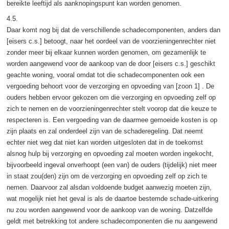
bereikte leeftijd als aanknopingspunt kan worden genomen.
4.5.
Daar komt nog bij dat de verschillende schadecomponenten, anders dan
[eisers c.s.] betoogt, naar het oordeel van de voorzieningenrechter niet
zonder meer bij elkaar kunnen worden genomen, om gezamenlijk te
worden aangewend voor de aankoop van de door [eisers c.s.] geschikt
geachte woning, vooral omdat tot die schadecomponenten ook een
vergoeding behoort voor de verzorging en opvoeding van [zoon 1] . De
ouders hebben ervoor gekozen om die verzorging en opvoeding zelf op
zich te nemen en de voorzieningenrechter stelt voorop dat die keuze te
respecteren is. Een vergoeding van de daarmee gemoeide kosten is op
zijn plaats en zal onderdeel zijn van de schaderegeling. Dat neemt
echter niet weg dat niet kan worden uitgesloten dat in de toekomst
alsnog hulp bij verzorging en opvoeding zal moeten worden ingekocht,
bijvoorbeeld ingeval onverhoopt (een van) de ouders (tijdelijk) niet meer
in staat zou(den) zijn om de verzorging en opvoeding zelf op zich te
nemen. Daarvoor zal alsdan voldoende budget aanwezig moeten zijn,
wat mogelijk niet het geval is als de daartoe bestemde schade-uitkering
nu zou worden aangewend voor de aankoop van de woning. Datzelfde
geldt met betrekking tot andere schadecomponenten die nu aangewend