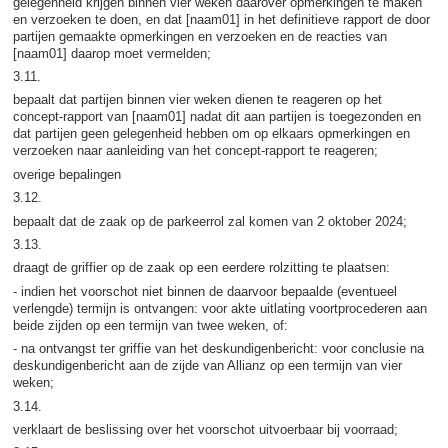
gelegenheid krijgen binnen vier weken daarover opmerkingen te maken
en verzoeken te doen, en dat [naam01] in het definitieve rapport de door
partijen gemaakte opmerkingen en verzoeken en de reacties van
[naam01] daarop moet vermelden;
3.11.
bepaalt dat partijen binnen vier weken dienen te reageren op het
concept-rapport van [naam01] nadat dit aan partijen is toegezonden en
dat partijen geen gelegenheid hebben om op elkaars opmerkingen en
verzoeken naar aanleiding van het concept-rapport te reageren;
overige bepalingen
3.12.
bepaalt dat de zaak op de parkeerrol zal komen van 2 oktober 2024;
3.13.
draagt de griffier op de zaak op een eerdere rolzitting te plaatsen:
- indien het voorschot niet binnen de daarvoor bepaalde (eventueel
verlengde) termijn is ontvangen: voor akte uitlating voortprocederen aan
beide zijden op een termijn van twee weken, of:
- na ontvangst ter griffie van het deskundigenbericht: voor conclusie na
deskundigenbericht aan de zijde van Allianz op een termijn van vier
weken;
3.14.
verklaart de beslissing over het voorschot uitvoerbaar bij voorraad;