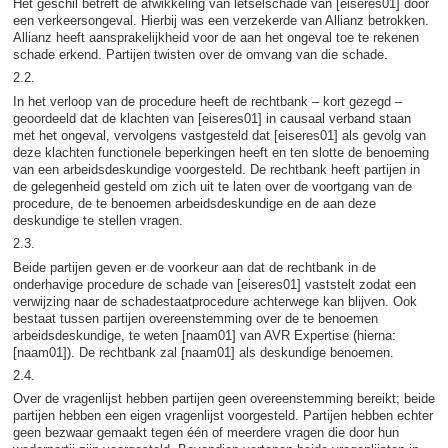
Het geschil betreft de afwikkeling van letselschade van [eiseres01] door
een verkeersongeval. Hierbij was een verzekerde van Allianz betrokken.
Allianz heeft aansprakelijkheid voor de aan het ongeval toe te rekenen
schade erkend. Partijen twisten over de omvang van die schade.
2.2.
In het verloop van de procedure heeft de rechtbank – kort gezegd –
geoordeeld dat de klachten van [eiseres01] in causaal verband staan
met het ongeval, vervolgens vastgesteld dat [eiseres01] als gevolg van
deze klachten functionele beperkingen heeft en ten slotte de benoeming
van een arbeidsdeskundige voorgesteld. De rechtbank heeft partijen in
de gelegenheid gesteld om zich uit te laten over de voortgang van de
procedure, de te benoemen arbeidsdeskundige en de aan deze
deskundige te stellen vragen.
2.3.
Beide partijen geven er de voorkeur aan dat de rechtbank in de
onderhavige procedure de schade van [eiseres01] vaststelt zodat een
verwijzing naar de schadestaatprocedure achterwege kan blijven. Ook
bestaat tussen partijen overeenstemming over de te benoemen
arbeidsdeskundige, te weten [naam01] van AVR Expertise (hierna:
[naam01]). De rechtbank zal [naam01] als deskundige benoemen.
2.4.
Over de vragenlijst hebben partijen geen overeenstemming bereikt; beide
partijen hebben een eigen vragenlijst voorgesteld. Partijen hebben echter
geen bezwaar gemaakt tegen één of meerdere vragen die door hun