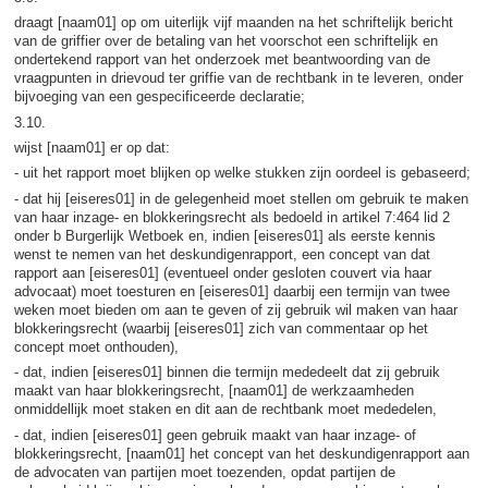
draagt [naam01] op om uiterlijk vijf maanden na het schriftelijk bericht
van de griffier over de betaling van het voorschot een schriftelijk en
ondertekend rapport van het onderzoek met beantwoording van de
vraagpunten in drievoud ter griffie van de rechtbank in te leveren, onder
bijvoeging van een gespecificeerde declaratie;
3.10.
wijst [naam01] er op dat:
- uit het rapport moet blijken op welke stukken zijn oordeel is gebaseerd;
- dat hij [eiseres01] in de gelegenheid moet stellen om gebruik te maken
van haar inzage- en blokkeringsrecht als bedoeld in artikel 7:464 lid 2
onder b Burgerlijk Wetboek en, indien [eiseres01] als eerste kennis
wenst te nemen van het deskundigenrapport, een concept van dat
rapport aan [eiseres01] (eventueel onder gesloten couvert via haar
advocaat) moet toesturen en [eiseres01] daarbij een termijn van twee
weken moet bieden om aan te geven of zij gebruik wil maken van haar
blokkeringsrecht (waarbij [eiseres01] zich van commentaar op het
concept moet onthouden),
- dat, indien [eiseres01] binnen die termijn mededeelt dat zij gebruik
maakt van haar blokkeringsrecht, [naam01] de werkzaamheden
onmiddellijk moet staken en dit aan de rechtbank moet mededelen,
- dat, indien [eiseres01] geen gebruik maakt van haar inzage- of
blokkeringsrecht, [naam01] het concept van het deskundigenrapport aan
de advocaten van partijen moet toezenden, opdat partijen de