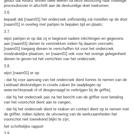
gelast dat Allianz binnen twee weken na deze beslissing haar volledige
procesdossier in afschrift aan de deskundige doet toekomen;
3.6.
bepaalt dat [naam01] het onderzoek zelfstandig zal instellen op de door
[naam01] in overleg met partijen te bepalen tijd en plaats;
3.7.
wijst partijen er op dat zij in beginsel nadere inlichtingen en gegevens
aan [naam01] dienen te verstrekken indien hij daarom verzoekt,
[naam01] toegang dienen te verschaffen tot voor het onderzoek
noodzakelijke plaatsen, en [naam01] ook voor het overige gelegenheid
dienen te geven tot het verrichten van het onderzoek;
3.8.
wijst [naam01] er op:
- dat hij voor aanvang van het onderzoek dient kennis te nemen van de
Leidraad deskundigen in civiele zaken (te raadplegen op
www.rechtspraak.nl of desgevraagd te verkrijgen bij de griffie),
- dat hij het onderzoek pas na het bericht van de griffier over betaling
van het voorschot dient aan te vangen,
- dat hij het onderzoek dient te staken en contact dient op te nemen met
de griffier, indien tijdens de uitvoering van de werkzaamheden het
voorschot niet toereikend blijkt te zijn;
het schriftelijke rapport
3.9.