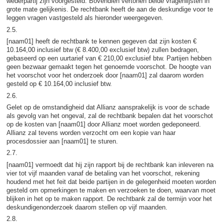
wederpartij zijn voorgesteld. Bovendien vertonen beide vragenlijsten in
grote mate gelijkenis. De rechtbank heeft de aan de deskundige voor te
leggen vragen vastgesteld als hieronder weergegeven.
2.5.
[naam01] heeft de rechtbank te kennen gegeven dat zijn kosten €
10.164,00 inclusief btw (€ 8.400,00 exclusief btw) zullen bedragen,
gebaseerd op een uurtarief van € 210,00 exclusief btw. Partijen hebben
geen bezwaar gemaakt tegen het genoemde voorschot. De hoogte van
het voorschot voor het onderzoek door [naam01] zal daarom worden
gesteld op € 10.164,00 inclusief btw.
2.6.
Gelet op de omstandigheid dat Allianz aansprakelijk is voor de schade
als gevolg van het ongeval, zal de rechtbank bepalen dat het voorschot
op de kosten van [naam01] door Allianz moet worden gedeponeerd.
Allianz zal tevens worden verzocht om een kopie van haar
procesdossier aan [naam01] te sturen.
2.7.
[naam01] vermoedt dat hij zijn rapport bij de rechtbank kan inleveren na
vier tot vijf maanden vanaf de betaling van het voorschot, rekening
houdend met het feit dat beide partijen in de gelegenheid moeten worden
gesteld om opmerkingen te maken en verzoeken te doen, waarvan moet
blijken in het op te maken rapport. De rechtbank zal de termijn voor het
deskundigenonderzoek daarom stellen op vijf maanden.
2.8.