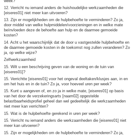
week?
12. Verricht nu iemand anders de huishoudelijke werkzaamheden die
[eiseres01] niet meer kan uitvoeren?
13. Zijn er mogelijkheden om de hulpbehoefte te verminderen? Zo ja,
door middel van welke hulpmiddelen/voorzieningen en in welke mate
beïnvloeden deze de behoefte aan hulp en de daarmee gemoeide
kosten?
14. Acht u het waarschijnlijk dat de door u vastgestelde hulpbehoefte en
de daarmee gemoeide kosten in de toekomst nog zullen veranderen? Zo
ja, op welke wijze?
Zelfwerkzaamheid
15. Wilt u een beschrijving geven van de woning en de tuin van
[eiseres01]?
15. Verrichtte [eiseres01] voor het ongeval deeltaken/klusjes aan, in en
om het huis en in de tuin? Zo ja, voor hoeveel uren per week?
15. Kunt u aangeven of, en zo ja in welke mate, [eiseres01] op basis
van het door de verzekeringsarts [naam02] opgestelde
belastbaarheidsprofiel geheel dan wel gedeeltelijk die werkzaamheden
niet meer kan verrichten?
15. Wat is de hulpbehoefte gerekend in uren per week?
15. Verricht nu iemand anders die werkzaamheden die [eiseres01] niet
meer kan uitvoeren?
15. Zijn er mogelijkheden om de hulpbehoefte te verminderen? Zo ja,