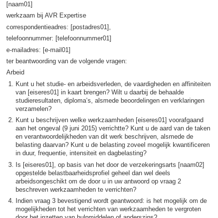
[naam01]
werkzaam bij AVR Expertise
correspondentieadres: [postadres01],
telefoonnummer: [telefoonnummer01]
e-mailadres: [e-mail01]
ter beantwoording van de volgende vragen:
Arbeid
Kunt u het studie- en arbeidsverleden, de vaardigheden en affiniteiten
van [eiseres01] in kaart brengen? Wilt u daarbij de behaalde
studieresultaten, diploma’s, alsmede beoordelingen en verklaringen
verzamelen?
Kunt u beschrijven welke werkzaamheden [eiseres01] voorafgaand
aan het ongeval (9 juni 2015) verrichtte? Kunt u de aard van de taken
en verantwoordelijkheden van dit werk beschrijven, alsmede de
belasting daarvan? Kunt u de belasting zoveel mogelijk kwantificeren
in duur, frequentie, intensiteit en dagbelasting?
Is [eiseres01], op basis van het door de verzekeringsarts [naam02]
opgestelde belastbaarheidsprofiel geheel dan wel deels
arbeidsongeschikt om de door u in uw antwoord op vraag 2
beschreven werkzaamheden te verrichten?
Indien vraag 3 bevestigend wordt geantwoord: is het mogelijk om de
mogelijkheden tot het verrichten van werkzaamheden te vergroten
door het inzetten van hulpmiddelen of anderszins?