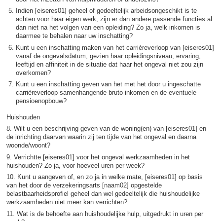
Indien [eiseres01] geheel of gedeeltelijk arbeidsongeschikt is te
achten voor haar eigen werk, zijn er dan andere passende functies al
dan niet na het volgen van een opleiding? Zo ja, welk inkomen is
daarmee te behalen naar uw inschatting?
Kunt u een inschatting maken van het carrièreverloop van [eiseres01]
vanaf de ongevalsdatum, gezien haar opleidingsniveau, ervaring,
leeftijd en affiniteit in de situatie dat haar het ongeval niet zou zijn
overkomen?
Kunt u een inschatting geven van het met het door u ingeschatte
carrièreverloop samenhangende bruto-inkomen en de eventuele
pensioenopbouw?
Huishouden
8. Wilt u een beschrijving geven van de woning(en) van [eiseres01] en
de inrichting daarvan waarin zij ten tijde van het ongeval en daarna
woonde/woont?
9. Verrichtte [eiseres01] voor het ongeval werkzaamheden in het
huishouden? Zo ja, voor hoeveel uren per week?
10. Kunt u aangeven of, en zo ja in welke mate, [eiseres01] op basis
van het door de verzekeringsarts [naam02] opgestelde
belastbaarheidsprofiel geheel dan wel gedeeltelijk die huishoudelijke
werkzaamheden niet meer kan verrichten?
11. Wat is de behoefte aan huishoudelijke hulp, uitgedrukt in uren per