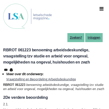
Overslaan
en
naar
de
inhoud
gaan
Zoeken?
Inloggen
RBROT 061223 benoeming arbeidsdeskundige,
vraagstelling tzv studie en arbeid voor ongeval,
mogelijkheden na ongeval, huishouden en zwzh
Meer over dit onderwerp:
Vraagstelling en Beoordeling Arbeidsdeskundige
RBROT 061223
benoeming arbeidsdeskundige, vraagstelling tzv studie
en arbeid voor ongeval, mogelijkheden na ongeval, huishouden en zwzh
2De verdere beoordeling
2.1.