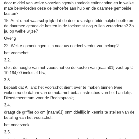
door middel van welke voorzieningen/hulpmiddelen/inrichting en in welke
mate beïnvloeden deze de behoefte aan hulp en de daarmee gemoeide
kosten?
15. Acht u het waarschijnlijk dat de door u vastgestelde hulpbehoefte en
de daarmee gemoeide kosten in de toekomst nog zullen veranderen? Zo
ja, op welke wijze?
Overig
22. Welke opmerkingen zijn naar uw oordeel verder van belang?
het voorschot
3.2.
stelt de hoogte van het voorschot op de kosten van [naam01] vast op €
10.164,00 inclusief btw;
3.3.
bepaalt dat Allianz het voorschot dient over te maken binnen twee
weken na de datum van de nota met betaalinstructies van het Landelijk
Dienstencentrum voor de Rechtspraak;
3.4.
draagt de griffier op om [naam01] onmiddellijk in kennis te stellen van de
betaling van het voorschot;
het onderzoek
3.5.