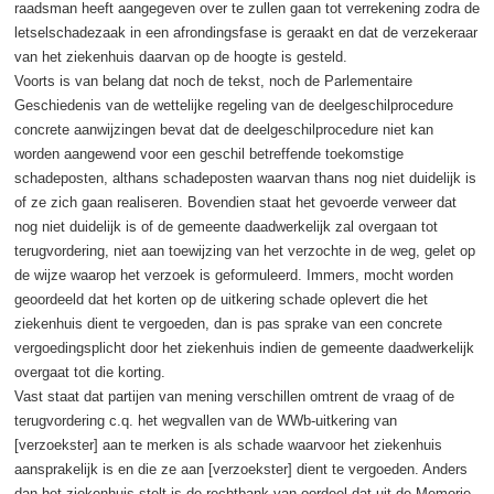
raadsman heeft aangegeven over te zullen gaan tot verrekening zodra de
letselschadezaak in een afrondingsfase is geraakt en dat de verzekeraar
van het ziekenhuis daarvan op de hoogte is gesteld.
Voorts is van belang dat noch de tekst, noch de Parlementaire
Geschiedenis van de wettelijke regeling van de deelgeschilprocedure
concrete aanwijzingen bevat dat de deelgeschilprocedure niet kan
worden aangewend voor een geschil betreffende toekomstige
schadeposten, althans schadeposten waarvan thans nog niet duidelijk is
of ze zich gaan realiseren. Bovendien staat het gevoerde verweer dat
nog niet duidelijk is of de gemeente daadwerkelijk zal overgaan tot
terugvordering, niet aan toewijzing van het verzochte in de weg, gelet op
de wijze waarop het verzoek is geformuleerd. Immers, mocht worden
geoordeeld dat het korten op de uitkering schade oplevert die het
ziekenhuis dient te vergoeden, dan is pas sprake van een concrete
vergoedingsplicht door het ziekenhuis indien de gemeente daadwerkelijk
overgaat tot die korting.
Vast staat dat partijen van mening verschillen omtrent de vraag of de
terugvordering c.q. het wegvallen van de WWb-uitkering van
[verzoekster] aan te merken is als schade waarvoor het ziekenhuis
aansprakelijk is en die ze aan [verzoekster] dient te vergoeden. Anders
dan het ziekenhuis stelt is de rechtbank van oordeel dat uit de Memorie