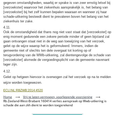
gegeven omstandigheden, waarbij er sprake is van zeer ernstig letsel bij
[verzoekster] waarvoor het ziekenhuis aansprakelijk is, het belang van
[verzoekster] bij het zelf kunnen bepalen waaraan en wanneer zij haar
schade-uitkering besteedt dient te prevaleren boven het belang van het
ziekenhuis ter zake.
4.11.
Ook de omstandigheid dat thans nog niet vast staat dat [verzoekster] op
enig moment gedurende een zekere periode minder of geen bijstand zal
gaan ontvangen staat niet in de weg aan toewijzing van het verzoek,
gelet op de wijze waarop het is geformuleerd. Immers, indien de
gemeente niet of slechts ten dele overgaat tot korting op of
terugvordering van de WWb-uitkering, zal dientengevolge de schade van
[verzoekster] alsmede de vergoedingsplicht van de gemeente navenant
lager zijn.
4.12.
Gelet op hetgeen hiervoor is overwogen zal het verzoek op na te melden
wijze worden toegewezen.
ECLI:NL:RBZWB:2014:4520
Home
⟶
Vrij te laten vermogen, voorliggende voorziening
⟶
Rb Zeeland-West-Brabant 160414 verlies aanspraak op Wwb-uitkering is
schade die aan zkh dient te worden toegerekend