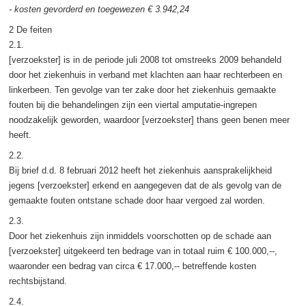
- kosten gevorderd en toegewezen € 3.942,24
2 De feiten
2.1.
[verzoekster] is in de periode juli 2008 tot omstreeks 2009 behandeld
door het ziekenhuis in verband met klachten aan haar rechterbeen en
linkerbeen. Ten gevolge van ter zake door het ziekenhuis gemaakte
fouten bij die behandelingen zijn een viertal amputatie-ingrepen
noodzakelijk geworden, waardoor [verzoekster] thans geen benen meer
heeft.
2.2.
Bij brief d.d. 8 februari 2012 heeft het ziekenhuis aansprakelijkheid
jegens [verzoekster] erkend en aangegeven dat de als gevolg van de
gemaakte fouten ontstane schade door haar vergoed zal worden.
2.3.
Door het ziekenhuis zijn inmiddels voorschotten op de schade aan
[verzoekster] uitgekeerd ten bedrage van in totaal ruim € 100.000,--,
waaronder een bedrag van circa € 17.000,-- betreffende kosten
rechtsbijstand.
2.4.