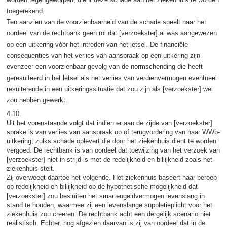
toegerekend.
Ten aanzien van de voorzienbaarheid van de schade speelt naar het
oordeel van de rechtbank geen rol dat [verzoekster] al was aangewezen
op een uitkering vóór het intreden van het letsel. De financiële
consequenties van het verlies van aanspraak op een uitkering zijn
evenzeer een voorzienbaar gevolg van de normschending die heeft
geresulteerd in het letsel als het verlies van verdienvermogen eventueel
resulterende in een uitkeringssituatie dat zou zijn als [verzoekster] wel
zou hebben gewerkt.
4.10.
Uit het vorenstaande volgt dat indien er aan de zijde van [verzoekster]
sprake is van verlies van aanspraak op of terugvordering van haar WWb-
uitkering, zulks schade oplevert die door het ziekenhuis dient te worden
vergoed. De rechtbank is van oordeel dat toewijzing van het verzoek van
[verzoekster] niet in strijd is met de redelijkheid en billijkheid zoals het
ziekenhuis stelt.
Zij overweegt daartoe het volgende. Het ziekenhuis baseert haar beroep
op redelijkheid en billijkheid op de hypothetische mogelijkheid dat
[verzoekster] zou besluiten het smartengeldvermogen levenslang in
stand te houden, waarmee zij een levenslange suppletieplicht voor het
ziekenhuis zou creëren. De rechtbank acht een dergelijk scenario niet
realistisch. Echter, nog afgezien daarvan is zij van oordeel dat in de