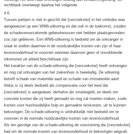
rechtbank overweegt daartoe het volgende.
4.6.
Tussen partijen is niet in geschil dat [verzoekster] in het verleden was
aangewezen op een WWb-uitkering en dat ook in de toekomst, zouden
de schadeveroorzakende gebeurtenissen niet hebben plaatsgevonden,
zou zijn gebleven. Een WWb-uitkering is bedoeld om de ontvanger in
staat te stellen daarmee in de noodzakelijke kosten van zijn of haar
levensonderhoud te voorzien wanneer daarvoor geen of onvoldoende
inkomsten uit arbeid beschikbaar zijn.
Het karakter van de schade-uitkering die [verzoekster] heeft ontvangen
en nog zal ontvangen van het ziekenhuis is tweeledig. De uitkering
betreft schade van materiële aard en schade van immateriële aard.
Aldus is zij deels bedoeld als compensatie voor het leed dat
[verzoekster] is aangedaan, derhalve als smartegeld, en deels om
concrete kosten die zij heeft gemaakt en nog zal moeten maken, zoals
kosten voor huishoudelijke hulp en gemaakte reiskosten, uit te kunnen
bekostigen. De schade-uitkering is uitdrukkelijk niet bedoeld om te
voorzien in de normale noodzakelijke kosten van levensonderhoud.
Als ten gevolge van de schade-uitkering de voorziening die [verzoekster]
had om de normale kosten van levensonderhoud te bekostigen wegvalt,