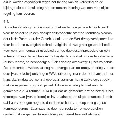
aldus worden afgewogen tegen het belang van de vordering en de
bijdrage die een beslissing aan de totstandkoming van een minnelijke
regeling kan leveren.
4.4.
Bij de beoordeling van de vraag of het onderhavige geschil zich leent
voor beoordeling in een deelgeschilprocedure stelt de rechtbank voorop
dat uit de Parlementaire Geschiedenis van de Wet deelgeschilprocedure
voor letsel- en overlijdensschade volgt dat de wetgever gekozen heeft
voor een ruim toepassingsgebied van de deelgeschilprocedure en een
actieve rol van de rechter om zodoende de afwikkeling van letselschade
(buiten rechte) te bespoedigen. Gelet daarop overweegt zij het volgende.
De gemeente is weliswaar nog niet overgegaan tot terugvordering van de
door [verzoekster] ontvangen WWb-uitkering, maar de rechtbank acht de
kans dat zij daartoe wel zal overgaan aanzienlijk, nu zulks ook strookt
met de regelgeving op dit gebied. Uit de overgelegde brief van de
gemeente d.d. 4 februari 2014 blijkt dat de gemeente ermee bezig is het
vermogen van [verzoekster] te inventariseren en al geconstateerd heeft
dat haar vermogen hoger is dan de voor haar van toepassing zijnde
vermogensgrens. Daarnaast is door [verzoekster] onweersproken
gesteld dat de gemeente mondeling aan zowel haarzelf als haar