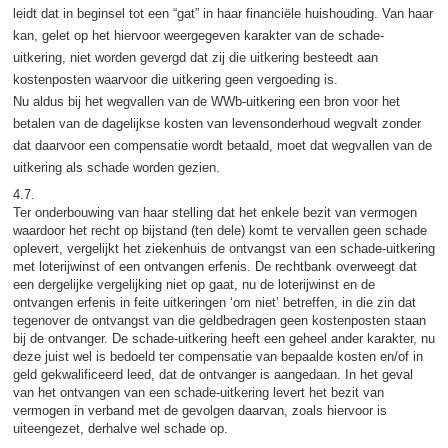
leidt dat in beginsel tot een “gat” in haar financiële huishouding. Van haar
kan, gelet op het hiervoor weergegeven karakter van de schade-
uitkering, niet worden gevergd dat zij die uitkering besteedt aan
kostenposten waarvoor die uitkering geen vergoeding is.
Nu aldus bij het wegvallen van de WWb-uitkering een bron voor het
betalen van de dagelijkse kosten van levensonderhoud wegvalt zonder
dat daarvoor een compensatie wordt betaald, moet dat wegvallen van de
uitkering als schade worden gezien.
4.7.
Ter onderbouwing van haar stelling dat het enkele bezit van vermogen
waardoor het recht op bijstand (ten dele) komt te vervallen geen schade
oplevert, vergelijkt het ziekenhuis de ontvangst van een schade-uitkering
met loterijwinst of een ontvangen erfenis. De rechtbank overweegt dat
een dergelijke vergelijking niet op gaat, nu de loterijwinst en de
ontvangen erfenis in feite uitkeringen ‘om niet’ betreffen, in die zin dat
tegenover de ontvangst van die geldbedragen geen kostenposten staan
bij de ontvanger. De schade-uitkering heeft een geheel ander karakter, nu
deze juist wel is bedoeld ter compensatie van bepaalde kosten en/of in
geld gekwalificeerd leed, dat de ontvanger is aangedaan. In het geval
van het ontvangen van een schade-uitkering levert het bezit van
vermogen in verband met de gevolgen daarvan, zoals hiervoor is
uiteengezet, derhalve wel schade op.