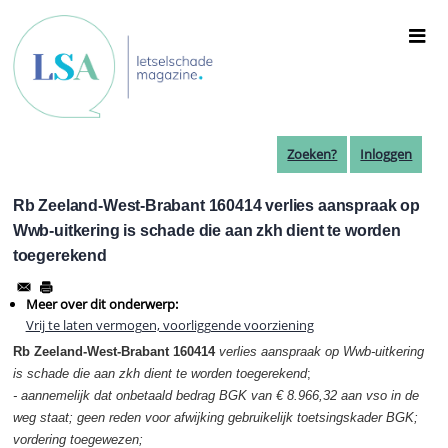
Overslaan
en
naar
de
inhoud
gaan
Zoeken?
Inloggen
Rb Zeeland-West-Brabant 160414 verlies aanspraak op
Wwb-uitkering is schade die aan zkh dient te worden
toegerekend
Meer over dit onderwerp:
Vrij te laten vermogen, voorliggende voorziening
Rb Zeeland-West-Brabant 160414
verlies
aanspraak op Wwb-uitkering
is schade die aan zkh dient te worden toegerekend
;
- aannemelijk dat onbetaald bedrag BGK van € 8.966,32 aan vso in de
weg staat; geen reden voor afwijking gebruikelijk toetsingskader BGK;
vordering toegewezen;