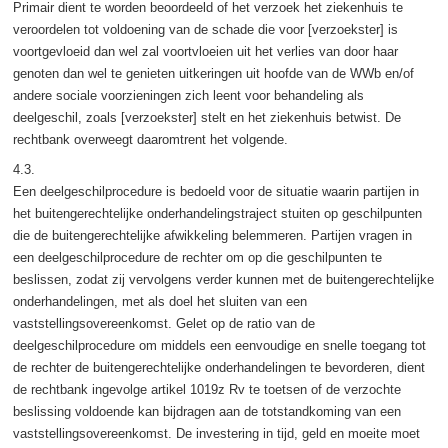
Primair dient te worden beoordeeld of het verzoek het ziekenhuis te
veroordelen tot voldoening van de schade die voor [verzoekster] is
voortgevloeid dan wel zal voortvloeien uit het verlies van door haar
genoten dan wel te genieten uitkeringen uit hoofde van de WWb en/of
andere sociale voorzieningen zich leent voor behandeling als
deelgeschil, zoals [verzoekster] stelt en het ziekenhuis betwist. De
rechtbank overweegt daaromtrent het volgende.
4.3.
Een deelgeschilprocedure is bedoeld voor de situatie waarin partijen in
het buitengerechtelijke onderhandelingstraject stuiten op geschilpunten
die de buitengerechtelijke afwikkeling belemmeren. Partijen vragen in
een deelgeschilprocedure de rechter om op die geschilpunten te
beslissen, zodat zij vervolgens verder kunnen met de buitengerechtelijke
onderhandelingen, met als doel het sluiten van een
vaststellingsovereenkomst. Gelet op de ratio van de
deelgeschilprocedure om middels een eenvoudige en snelle toegang tot
de rechter de buitengerechtelijke onderhandelingen te bevorderen, dient
de rechtbank ingevolge artikel 1019z Rv te toetsen of de verzochte
beslissing voldoende kan bijdragen aan de totstandkoming van een
vaststellingsovereenkomst. De investering in tijd, geld en moeite moet