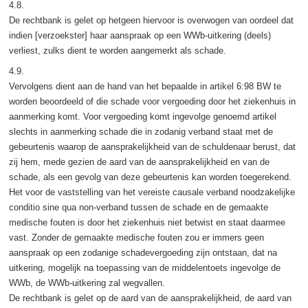
4.8.
De rechtbank is gelet op hetgeen hiervoor is overwogen van oordeel dat
indien [verzoekster] haar aanspraak op een WWb-uitkering (deels)
verliest, zulks dient te worden aangemerkt als schade.
4.9.
Vervolgens dient aan de hand van het bepaalde in artikel 6:98 BW te
worden beoordeeld of die schade voor vergoeding door het ziekenhuis in
aanmerking komt. Voor vergoeding komt ingevolge genoemd artikel
slechts in aanmerking schade die in zodanig verband staat met de
gebeurtenis waarop de aansprakelijkheid van de schuldenaar berust, dat
zij hem, mede gezien de aard van de aansprakelijkheid en van de
schade, als een gevolg van deze gebeurtenis kan worden toegerekend.
Het voor de vaststelling van het vereiste causale verband noodzakelijke
conditio sine qua non-verband tussen de schade en de gemaakte
medische fouten is door het ziekenhuis niet betwist en staat daarmee
vast. Zonder de gemaakte medische fouten zou er immers geen
aanspraak op een zodanige schadevergoeding zijn ontstaan, dat na
uitkering, mogelijk na toepassing van de middelentoets ingevolge de
WWb, de WWb-uitkering zal wegvallen.
De rechtbank is gelet op de aard van de aansprakelijkheid, de aard van