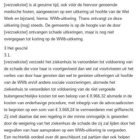
[verzoekster] is al geruime tijd, ook vóór de hiervoor genoemde
medische fouten, aangewezen op een uitkering uit hoofde van de Wet
Werk en bijstand, hierna: WWb-uitkering. Thans ontvangt ze deze
uitkering (nog) steeds. De gemeente is op de hoogte van de door
[verzoekster] ontvangen schade uitkeringen, maar is nog niet
overgegaan tot korting op de WWb-uitkering.
3 Het geschil
3.1.
[verzoekster] verzoekt het ziekenhuis te veroordelen tot voldoening van
de schade die voor haar is voortgevloeid dan wel zal voortvloeien uit het
verlies van door haar genoten dan wel te genieten uitkeringen uit hoofde
van de WWb en/of andere sociale voorzieningen, alsmede het
ziekenhuis te veroordelen tot voldoening van de niet vergoede
buitengerechtelijke kosten tot een beloop van € 8.966,32 alsmede in de
kosten van onderhavige procedure, met inbegrip van de advocaatkosten
te begroten op een som van € 3.668,24 te vermeerderen met griffierecht.
Zij stelt daartoe dat een regeling in der minne onmogelijk is geworden
door de weigering van het ziekenhuis de schade die zij zal lijden door het
wegvallen van haar aanspraken op een WWb-uitkering te vergoeden.
Een rechterlijk oordeel over dit geschilpunt zal partijen dan ook helpen