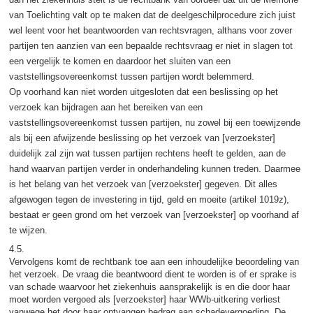
van Toelichting valt op te maken dat de deelgeschilprocedure zich juist
wel leent voor het beantwoorden van rechtsvragen, althans voor zover
partijen ten aanzien van een bepaalde rechtsvraag er niet in slagen tot
een vergelijk te komen en daardoor het sluiten van een
vaststellingsovereenkomst tussen partijen wordt belemmerd.
Op voorhand kan niet worden uitgesloten dat een beslissing op het
verzoek kan bijdragen aan het bereiken van een
vaststellingsovereenkomst tussen partijen, nu zowel bij een toewijzende
als bij een afwijzende beslissing op het verzoek van [verzoekster]
duidelijk zal zijn wat tussen partijen rechtens heeft te gelden, aan de
hand waarvan partijen verder in onderhandeling kunnen treden. Daarmee
is het belang van het verzoek van [verzoekster] gegeven. Dit alles
afgewogen tegen de investering in tijd, geld en moeite (artikel 1019z),
bestaat er geen grond om het verzoek van [verzoekster] op voorhand af
te wijzen.
4.5.
Vervolgens komt de rechtbank toe aan een inhoudelijke beoordeling van
het verzoek. De vraag die beantwoord dient te worden is of er sprake is
van schade waarvoor het ziekenhuis aansprakelijk is en die door haar
moet worden vergoed als [verzoekster] haar WWb-uitkering verliest
vanwege het door haar ontvangen bedrag aan schadevergoeding. De