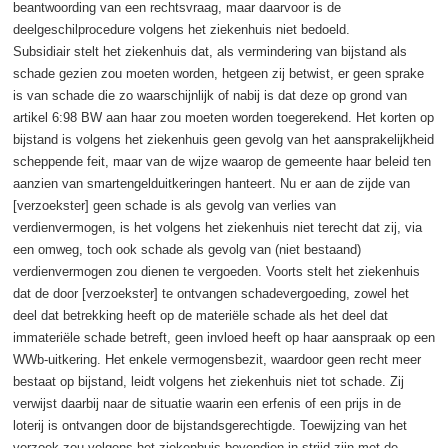
beantwoording van een rechtsvraag, maar daarvoor is de
deelgeschilprocedure volgens het ziekenhuis niet bedoeld.
Subsidiair stelt het ziekenhuis dat, als vermindering van bijstand als
schade gezien zou moeten worden, hetgeen zij betwist, er geen sprake
is van schade die zo waarschijnlijk of nabij is dat deze op grond van
artikel 6:98 BW aan haar zou moeten worden toegerekend. Het korten op
bijstand is volgens het ziekenhuis geen gevolg van het aansprakelijkheid
scheppende feit, maar van de wijze waarop de gemeente haar beleid ten
aanzien van smartengelduitkeringen hanteert. Nu er aan de zijde van
[verzoekster] geen schade is als gevolg van verlies van
verdienvermogen, is het volgens het ziekenhuis niet terecht dat zij, via
een omweg, toch ook schade als gevolg van (niet bestaand)
verdienvermogen zou dienen te vergoeden. Voorts stelt het ziekenhuis
dat de door [verzoekster] te ontvangen schadevergoeding, zowel het
deel dat betrekking heeft op de materiële schade als het deel dat
immateriële schade betreft, geen invloed heeft op haar aanspraak op een
WWb-uitkering. Het enkele vermogensbezit, waardoor geen recht meer
bestaat op bijstand, leidt volgens het ziekenhuis niet tot schade. Zij
verwijst daarbij naar de situatie waarin een erfenis of een prijs in de
loterij is ontvangen door de bijstandsgerechtigde. Toewijzing van het
verzoek zou volgens het ziekenhuis bovendien in strijd zijn met de