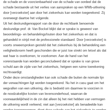
de schade en de voorzienbaarheid van de schade van oordeel dat de
schade bestaande uit het verlies van aanspraken op een WWb-uitkering
door [verzoekster] aan door het ziekenhuis kan worden toegerekend. Zij
overweegt daartoe het volgende.
Uit het deskundigenrapport van de door de rechtbank benoemde
deskundige prof. dr. Van Bockel blijkt dat er sprake is geweest van
beoordelings- en behandelingsfouten door het ziekenhuis en dat is
gehandeld in strijd met de professionele standaard. Door [verzoekster] is
voorts onweersproken gesteld dat het ziekenhuis bij de behandeling een
veiligheidsnorm heeft geschonden die er juist toe strekt om letsel als dat
wat haar is overkomen, te voorkomen. Aan de hand van het
vorenstaande kan worden geconcludeerd dat er sprake is van grove
schuld aan de zijde van het ziekenhuis, hetgeen een ruime toerekening
rechtvaardigt.
Onder deze omstandigheden kan ook schade die buiten de normale lijn
der verwachtingen ligt worden toegerekend. Nu het in casu gaat om het
wegvallen van een uitkering, die is bedoeld om daarmee te voorzien in
de noodzakelijke kosten van levensonderhoud, waarvan de
voorwaardelijkheid in de zin dat alleen bij het niet hebben van vermogen
de uitkering wordt verleend, niet aan [verzoekster] als benadeelde kan
worden tegengeworpen, dient deze schade aan het ziekenhuis te worden