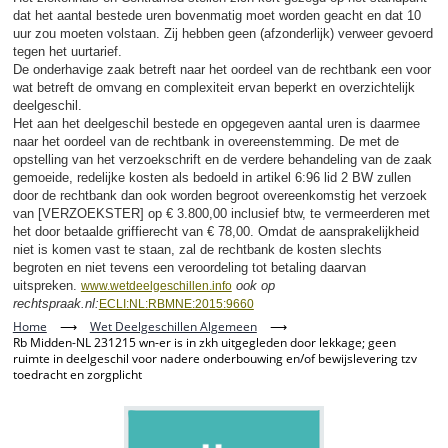
dat het aantal bestede uren bovenmatig moet worden geacht en dat 10
uur zou moeten volstaan. Zij hebben geen (afzonderlijk) verweer gevoerd
tegen het uurtarief.
De onderhavige zaak betreft naar het oordeel van de rechtbank een voor
wat betreft de omvang en complexiteit ervan beperkt en overzichtelijk
deelgeschil.
Het aan het deelgeschil bestede en opgegeven aantal uren is daarmee
naar het oordeel van de rechtbank in overeenstemming. De met de
opstelling van het verzoekschrift en de verdere behandeling van de zaak
gemoeide, redelijke kosten als bedoeld in artikel 6:96 lid 2 BW zullen
door de rechtbank dan ook worden begroot overeenkomstig het verzoek
van [VERZOEKSTER] op € 3.800,00 inclusief btw, te vermeerderen met
het door betaalde griffierecht van € 78,00. Omdat de aansprakelijkheid
niet is komen vast te staan, zal de rechtbank de kosten slechts
begroten en niet tevens een veroordeling tot betaling daarvan
uitspreken.
ook op
www.wetdeelgeschillen.info
rechtspraak.nl:
ECLI:NL:RBMNE:2015:9660
Home
⟶
Wet Deelgeschillen Algemeen
⟶
Rb Midden-NL 231215 wn-er is in zkh uitgegleden door lekkage; geen
ruimte in deelgeschil voor nadere onderbouwing en/of bewijslevering tzv
toedracht en zorgplicht