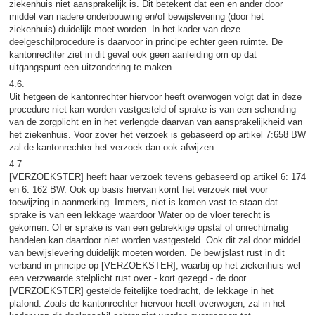
ziekenhuis niet aansprakelijk is. Dit betekent dat een en ander door
middel van nadere onderbouwing en/of bewijslevering (door het
ziekenhuis) duidelijk moet worden. In het kader van deze
deelgeschilprocedure is daarvoor in principe echter geen ruimte. De
kantonrechter ziet in dit geval ook geen aanleiding om op dat
uitgangspunt een uitzondering te maken.
4.6.
Uit hetgeen de kantonrechter hiervoor heeft overwogen volgt dat in deze
procedure niet kan worden vastgesteld of sprake is van een schending
van de zorgplicht en in het verlengde daarvan van aansprakelijkheid van
het ziekenhuis. Voor zover het verzoek is gebaseerd op artikel 7:658 BW
zal de kantonrechter het verzoek dan ook afwijzen.
4.7.
[VERZOEKSTER] heeft haar verzoek tevens gebaseerd op artikel 6: 174
en 6: 162 BW. Ook op basis hiervan komt het verzoek niet voor
toewijzing in aanmerking. Immers, niet is komen vast te staan dat
sprake is van een lekkage waardoor Water op de vloer terecht is
gekomen. Of er sprake is van een gebrekkige opstal of onrechtmatig
handelen kan daardoor niet worden vastgesteld. Ook dit zal door middel
van bewijslevering duidelijk moeten worden. De bewijslast rust in dit
verband in principe op [VERZOEKSTER], waarbij op het ziekenhuis wel
een verzwaarde stelplicht rust over - kort gezegd - de door
[VERZOEKSTER] gestelde feitelijke toedracht, de lekkage in het
plafond. Zoals de kantonrechter hiervoor heeft overwogen, zal in het