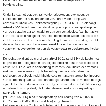
kader van dit deelgeschil echter niet worden overgegaan tot
bewijslevering.
4.8.
Ondanks dat het verzoek zal worden afgewezen, overweegt de
kantonrechter ten aanzien van de verzochte vaststelling van
aansprakelijkheid van Centramedjegens [VERZOEKSTER] als volgt.
Artikel 7:954 levert geen zelfstandige grond op voor aansprakelijkheid
van een verzekeraar ten opzichte van een benadeelde. Aan het artikel
kan slechts de bevoegdheid van een benadeelde worden ontleend om
rechtstreeks van de verzekeraar betaling te vorderen van datgene dat
degene die voor de schade aansprakelijk is uit hoofde van de
verzekeringsovereenkomst van de verzekeraar te vorderen zou hebben.
4.9.
De rechtbank dient op grond van artikel 10 19aa lid 1 Rv de kosten van
de procedure te begroten en daarbij de redelijke kosten als bedoeld in
artikel 6:96 lid 2 BW in aamnerking te nemen, ook indien een verzoek
niet wordt toegewezen. Bij de begroting van de kosten dient de
rechtbank de dubbele redelijkheidstoets te hanteren; zowel het inroepen
van de rechtsbijstand als de daarvoor gemaakte kosten moeten redelijk
zijn. Dit betekent dat indien een deelgeschilprocedure volstrekt onnodig
of onterecht is ingesteld, de kosten daarvan niet voor vergoeding in
aanmerking komen.
[VERZOEKSTER] maakt aanspraak op een bedrag van € 3.800,00
(18:25 uren x € 205,00 inclusief btw) en griffierecht.
Het ziekenhuis en Centramed stellen zich kort gezegd op het standpunt