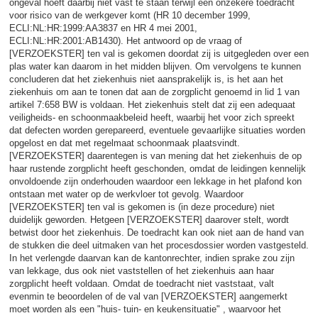
ongeval hoeft daarbij niet vast te staan terwijl een onzekere toedracht
voor risico van de werkgever komt (HR 10 december 1999,
ECLI:NL:HR:1999:AA3837 en HR 4 mei 2001,
ECLI:NL:HR:2001:AB1430). Het antwoord op de vraag of
[VERZOEKSTER] ten val is gekomen doordat zij is uitgegleden over een
plas water kan daarom in het midden blijven. Om vervolgens te kunnen
concluderen dat het ziekenhuis niet aansprakelijk is, is het aan het
ziekenhuis om aan te tonen dat aan de zorgplicht genoemd in lid 1 van
artikel 7:658 BW is voldaan. Het ziekenhuis stelt dat zij een adequaat
veiligheids- en schoonmaakbeleid heeft, waarbij het voor zich spreekt
dat defecten worden gerepareerd, eventuele gevaarlijke situaties worden
opgelost en dat met regelmaat schoonmaak plaatsvindt.
[VERZOEKSTER] daarentegen is van mening dat het ziekenhuis de op
haar rustende zorgplicht heeft geschonden, omdat de leidingen kennelijk
onvoldoende zijn onderhouden waardoor een lekkage in het plafond kon
ontstaan met water op de werkvloer tot gevolg. Waardoor
[VERZOEKSTER] ten val is gekomen is (in deze procedure) niet
duidelijk geworden. Hetgeen [VERZOEKSTER] daarover stelt, wordt
betwist door het ziekenhuis. De toedracht kan ook niet aan de hand van
de stukken die deel uitmaken van het procesdossier worden vastgesteld.
In het verlengde daarvan kan de kantonrechter, indien sprake zou zijn
van lekkage, dus ook niet vaststellen of het ziekenhuis aan haar
zorgplicht heeft voldaan. Omdat de toedracht niet vaststaat, valt
evenmin te beoordelen of de val van [VERZOEKSTER] aangemerkt
moet worden als een "huis- tuin- en keukensituatie" , waarvoor het