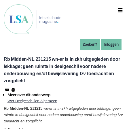
Overslaan
en
naar
de
inhoud
gaan
Zoeken?
Inloggen
Rb Midden-NL 231215 wn-er is in zkh uitgegleden door
lekkage; geen ruimte in deelgeschil voor nadere
onderbouwing en/of bewijslevering tzv toedracht en
zorgplicht
Meer over dit onderwerp:
Wet Deelgeschillen Algemeen
Rb Midden-NL 231215
wn-er is in zkh uitgegleden door lekkage; geen
ruimte in deelgeschil voor nadere onderbouwing en/of bewijslevering tzv
toedracht en zorgplicht