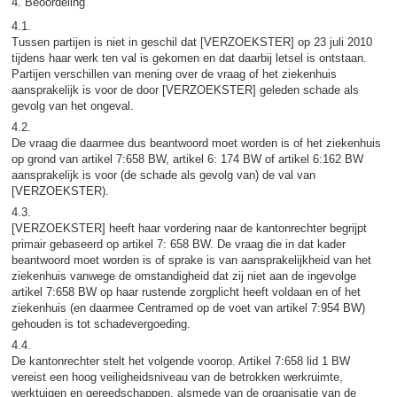
4. Beoordeling
4.1.
Tussen partijen is niet in geschil dat [VERZOEKSTER] op 23 juli 2010
tijdens haar werk ten val is gekomen en dat daarbij letsel is ontstaan.
Partijen verschillen van mening over de vraag of het ziekenhuis
aansprakelijk is voor de door [VERZOEKSTER] geleden schade als
gevolg van het ongeval.
4.2.
De vraag die daarmee dus beantwoord moet worden is of het ziekenhuis
op grond van artikel 7:658 BW, artikel 6: 174 BW of artikel 6:162 BW
aansprakelijk is voor (de schade als gevolg van) de val van
[VERZOEKSTER).
4.3.
[VERZOEKSTER] heeft haar vordering naar de kantonrechter begrijpt
primair gebaseerd op artikel 7: 658 BW. De vraag die in dat kader
beantwoord moet worden is of sprake is van aansprakelijkheid van het
ziekenhuis vanwege de omstandigheid dat zij niet aan de ingevolge
artikel 7:658 BW op haar rustende zorgplicht heeft voldaan en of het
ziekenhuis (en daarmee Centramed op de voet van artikel 7:954 BW)
gehouden is tot schadevergoeding.
4.4.
De kantonrechter stelt het volgende voorop. Artikel 7:658 lid 1 BW
vereist een hoog veiligheidsniveau van de betrokken werkruimte,
werktuigen en gereedschappen, alsmede van de organisatie van de