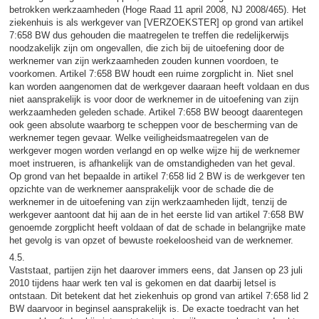
betrokken werkzaamheden (Hoge Raad 11 april 2008, NJ 2008/465). Het
ziekenhuis is als werkgever van [VERZOEKSTER] op grond van artikel
7:658 BW dus gehouden die maatregelen te treffen die redelijkerwijs
noodzakelijk zijn om ongevallen, die zich bij de uitoefening door de
werknemer van zijn werkzaamheden zouden kunnen voordoen, te
voorkomen. Artikel 7:658 BW houdt een ruime zorgplicht in. Niet snel
kan worden aangenomen dat de werkgever daaraan heeft voldaan en dus
niet aansprakelijk is voor door de werknemer in de uitoefening van zijn
werkzaamheden geleden schade. Artikel 7:658 BW beoogt daarentegen
ook geen absolute waarborg te scheppen voor de bescherming van de
werknemer tegen gevaar. Welke veiligheidsmaatregelen van de
werkgever mogen worden verlangd en op welke wijze hij de werknemer
moet instrueren, is afhankelijk van de omstandigheden van het geval.
Op grond van het bepaalde in artikel 7:658 lid 2 BW is de werkgever ten
opzichte van de werknemer aansprakelijk voor de schade die de
werknemer in de uitoefening van zijn werkzaamheden lijdt, tenzij de
werkgever aantoont dat hij aan de in het eerste lid van artikel 7:658 BW
genoemde zorgplicht heeft voldaan of dat de schade in belangrijke mate
het gevolg is van opzet of bewuste roekeloosheid van de werknemer.
4.5.
Vaststaat, partijen zijn het daarover immers eens, dat Jansen op 23 juli
2010 tijdens haar werk ten val is gekomen en dat daarbij letsel is
ontstaan. Dit betekent dat het ziekenhuis op grond van artikel 7:658 lid 2
BW daarvoor in beginsel aansprakelijk is. De exacte toedracht van het