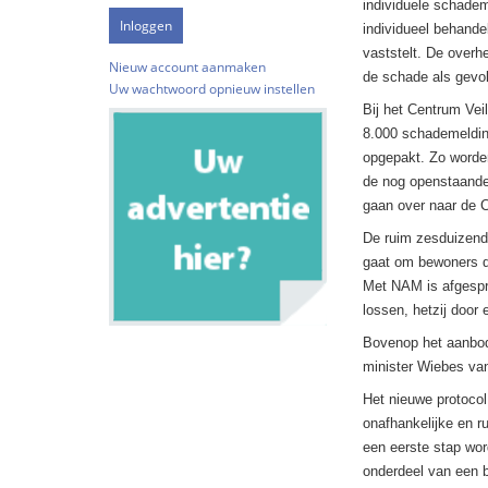
individuele schade
individueel behand
vaststelt. De overh
Nieuw account aanmaken
de schade als gevol
Uw wachtwoord opnieuw instellen
Bij het Centrum Ve
8.000 schademeldin
opgepakt. Zo worde
de nog openstaande
gaan over naar de 
De ruim zesduizend
gaat om bewoners d
Met NAM is afgespro
lossen, hetzij door 
Bovenop het aanbod
minister Wiebes va
Het nieuwe protocol
onafhankelijke en r
een eerste stap wor
onderdeel van een b