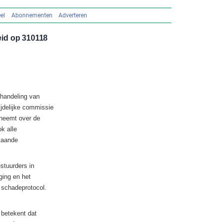
el
Abonnementen
Adverteren
id op 310118
fhandeling van
jdelijke commissie
 neemt over de
k alle
taande
stuurders in
ing en het
 schadeprotocol.
 betekent dat