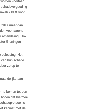
 worden voortaan
e schadevergoeding
elijk blijft voor
t 2017 meer dan
den voortvarend
e afhandeling. Ook
ator Groningen
 oplossing. Het
g van hun schade.
door ze op te
maandelijks aan
m te komen tot een
n hopen dat hiermee
schadeprotocol is
het kabinet met de