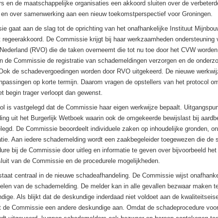
rs en de maatschappelijke organisaties een akkoord sluiten over de verbeter
 en over samenwerking aan een nieuw toekomstperspectief voor Groningen.
 gaat aan de slag tot de oprichting van het onafhankelijke Instituut Mijnbo
 regeerakkoord. De Commissie krijgt bij haar werkzaamheden ondersteuning 
ederland (RVO) die de taken overneemt die tot nu toe door het CVW worden 
n de Commissie de registratie van schademeldingen verzorgen en de onderz
 Ook de schadevergoedingen worden door RVO uitgekeerd. De nieuwe werkwijz
npassingen op korte termijn. Daarom vragen de opstellers van het protocol om
et begin trager verloopt dan gewenst.
ol is vastgelegd dat de Commissie haar eigen werkwijze bepaalt. Uitgangspun
ng uit het Burgerlijk Wetboek waarin ook de omgekeerde bewijslast bij aard
elegd. De Commissie beoordeelt individuele zaken op inhoudelijke gronden, 
catie. Aan iedere schademelding wordt een zaakbegeleider toegewezen die de
dure bij de Commissie door uitleg en informatie te geven over bijvoorbeeld he
sluit van de Commissie en de procedurele mogelijkheden.
taat centraal in de nieuwe schadeafhandeling. De Commissie wijst onafhanke
delen van de schademelding. De melder kan in alle gevallen bezwaar maken t
ge. Als blijkt dat de deskundige inderdaad niet voldoet aan de kwaliteitseis
jst de Commissie een andere deskundige aan. Omdat de schadeprocedure voor