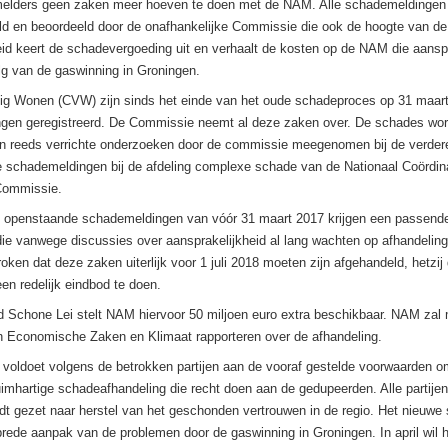
melders geen zaken meer hoeven te doen met de NAM. Alle schademeldingen
eld en beoordeeld door de onafhankelijke Commissie die ook de hoogte van d
eid keert de schadevergoeding uit en verhaalt de kosten op de NAM die aansprak
g van de gaswinning in Groningen.
ilig Wonen (CVW) zijn sinds het einde van het oude schadeproces op 31 maar
gen geregistreerd. De Commissie neemt al deze zaken over. De schades wor
n reeds verrichte onderzoeken door de commissie meegenomen bij de verder
 schademeldingen bij de afdeling complexe schade van de Nationaal Coördin
Commissie.
 openstaande schademeldingen van vóór 31 maart 2017 krijgen een passende
ie vanwege discussies over aansprakelijkheid al lang wachten op afhandelin
ken dat deze zaken uiterlijk voor 1 juli 2018 moeten zijn afgehandeld, hetzij 
een redelijk eindbod te doen.
 Schone Lei stelt NAM hiervoor 50 miljoen euro extra beschikbaar. NAM zal 
n Economische Zaken en Klimaat rapporteren over de afhandeling.
 voldoet volgens de betrokken partijen aan de vooraf gestelde voorwaarden o
uimhartige schadeafhandeling die recht doen aan de gedupeerden. Alle partije
dt gezet naar herstel van het geschonden vertrouwen in de regio. Het nieuwe 
rede aanpak van de problemen door de gaswinning in Groningen. In april wil 