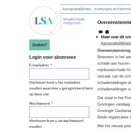
Overslaan
en
Aansprakelijkheid
Voetangels en Klemm
Hoofdnavigatie
naar
de
Overeenstemmin
inhoud
gaan
Meer over dit on
Aansprakelijkhei
Zoeken?
Overeenstemming 
Login voor abonnees
Bewoners in het aar
schade aan huizen e
E-mailadres
mijnbouwschade Gro
oorzaak van de sch
Hierboven kunt u het mailadres
schademeldingen afh
invullen waarmee u geregistreerd bent
schademeldingen va
op deze site
Dat staat in het Pr
Wachtwoord
Groningen vandaag 
Groninger Gasberaad
Beide organisaties 
Hierboven kunt u uw wachtwoord
Met het nieuwe prot
invullen