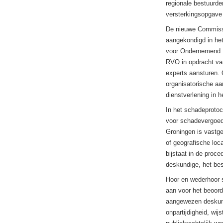
regionale bestuurde
versterkingsopgave
De nieuwe Commissie
aangekondigd in het
voor Ondernemend N
RVO in opdracht va
experts aansturen.
organisatorische aa
dienstverlening in h
In het schadeprotoc
voor schadevergoedi
Groningen is vastg
of geografische lo
bijstaat in de proce
deskundige, het be
Hoor en wederhoor s
aan voor het beoor
aangewezen deskundi
onpartijdigheid, wi