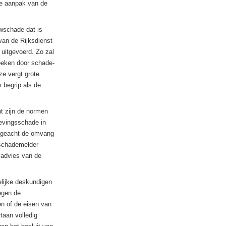
de aanpak van de
uwschade dat is
van de Rijksdienst
uitgevoerd. Zo zal
oeken door schade-
e vergt grote
 begrip als de
t zijn de normen
bevingsschade in
ongeacht de omvang
 schademelder
t advies van de
lijke deskundigen
egen de
en of de eisen van
taan volledig