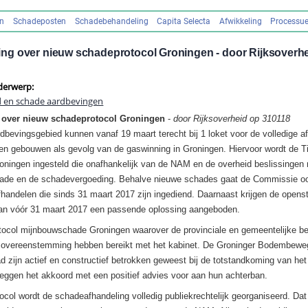
en
Schadeposten
Schadebehandeling
Capita Selecta
Afwikkeling
Processue
g over nieuw schadeprotocol Groningen - door Rijksoverhe
derwerp:
d en schade aardbevingen
over nieuw schadeprotocol Groningen
-
door Rijksoverheid op 310118
dbevingsgebied kunnen vanaf 19 maart terecht bij 1 loket voor de volledige a
n gebouwen als gevolg van de gaswinning in Groningen. Hiervoor wordt de Ti
ningen ingesteld die onafhankelijk van de NAM en de overheid beslissingen
ade en de schadevergoeding. Behalve nieuwe schades gaat de Commissie oo
andelen die sinds 31 maart 2017 zijn ingediend. Daarnaast krijgen de opens
n vóór 31 maart 2017 een passende oplossing aangeboden.
otocol mijnbouwschade Groningen waarover de provinciale en gemeentelijke be
overeenstemming hebben bereikt met het kabinet. De Groninger Bodembeweg
 zijn actief en constructief betrokken geweest bij de totstandkoming van het
leggen het akkoord met een positief advies voor aan hun achterban.
ocol wordt de schadeafhandeling volledig publiekrechtelijk georganiseerd. Dat