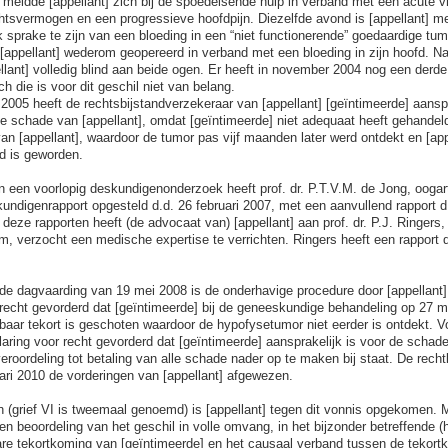
meldde [appellant] zich bij de spoedeisende hulp in verband met een acute vri
chtsvermogen en een progressieve hoofdpijn. Diezelfde avond is [appellant] m
k sprake te zijn van een bloeding in een “niet functionerende” goedaardige tum
[appellant] wederom geopereerd in verband met een bloeding in zijn hoofd. N
llant] volledig blind aan beide ogen. Er heeft in november 2004 nog een derde
 die is voor dit geschil niet van belang.
 2005 heeft de rechtsbijstandverzekeraar van [appellant] [geïntimeerde] aansp
le schade van [appellant], omdat [geïntimeerde] niet adequaat heeft gehandel
an [appellant], waardoor de tumor pas vijf maanden later werd ontdekt en [app
nd is geworden.
n een voorlopig deskundigenonderzoek heeft prof. dr. P.T.V.M. de Jong, ooga
kundigenrapport opgesteld d.d. 26 februari 2007, met een aanvullend rapport d
deze rapporten heeft (de advocaat van) [appellant] aan prof. dr. P.J. Ringers,
 verzocht een medische expertise te verrichten. Ringers heeft een rapport 
de dagvaarding van 19 mei 2008 is de onderhavige procedure door [appellant] g
 recht gevorderd dat [geïntimeerde] bij de geneeskundige behandeling op 27 
nbaar tekort is geschoten waardoor de hypofysetumor niet eerder is ontdekt. V
laring voor recht gevorderd dat [geïntimeerde] aansprakelijk is voor de schad
roordeling tot betaling van alle schade nader op te maken bij staat. De recht
ari 2010 de vorderingen van [appellant] afgewezen.
n (grief VI is tweemaal genoemd) is [appellant] tegen dit vonnis opgekomen. 
en beoordeling van het geschil in volle omvang, in het bijzonder betreffende (
re tekortkoming van [geïntimeerde] en het causaal verband tussen de tekort