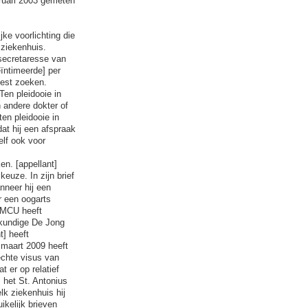
bruari 2003 gemeten
ke voorlichting die
 ziekenhuis.
 secretaresse van
ïntimeerde] per
est zoeken.
en pleidooie in
n andere dokter of
en pleidooie in
at hij een afspraak
lf ook voor
en. [appellant]
euze. In zijn brief
nneer hij een
r een oogarts
 UMCU heeft
skundige De Jong
t] heeft
 maart 2009 heeft
lechte visus van
t er op relatief
 het St. Antonius
lk ziekenhuis hij
ikelijk brieven