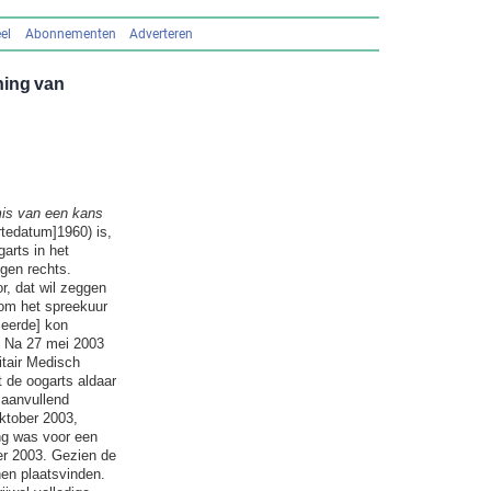
el
Abonnementen
Adverteren
ning van
mis van een kans
tedatum]1960) is,
garts in het
gen rechts.
r, dat wil zeggen
om het spreekuur
meerde] kon
. Na 27 mei 2003
itair Medisch
 de oogarts aldaar
 aanvullend
ktober 2003,
ng was voor een
er 2003. Gezien de
nen plaatsvinden.