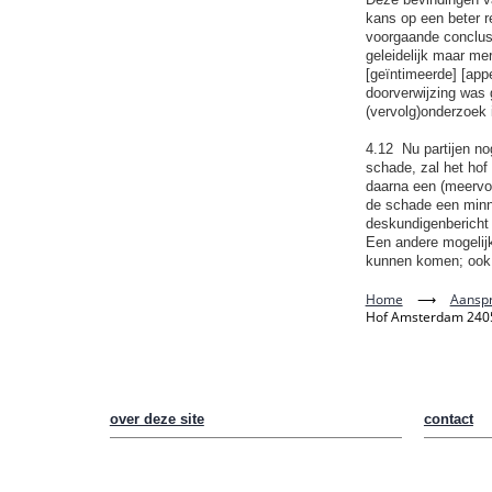
kans op een beter r
voorgaande conclusi
geleidelijk maar me
[geïntimeerde] [app
doorverwijzing was 
(vervolg)onderzoek i
4.12 Nu partijen n
schade, zal het hof 
daarna een (meervou
de schade een minne
deskundigenbericht 
Een andere mogelijkh
kunnen komen; ook o
Home
⟶
Aanspr
Hof Amsterdam 24051
over deze site
contact