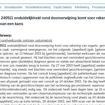
en
Schadeposten
Schadebehandeling
Capita Selecta
Afwikkeling
Processue
240511 onduidelijkheid rond doorverwijzing komt voor reke
 van een kans
derwerp:
d oogheelkunde, opticien, optometrist
40511
onduidelijkheid rond doorverwijzing komt voor rekening van oogarts; ge
e zaak, samengevat weergegeven, om het volgende. [appellant] (geb. [geboor
e opticien, op 13 februari 2003 bij [geïntimeerde], toentertijd werkzaam als oo
en, op consult geweest. Hij had klachten over een verminderd gezichtsvermo
hiervoor geen (duidelijke) diagnose geven en stelde een afwachtend beleid voo
m over zes maanden terug te komen. Op 27 mei 2003 heeft [appellant] weder
meerde], nog steeds met klachten over verminderd gezichtvermogen. [geïnti
een diagnose komen. Na het consult kreeg [appellant] zijn patiëntenkaart mee
elefonisch contact opgenomen met de polikliniek oogheelkunde van het Univers
een afspraak gemaakt voor een consult op 14 oktober 2003. Op die dag heeft
chtering van de gezichtsscherpte aan het rechteroog geconstateerd, waarvoor
chtsveldonderzoek) nodig was. Dit onderzoek heeft twee dagen later, op 16 o
arbij een vermoeden op een chiasmacompressie van de rechterzijde aanleidi
r de neurochirurg. Het onderzoek bij de neurochirurg vond plaats op 24 oktob
j [appellant] zou op korte termijn, 28 oktober 2003, een MRI-scan van de herse