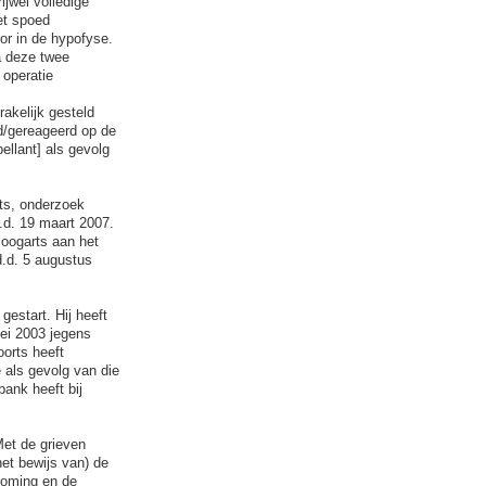
jwel volledige
et spoed
or in de hypofyse.
a deze twee
 operatie
rakelijk gesteld
d/gereageerd op de
ellant] als gevolg
rts, onderzoek
.d. 19 maart 2007.
 oogarts aan het
d.d. 5 augustus
estart. Hij heeft
mei 2003 jegens
oorts heeft
e als gevolg van die
bank heeft bij
Met de grieven
het bewijs van) de
koming en de