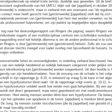
rvolgonderzoek op relatief korte termijn, duidelijk was geworden. Uit de bri
-assistent oogheelkunde van het UMCU, blijkt ook dat [appellant] in oktober 20
ntimeerde] is onderzocht, maar in verband met een overname van “de reguliere
n contact meer heeft gezocht met [geïntimeerde] ([appellant] stelt dat hij zic
naderende pensioen van [geïntimeerde]) kan hem niet worden verweten, nu het
als professioneel hulpverlener, om zijn patiënt op begrijpelijke wijze deugdelijk
k nog naar het deskundigenrapport van Ringers (4e pagina), waarin Ringers ve
individuele oogarts of een multidisciplinair centrum een schriftelijke overdrach
vraagstelling en/of het feitelijk dilemma is om de andere professional in te sc
n Ringers is door [geïntimeerde] niet (gemotiveerd) betwist. Zelfs als zou 
het dossier slechts meegaf voor nader overleg met bijvoorbeeld de huisarts, h
 mogen ontbreken.
venvermelde feiten en omstandigheden, in onderling verband beschouwd, hee
s van een redelijk handelend en redelijk bekwaam vakgenoot onder gelijke 
ze tekortkoming kan [geïntimeerde] worden toegerekend. Uit dien hoofde is hi
gevolg van zijn handelen/nalaten. Voor de omvang van de schade is het volg
hrijft in zijn rapportage (p. 9-10, in antwoord op vraag 5) de kans in het alg
an een hypofysetumor blind raakt. Uit de rapportage volgt voorts (p. 10-11, i
een hypofysetumor ontdekt wordt hoe eerder men gaat behandelen. Bij een aan
wordt niet direct geopereerd, maar eerst geprobeerd om met medicamenteuze 
 remmen. Heel weinig mensen worden blind door een hypofysetumor. De belang
te zijn het optreden van apoplexie in de tumor. [appellant] is hierdoor blind gew
e Jong, bij mensen zonder risicofactoren (die bij [appellant] niet gesteld of g
jk maar toevallig incident”.
n De Jong in ogenschouw genomen lijkt er naar ’s hofs oordeel sprake te zi