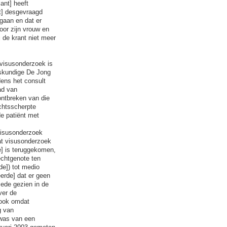
ant] heeft
nt] desgevraagd
egaan en dat er
oor zijn vrouw en
 de krant niet meer
 visusonderzoek is
eskundige De Jong
dens het consult
ad van
ontbreken van die
chtsscherpte
de patiënt met
 visusonderzoek
at visusonderzoek
e] is teruggekomen,
echtgenote ten
de]) tot medio
eerde] dat er geen
ede gezien in de
ver de
 ook omdat
g van
 was van een