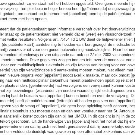
euwe specialist, zo verstaat het hof) hebben opgesteld. Overigens meende hij 
erwijzing. Ten pleidooie in hoger beroep heeft [geïntimeerde] desgevraagd ge
ft gedacht om contact op te nemen met [appellant] toen hij de patiëntenkaart 
ontact meer met hem opnam.
teert dat de patiëntenkaart geen informatie verschaft over het doorverwijzing
der staat op de patiëntenkaart niet vermeld dat er (weer) een visusonderzoek 
t welke resultaten. Volgens art. 7:454 lid 1 BW dient de hulpverlener (hier: [
 (de patiëntenkaart) aantekening te houden van, kort gezegd, de medische be
llant]) voorzover dit voor een goede hulpverlening noodzakelijk is. Naar het oo
 veronderstellenderwijs er van uitgaande dat ook op 27 mei 2003 visusonderzoe
n moeten maken. Deze gegevens zeggen immers iets over de noodzaak van do
 naar een multidisciplinair ziekenhuis en zijn tevens van belang voor een opv
eerde] van zijn verwijzingsbeleid aantekening moeten maken, niet alleen met 
 een nieuwe oogarts voor [appellant] noodzakelijk maakte, maar ook omdat [ge
g naar een multidisciplinair ziekenhuis moest plaatsvinden opdat op relatief k
n plaatsvinden. [geïntimeerde] had vervolgens een verwijsbrief kunnen opstel
et zijn bevindingen (waaronder zijn eerdere waarschijnlijkheidsdiagnose pre-s
n hij had de huisarts van [appellant] kunnen berichten over de verwijzing. Dit
imeerde] heeft de patiëntenkaart (letterlijk) uit handen gegeven aan [appellant]
even van de vraag of [appellant], die geen hoge opleiding heeft genoten, beg
plinair ziekenhuis zou moeten gaan en dan met voorkeur naar het St. Antoniu
r aanzienlijk korter zouden zijn dan bij het UMCU. In dit opzicht is hij in de z
) tekort geschoten. Uit de handelwijze van [appellant] leidt het hof af dat hij e
ivé-redenen en dat hij zich niet heeft gerealiseerd dat hij aanmerkelijk eerd
n hem voldoende duidelijk was gewezen op een alternatief ziekenhuis dan we