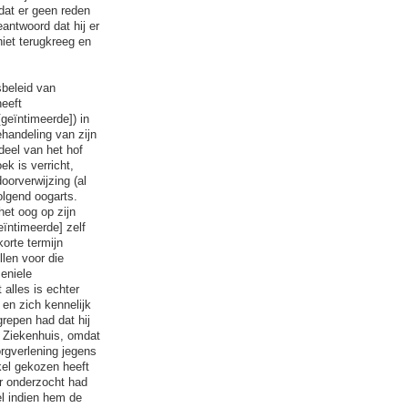
dat er geen reden
antwoord dat hij er
niet terugkreeg en
sbeleid van
heeft
geïntimeerde]) in
handeling van zijn
rdeel van het hof
k is verricht,
orverwijzing (al
olgend oogarts.
het oog op zijn
ïntimeerde] zelf
orte termijn
len voor die
eniele
 alles is echter
 en zich kennelijk
repen had dat hij
s Ziekenhuis, omdat
orgverlening jegens
nkel gekozen heeft
er onderzocht had
l indien hem de