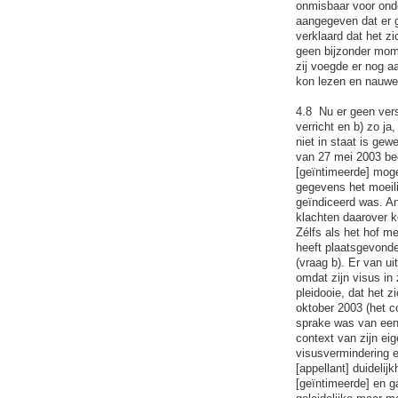
onmisbaar voor onde
aangegeven dat er g
verklaard dat het zi
geen bijzonder mome
zij voegde er nog a
kon lezen en nauwel
4.8 Nu er geen vers
verricht en b) zo j
niet in staat is ge
van 27 mei 2003 beo
[geïntimeerde] moge
gegevens het moeili
geïndiceerd was. And
klachten daarover 
Zélfs als het hof m
heeft plaatsgevonde
(vraag b). Er van u
omdat zijn visus in 
pleidooie, dat het z
oktober 2003 (het co
sprake was van een
context van zijn ei
visusvermindering e
[appellant] duideli
[geïntimeerde] en g