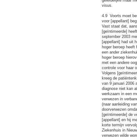
geleidelijke maar m
visus.
4.9 Voorts moet beo
voor [appellant] beg
Vast staat dat, aan
[geïntimeerde] heef
september 2003 met
[appellant] had uit
hoger beroep heeft h
een ander ziekenhuis
hoger beroep hierov
met een andere oog
controle voor haar 
Volgens [geïntimeerd
kreeg de patiëntenk
van 9 januari 2006 
diagnose niet kan af
werkzaam in een mult
verwezen in verband
(naar aanleiding van
doorverwezen omdat 
[geïntimeerde] de ve
[appellant] en hij m
korte termijn vervo
Ziekenhuis in Nieuw
verwezen wilde worde