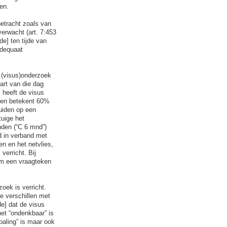
en.
etracht zoals van
erwacht (art. 7:453
e] ten tijde van
adequaat
r (visus)onderzoek
aart van die dag
 heeft de visus
geen betekent 60%
uiden op een
tuige het
nden (“C 6 mnd”)
d in verband met
en en het netvlies,
verricht. Bij
om een vraagteken
oek is verricht.
de verschillen met
e] dat de visus
het “ondenkbaar” is
paling” is maar ook