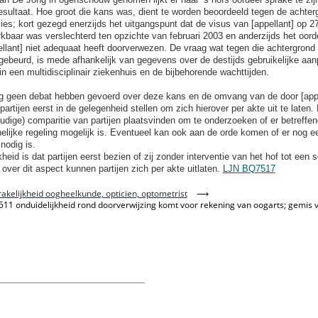
esultaat. Hoe groot die kans was, dient te worden beoordeeld tegen de achter
es; kort gezegd enerzijds het uitgangspunt dat de visus van [appellant] op 2
rkbaar was verslechterd ten opzichte van februari 2003 en anderzijds het oord
ellant] niet adequaat heeft doorverwezen. De vraag wat tegen die achtergrond
gebeurd, is mede afhankelijk van gegevens over de destijds gebruikelijke aa
n een multidisciplinair ziekenhuis en de bijbehorende wachttijden.
og geen debat hebben gevoerd over deze kans en de omvang van de door [appe
partijen eerst in de gelegenheid stellen om zich hierover per akte uit te late
dige) comparitie van partijen plaatsvinden om te onderzoeken of er betreff
lijke regeling mogelijk is. Eventueel kan ook aan de orde komen of er nog e
nodig is.
eid is dat partijen eerst bezien of zij zonder interventie van het hof tot een 
ver dit aspect kunnen partijen zich per akte uitlaten.
LJN BQ7517
akelijkheid oogheelkunde, opticien, optometrist
⟶
1 onduidelijkheid rond doorverwijzing komt voor rekening van oogarts; gemis 