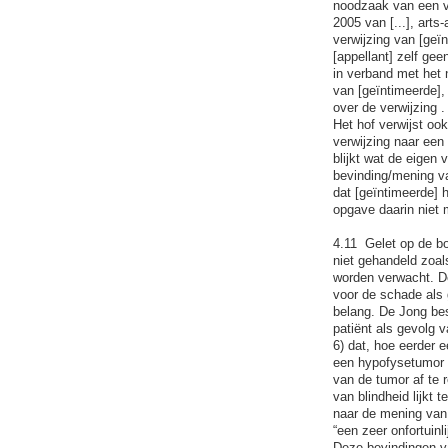
noodzaak van een ve
2005 van [...], arts
verwijzing van [geï
[appellant] zelf gee
in verband met het 
van [geïntimeerde], 
over de verwijzing .
Het hof verwijst oo
verwijzing naar een 
blijkt wat de eigen 
bevinding/mening va
dat [geïntimeerde] 
opgave daarin niet
4.11 Gelet op de bo
niet gehandeld zoal
worden verwacht. De
voor de schade als 
belang. De Jong besc
patiënt als gevolg v
6) dat, hoe eerder 
een hypofysetumor 
van de tumor af te
van blindheid lijkt 
naar de mening van D
“een zeer onfortuinli
Deze bevindingen va