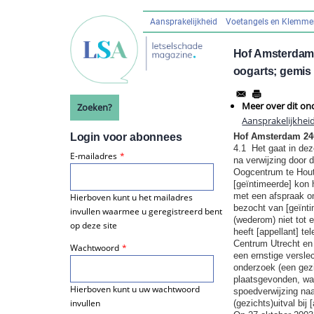
Overslaan
en
Aansprakelijkheid
Voetangels en Klemm
Hoofdnavigatie
naar
de
Hof Amsterdam 
inhoud
oogarts; gemis
gaan
Meer over dit on
Zoeken?
Aansprakelijkhei
Login voor abonnees
Hof Amsterdam 2
4.1 Het gaat in dez
E-mailadres
na verwijzing door d
Oogcentrum te Hout
[geïntimeerde] kon 
met een afspraak o
Hierboven kunt u het mailadres
bezocht van [geïnti
invullen waarmee u geregistreerd bent
(wederom) niet tot 
op deze site
heeft [appellant] t
Centrum Utrecht en 
Wachtwoord
een ernstige versle
onderzoek (een gezi
plaatsgevonden, wa
Hierboven kunt u uw wachtwoord
spoedverwijzing naa
invullen
(gezichts)uitval bi