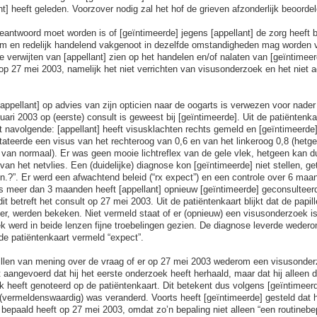
t] heeft geleden. Voorzover nodig zal het hof de grieven afzonderlijk beoordel
antwoord moet worden is of [geïntimeerde] jegens [appellant] de zorg heeft b
m en redelijk handelend vakgenoot in dezelfde omstandigheden mag worden v
 verwijten van [appellant] zien op het handelen en/of nalaten van [geïntimeerd
op 27 mei 2003, namelijk het niet verrichten van visusonderzoek en het niet 
[appellant] op advies van zijn opticien naar de oogarts is verwezen voor nade
ruari 2003 op (eerste) consult is geweest bij [geïntimeerde]. Uit de patiëntenk
et navolgende: [appellant] heeft visusklachten rechts gemeld en [geïntimeerde]
ateerde een visus van het rechteroog van 0,6 en van het linkeroog 0,8 (het
 van normaal). Er was geen mooie lichtreflex van de gele vlek, hetgeen kan d
van het netvlies. Een (duidelijke) diagnose kon [geïntimeerde] niet stellen, ge
gn.?”. Er werd een afwachtend beleid (“rx expect”) en een controle over 6 maa
s meer dan 3 maanden heeft [appellant] opnieuw [geïntimeerde] geconsulteer
dit betreft het consult op 27 mei 2003. Uit de patiëntenkaart blijkt dat de papill
er, werden bekeken. Niet vermeld staat of er (opnieuw) een visusonderzoek is 
 werd in beide lenzen fijne troebelingen gezien. De diagnose leverde weder
 de patiëntenkaart vermeld “expect”.
illen van mening over de vraag of er op 27 mei 2003 wederom een visusonderz
 aangevoerd dat hij het eerste onderzoek heeft herhaald, maar dat hij alleen 
k heeft genoteerd op de patiëntenkaart. Dit betekent dus volgens [geïntimeerd
t (vermeldenswaardig) was veranderd. Voorts heeft [geïntimeerde] gesteld dat 
t bepaald heeft op 27 mei 2003, omdat zo’n bepaling niet alleen “een routinebe