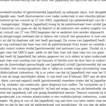
erkbare verslechtering van de visus van [appellant] ten opzichte van de in fe
ordeeld worden of [geïntimeerde] [appellant] op adequate wijze, met deugdelij
rijpelijk was, heeft doorverwezen voor nader onderzoek in een interdisciplinair
sluitend op het consult op 27 mei 2003, [appellant] zijn patiëntenkaart van de
t meegekregen. Volgens [appellant] kreeg hij de patiëntenkaart mee omdat [ge
 pensioen zou gaan en dat hij daarom in de toekomst een andere oogarts mo
 het consult van 27 mei 2003 begrepen dat er wederom kon worden afgewacht. T
ij desgevraagd verklaard dat er tijdens het consult niet gesproken is over ee
 en dat hij daarnaar ook niet heeft gevraagd. De vrouw van [appellant] heeft t
er nog verklaard dat haar man met de patiëntenkaart thuis kwam en vertelde d
arts moest maken omdat [geïntimeerde] met pensioen zou gaan. Omdat zij ze
ogen naar het UMCU gaat, wilde ze dat haar man ook daar naar toe zou gaan.
e] heeft hij [appellant] het advies gegeven om zich elders te laten onderzoek
aart mee voor overleg met zijn huisarts of familie over de door hem te maken k
aan de (toenmalige) gemachtigde van [appellant] schrijft [geïntimeerde] dat wa
ronden, het verwijzingsadvies dan is “altijd en zonder enige uitzondering” naa
idisciplinair ziekenhuis. Hij is er zeker van dat hij [appellant] niet naar het
 met de lange wachttijden aldaar. In zijn brief van 8 februari 2007 aan de de
 diens concept-rapport) meldt [geïntimeerde] meerdere malen dat hij [appellan
hij, ondanks zijn onderzoek, geen diagnose kon stellen. Ter comparitie op 5
rwijzing nog als volgt toegelicht: hij had wel enige zorg om de betrekkelijk s
erkte dat [appellant] zelf ook graag duidelijkheid wenste. Daarom meende hij da
lgonderzoek zou moeten plaatsvinden in een multidisciplinair ziekenhuis, zoals
egein. Hij ging er van uit dat [appellant] nog aan hem zou laten weten naar we
n en dat hij dan ook de patiëntenkaart zou terugkrijgen. Hij zou dan de gebru