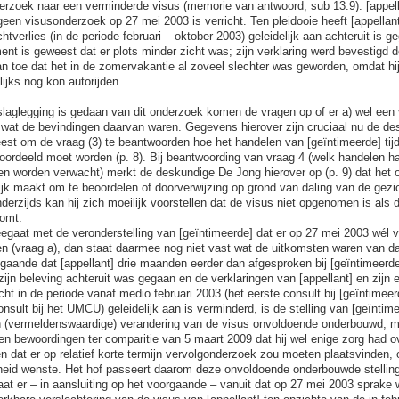
rzoek naar een verminderde visus (memorie van antwoord, sub 13.9). [appell
een visusonderzoek op 27 mei 2003 is verricht. Ten pleidooie heeft [appella
chtverlies (in de periode februari – oktober 2003) geleidelijk aan achteruit is g
nt is geweest dat er plots minder zicht was; zijn verklaring werd bevestigd d
an toe dat het in de zomervakantie al zoveel slechter was geworden, omdat hij
ijks nog kon autorijden.
laglegging is gedaan van dit onderzoek komen de vragen op of er a) wel een
a, wat de bevindingen daarvan waren. Gegevens hierover zijn cruciaal nu de d
weest om de vraag (3) te beantwoorden hoe het handelen van [geïntimeerde] tij
ordeeld moet worden (p. 8). Bij beantwoording van vraag 4 (welk handelen h
n worden verwacht) merkt de deskundige De Jong hierover op (p. 9) dat het 
jk maakt om te beoordelen of doorverwijzing op grond van daling van de gezi
erzijds kan hij zich moeilijk voorstellen dat de visus niet opgenomen is als 
komt.
eegaat met de veronderstelling van [geïntimeerde] dat er op 27 mei 2003 wél
n (vraag a), dan staat daarmee nog niet vast wat de uitkomsten waren van d
itgaande dat [appellant] drie maanden eerder dan afgesproken bij [geïntimeerd
zijn beleving achteruit was gegaan en de verklaringen van [appellant] en zijn 
icht in de periode vanaf medio februari 2003 (het eerste consult bij [geïntimeer
nsult bij het UMCU) geleidelijk aan is verminderd, is de stelling van [geïntim
 (vermeldenswaardige) verandering van de visus onvoldoende onderbouwd, m
gen bewoordingen ter comparitie van 5 maart 2009 dat hij wel enige zorg had o
n dat er op relatief korte termijn vervolgonderzoek zou moeten plaatsvinden,
jkheid wenste. Het hof passeert daarom deze onvoldoende onderbouwde stellin
aat er – in aansluiting op het voorgaande – vanuit dat op 27 mei 2003 sprake