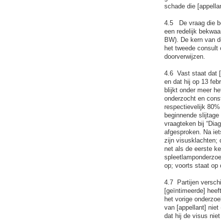
schade die [appellan
4.5 De vraag die be
een redelijk bekwaa
BW). De kern van de
het tweede consult 
doorverwijzen.
4.6 Vast staat dat 
en dat hij op 13 feb
blijkt onder meer h
onderzocht en const
respectievelijk 80%
beginnende slijtage 
vraagteken bij “Dia
afgesproken. Na iet
zijn visusklachten; 
net als de eerste ke
spleetlamponderzoek
op; voorts staat op
4.7 Partijen versch
[geïntimeerde] heeft
het vorige onderzoe
van [appellant] nie
dat hij de visus nie