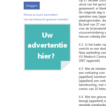
Op 27 oktober 2003 
uitval van het gezi
geopereerd; er blee
De volgende dag is 
Nieuw account aanmaken
operaties was [appe
Uw wachtwoord opnieuw instellen
plaatsgevonden, doch
Bij brief van 27 mei
voor de (im)materië
visusvermindering v
hiervan volledig bli
4.2 In het kader va
verricht en een des
Naar aanleiding van 
VU Medisch Centrum,
2007 opgesteld.
4.3 Met de inleiden
een verklaring voor
[appellant] toereke
[appellant] een verk
tekortkoming, met ve
vonnis van 10 febru
4.4 Met tien grieve
beoogt [appellant] e
gestelde toerekenba