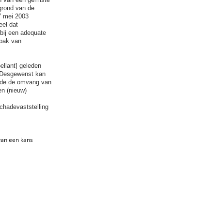
grond van de
7 mei 2003
eel dat
 bij een adequate
npak van
llant] geleden
n. Desgewenst kan
ende de omvang van
en (nieuw)
schadevaststelling
van een kans