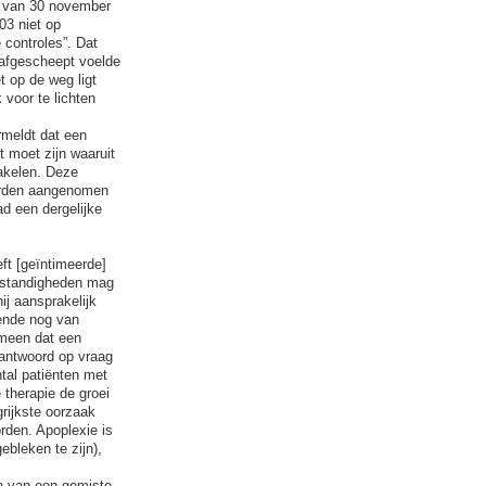
ef van 30 november
03 niet op
 controles”. Dat
h afgescheept voelde
 op de weg ligt
 voor te lichten
rmeldt dat een
t moet zijn waaruit
hakelen. Deze
worden aangenomen
ad een dergelijke
ft [geïntimeerde]
omstandigheden mag
j aansprakelijk
ende nog van
emeen dat een
n antwoord op vraag
tal patiënten met
therapie de groei
rijkste oorzaak
orden. Apoplexie is
ebleken te zijn),
jn van een gemiste