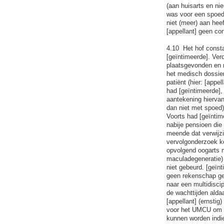
(aan huisarts en ni
was voor een spoedv
niet (meer) aan hee
[appellant] geen c
4.10 Het hof consta
[geïntimeerde]. Ver
plaatsgevonden en me
het medisch dossier
patiënt (hier: [appe
had [geïntimeerde],
aantekening hierva
dan niet met spoed)
Voorts had [geïntim
nabije pensioen die
meende dat verwijzin
vervolgonderzoek ko
opvolgend oogarts m
maculadegeneratie) e
niet gebeurd. [geïnt
geen rekenschap geg
naar een multidisci
de wachttijden aldaa
[appellant] (ernstig
voor het UMCU om pr
kunnen worden indie