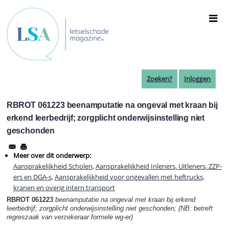
Overslaan
en
naar
de
inhoud
gaan
Zoeken?
Inloggen
RBROT 061223 beenamputatie na ongeval met kraan bij
erkend leerbedrijf; zorgplicht onderwijsinstelling niet
geschonden
Meer over dit onderwerp:
Aansprakelijkheid Scholen
,
Aansprakelijkheid Inleners, Uitleners, ZZP-
ers en DGA-s
,
Aansprakelijkheid voor ongevallen met heftrucks,
kranen en overig intern transport
RBROT 061223
beenamputatie na ongeval met kraan bij erkend
leerbedrijf; zorgplicht onderwijsinstelling niet geschonden; (NB: betreft
regreszaak van verzekeraar formele wg-er)