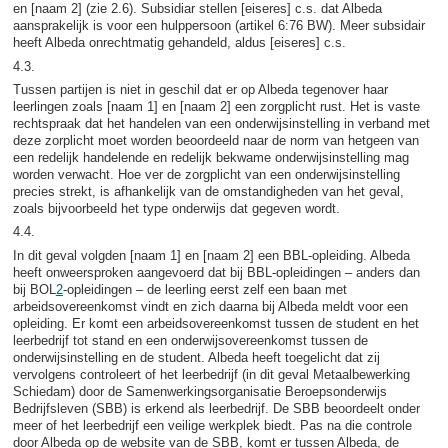
en [naam 2] (zie 2.6). Subsidiar stellen [eiseres] c.s. dat Albeda
aansprakelijk is voor een hulppersoon (artikel 6:76 BW). Meer subsidair
heeft Albeda onrechtmatig gehandeld, aldus [eiseres] c.s.
4.3.
Tussen partijen is niet in geschil dat er op Albeda tegenover haar
leerlingen zoals [naam 1] en [naam 2] een zorgplicht rust. Het is vaste
rechtspraak dat het handelen van een onderwijsinstelling in verband met
deze zorplicht moet worden beoordeeld naar de norm van hetgeen van
een redelijk handelende en redelijk bekwame onderwijsinstelling mag
worden verwacht. Hoe ver de zorgplicht van een onderwijsinstelling
precies strekt, is afhankelijk van de omstandigheden van het geval,
zoals bijvoorbeeld het type onderwijs dat gegeven wordt.
4.4.
In dit geval volgden [naam 1] en [naam 2] een BBL-opleiding. Albeda
heeft onweersproken aangevoerd dat bij BBL-opleidingen – anders dan
bij BOL
2
-opleidingen – de leerling eerst zelf een baan met
arbeidsovereenkomst vindt en zich daarna bij Albeda meldt voor een
opleiding. Er komt een arbeidsovereenkomst tussen de student en het
leerbedrijf tot stand en een onderwijsovereenkomst tussen de
onderwijsinstelling en de student. Albeda heeft toegelicht dat zij
vervolgens controleert of het leerbedrijf (in dit geval Metaalbewerking
Schiedam) door de Samenwerkingsorganisatie Beroepsonderwijs
Bedrijfsleven (SBB) is erkend als leerbedrijf. De SBB beoordeelt onder
meer of het leerbedrijf een veilige werkplek biedt. Pas na die controle
door Albeda op de website van de SBB, komt er tussen Albeda, de