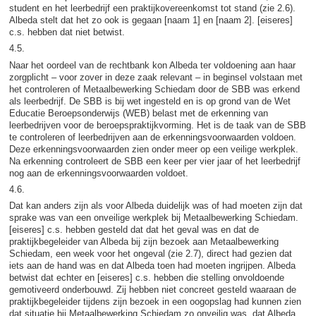
student en het leerbedrijf een praktijkovereenkomst tot stand (zie 2.6).
Albeda stelt dat het zo ook is gegaan [naam 1] en [naam 2]. [eiseres]
c.s. hebben dat niet betwist.
4.5.
Naar het oordeel van de rechtbank kon Albeda ter voldoening aan haar
zorgplicht – voor zover in deze zaak relevant – in beginsel volstaan met
het controleren of Metaalbewerking Schiedam door de SBB was erkend
als leerbedrijf. De SBB is bij wet ingesteld en is op grond van de Wet
Educatie Beroepsonderwijs (WEB) belast met de erkenning van
leerbedrijven voor de beroepspraktijkvorming. Het is de taak van de SBB
te controleren of leerbedrijven aan de erkenningsvoorwaarden voldoen.
Deze erkenningsvoorwaarden zien onder meer op een veilige werkplek.
Na erkenning controleert de SBB een keer per vier jaar of het leerbedrijf
nog aan de erkenningsvoorwaarden voldoet.
4.6.
Dat kan anders zijn als voor Albeda duidelijk was of had moeten zijn dat
sprake was van een onveilige werkplek bij Metaalbewerking Schiedam.
[eiseres] c.s. hebben gesteld dat dat het geval was en dat de
praktijkbegeleider van Albeda bij zijn bezoek aan Metaalbewerking
Schiedam, een week voor het ongeval (zie 2.7), direct had gezien dat
iets aan de hand was en dat Albeda toen had moeten ingrijpen. Albeda
betwist dat echter en [eiseres] c.s. hebben die stelling onvoldoende
gemotiveerd onderbouwd. Zij hebben niet concreet gesteld waaraan de
praktijkbegeleider tijdens zijn bezoek in een oogopslag had kunnen zien
dat situatie bij Metaalbewerking Schiedam zo onveilig was, dat Albeda