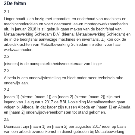
2De feiten
2.1.
Linger houdt zich bezig met reparaties en onderhoud van machines en
machineonderdelen en voert daarnaast las-en montagewerkzaamheden
uit. In januari 2018 is zij gebruik gaan maken van de bedrijfshal van
Metaalbewerking Schiedam B.V. (hierna: Metaalbewerking Schiedam) en
de in die bedrijfshal aanwezige machines en inventaris. Zij kon ook de
arbeidskrachten van Metaalbewerking Schiedam inzetten voor haar
werkzaamheden.
2.2.
[eiseres] is de aansprakelijkheidsverzekeraar van Linger.
2.3.
Albeda is een onderwijsinstelling en biedt onder meer technisch mbo-
onderwijs aan.
2.4.
[naam 1] (hierna: [naam 1]) en [naam 2] (hierna: [naam 2]) zijn met
ingang van 1 augustus 2017 de BBL
1
-opleiding Metaalbewerken gaan
volgen bij Albeda. In dat kader zijn tussen Albeda en [naam 1] en Albeda
en [naam 2] onderwijsovereenkomsten tot stand gekomen.
2.5.
Daarnaast zijn [naam 1] en [naam 2] per augustus 2017 ieder op basis
van een arbeidsovereenkomst in dienst getreden bij Metaalbewerking