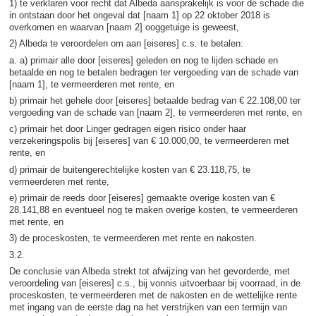
1) te verklaren voor recht dat Albeda aansprakelijk is voor de schade die
in ontstaan door het ongeval dat [naam 1] op 22 oktober 2018 is
overkomen en waarvan [naam 2] ooggetuige is geweest,
2) Albeda te veroordelen om aan [eiseres] c.s. te betalen:
a. a) primair alle door [eiseres] geleden en nog te lijden schade en
betaalde en nog te betalen bedragen ter vergoeding van de schade van
[naam 1], te vermeerderen met rente, en
b) primair het gehele door [eiseres] betaalde bedrag van € 22.108,00 ter
vergoeding van de schade van [naam 2], te vermeerderen met rente, en
c) primair het door Linger gedragen eigen risico onder haar
verzekeringspolis bij [eiseres] van € 10.000,00, te vermeerderen met
rente, en
d) primair de buitengerechtelijke kosten van € 23.118,75, te
vermeerderen met rente,
e) primair de reeds door [eiseres] gemaakte overige kosten van €
28.141,88 en eventueel nog te maken overige kosten, te vermeerderen
met rente, en
3) de proceskosten, te vermeerderen met rente en nakosten.
3.2.
De conclusie van Albeda strekt tot afwijzing van het gevorderde, met
veroordeling van [eiseres] c.s., bij vonnis uitvoerbaar bij voorraad, in de
proceskosten, te vermeerderen met de nakosten en de wettelijke rente
met ingang van de eerste dag na het verstrijken van een termijn van