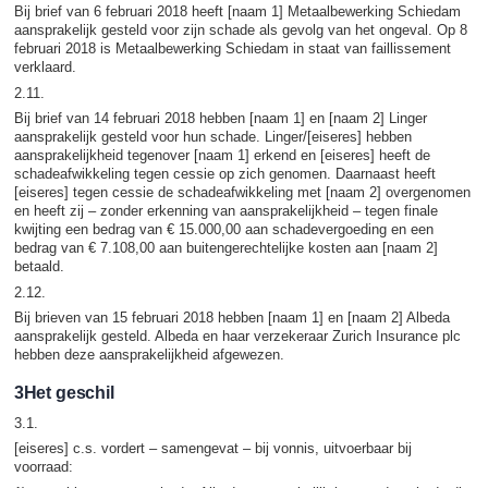
Bij brief van 6 februari 2018 heeft [naam 1] Metaalbewerking Schiedam
aansprakelijk gesteld voor zijn schade als gevolg van het ongeval. Op 8
februari 2018 is Metaalbewerking Schiedam in staat van faillissement
verklaard.
2.11.
Bij brief van 14 februari 2018 hebben [naam 1] en [naam 2] Linger
aansprakelijk gesteld voor hun schade. Linger/[eiseres] hebben
aansprakelijkheid tegenover [naam 1] erkend en [eiseres] heeft de
schadeafwikkeling tegen cessie op zich genomen. Daarnaast heeft
[eiseres] tegen cessie de schadeafwikkeling met [naam 2] overgenomen
en heeft zij – zonder erkenning van aansprakelijkheid – tegen finale
kwijting een bedrag van € 15.000,00 aan schadevergoeding en een
bedrag van € 7.108,00 aan buitengerechtelijke kosten aan [naam 2]
betaald.
2.12.
Bij brieven van 15 februari 2018 hebben [naam 1] en [naam 2] Albeda
aansprakelijk gesteld. Albeda en haar verzekeraar Zurich Insurance plc
hebben deze aansprakelijkheid afgewezen.
3Het geschil
3.1.
[eiseres] c.s. vordert – samengevat – bij vonnis, uitvoerbaar bij
voorraad: