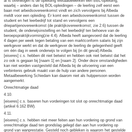
al is overwogen is de opleiding Metaalbewerken een BBL-opleiding,
waarbij – anders dan bij BOL-opleidingen – de leerling zelf eerst een
baan met arbeidsovereenkomst vindt en zich vervolgens bij Albeda
meldt voor een opleiding. Er komt een arbeidsovereenkomst tussen de
student en het leerbedrijf tot stand en vervolgens een
driepartijenovereenkomst (de praktijkovereenkomst; zie 2.6) tussen de
student, de onderwijsinstelling en het leerbedrijf ten behoeve van de
beroepspraktijkvorming(zie 4.4). Albeda heeft aangevoerd dat de leerling
4 dagen per week tegen betaling van een marktconform salaris bij zijn
werkgever werkt en dat de werkgever de leerling de gelegenheid geeft
om één dag in week onderwijs te volgen bij (in dit geval) Albeda.
[eiseres] c.s. hebben dit niet betwist en hebben ook niet betwist dat het
zo ook is gegaan bij [naam 1] en [naam 2]. Onder deze omstandigheden
kan niet worden vastgesteld dat Albeda bij de uitvoering van een
verbintenis gebruik maakt van de hulp van andere personen.
Metaalbewerking Schiedam kan daarom niet als hulppersoon worden
aangemerkt.
Onrechtmatige daad
4.10.
[eiseres] c.s. baseren hun vorderingen tot slot op onrechtmatige daad
(artikel 6:162 BW).
4.11.
[eiseres] c.s. hebben niet meer feiten aan hun vordering op grond van
onrechtmatige daad ten grondslag gelegd dan aan hun vordering op
grond van wanprestatie. Gesteld noch gebleken is waarom het gestelde