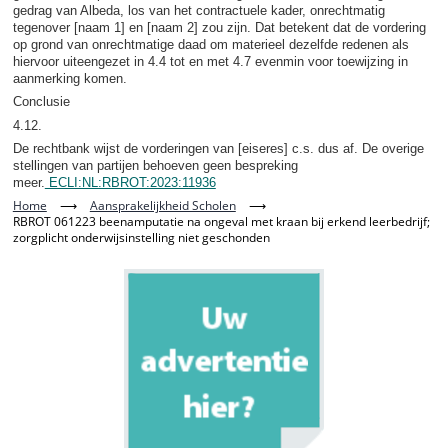
gedrag van Albeda, los van het contractuele kader, onrechtmatig
tegenover [naam 1] en [naam 2] zou zijn. Dat betekent dat de vordering
op grond van onrechtmatige daad om materieel dezelfde redenen als
hiervoor uiteengezet in 4.4 tot en met 4.7 evenmin voor toewijzing in
aanmerking komen.
Conclusie
4.12.
De rechtbank wijst de vorderingen van [eiseres] c.s. dus af. De overige
stellingen van partijen behoeven geen bespreking
meer.
ECLI:NL:RBROT:2023:11936
Home
⟶
Aansprakelijkheid Scholen
⟶
RBROT 061223 beenamputatie na ongeval met kraan bij erkend leerbedrijf;
zorgplicht onderwijsinstelling niet geschonden