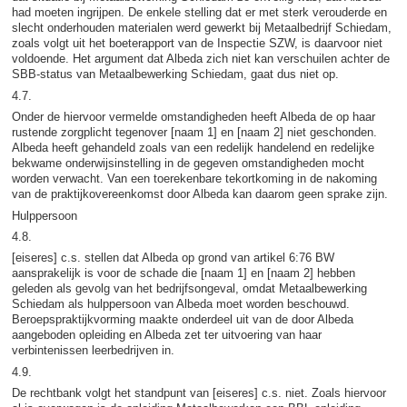
had moeten ingrijpen. De enkele stelling dat er met sterk verouderde en
slecht onderhouden materialen werd gewerkt bij Metaalbedrijf Schiedam,
zoals volgt uit het boeterapport van de Inspectie SZW, is daarvoor niet
voldoende. Het argument dat Albeda zich niet kan verschuilen achter de
SBB-status van Metaalbewerking Schiedam, gaat dus niet op.
4.7.
Onder de hiervoor vermelde omstandigheden heeft Albeda de op haar
rustende zorgplicht tegenover [naam 1] en [naam 2] niet geschonden.
Albeda heeft gehandeld zoals van een redelijk handelend en redelijke
bekwame onderwijsinstelling in de gegeven omstandigheden mocht
worden verwacht. Van een toerekenbare tekortkoming in de nakoming
van de praktijkovereenkomst door Albeda kan daarom geen sprake zijn.
Hulppersoon
4.8.
[eiseres] c.s. stellen dat Albeda op grond van artikel 6:76 BW
aansprakelijk is voor de schade die [naam 1] en [naam 2] hebben
geleden als gevolg van het bedrijfsongeval, omdat Metaalbewerking
Schiedam als hulppersoon van Albeda moet worden beschouwd.
Beroepspraktijkvorming maakte onderdeel uit van de door Albeda
aangeboden opleiding en Albeda zet ter uitvoering van haar
verbintenissen leerbedrijven in.
4.9.
De rechtbank volgt het standpunt van [eiseres] c.s. niet. Zoals hiervoor