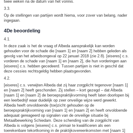
twee weken na de datum van het vonnis.
3.3.
Op de stellingen van partijen wordt hierna, voor zover van belang, nader
ingegaan.
4De beoordeling
4.1.
In deze zaak is het de vraag of Albeda aansprakelijk kan worden
gehouden voor de schade die [naam 1] en [naam 2] hebben geleden als
gevolg van het arbeidsongeval op 22 januari 2018 (zie 2.8). [eiseres] c.s.
vorderen de schade van [naam 1] en [naam 2], die hun vorderingen aan
[eiseres] c.s. hebben gecedeerd. Tussen partijen is niet in geschil dat
deze cessies rechtsgeldig hebben plaatsgevonden.
4.2.
[eiseres] c.s. verwijten Albeda dat zij haar zorgplicht tegenover [naam 1]
en [naam 2] heeft geschonden. Zij stellen – kort gezegd – dat Albeda
[naam 1] en [naam 2] de beroepspraktijkvorming heeft laten doorlopen bij
een leerbedrijf waar duidelijk op zeer onveilige wijze werd gewerkt.
Albeda heeft onvoldoende (toe)zicht gehouden op de
beroepspraktijkvorming van [naam 1] en [naam 2] en heeft onvoldoende
adequaat gereageerd op signalen van de onveilige situatie bij
Metaalbewerking Schiedam. Deze schending van de zorgplicht van
Albeda is volgens [eiseres] c.s. primair te kwalificeren als een
toerekenbare tekortkoming in de praktijkovereenkomsten met [naam 1]