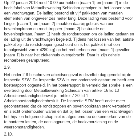
Op 22 januari 2018 rond 10.00 uur hebben [naam 1] en [naam 2] in de
bedrijfshal van Metaalbewerking Schiedam geholpen bij het lossen van
een vrachtwagen. De lading bestond uit vijf pakketten van metalen
elementen van ongeveer zes meter lang. Deze lading was bestemd voor
Linger. [naam 1] en [naam 2] maakten daarbij gebruik van een
bovenloopkraan en rondstroppen. [naam 2] bestuurde de
bovenloopkraan. [naam 1] heeft de rondstroppen om de lading gedaan en
de lading uit de vrachtwagen begeleid. Tijdens het lossen van het laatste
pakket zijn de rondstroppen gescheurd en is het pakket (met een
totaalgewicht van ± 4280 kg) op het rechterbeen van [naam 1] gevallen.
[naam 1] is naar het ziekenhuis overgebracht. Daar is zijn gehele
rechterbeen geamputeerd.
2.9.
Het onder 2.8 beschreven arbeidsongeval is dezelfde dag gemeld bij de
Inspectie SZW. De Inspectie SZW is een onderzoek gestart en heeft een
boeterapport opgesteld. In het boeterapport is vermeld dat sprake is een
overtreding door Metaalbewerking Schiedam van artikel 16 lid 10
Arbeidsomstandighedenwet jo. artikel 7.20 lid 1
Arbeidsomstandighedenbesluit. De Inspectie SZW heeft onder meer
geconstateerd dat de rondstroppen en bovenloopkraan sterk verouderd
en slecht onderhouden waren en dat bij het lossen van een vrachtwagen
het hijs- en hefgereedschap niet is afgestemd op de kenmerken van de
te hanteren lasten, de aanslagpunten, de haakvoorziening en de
weersomstandigheden.
2.10.