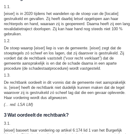
1.1.
[eiser] is in 2020 tijdens het wandelen op de stoep van de [locatie]
gestruikeld en gevallen. Zij heeft daarbij letsel opgelopen aan haar
rechterpols en hand, waaraan zij is geopereerd. Daarna heeft zij een lang
revalidatietraject doorlopen. Zij kan haar hand nog steeds niet 100 %
gebruiken.
1.2.
De stoep waarop [eiser] liep is van de gemeente. [eiser] zegt dat de
stoeptegels zó scheef en los lagen, dat zij daarover is gestruikeld. Zij
vordert dat de rechtbank vaststelt (“voor recht verklaart”) dat de
gemeente aansprakelijk is en dat de schade daarna in een aparte
procedure (de schadestaatprocedure) wordt vastgesteld.
1.3.
De rechtbank oordeelt in dit vonnis dat de gemeente niet aansprakelijk
is. [eiser] heeft de rechtbank niet duidelijk kunnen maken dat de tegel
waarover zij is gestruikeld zó scheef lag dat die een gevaar opleverde.
Haar vordering wordt dus afgewezen.
(... red. LSA LM)
3 Wat oordeelt de rechtbank?
3.1.
[eiser] baseert haar vordering op artikel 6:174 lid 1 van het Burgerlijk