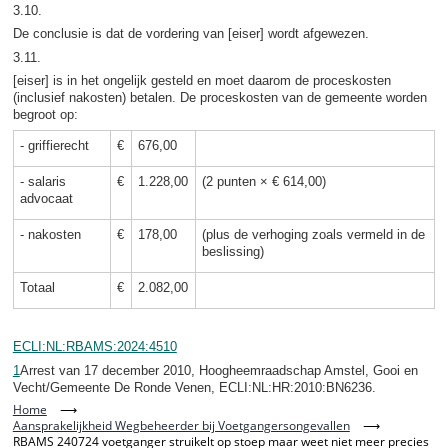
3.10.
De conclusie is dat de vordering van [eiser] wordt afgewezen.
3.11.
[eiser] is in het ongelijk gesteld en moet daarom de proceskosten
(inclusief nakosten) betalen. De proceskosten van de gemeente worden
begroot op:
- griffierecht
€
676,00
- salaris
€
1.228,00
(2 punten × € 614,00)
advocaat
- nakosten
€
178,00
(plus de verhoging zoals vermeld in de
beslissing)
Totaal
€
2.082,00
ECLI:NL:RBAMS:2024:4510
1
Arrest van 17 december 2010, Hoogheemraadschap Amstel, Gooi en
Vecht/Gemeente De Ronde Venen, ECLI:NL:HR:2010:BN6236.
Home
⟶
Aansprakelijkheid Wegbeheerder bij Voetgangersongevallen
⟶
RBAMS 240724 voetganger struikelt op stoep maar weet niet meer precies