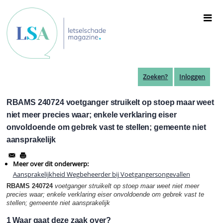
Overslaan
en
naar
de
inhoud
gaan
Zoeken?
Inloggen
RBAMS 240724 voetganger struikelt op stoep maar weet
niet meer precies waar; enkele verklaring eiser
onvoldoende om gebrek vast te stellen; gemeente niet
aansprakelijk
Meer over dit onderwerp:
Aansprakelijkheid Wegbeheerder bij Voetgangersongevallen
RBAMS 240724
voetganger struikelt op stoep maar weet niet meer
precies waar; enkele verklaring eiser onvoldoende om gebrek vast te
stellen; gemeente niet aansprakelijk
1 Waar gaat deze zaak over?