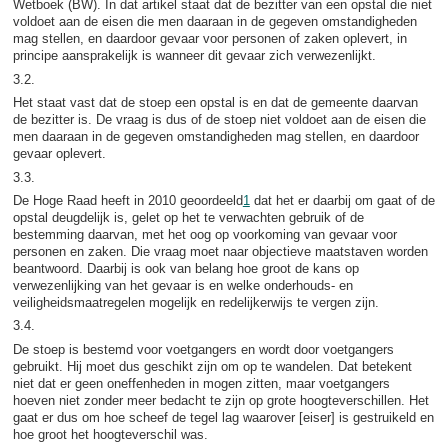
Wetboek (BW). In dat artikel staat dat de bezitter van een opstal die niet
voldoet aan de eisen die men daaraan in de gegeven omstandigheden
mag stellen, en daardoor gevaar voor personen of zaken oplevert, in
principe aansprakelijk is wanneer dit gevaar zich verwezenlijkt.
3.2.
Het staat vast dat de stoep een opstal is en dat de gemeente daarvan
de bezitter is. De vraag is dus of de stoep niet voldoet aan de eisen die
men daaraan in de gegeven omstandigheden mag stellen, en daardoor
gevaar oplevert.
3.3.
De Hoge Raad heeft in 2010 geoordeeld
1
dat het er daarbij om gaat of de
opstal deugdelijk is, gelet op het te verwachten gebruik of de
bestemming daarvan, met het oog op voorkoming van gevaar voor
personen en zaken. Die vraag moet naar objectieve maatstaven worden
beantwoord. Daarbij is ook van belang hoe groot de kans op
verwezenlijking van het gevaar is en welke onderhouds- en
veiligheidsmaatregelen mogelijk en redelijkerwijs te vergen zijn.
3.4.
De stoep is bestemd voor voetgangers en wordt door voetgangers
gebruikt. Hij moet dus geschikt zijn om op te wandelen. Dat betekent
niet dat er geen oneffenheden in mogen zitten, maar voetgangers
hoeven niet zonder meer bedacht te zijn op grote hoogteverschillen. Het
gaat er dus om hoe scheef de tegel lag waarover [eiser] is gestruikeld en
hoe groot het hoogteverschil was.