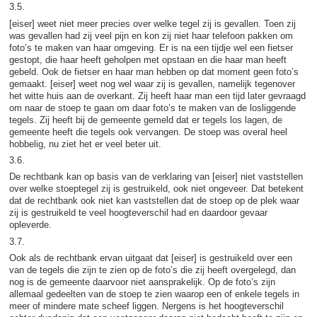
3.5.
[eiser] weet niet meer precies over welke tegel zij is gevallen. Toen zij
was gevallen had zij veel pijn en kon zij niet haar telefoon pakken om
foto’s te maken van haar omgeving. Er is na een tijdje wel een fietser
gestopt, die haar heeft geholpen met opstaan en die haar man heeft
gebeld. Ook de fietser en haar man hebben op dat moment geen foto’s
gemaakt. [eiser] weet nog wel waar zij is gevallen, namelijk tegenover
het witte huis aan de overkant. Zij heeft haar man een tijd later gevraagd
om naar de stoep te gaan om daar foto’s te maken van de losliggende
tegels. Zij heeft bij de gemeente gemeld dat er tegels los lagen, de
gemeente heeft die tegels ook vervangen. De stoep was overal heel
hobbelig, nu ziet het er veel beter uit.
3.6.
De rechtbank kan op basis van de verklaring van [eiser] niet vaststellen
over welke stoeptegel zij is gestruikeld, ook niet ongeveer. Dat betekent
dat de rechtbank ook niet kan vaststellen dat de stoep op de plek waar
zij is gestruikeld te veel hoogteverschil had en daardoor gevaar
opleverde.
3.7.
Ook als de rechtbank ervan uitgaat dat [eiser] is gestruikeld over een
van de tegels die zijn te zien op de foto’s die zij heeft overgelegd, dan
nog is de gemeente daarvoor niet aansprakelijk. Op de foto’s zijn
allemaal gedeelten van de stoep te zien waarop een of enkele tegels in
meer of mindere mate scheef liggen. Nergens is het hoogteverschil