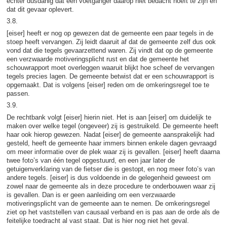
echter dusdanig dat een voetganger daarop niet bedacht hoeft te zijn en
dat dit gevaar oplevert.
3.8.
[eiser] heeft er nog op gewezen dat de gemeente een paar tegels in de
stoep heeft vervangen. Zij leidt daaruit af dat de gemeente zelf dus ook
vond dat die tegels gevaarzettend waren. Zij vindt dat op de gemeente
een verzwaarde motiveringsplicht rust en dat de gemeente het
schouwrapport moet overleggen waaruit blijkt hoe scheef de vervangen
tegels precies lagen. De gemeente betwist dat er een schouwrapport is
opgemaakt. Dat is volgens [eiser] reden om de omkeringsregel toe te
passen.
3.9.
De rechtbank volgt [eiser] hierin niet. Het is aan [eiser] om duidelijk te
maken over welke tegel (ongeveer) zij is gestruikeld. De gemeente heeft
haar ook hierop gewezen. Nadat [eiser] de gemeente aansprakelijk had
gesteld, heeft de gemeente haar immers binnen enkele dagen gevraagd
om meer informatie over de plek waar zij is gevallen. [eiser] heeft daarna
twee foto’s van één tegel opgestuurd, en een jaar later de
getuigenverklaring van de fietser die is gestopt, en nog meer foto’s van
andere tegels. [eiser] is dus voldoende in de gelegenheid geweest om
zowel naar de gemeente als in deze procedure te onderbouwen waar zij
is gevallen. Dan is er geen aanleiding om een verzwaarde
motiveringsplicht van de gemeente aan te nemen. De omkeringsregel
ziet op het vaststellen van causaal verband en is pas aan de orde als de
feitelijke toedracht al vast staat. Dat is hier nog niet het geval.