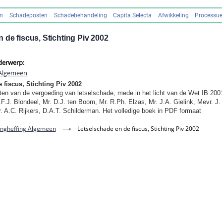
en
Schadeposten
Schadebehandeling
Capita Selecta
Afwikkeling
Processue
 de fiscus, Stichting Piv 2002
derwerp:
 Algemeen
 fiscus, Stichting Piv 2002
ten van de vergoeding van letselschade, mede in het licht van de Wet IB 200
.F.J. Blondeel, Mr. D.J. ten Boom, Mr. R.Ph. Elzas, Mr. J.A. Gielink, Mevr. J
r. A.C. Rijkers, D.A.T. Schilderman.
Het volledige boek in PDF formaat
ingheffing Algemeen
⟶
Letselschade en de fiscus, Stichting Piv 2002