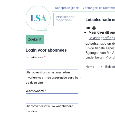
Overslaan
en
Aansprakelijkheid
Voetangels en Klemm
Hoofdnavigatie
naar
de
Letselschade en
inhoud
gaan
Meer over dit on
Belastingheffing
Zoeken?
Letselschade en de
Enige fiscale aspec
Login voor abonnees
Bijdragen van Mr. A
E-mailadres
Lindenbergh, Prof.d
Home
⟶
Belast
Hierboven kunt u het mailadres
invullen waarmee u geregistreerd bent
op deze site
Wachtwoord
Hierboven kunt u uw wachtwoord
invullen