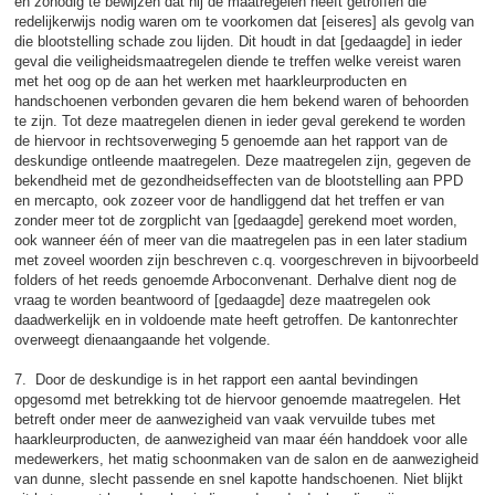
en zonodig te bewijzen dat hij de maatregelen heeft getroffen die
redelijkerwijs nodig waren om te voorkomen dat [eiseres] als gevolg van
die blootstelling schade zou lijden. Dit houdt in dat [gedaagde] in ieder
geval die veiligheidsmaatregelen diende te treffen welke vereist waren
met het oog op de aan het werken met haarkleurproducten en
handschoenen verbonden gevaren die hem bekend waren of behoorden
te zijn. Tot deze maatregelen dienen in ieder geval gerekend te worden
de hiervoor in rechtsoverweging 5 genoemde aan het rapport van de
deskundige ontleende maatregelen. Deze maatregelen zijn, gegeven de
bekendheid met de gezondheidseffecten van de blootstelling aan PPD
en mercapto, ook zozeer voor de handliggend dat het treffen er van
zonder meer tot de zorgplicht van [gedaagde] gerekend moet worden,
ook wanneer één of meer van die maatregelen pas in een later stadium
met zoveel woorden zijn beschreven c.q. voorgeschreven in bijvoorbeeld
folders of het reeds genoemde Arboconvenant. Derhalve dient nog de
vraag te worden beantwoord of [gedaagde] deze maatregelen ook
daadwerkelijk en in voldoende mate heeft getroffen. De kantonrechter
overweegt dienaangaande het volgende.
7. Door de deskundige is in het rapport een aantal bevindingen
opgesomd met betrekking tot de hiervoor genoemde maatregelen. Het
betreft onder meer de aanwezigheid van vaak vervuilde tubes met
haarkleurproducten, de aanwezigheid van maar één handdoek voor alle
medewerkers, het matig schoonmaken van de salon en de aanwezigheid
van dunne, slecht passende en snel kapotte handschoenen. Niet blijkt