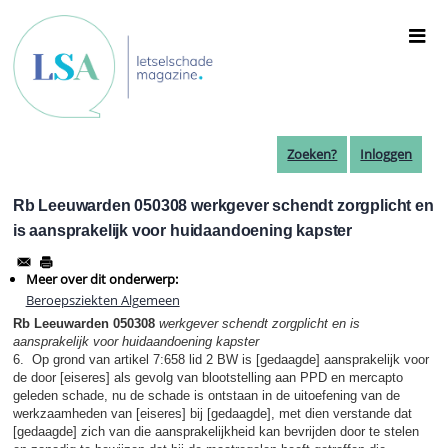
Overslaan
en
naar
de
inhoud
gaan
Zoeken?
Inloggen
Rb Leeuwarden 050308 werkgever schendt zorgplicht en
is aansprakelijk voor huidaandoening kapster
Meer over dit onderwerp:
Beroepsziekten Algemeen
Rb Leeuwarden 050308
werkgever schendt zorgplicht en is
aansprakelijk voor huidaandoening kapster
6. Op grond van artikel 7:658 lid 2 BW is [gedaagde] aansprakelijk voor
de door [eiseres] als gevolg van blootstelling aan PPD en mercapto
geleden schade, nu de schade is ontstaan in de uitoefening van de
werkzaamheden van [eiseres] bij [gedaagde], met dien verstande dat
[gedaagde] zich van die aansprakelijkheid kan bevrijden door te stelen