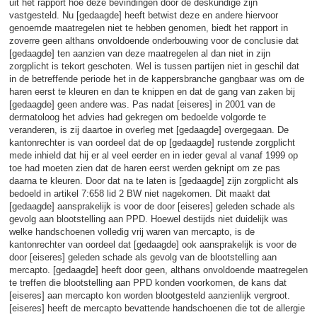
uit het rapport hoe deze bevindingen door de deskundige zijn
vastgesteld. Nu [gedaagde] heeft betwist deze en andere hiervoor
genoemde maatregelen niet te hebben genomen, biedt het rapport in
zoverre geen althans onvoldoende onderbouwing voor de conclusie dat
[gedaagde] ten aanzien van deze maatregelen al dan niet in zijn
zorgplicht is tekort geschoten. Wel is tussen partijen niet in geschil dat
in de betreffende periode het in de kappersbranche gangbaar was om de
haren eerst te kleuren en dan te knippen en dat de gang van zaken bij
[gedaagde] geen andere was. Pas nadat [eiseres] in 2001 van de
dermatoloog het advies had gekregen om bedoelde volgorde te
veranderen, is zij daartoe in overleg met [gedaagde] overgegaan. De
kantonrechter is van oordeel dat de op [gedaagde] rustende zorgplicht
mede inhield dat hij er al veel eerder en in ieder geval al vanaf 1999 op
toe had moeten zien dat de haren eerst werden geknipt om ze pas
daarna te kleuren. Door dat na te laten is [gedaagde] zijn zorgplicht als
bedoeld in artikel 7:658 lid 2 BW niet nagekomen. Dit maakt dat
[gedaagde] aansprakelijk is voor de door [eiseres] geleden schade als
gevolg aan blootstelling aan PPD. Hoewel destijds niet duidelijk was
welke handschoenen volledig vrij waren van mercapto, is de
kantonrechter van oordeel dat [gedaagde] ook aansprakelijk is voor de
door [eiseres] geleden schade als gevolg van de blootstelling aan
mercapto. [gedaagde] heeft door geen, althans onvoldoende maatregelen
te treffen die blootstelling aan PPD konden voorkomen, de kans dat
[eiseres] aan mercapto kon worden blootgesteld aanzienlijk vergroot.
[eiseres] heeft de mercapto bevattende handschoenen die tot de allergie