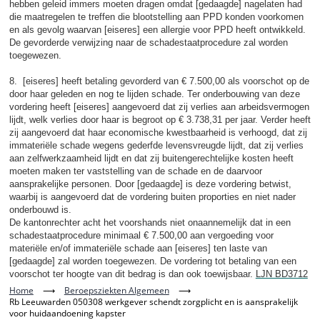
hebben geleid immers moeten dragen omdat [gedaagde] nagelaten had
die maatregelen te treffen die blootstelling aan PPD konden voorkomen
en als gevolg waarvan [eiseres] een allergie voor PPD heeft ontwikkeld.
De gevorderde verwijzing naar de schadestaatprocedure zal worden
toegewezen.
8. [eiseres] heeft betaling gevorderd van € 7.500,00 als voorschot op de
door haar geleden en nog te lijden schade. Ter onderbouwing van deze
vordering heeft [eiseres] aangevoerd dat zij verlies aan arbeidsvermogen
lijdt, welk verlies door haar is begroot op € 3.738,31 per jaar. Verder heeft
zij aangevoerd dat haar economische kwestbaarheid is verhoogd, dat zij
immateriële schade wegens gederfde levensvreugde lijdt, dat zij verlies
aan zelfwerkzaamheid lijdt en dat zij buitengerechtelijke kosten heeft
moeten maken ter vaststelling van de schade en de daarvoor
aansprakelijke personen. Door [gedaagde] is deze vordering betwist,
waarbij is aangevoerd dat de vordering buiten proporties en niet nader
onderbouwd is.
De kantonrechter acht het voorshands niet onaannemelijk dat in een
schadestaatprocedure minimaal € 7.500,00 aan vergoeding voor
materiële en/of immateriële schade aan [eiseres] ten laste van
[gedaagde] zal worden toegewezen. De vordering tot betaling van een
voorschot ter hoogte van dit bedrag is dan ook toewijsbaar.
LJN BD3712
Home
⟶
Beroepsziekten Algemeen
⟶
Rb Leeuwarden 050308 werkgever schendt zorgplicht en is aansprakelijk
voor huidaandoening kapster