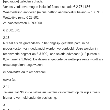
[gedaagde] geleden schade:
Verlies verdienvermogen inclusief fiscale schade € 2.731.656
Waardedaling aandelen (minus heffing aanmerkelijk belang) € 133.913
Wettelijke rente € 25.502
Af: voorschotten € 290.000
€ 2.601.071
2.13.
NN zal als de grotendeels in het ongelijk gestelde partij in de
proceskosten van [gedaagde] worden veroordeeld. Deze worden in
reconventie begroot op € 3.999,- aan salaris advocaat (= 2 punten ×
0,5× tarief € 3.999-). De daarover gevorderde wettelijke rente wordt als
onweersproken toegewezen.
in conventie en in reconventie
nakosten
2.14.
Tevens zal NN in de nakosten worden veroordeeld op de wijze zoals
hierna is vermeld onder de beslissing.
3