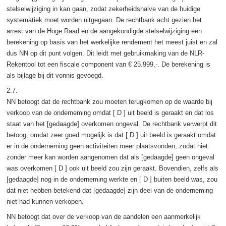
stelselwijziging in kan gaan, zodat zekerheidshalve van de huidige
systematiek moet worden uitgegaan. De rechtbank acht gezien het
arrest van de Hoge Raad en de aangekondigde stelselwijziging een
berekening op basis van het werkelijke rendement het meest juist en zal
dus NN op dit punt volgen. Dit leidt met gebruikmaking van de NLR-
Rekentool tot een fiscale component van € 25.999,-. De berekening is
als bijlage bij dit vonnis gevoegd.
2.7.
NN betoogt dat de rechtbank zou moeten terugkomen op de waarde bij
verkoop van de onderneming omdat [ D ] uit beeld is geraakt en dat los
staat van het [gedaagde] overkomen ongeval. De rechtbank verwerpt dit
betoog, omdat zeer goed mogelijk is dat [ D ] uit beeld is geraakt omdat
er in de onderneming geen activiteiten meer plaatsvonden, zodat niet
zonder meer kan worden aangenomen dat als [gedaagde] geen ongeval
was overkomen [ D ] ook uit beeld zou zijn geraakt. Bovendien, zelfs als
[gedaagde] nog in de onderneming werkte en [ D ] buiten beeld was, zou
dat niet hebben betekend dat [gedaagde] zijn deel van de onderneming
niet had kunnen verkopen.
NN betoogt dat over de verkoop van de aandelen een aanmerkelijk