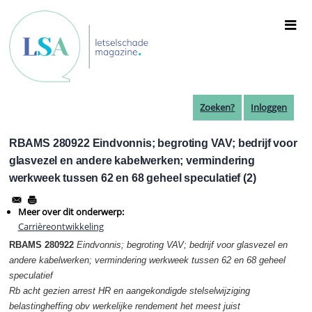
Overslaan
en
naar
de
inhoud
gaan
Zoeken?
Inloggen
RBAMS 280922 Eindvonnis; begroting VAV; bedrijf voor
glasvezel en andere kabelwerken; vermindering
werkweek tussen 62 en 68 geheel speculatief (2)
Meer over dit onderwerp:
Carrièreontwikkeling
RBAMS 280922
Eindvonnis; begroting VAV; bedrijf voor glasvezel en
andere kabelwerken; vermindering werkweek tussen 62 en 68 geheel
speculatief
Rb acht gezien arrest HR en aangekondigde stelselwijziging
belastingheffing obv werkelijke rendement het meest juist