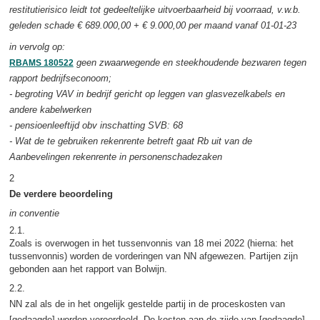
restitutierisico leidt tot gedeeltelijke uitvoerbaarheid bij voorraad, v.w.b.
geleden schade € 689.000,00 + € 9.000,00 per maand vanaf 01-01-23
in vervolg op:
geen zwaarwegende en steekhoudende bezwaren tegen
RBAMS 180522
rapport bedrijfseconoom;
- begroting VAV in bedrijf gericht op leggen van glasvezelkabels en
andere kabelwerken
- pensioenleeftijd obv inschatting SVB: 68
- Wat de te gebruiken rekenrente betreft gaat Rb uit van de
Aanbevelingen rekenrente in personenschadezaken
2
De verdere beoordeling
in conventie
2.1.
Zoals is overwogen in het tussenvonnis van 18 mei 2022 (hierna: het
tussenvonnis) worden de vorderingen van NN afgewezen. Partijen zijn
gebonden aan het rapport van Bolwijn.
2.2.
NN zal als de in het ongelijk gestelde partij in de proceskosten van
[gedaagde] worden veroordeeld. De kosten aan de zijde van [gedaagde]