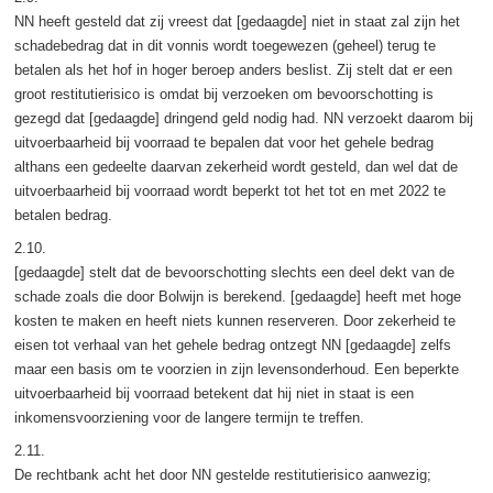
NN heeft gesteld dat zij vreest dat [gedaagde] niet in staat zal zijn het
schadebedrag dat in dit vonnis wordt toegewezen (geheel) terug te
betalen als het hof in hoger beroep anders beslist. Zij stelt dat er een
groot restitutierisico is omdat bij verzoeken om bevoorschotting is
gezegd dat [gedaagde] dringend geld nodig had. NN verzoekt daarom bij
uitvoerbaarheid bij voorraad te bepalen dat voor het gehele bedrag
althans een gedeelte daarvan zekerheid wordt gesteld, dan wel dat de
uitvoerbaarheid bij voorraad wordt beperkt tot het tot en met 2022 te
betalen bedrag.
2.10.
[gedaagde] stelt dat de bevoorschotting slechts een deel dekt van de
schade zoals die door Bolwijn is berekend. [gedaagde] heeft met hoge
kosten te maken en heeft niets kunnen reserveren. Door zekerheid te
eisen tot verhaal van het gehele bedrag ontzegt NN [gedaagde] zelfs
maar een basis om te voorzien in zijn levensonderhoud. Een beperkte
uitvoerbaarheid bij voorraad betekent dat hij niet in staat is een
inkomensvoorziening voor de langere termijn te treffen.
2.11.
De rechtbank acht het door NN gestelde restitutierisico aanwezig;