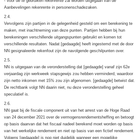
- Voor de te gebruiken rekenrente zal worden uitgegaan van de
Aanbevelingen rekenrente in personenschadezaken.
2.4.
Vervolgens zijn partijen in de gelegenheid gesteld om een berekening te
maken, met inachtneming van deze punten. Partijen hebben bij hun
berekeningen verschillende uitgangspunten gebruikt en komen tot
verschillende resultaten. Nadat [gedaagde] heeft ingestemd met de door
NN gesignaleerde rekenfout zijn de navolgende geschilpunten over.
2.5.
NN is uitgegaan van de veronderstelling dat [gedaagde] vanaf zijn 62e
verjaardag zijn werkweek stapsgewijs zou hebben verminderd, waardoor
zijn netto inkomen met 15% zou zijn afgenomen. [gedaagde] betwist dat.
De rechtbank volgt NN daarin niet, nu deze veronderstelling geheel
speculatief is.
2.6.
NN gaat bij de fiscale component uit van het arrest van de Hoge Raad
van 24 december 2021 over de vermogensrendementsheffing en betoogt
op basis daarvan dat het fiscaal nadeel berekend moet worden op basis
van het werkelijke rendement en niet op basis van een fictief rendement.
Volgens [gedaagde] is nog niet duidelijk wanneer een mogelijke