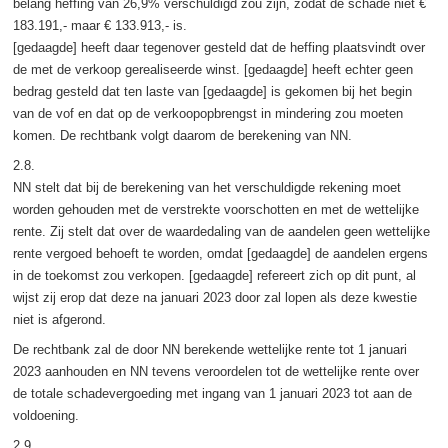
belang heffing van 26,9% verschuldigd zou zijn, zodat de schade niet €
183.191,- maar € 133.913,- is.
[gedaagde] heeft daar tegenover gesteld dat de heffing plaatsvindt over
de met de verkoop gerealiseerde winst. [gedaagde] heeft echter geen
bedrag gesteld dat ten laste van [gedaagde] is gekomen bij het begin
van de vof en dat op de verkoopopbrengst in mindering zou moeten
komen. De rechtbank volgt daarom de berekening van NN.
2.8.
NN stelt dat bij de berekening van het verschuldigde rekening moet
worden gehouden met de verstrekte voorschotten en met de wettelijke
rente. Zij stelt dat over de waardedaling van de aandelen geen wettelijke
rente vergoed behoeft te worden, omdat [gedaagde] de aandelen ergens
in de toekomst zou verkopen. [gedaagde] refereert zich op dit punt, al
wijst zij erop dat deze na januari 2023 door zal lopen als deze kwestie
niet is afgerond.
De rechtbank zal de door NN berekende wettelijke rente tot 1 januari
2023 aanhouden en NN tevens veroordelen tot de wettelijke rente over
de totale schadevergoeding met ingang van 1 januari 2023 tot aan de
voldoening.
2.9.