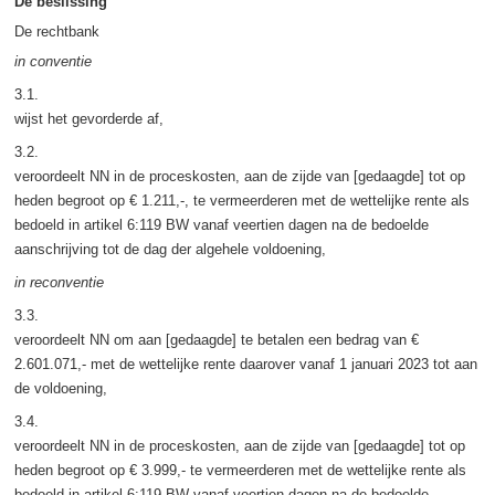
De beslissing
De rechtbank
in conventie
3.1.
wijst het gevorderde af,
3.2.
veroordeelt NN in de proceskosten, aan de zijde van [gedaagde] tot op
heden begroot op € 1.211,-, te vermeerderen met de wettelijke rente als
bedoeld in artikel 6:119 BW vanaf veertien dagen na de bedoelde
aanschrijving tot de dag der algehele voldoening,
in reconventie
3.3.
veroordeelt NN om aan [gedaagde] te betalen een bedrag van €
2.601.071,- met de wettelijke rente daarover vanaf 1 januari 2023 tot aan
de voldoening,
3.4.
veroordeelt NN in de proceskosten, aan de zijde van [gedaagde] tot op
heden begroot op € 3.999,- te vermeerderen met de wettelijke rente als
bedoeld in artikel 6:119 BW vanaf veertien dagen na de bedoelde