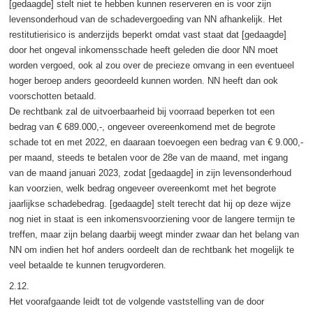
[gedaagde] stelt niet te hebben kunnen reserveren en is voor zijn
levensonderhoud van de schadevergoeding van NN afhankelijk. Het
restitutierisico is anderzijds beperkt omdat vast staat dat [gedaagde]
door het ongeval inkomensschade heeft geleden die door NN moet
worden vergoed, ook al zou over de precieze omvang in een eventueel
hoger beroep anders geoordeeld kunnen worden. NN heeft dan ook
voorschotten betaald.
De rechtbank zal de uitvoerbaarheid bij voorraad beperken tot een
bedrag van € 689.000,-, ongeveer overeenkomend met de begrote
schade tot en met 2022, en daaraan toevoegen een bedrag van € 9.000,-
per maand, steeds te betalen voor de 28e van de maand, met ingang
van de maand januari 2023, zodat [gedaagde] in zijn levensonderhoud
kan voorzien, welk bedrag ongeveer overeenkomt met het begrote
jaarlijkse schadebedrag. [gedaagde] stelt terecht dat hij op deze wijze
nog niet in staat is een inkomensvoorziening voor de langere termijn te
treffen, maar zijn belang daarbij weegt minder zwaar dan het belang van
NN om indien het hof anders oordeelt dan de rechtbank het mogelijk te
veel betaalde te kunnen terugvorderen.
2.12.
Het voorafgaande leidt tot de volgende vaststelling van de door