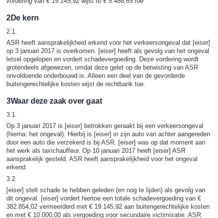
vordering van € 19.145,92 wijst rb € 5.488,65 toe
2De kern
2.1.
ASR heeft aansprakelijkheid erkend voor het verkeersongeval dat [eiser]
op 3 januari 2017 is overkomen. [eiser] heeft als gevolg van het ongeval
letsel opgelopen en vordert schadevergoeding. Deze vordering wordt
grotendeels afgewezen, omdat deze gelet op de betwisting van ASR
onvoldoende onderbouwd is. Alleen een deel van de gevorderde
buitengerechtelijke kosten wijst de rechtbank toe.
3Waar deze zaak over gaat
3.1.
Op 3 januari 2017 is [eiser] betrokken geraakt bij een verkeersongeval
(hierna: het ongeval). Hierbij is [eiser] in zijn auto van achter aangereden
door een auto die verzekerd is bij ASR. [eiser] was op dat moment aan
het werk als taxichauffeur. Op 10 januari 2017 heeft [eiser] ASR
aansprakelijk gesteld. ASR heeft aansprakelijkheid voor het ongeval
erkend.
3.2.
[eiser] stelt schade te hebben geleden (en nog te lijden) als gevolg van
dit ongeval. [eiser] vordert hiertoe een totale schadevergoeding van €
382.854,02 vermeerderd met € 19.145,92 aan buitengerechtelijke kosten
en met € 10.000,00 als vergoeding voor secundaire victimisatie. ASR