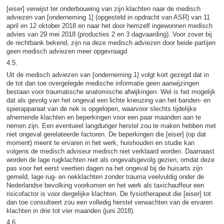
[eiser] verwijst ter onderbouwing van zijn klachten naar de medisch
adviezen van [onderneming 1] (opgesteld in opdracht van ASR) van 11
april en 12 oktober 2018 en naar het door hemzelf ingewonnen medisch
advies van 29 mei 2018 (producties 2 en 3 dagvaarding). Voor zover bij
de rechtbank bekend, zijn na deze medisch adviezen door beide partijen
geen medisch adviezen meer opgevraagd.
4.5.
Uit de medisch adviezen van [onderneming 1] volgt kort gezegd dat in
de tot dan toe overgelegde medische informatie geen aanwijzingen
bestaan voor traumatische anatomische afwijkingen. Wel is het mogelijk
dat als gevolg van het ongeval een lichte kneuzing van het banden- en
spierapparaat van de nek is opgelopen, waarvoor slechts tijdelijke
afnemende klachten en beperkingen voor een paar maanden aan te
nemen zijn. Een eventueel langduriger herstel zou te maken hebben met
niet ongeval gerelateerde factoren. De beperkingen die [eiser] (op dat
moment) meent te ervaren in het werk, huishouden en studie kan
volgens de medisch adviseur medisch niet verklaard worden. Daarnaast
worden de lage rugklachten niet als ongevalsgevolg gezien, omdat deze
pas voor het eerst veertien dagen na het ongeval bij de huisarts zijn
gemeld, lage rug- en nekklachten zonder trauma veelvuldig onder de
Nederlandse bevolking voorkomen en het werk als taxichauffeur een
risicofactor is voor dergelijke klachten. De fysiotherapeut die [eiser] tot
dan toe consulteert zou een volledig herstel verwachten van de ervaren
klachten in drie tot vier maanden (juni 2018).
4.6.