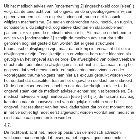
Uit het medisch advies van [onderneming 2] (ingeschakeld door [eiser] )
volgt dat de toedracht van het ongeval en de ongevalsgegevens wijzen
op een voor een nek- en rugletsel adequaat trauma met klassiek
whiplash mechanisme. De nadien ondervonden nek-, hoofd-, en rugpijn,
schouderpijn, duizeligheid, cognitieve klachten en slaapproblemen
passen hier volgens de medisch adviseur bij. Als reactie op het eerste
advies van [onderneming 1] schrijft de medisch adviseur dat strikt
genomen nog niet gesteld kan worden dat er geen structurele
traumatische afwijkingen zijn, maar dat ook hij niet verwacht dat deze
afwijkingen er zijn. Tegelijkertijd zijn er volgens hem reële klachten als
gevolg van het ongeval aan de orde. De afwezigheid van objectiveerbare
structurele traumatische afwijkingen sluit dit niet uit. Daarnaast mag het
gegeven dat veel mensen nek- en rugklachten ondervinden zonder
voorafgaand trauma volgens hem niet als excuus gebruikt worden voor
het oordeel dat causaliteit tussen het ongeval en de klachten ontbreekt.
Of de door [eiser] ervaren klachten ook daadwerkelijk in relatie tot het
ongeval staan kan de medisch adviseur echter nog niet beoordelen. De
medisch adviseur vraagt hiertoe aan [eiser] of hij bij de huisarts navraag
kan doen naar de aanwezigheid van dergelijke klachten voor het
ongeval. Het resultaat van het revalidatietraject dat op dat moment nog
in het verschiet ligt moet eerst afgewacht worden voordat een medische
eindsituatie aangenomen kan worden.
4.7.
De rechtbank acht het, mede op basis van de medisch adviezen,
voldoende aannemelijk dat [eiser] na het ongeval gedurende enkele