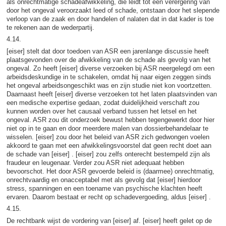
als onrechtmatige schadeafwikkeling, die leidt tot een verergering van
door het ongeval veroorzaakt leed of schade, ontstaan door het slepende
verloop van de zaak en door handelen of nalaten dat in dat kader is toe
te rekenen aan de wederpartij.
4.14.
[eiser] stelt dat door toedoen van ASR een jarenlange discussie heeft
plaatsgevonden over de afwikkeling van de schade als gevolg van het
ongeval. Zo heeft [eiser] diverse verzoeken bij ASR neergelegd om een
arbeidsdeskundige in te schakelen, omdat hij naar eigen zeggen sinds
het ongeval arbeidsongeschikt was en zijn studie niet kon voortzetten.
Daarnaast heeft [eiser] diverse verzoeken tot het laten plaatsvinden van
een medische expertise gedaan, zodat duidelijkheid verschaft zou
kunnen worden over het causaal verband tussen het letsel en het
ongeval. ASR zou dit onderzoek bewust hebben tegengewerkt door hier
niet op in te gaan en door meerdere malen van dossierbehandelaar te
wisselen. [eiser] zou door het beleid van ASR zich gedwongen voelen
akkoord te gaan met een afwikkelingsvoorstel dat geen recht doet aan
de schade van [eiser] . [eiser] zou zelfs onterecht bestempeld zijn als
fraudeur en leugenaar. Verder zou ASR niet adequaat hebben
bevoorschot. Het door ASR gevoerde beleid is (daarmee) onrechtmatig,
onrechtvaardig en onacceptabel met als gevolg dat [eiser] hierdoor
stress, spanningen en een toename van psychische klachten heeft
ervaren. Daarom bestaat er recht op schadevergoeding, aldus [eiser] .
4.15.
De rechtbank wijst de vordering van [eiser] af. [eiser] heeft gelet op de