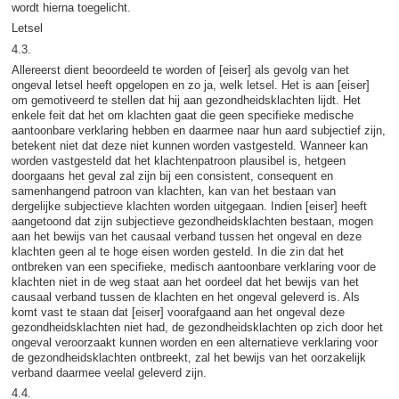
wordt hierna toegelicht.
Letsel
4.3.
Allereerst dient beoordeeld te worden of [eiser] als gevolg van het
ongeval letsel heeft opgelopen en zo ja, welk letsel. Het is aan [eiser]
om gemotiveerd te stellen dat hij aan gezondheidsklachten lijdt. Het
enkele feit dat het om klachten gaat die geen specifieke medische
aantoonbare verklaring hebben en daarmee naar hun aard subjectief zijn,
betekent niet dat deze niet kunnen worden vastgesteld. Wanneer kan
worden vastgesteld dat het klachtenpatroon plausibel is, hetgeen
doorgaans het geval zal zijn bij een consistent, consequent en
samenhangend patroon van klachten, kan van het bestaan van
dergelijke subjectieve klachten worden uitgegaan. Indien [eiser] heeft
aangetoond dat zijn subjectieve gezondheidsklachten bestaan, mogen
aan het bewijs van het causaal verband tussen het ongeval en deze
klachten geen al te hoge eisen worden gesteld. In die zin dat het
ontbreken van een specifieke, medisch aantoonbare verklaring voor de
klachten niet in de weg staat aan het oordeel dat het bewijs van het
causaal verband tussen de klachten en het ongeval geleverd is. Als
komt vast te staan dat [eiser] voorafgaand aan het ongeval deze
gezondheidsklachten niet had, de gezondheidsklachten op zich door het
ongeval veroorzaakt kunnen worden en een alternatieve verklaring voor
de gezondheidsklachten ontbreekt, zal het bewijs van het oorzakelijk
verband daarmee veelal geleverd zijn.
4.4.