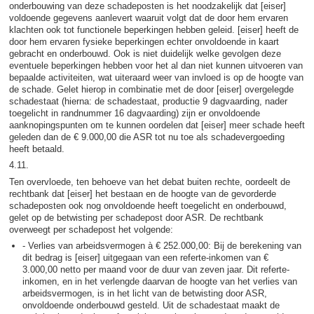
onderbouwing van deze schadeposten is het noodzakelijk dat [eiser]
voldoende gegevens aanlevert waaruit volgt dat de door hem ervaren
klachten ook tot functionele beperkingen hebben geleid. [eiser] heeft de
door hem ervaren fysieke beperkingen echter onvoldoende in kaart
gebracht en onderbouwd. Ook is niet duidelijk welke gevolgen deze
eventuele beperkingen hebben voor het al dan niet kunnen uitvoeren van
bepaalde activiteiten, wat uiteraard weer van invloed is op de hoogte van
de schade. Gelet hierop in combinatie met de door [eiser] overgelegde
schadestaat (hierna: de schadestaat, productie 9 dagvaarding, nader
toegelicht in randnummer 16 dagvaarding) zijn er onvoldoende
aanknopingspunten om te kunnen oordelen dat [eiser] meer schade heeft
geleden dan de € 9.000,00 die ASR tot nu toe als schadevergoeding
heeft betaald.
4.11.
Ten overvloede, ten behoeve van het debat buiten rechte, oordeelt de
rechtbank dat [eiser] het bestaan en de hoogte van de gevorderde
schadeposten ook nog onvoldoende heeft toegelicht en onderbouwd,
gelet op de betwisting per schadepost door ASR. De rechtbank
overweegt per schadepost het volgende:
- Verlies van arbeidsvermogen à € 252.000,00: Bij de berekening van
dit bedrag is [eiser] uitgegaan van een referte-inkomen van €
3.000,00 netto per maand voor de duur van zeven jaar. Dit referte-
inkomen, en in het verlengde daarvan de hoogte van het verlies van
arbeidsvermogen, is in het licht van de betwisting door ASR,
onvoldoende onderbouwd gesteld. Uit de schadestaat maakt de