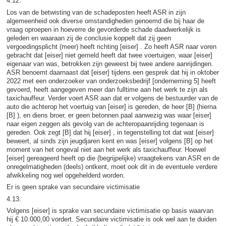
4.12.
Los van de betwisting van de schadeposten heeft ASR in zijn
algemeenheid ook diverse omstandigheden genoemd die bij haar de
vraag oproepen in hoeverre de gevorderde schade daadwerkelijk is
geleden en waaraan zij de conclusie koppelt dat zij geen
vergoedingsplicht (meer) heeft richting [eiser] . Zo heeft ASR naar voren
gebracht dat [eiser] niet gemeld heeft dat twee voertuigen, waar [eiser]
eigenaar van was, betrokken zijn geweest bij twee andere aanrijdingen.
ASR benoemt daarnaast dat [eiser] tijdens een gesprek dat hij in oktober
2022 met een onderzoeker van onderzoeksbedrijf [onderneming 5] heeft
gevoerd, heeft aangegeven meer dan fulltime aan het werk te zijn als
taxichauffeur. Verder voert ASR aan dat er volgens de bestuurder van de
auto die achterop het voertuig van [eiser] is gereden, de heer [B] (hierna
[B] ), en diens broer, er geen betonnen paal aanwezig was waar [eiser]
naar eigen zeggen als gevolg van de achteropaanrijding tegenaan is
gereden. Ook zegt [B] dat hij [eiser] , in tegenstelling tot dat wat [eiser]
beweert, al sinds zijn jeugdjaren kent en was [eiser] volgens [B] op het
moment van het ongeval niet aan het werk als taxichauffeur. Hoewel
[eiser] gereageerd heeft op die (begrijpelijke) vraagtekens van ASR en de
onregelmatigheden (deels) ontkent, moet ook dit in de eventuele verdere
afwikkeling nog wel opgehelderd worden.
Er is geen sprake van secundaire victimisatie
4.13.
Volgens [eiser] is sprake van secundaire victimisatie op basis waarvan
hij € 10.000,00 vordert. Secundaire victimisatie is ook wel aan te duiden