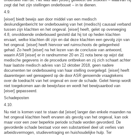
zegt dat het zijn stellingen onderbouwt – in te dienen.
4.9.
[eiser] biedt bewijs aan door middel van een medisch
deskundigenbericht ter onderbouwing van het (medisch) causaal verband
tussen zijn klachten en het ongeval. [eiser] heeft, gelet op overweging
4.8, onvoldoende onderbouwd gesteld dat hij tot op heden klachten
ervaart, welke klachten dit zijn en dat deze klachten een gevolg zijn van
het ongeval. [eiser] heeft hiervoor wel ruimschoots de gelegenheid
gehad. Zo heeft [eiser] na het lezen van de conclusie van antwoord,
waarin ASR [eiser] er in randnummer 20 en 21 nota bene op wijst dat
medische gegevens in de procedure ontbreken en zij zich schaart achter
haar laatste medisch advies van 12 oktober 2018, geen nadere
documenten ter onderbouwing van haar stelling overgelegd. [eiser] heeft
daarentegen wel gereageerd op de door ASR genoemde vraagtekens
over de toedracht van het ongeval en over de schade. Gelet hierop wordt
niet toegekomen aan de bewijsfase en wordt het bewijsaanbod van
[eiser] gepasseerd.
Schadeposten
4.10.
Nu niet is komen vast te staan dat [eiser] langer dan enkele maanden na
het ongeval klachten heeft ervaren als gevolg van het ongeval, kan ook
maar voor een zeer beperkte periode schade worden gevorderd. De
gevorderde schade bestaat voor een substantieel deel uit verlies van
arbeidsvermogen, studievertraging en huishoudelijke hulp. Ter