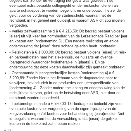
begeeft dan zonder de vertraging het geval was geweest. Het
eventueel extra betaalde collegegeld en de reiskosten dienen als
aparte schadepost te worden toegelicht en onderbouwd. Hetzelfde
geldt voor de vordering van de studieschuld, waarvan het de
rechtbank in het geheel niet duidelijk is waarom ASR dit zou moeten
vergoeden.
- Verlies zelfwerkzaamheid à € 4.216,50: Dit bedrag bestaat volgens
[eiser] uit vijf keer het normbedrag van de Letselschade Raad per jaar
en kosten aan [onderneming 3] . Een nadere toelichting en enige
onderbouwing dat [eiser] deze schade geleden heeft, ontbreekt.
- Reiskosten à € 1.000,00: Dit bedrag bestaat volgens [eiser] uit reis-
en parkeerkosten naar het ziekenhuis, de huisarts en overige
(para)medici (waaronder fysiotherapie in [plaats] ). Enige
onderbouwing dat deze kosten daadwerkelijk zijn gemaakt ontbreekt.
- Openstaande buitengerechtelijke kosten [onderneming 4] à €
3.200,89: Zonder hier in het lichaam van de dagvaarding naar te
verwijzen, bevindt zich in de producties een urenspecificatie van
[onderneming 4] . Zonder nadere toelichting en onderbouwing kan de
redelijkheid hiervan, gelet op de betwisting door ASR, niet door de
rechtbank worden beoordeeld.
- Toekomstige schade à € 750,00: Dit bedrag zou bedoeld zijn voor
eventuele kosten voor vergoeding van de eigen bijdrage van de
zorgverzekering en/of kosten voor behandeling bij (para)medici. Niet
is toegelicht waarom het de verwachting is dat [eiser] dergelijke
kosten in de toekomst zal moeten maken.