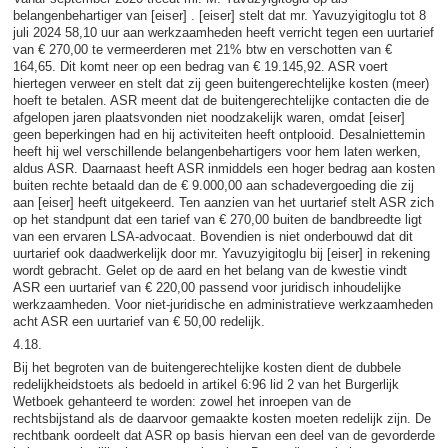
belangenbehartiger van [eiser] . [eiser] stelt dat mr. Yavuzyigitoglu tot 8
juli 2024 58,10 uur aan werkzaamheden heeft verricht tegen een uurtarief
van € 270,00 te vermeerderen met 21% btw en verschotten van €
164,65. Dit komt neer op een bedrag van € 19.145,92. ASR voert
hiertegen verweer en stelt dat zij geen buitengerechtelijke kosten (meer)
hoeft te betalen. ASR meent dat de buitengerechtelijke contacten die de
afgelopen jaren plaatsvonden niet noodzakelijk waren, omdat [eiser]
geen beperkingen had en hij activiteiten heeft ontplooid. Desalniettemin
heeft hij wel verschillende belangenbehartigers voor hem laten werken,
aldus ASR. Daarnaast heeft ASR inmiddels een hoger bedrag aan kosten
buiten rechte betaald dan de € 9.000,00 aan schadevergoeding die zij
aan [eiser] heeft uitgekeerd. Ten aanzien van het uurtarief stelt ASR zich
op het standpunt dat een tarief van € 270,00 buiten de bandbreedte ligt
van een ervaren LSA-advocaat. Bovendien is niet onderbouwd dat dit
uurtarief ook daadwerkelijk door mr. Yavuzyigitoglu bij [eiser] in rekening
wordt gebracht. Gelet op de aard en het belang van de kwestie vindt
ASR een uurtarief van € 220,00 passend voor juridisch inhoudelijke
werkzaamheden. Voor niet-juridische en administratieve werkzaamheden
acht ASR een uurtarief van € 50,00 redelijk.
4.18.
Bij het begroten van de buitengerechtelijke kosten dient de dubbele
redelijkheidstoets als bedoeld in artikel 6:96 lid 2 van het Burgerlijk
Wetboek gehanteerd te worden: zowel het inroepen van de
rechtsbijstand als de daarvoor gemaakte kosten moeten redelijk zijn. De
rechtbank oordeelt dat ASR op basis hiervan een deel van de gevorderde