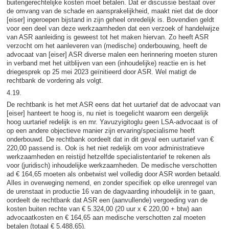
buitengerechtelijke kosten moet betalen. Dat er discussie bestaat over
de omvang van de schade en aansprakelijkheid, maakt niet dat de door
[eiser] ingeroepen bijstand in zijn geheel onredelijk is. Bovendien geldt
voor een deel van deze werkzaamheden dat een verzoek of handelwijze
van ASR aanleiding is geweest tot het maken hiervan. Zo heeft ASR
verzocht om het aanleveren van (medische) onderbouwing, heeft de
advocaat van [eiser] ASR diverse malen een herinnering moeten sturen
in verband met het uitblijven van een (inhoudelijke) reactie en is het
driegesprek op 25 mei 2023 geïnitieerd door ASR. Wel matigt de
rechtbank de vordering als volgt.
4.19.
De rechtbank is het met ASR eens dat het uurtarief dat de advocaat van
[eiser] hanteert te hoog is, nu niet is toegelicht waarom een dergelijk
hoog uurtarief redelijk is en mr. Yavuzyigitoglu geen LSA-advocaat is of
op een andere objectieve manier zijn ervaring/specialisme heeft
onderbouwd. De rechtbank oordeelt dat in dit geval een uurtarief van €
220,00 passend is. Ook is het niet redelijk om voor administratieve
werkzaamheden en reistijd hetzelfde specialistentarief te rekenen als
voor (juridisch) inhoudelijke werkzaamheden. De medische verschotten
ad € 164,65 moeten als onbetwist wel volledig door ASR worden betaald.
Alles in overweging nemend, en zonder specifiek op elke urenregel van
de urenstaat in productie 16 van de dagvaarding inhoudelijk in te gaan,
oordeelt de rechtbank dat ASR een (aanvullende) vergoeding van de
kosten buiten rechte van € 5.324,00 (20 uur x € 220,00 + btw) aan
advocaatkosten en € 164,65 aan medische verschotten zal moeten
betalen (totaal € 5.488,65).