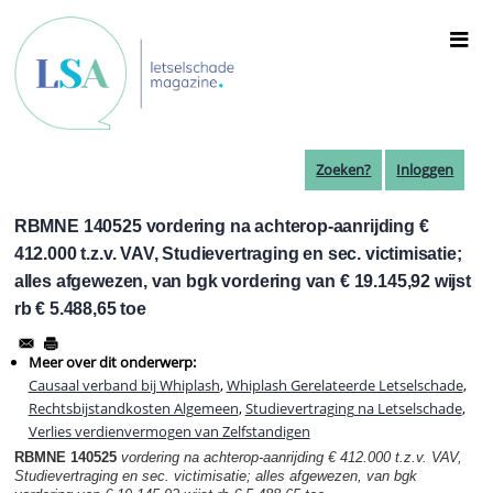
Overslaan
en
naar
de
inhoud
gaan
Zoeken?
Inloggen
RBMNE 140525 vordering na achterop-aanrijding €
412.000 t.z.v. VAV, Studievertraging en sec. victimisatie;
alles afgewezen, van bgk vordering van € 19.145,92 wijst
rb € 5.488,65 toe
Meer over dit onderwerp:
Causaal verband bij Whiplash
,
Whiplash Gerelateerde Letselschade
,
Rechtsbijstandkosten Algemeen
,
Studievertraging na Letselschade
,
Verlies verdienvermogen van Zelfstandigen
RBMNE 140525
vordering na achterop-aanrijding € 412.000 t.z.v. VAV,
Studievertraging en sec. victimisatie; alles afgewezen,
van bgk