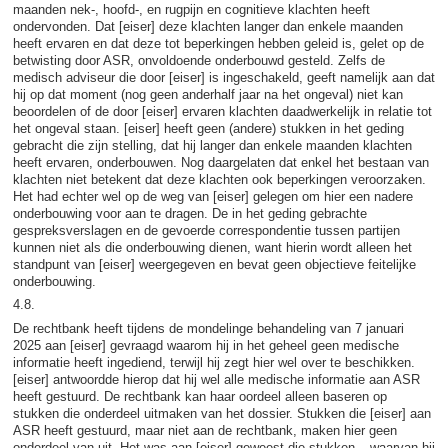
maanden nek-, hoofd-, en rugpijn en cognitieve klachten heeft
ondervonden. Dat [eiser] deze klachten langer dan enkele maanden
heeft ervaren en dat deze tot beperkingen hebben geleid is, gelet op de
betwisting door ASR, onvoldoende onderbouwd gesteld. Zelfs de
medisch adviseur die door [eiser] is ingeschakeld, geeft namelijk aan dat
hij op dat moment (nog geen anderhalf jaar na het ongeval) niet kan
beoordelen of de door [eiser] ervaren klachten daadwerkelijk in relatie tot
het ongeval staan. [eiser] heeft geen (andere) stukken in het geding
gebracht die zijn stelling, dat hij langer dan enkele maanden klachten
heeft ervaren, onderbouwen. Nog daargelaten dat enkel het bestaan van
klachten niet betekent dat deze klachten ook beperkingen veroorzaken.
Het had echter wel op de weg van [eiser] gelegen om hier een nadere
onderbouwing voor aan te dragen. De in het geding gebrachte
gespreksverslagen en de gevoerde correspondentie tussen partijen
kunnen niet als die onderbouwing dienen, want hierin wordt alleen het
standpunt van [eiser] weergegeven en bevat geen objectieve feitelijke
onderbouwing.
4.8.
De rechtbank heeft tijdens de mondelinge behandeling van 7 januari
2025 aan [eiser] gevraagd waarom hij in het geheel geen medische
informatie heeft ingediend, terwijl hij zegt hier wel over te beschikken.
[eiser] antwoordde hierop dat hij wel alle medische informatie aan ASR
heeft gestuurd. De rechtbank kan haar oordeel alleen baseren op
stukken die onderdeel uitmaken van het dossier. Stukken die [eiser] aan
ASR heeft gestuurd, maar niet aan de rechtbank, maken hier geen
onderdeel van uit. Het was aan [eiser] geweest die stukken – waarvan hij