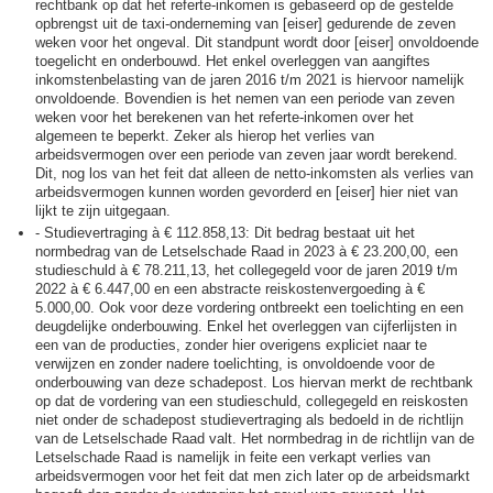
rechtbank op dat het referte-inkomen is gebaseerd op de gestelde
opbrengst uit de taxi-onderneming van [eiser] gedurende de zeven
weken voor het ongeval. Dit standpunt wordt door [eiser] onvoldoende
toegelicht en onderbouwd. Het enkel overleggen van aangiftes
inkomstenbelasting van de jaren 2016 t/m 2021 is hiervoor namelijk
onvoldoende. Bovendien is het nemen van een periode van zeven
weken voor het berekenen van het referte-inkomen over het
algemeen te beperkt. Zeker als hierop het verlies van
arbeidsvermogen over een periode van zeven jaar wordt berekend.
Dit, nog los van het feit dat alleen de netto-inkomsten als verlies van
arbeidsvermogen kunnen worden gevorderd en [eiser] hier niet van
lijkt te zijn uitgegaan.
- Studievertraging à € 112.858,13: Dit bedrag bestaat uit het
normbedrag van de Letselschade Raad in 2023 à € 23.200,00, een
studieschuld à € 78.211,13, het collegegeld voor de jaren 2019 t/m
2022 à € 6.447,00 en een abstracte reiskostenvergoeding à €
5.000,00. Ook voor deze vordering ontbreekt een toelichting en een
deugdelijke onderbouwing. Enkel het overleggen van cijferlijsten in
een van de producties, zonder hier overigens expliciet naar te
verwijzen en zonder nadere toelichting, is onvoldoende voor de
onderbouwing van deze schadepost. Los hiervan merkt de rechtbank
op dat de vordering van een studieschuld, collegegeld en reiskosten
niet onder de schadepost studievertraging als bedoeld in de richtlijn
van de Letselschade Raad valt. Het normbedrag in de richtlijn van de
Letselschade Raad is namelijk in feite een verkapt verlies van
arbeidsvermogen voor het feit dat men zich later op de arbeidsmarkt