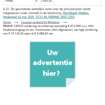
Totaal
€
2.683,82
4.21. De gevorderde wettelijke rente over de proceskosten wordt
toegewezen zoals vermeld in de beslissing.
Rechtbank Midden-
Nederland 14 mei 2025, ECLI:NL:RBMNE:2025:2253
Home
⟶
Causaal verband bij Whiplash
⟶
RBMNE 140525 vordering na achterop-aanrijding € 412.000 t.z.v. VAV,
Studievertraging en sec. victimisatie; alles afgewezen, van bgk vordering
van € 19.145,92 wijst rb € 5.488,65 toe