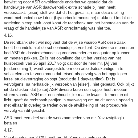
betwisting door ASR onvoldoende onderbouwd gesteld dat de
handelwijze van ASR daadwerkelijk extra schade bij hem heeft
veroorzaakt. [eiser] stelt wel dat dit het geval is, maar deze stelling
wordt niet onderbouwd door (bijvoorbeeld medische) stukken. Omdat de
vordering hierop stuk loopt komt de rechtbank aan het beoordelen van de
vraag of de handelwijze van ASR onrechtmatig was niet toe.
4.16.
De rechtbank stelt wel nog vast dat de wijze waarop ASR deze zaak
heeft behandeld niet de schoonheidsprijs verdient. Op diverse momenten
had ASR de dossierbehandeling voortvarender en adequater op kunnen
en moeten pakken. Zo is het opvallend dat uit het verslag van het
huisbezoek van 26 april 2017 volgt dat door de heer mr. [A] van
[onderneming 1] wordt voorgesteld om een arbeidsdeskundige in te
schakelen om te voorkomen dat [eiser] als gevolg van het opgelopen
letsel studievertraging oploopt (productie 1 dagvaarding). Dit is
vervolgens, na herhaaldelijk verzoek van [eiser] , niet gebeurd. Ook blijkt
uit de stukken dat [eiser] ASR diverse keren een rappel heeft moeten
sturen voordat ASR met een inhoudelijke reactie kwam. Te meer in dit
licht, geeft de rechtbank partijen in overweging om na dit vonnis spoedig
met elkaar in overleg te treden over de afwikkeling of het procedurele
vervolg van dit geschil.
ASR moet een deel van de werkzaamheden van mr. Yavuzyigitoglu
betalen
4.17.
Vanaf september 2020 treedt mr. M. Yavuzyigitoglu op als