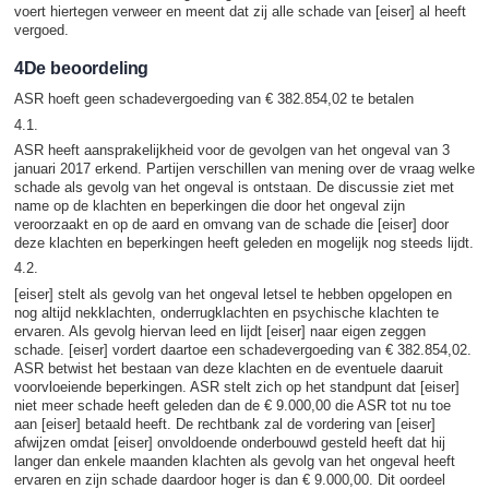
voert hiertegen verweer en meent dat zij alle schade van [eiser] al heeft
vergoed.
4De beoordeling
ASR hoeft geen schadevergoeding van € 382.854,02 te betalen
4.1.
ASR heeft aansprakelijkheid voor de gevolgen van het ongeval van 3
januari 2017 erkend. Partijen verschillen van mening over de vraag welke
schade als gevolg van het ongeval is ontstaan. De discussie ziet met
name op de klachten en beperkingen die door het ongeval zijn
veroorzaakt en op de aard en omvang van de schade die [eiser] door
deze klachten en beperkingen heeft geleden en mogelijk nog steeds lijdt.
4.2.
[eiser] stelt als gevolg van het ongeval letsel te hebben opgelopen en
nog altijd nekklachten, onderrugklachten en psychische klachten te
ervaren. Als gevolg hiervan leed en lijdt [eiser] naar eigen zeggen
schade. [eiser] vordert daartoe een schadevergoeding van € 382.854,02.
ASR betwist het bestaan van deze klachten en de eventuele daaruit
voorvloeiende beperkingen. ASR stelt zich op het standpunt dat [eiser]
niet meer schade heeft geleden dan de € 9.000,00 die ASR tot nu toe
aan [eiser] betaald heeft. De rechtbank zal de vordering van [eiser]
afwijzen omdat [eiser] onvoldoende onderbouwd gesteld heeft dat hij
langer dan enkele maanden klachten als gevolg van het ongeval heeft
ervaren en zijn schade daardoor hoger is dan € 9.000,00. Dit oordeel