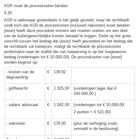
ASR moet de proceskosten betalen
4.20.
ASR is weliswaar grotendeels in het gelijk gesteld, maar de rechtbank
vindt toch dat ASR de proceskosten (inclusief nakosten) moet betalen.
[eiser] heeft deze procedure immers wel moeten starten om een deel
van de buitengerechtelijke kosten betaald te krijgen. Gelet op het grote
verschil tussen het bedrag dat [eiser] heeft gevorderd en het bedrag dat
de rechtbank zal toewijzen, matigt de rechtbank de proceskosten
ambtshalve naar de staffel die van toepassing is op het toegewezen
bedrag (vorderingen tot € 10.000,00). De proceskosten van [eiser]
worden begroot op:
- kosten van de
€
138,82
dagvaarding
- griffierecht
€
1.325,00
(vorderingen lager dan €
100.000,00:)
- salaris advocaat
€
1.042,00
(vorderingen tot € 10.000,00:
2 punten × € 521,00)
- nakosten
€
178,00
(plus de verhoging zoals
vermeld in de beslissing)