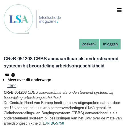
Overslaan
en
naar
de
inhoud
gaan
Zoeken?
Inloggen
CRvB 051208 CBBS aanvaardbaar als ondersteunend
systeem bij beoordeling arbeidsongeschiktheid
Meer over dit onderwerp:
CBBS
CRvB 051208
CBBS aanvaardbaar als ondersteunend systeem bij
beoordeling arbeidsongeschiktheid
De Centrale Raad van Beroep heeft opnieuw uitgesproken dat het door
het Uitvoeringsinstituut werknemersverzkeringen (Uwv) gebruikte
Claimbeoordelings- en Borgingssysteem (CBBS) aanvaardbaar is als
ondersteunend systeem bij beslissingen van het Uwv over de mate van
arbeidsongeschiktheid.
LJN BG5758