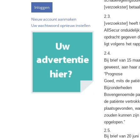
schaderegelingsbur
[verzoekster] betaal
2.3.
Nieuw account aanmaken
[verzoekster] heeft
Uw wachtwoord opnieuw instellen
AllSecur onduidelij
opdracht gegeven d
ligt volgens het rap
2.4.
Bij brief van 15 ma
geweest, aan haar a
“Prognose
Goed, mits de pati
Bijzonderheden
Bovengenoemde pati
de patiënte vertrok
plaatsgevonden, waa
zouden kunnen zijn v
opgelopen.”
2.5.
Bij brief van 20 ju