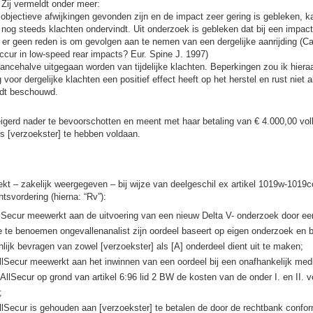
Zij vermeldt onder meer:
objectieve afwijkingen gevonden zijn en de impact zeer gering is gebleken, ka
og steeds klachten ondervindt. Uit onderzoek is gebleken dat bij een impact
r er geen reden is om gevolgen aan te nemen van een dergelijke aanrijding (Ca
occur in low-speed rear impacts? Eur. Spine J. 1997)
ncehalve uitgegaan worden van tijdelijke klachten. Beperkingen zou ik hieraa
oor dergelijke klachten een positief effect heeft op het herstel en rust niet 
rdt beschouwd.
igerd nader te bevoorschotten en meent met haar betaling van € 4.000,00 vol
ns [verzoekster] te hebben voldaan.
ekt – zakelijk weergegeven – bij wijze van deelgeschil ex artikel 1019w-1019
tsvordering (hierna: “Rv”):
AllSecur meewerkt aan de uitvoering van een nieuw Delta V- onderzoek door ee
e te benoemen ongevallenanalist zijn oordeel baseert op eigen onderzoek en 
lijk bevragen van zowel [verzoekster] als [A] onderdeel dient uit te maken;
 AllSecur meewerkt aan het inwinnen van een oordeel bij een onafhankelijk me
t AllSecur op grond van artikel 6:96 lid 2 BW de kosten van de onder I. en II. 
;
AllSecur is gehouden aan [verzoekster] te betalen de door de rechtbank confor