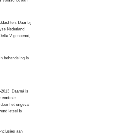
s voorschot aan
klachten. Daar bij
lyse Nederland
 Delta-V genoemd,
in behandeling is
-2013. Daarná is
 controle
 door het ongeval
end letsel is
onclusies aan