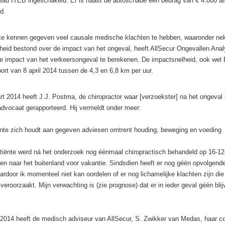
eau ITEB ingeschakeld. Er is naast de autoschade een bedrag van € 4.000 al
d.
 te kennen gegeven veel causale medische klachten te hebben, waaronder nek
kheid bestond over de impact van het ongeval, heeft AllSecur Ongevallen Ana
e impact van het verkeersongeval te berekenen. De impactsnelheid, ook wel
port van 8 april 2014 tussen de 4,3 en 6,8 km per uur.
art 2014 heeft J.J. Postma, de chiropractor waar [verzoekster] na het ongeval 
dvocaat gerapporteerd. Hij vermeldt onder meer:
ënte zich houdt aan gegeven adviesen omtrent houding, beweging en voeding
ënte werd ná het onderzoek nog éénmaal chiropractisch behandeld op 16-12
ken naar het buitenland voor vakantie. Sindsdien heeft er nog géén opvolgende
rdoor ik momenteel niet kan oordelen of er nog lichamelijke klachten zijn die
eroorzaakt. Mijn verwachting is (zie prognose) dat er in ieder geval géén blijv
ni 2014 heeft de medisch adviseur van AllSecur, S. Zwikker van Medas, haar c