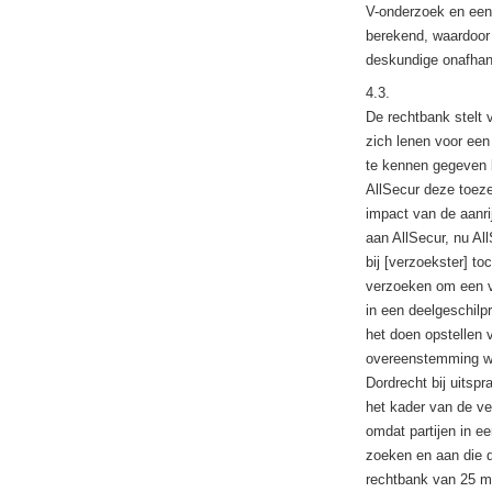
V-onderzoek en een 
berekend, waardoor 
deskundige onafhank
4.3.
De rechtbank stelt v
zich lenen voor een
te kennen gegeven be
AllSecur deze toeze
impact van de aanri
aan AllSecur, nu Al
bij [verzoekster] t
verzoeken om een vo
in een deelgeschil
het doen opstellen 
overeenstemming was
Dordrecht bij uitspr
het kader van de ve
omdat partijen in 
zoeken en aan die d
rechtbank van 25 m