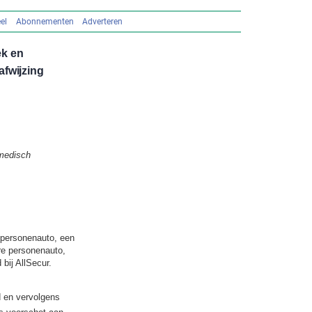
el
Abonnementen
Adverteren
ek en
fwijzing
 medisch
 personenauto, een
re personenauto,
bij AllSecur.
d en vervolgens