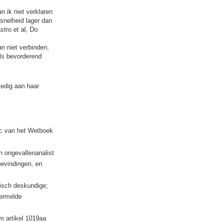
n ik niet verklaren
snelheid lager dan
stro et al, Do
n niet verbinden,
als bevorderend
ledig aan haar
cc van het Wetboek
n ongevallenanalist
bevindingen, en
disch deskundige;
vermelde
m artikel 1019aa