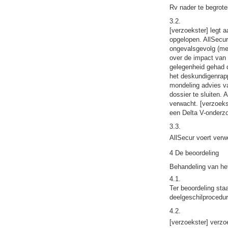
Rv nader te begroten
3.2.
[verzoekster] legt a
opgelopen. AllSecur
ongevalsgevolg (mee
over de impact van 
gelegenheid gehad d
het deskundigenrapp
mondeling advies va
dossier te sluiten.
verwacht. [verzoeks
een Delta V-onderz
3.3.
AllSecur voert verw
4 De beoordeling
Behandeling van het
4.1.
Ter beoordeling staa
deelgeschilprocedur
4.2.
[verzoekster] verzo