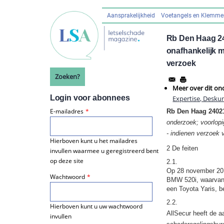
Overslaan
en
Aansprakelijkheid
Voetangels en Klemm
Hoofdnavigatie
naar
de
Rb Den Haag 24
inhoud
onafhankelijk 
gaan
verzoek
Zoeken?
Meer over dit on
Login voor abonnees
Expertise, Deskun
E-mailadres
Rb Den Haag 2402
onderzoek; voorlopi
- indienen verzoek 
Hierboven kunt u het mailadres
2 De feiten
invullen waarmee u geregistreerd bent
op deze site
2.1.
Op 28 november 2013
Wachtwoord
BMW 520i, waarvan 
een Toyota Yaris, b
2.2.
Hierboven kunt u uw wachtwoord
AllSecur heeft de a
invullen