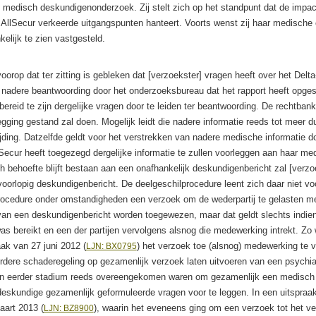
medisch deskundigenonderzoek. Zij stelt zich op het standpunt dat de impact
AllSecur verkeerde uitgangspunten hanteert. Voorts wenst zij haar medische 
elijk te zien vastgesteld.
oorop dat ter zitting is gebleken dat [verzoekster] vragen heeft over het Delt
 nadere beantwoording door het onderzoeksbureau dat het rapport heeft opgest
reid te zijn dergelijke vragen door te leiden ter beantwoording. De rechtbank 
gging gestand zal doen. Mogelijk leidt die nadere informatie reeds tot meer du
jding. Datzelfde geldt voor het verstrekken van nadere medische informatie do
lSecur heeft toegezegd dergelijke informatie te zullen voorleggen aan haar me
och behoefte blijft bestaan aan een onafhankelijk deskundigenbericht zal [verz
orlopig deskundigenbericht. De deelgeschilprocedure leent zich daar niet vo
procedure onder omstandigheden een verzoek om de wederpartij te gelasten m
van een deskundigenbericht worden toegewezen, maar dat geldt slechts indien
 bereikt en een der partijen vervolgens alsnog die medewerking intrekt. Zo
aak van 27 juni 2012 (
) het verzoek toe (alsnog) medewerking te v
LJN: BX0795
rdere schaderegeling op gezamenlijk verzoek laten uitvoeren van een psychiat
een eerder stadium reeds overeengekomen waren om gezamenlijk een medisch
eskundige gezamenlijk geformuleerde vragen voor te leggen. In een uitspraa
aart 2013 (
), waarin het eveneens ging om een verzoek tot het v
LJN: BZ8900