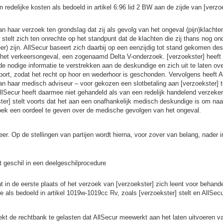
 redelijke kosten als bedoeld in artikel 6:96 lid 2 BW aan de zijde van [verzo
an haar verzoek ten grondslag dat zij als gevolg van het ongeval (pijn)klachte
 stelt zich ten onrechte op het standpunt dat de klachten die zij thans nog on
r) zijn. AllSecur baseert zich daarbij op een eenzijdig tot stand gekomen de
het verkeersongeval, een zogenaamd Delta V-onderzoek. [verzoekster] heeft 
e nodige informatie te verstrekken aan de deskundige en zich uit te laten ov
ort, zodat het recht op hoor en wederhoor is geschonden. Vervolgens heeft A
n haar medisch adviseur – voor gekozen een slotbetaling aan [verzoekster] t
 AllSecur heeft daarmee niet gehandeld als van een redelijk handelend verzek
ter] stelt voorts dat het aan een onafhankelijk medisch deskundige is om naa
oek een oordeel te geven over de medische gevolgen van het ongeval.
eer. Op de stellingen van partijen wordt hierna, voor zover van belang, nader 
 geschil in een deelgeschilprocedure
t in de eerste plaats of het verzoek van [verzoekster] zich leent voor behande
e als bedoeld in artikel 1019w-1019cc Rv, zoals [verzoekster] stelt en AllSecu
ekt de rechtbank te gelasten dat AllSecur meewerkt aan het laten uitvoeren v