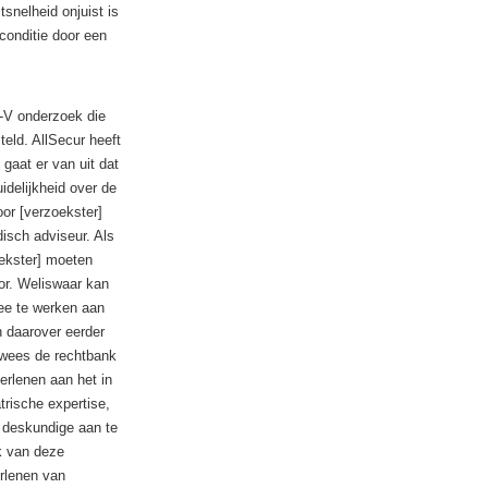
snelheid onjuist is
conditie door een
a-V onderzoek die
eld. AllSecur heeft
gaat er van uit dat
idelijkheid over de
or [verzoekster]
disch adviseur. Als
oekster] moeten
or. Weliswaar kan
ee te werken aan
 daarover eerder
 wees de rechtbank
erlenen aan het in
rische expertise,
 deskundige aan te
k van deze
erlenen van