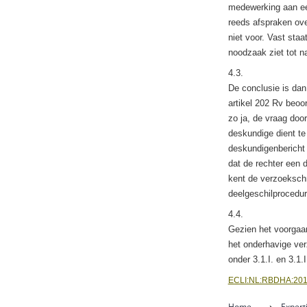
medewerking aan een
reeds afspraken ove
niet voor. Vast sta
noodzaak ziet tot n
4.3.
De conclusie is dan
artikel 202 Rv beoo
zo ja, de vraag doo
deskundige dient te
deskundigenbericht 
dat de rechter een 
kent de verzoekschr
deelgeschilprocedur
4.4.
Gezien het voorgaan
het onderhavige ver
onder 3.1.Ι. en 3.1
ECLI:NL:RBDHA:201
Home
⟶
Expert