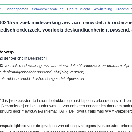
en
Schadeposten
Schadebehandeling
Capita Selecta
Afwikkeling
Processue
0215 verzoek medewerking ass. aan nieuw delta-V onderzo
medisch onderzoek; voorlopig deskundigenbericht passend; a
derwerp:
digenbericht in Deelgeschil
15
verzoek medewerking ass. aan nieuw delta-V onderzoek en onafhankelijk
g deskundigenbericht passend; afwijzing verzoek;
volstrekt onterecht; kosten deelgeschil afgewezen
 is [verzoekster] te Leiden betrokken geraakt bij een verkeersongeval. Een
[verzoekster] de bestuurder was, is van achteren aangereden door een ande
estuurd door mevrouw [A] (hierna: “[A]”). De Toyota Yaris was WAM-verzekerd 
ansprakelijkheid voor de gevolgen van dit ongeval jegens [verzoekster] erken