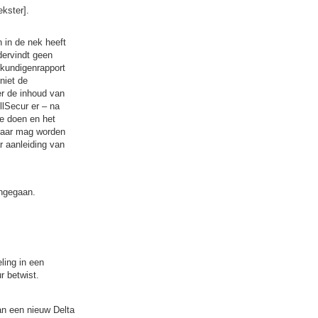
ekster].
n in de nek heeft
dervindt geen
skundigenrapport
niet de
er de inhoud van
llSecur er – na
e doen en het
eraar mag worden
r aanleiding van
ingegaan.
ling in een
r betwist.
an een nieuw Delta