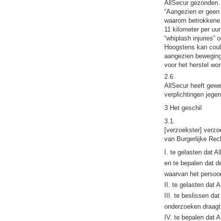
AllSecur gezonden. 
“Aangezien er geen 
waarom betrokkene n
11 kilometer per uu
“whiplash injuries” 
Hoogstens kan coula
aangezien beweging v
voor het herstel wo
2.6.
AllSecur heeft gewe
verplichtingen jege
3 Het geschil
3.1.
[verzoekster] verzo
van Burgerlijke Rech
I. te gelasten dat 
en te bepalen dat d
waarvan het persoon
II. te gelasten dat
III. te beslissen da
onderzoeken draagt
IV. te bepalen dat 