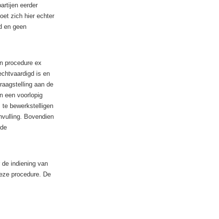
rtijen eerder
oet zich hier echter
ld en geen
en procedure ex
chtvaardigd is en
raagstelling aan de
n een voorlopig
 te bewerkstelligen
nvulling. Bovendien
 de
 de indiening van
deze procedure. De