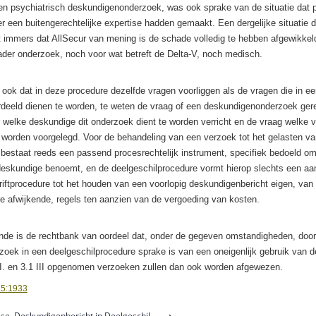
 psychiatrisch deskundigenonderzoek, was ook sprake van de situatie dat pa
r een buitengerechtelijke expertise hadden gemaakt. Een dergelijke situatie d
at immers dat AllSecur van mening is de schade volledig te hebben afgewikke
ader onderzoek, noch voor wat betreft de Delta-V, noch medisch.
 ook dat in deze procedure dezelfde vragen voorliggen als de vragen die in e
rdeeld dienen te worden, te weten de vraag of een deskundigenonderzoek gere
r welke deskundige dit onderzoek dient te worden verricht en de vraag welke v
 worden voorgelegd. Voor de behandeling van een verzoek tot het gelasten va
bestaat reeds een passend procesrechtelijk instrument, specifiek bedoeld om
deskundige benoemt, en de deelgeschilprocedure vormt hierop slechts een aa
iftprocedure tot het houden van een voorlopig deskundigenbericht eigen, van
e afwijkende, regels ten aanzien van de vergoeding van kosten.
de is de rechtbank van oordeel dat, onder de gegeven omstandigheden, door
zoek in een deelgeschilprocedure sprake is van een oneigenlijk gebruik van 
.ΙΙ. en 3.1 III opgenomen verzoeken zullen dan ook worden afgewezen.
5:1933
ise, Deskundigenbericht in Deelgeschil
⟶