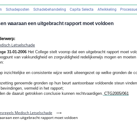
en
Schadeposten
Schadebehandeling
Capita Selecta
Afwikkeling
Processue
en waaraan een uitgebracht rapport moet voldoen
derwerp:
disch Letselschade
lege 31-01-2006
Het College stelt voorop dat een uitgebracht rapport moet vo
 oogpunt van vakkundigheid en zorgvuldigheid redelijkerwijs mogen en moeten
en:
 op inzichtelijke en consistente wijze wordt uiteengezet op welke gronden de c
eenzetting genoemde gronden op hun beurt aantoonbaar voldoende steun vinden 
evindingen, vermeld in het rapport;
den de daaruit getrokken conclusie kunnen rechtvaardigen.
CTG2005/061
sregels Medisch Letselschade
⟶
araan een uitgebracht rapport moet voldoen