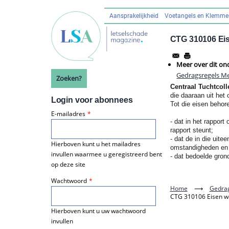
Overslaan
en
Aansprakelijkheid
Voetangels en Klemm
Hoofdnavigatie
naar
de
CTG 310106 Eis
inhoud
gaan
Meer over dit on
Gedragsregels Me
Zoeken?
Centraal Tuchtcol
die daaraan uit het
Login voor abonnees
Tot die eisen behor
E-mailadres
- dat in het rapport
rapport steunt;
- dat de in die uit
Hierboven kunt u het mailadres
omstandigheden en b
invullen waarmee u geregistreerd bent
- dat bedoelde gron
op deze site
Wachtwoord
Home
⟶
Gedrag
CTG 310106 Eisen wa
Hierboven kunt u uw wachtwoord
invullen