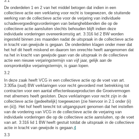
3.1
De onderdelen 1 en 2 van het middel betogen dat indien in een
collectieve actie een verklaring voor recht is toegewezen, de stuitende
werking van de collectieve actie voor de verjaring van individuele
schadevergoedingsvorderingen van belanghebbenden die op de
collectieve actie aansluiten slechts behouden blijft indien deze
individuele vorderingen overeenkomstig art. 3:316 lid 2 BW worden
ingesteld binnen zes maanden nadat de uitspraak in de collectieve actie
in kracht van gewijsde is gegaan. De onderdelen klagen onder meer dat
het hof dit heeft miskend en daarom ten onrechte heeft aangenomen dat
na het in kracht van gewijsde gaan van de uitspraak in de collectieve
actie een nieuwe verjaringstermijn van vijf jaar, gelijk aan de
oorspronkelijke verjaringstermijn, is gaan lopen.
3.2
In deze zaak heeft VCG in een collectieve actie op de voet van art.
3:305a (oud) BW verklaringen voor recht gevorderd met betrekking tot
contracten voor een aantal effectenleaseproducten die Groeivermogen
met afnemers heeft gesloten. Deze verklaringen voor recht zijn in de
collectieve actie (gedeeltelijk) toegewezen (zie hiervoor in 2.1 onder (ii)
en (iii)). Het hof heeft terecht tot uitgangspunt genomen dat het instellen
van de vordering van VCG in de collectieve actie de verjaring van
individuele vorderingen die op de collectieve actie aansluiten, op de voet
van art. 3:316 lid 1 BW heeft gestuit totdat de uitspraak in de collectieve
actie in kracht van gewijsde is gegaan.
4
3.3