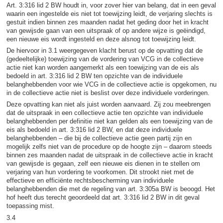
Art. 3:316 lid 2 BW houdt in, voor zover hier van belang, dat in een geval
waarin een ingestelde eis niet tot toewijzing leidt, de verjaring slechts is
gestuit indien binnen zes maanden nadat het geding door het in kracht
van gewijsde gaan van een uitspraak of op andere wijze is geëindigd,
een nieuwe eis wordt ingesteld en deze alsnog tot toewijzing leidt.
De hiervoor in 3.1 weergegeven klacht berust op de opvatting dat de
(gedeeltelijke) toewijzing van de vordering van VCG in de collectieve
actie niet kan worden aangemerkt als een toewijzing van de eis als
bedoeld in art. 3:316 lid 2 BW ten opzichte van de individuele
belanghebbenden voor wie VCG in de collectieve actie is opgekomen, nu
in de collectieve actie niet is beslist over deze individuele vorderingen.
Deze opvatting kan niet als juist worden aanvaard. Zij zou meebrengen
dat de uitspraak in een collectieve actie ten opzichte van individuele
belanghebbenden per definitie niet kan gelden als een toewijzing van de
eis als bedoeld in art. 3:316 lid 2 BW, en dat deze individuele
belanghebbenden – die bij de collectieve actie geen partij zijn en
mogelijk zelfs niet van de procedure op de hoogte zijn – daarom steeds
binnen zes maanden nadat de uitspraak in de collectieve actie in kracht
van gewijsde is gegaan, zelf een nieuwe eis dienen in te stellen om
verjaring van hun vordering te voorkomen. Dit strookt niet met de
effectieve en efficiënte rechtsbescherming van individuele
belanghebbenden die met de regeling van art. 3:305a BW is beoogd. Het
hof heeft dus terecht geoordeeld dat art. 3:316 lid 2 BW in dit geval
toepassing mist.
3.4