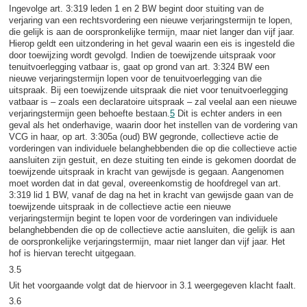
Ingevolge art. 3:319 leden 1 en 2 BW begint door stuiting van de
verjaring van een rechtsvordering een nieuwe verjaringstermijn te lopen,
die gelijk is aan de oorspronkelijke termijn, maar niet langer dan vijf jaar.
Hierop geldt een uitzondering in het geval waarin een eis is ingesteld die
door toewijzing wordt gevolgd. Indien de toewijzende uitspraak voor
tenuitvoerlegging vatbaar is, gaat op grond van art. 3:324 BW een
nieuwe verjaringstermijn lopen voor de tenuitvoerlegging van die
uitspraak. Bij een toewijzende uitspraak die niet voor tenuitvoerlegging
vatbaar is – zoals een declaratoire uitspraak – zal veelal aan een nieuwe
verjaringstermijn geen behoefte bestaan.
5
Dit is echter anders in een
geval als het onderhavige, waarin door het instellen van de vordering van
VCG in haar, op art. 3:305a (oud) BW gegronde, collectieve actie de
vorderingen van individuele belanghebbenden die op die collectieve actie
aansluiten zijn gestuit, en deze stuiting ten einde is gekomen doordat de
toewijzende uitspraak in kracht van gewijsde is gegaan. Aangenomen
moet worden dat in dat geval, overeenkomstig de hoofdregel van art.
3:319 lid 1 BW, vanaf de dag na het in kracht van gewijsde gaan van de
toewijzende uitspraak in de collectieve actie een nieuwe
verjaringstermijn begint te lopen voor de vorderingen van individuele
belanghebbenden die op de collectieve actie aansluiten, die gelijk is aan
de oorspronkelijke verjaringstermijn, maar niet langer dan vijf jaar. Het
hof is hiervan terecht uitgegaan.
3.5
Uit het voorgaande volgt dat de hiervoor in 3.1 weergegeven klacht faalt.
3.6