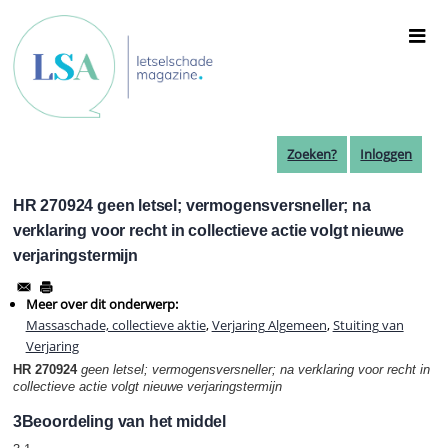
Overslaan
en
naar
de
inhoud
gaan
Zoeken?
Inloggen
HR 270924 geen letsel; vermogensversneller; na
verklaring voor recht in collectieve actie volgt nieuwe
verjaringstermijn
Meer over dit onderwerp:
Massaschade, collectieve aktie
,
Verjaring Algemeen
,
Stuiting van
Verjaring
HR 270924
geen letsel; vermogensversneller; na verklaring voor recht in
collectieve actie volgt nieuwe verjaringstermijn
3Beoordeling van het middel