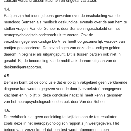
causale verband tussen klachten en ongeval vaststaat.
4.4.
Partijen zijn het indertijd eens geworden over de inschakeling van de
neuroloog Bernsen als medisch deskundige, evenals over de aan hem te
stellen vragen. Van der Scheer is door Bernsen ingeschakeld om het
neuropsychologisch onderzoek uit te voeren. Ook de
verzekeringsgeneeskundige De Vries heeft op gezamenlijk verzoek van
partijen gerapporteerd. De bevindingen van deze deskundigen gelden
daarom in beginsel als uitgangspunt. Dit is tussen partijen ook niet in
geschil. Bij de beoordeling zal de rechtbank daarom uitgaan van de
deskundigenrapporten.
4.5.
Bernsen komt tot de conclusie dat er op zijn vakgebied geen verklarende
diagnose kan worden gegeven voor de door [verzoekster] aangegeven
klachten en hij blijft bij deze conclusie nadat hij heeft kennis genomen
van het neuropsychologisch onderzoek door Van der Scheer.
4.6.
De rechtbank ziet geen aanleiding te twijfelen aan de testresultaten
zoals deze in het neuropsychologisch rapport zijn weergegeven. Het
betoog van [verzoekster] dat een test wordt afgenomen in een