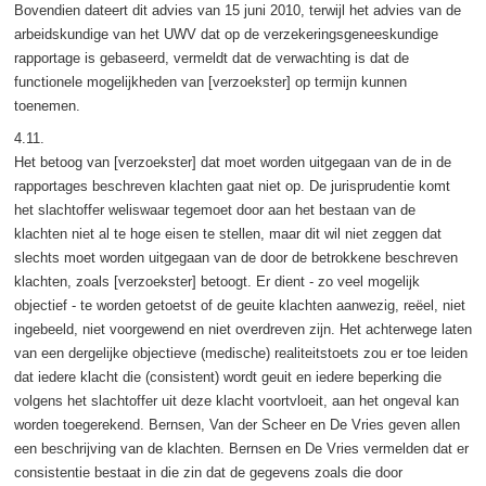
Bovendien dateert dit advies van 15 juni 2010, terwijl het advies van de
arbeidskundige van het UWV dat op de verzekeringsgeneeskundige
rapportage is gebaseerd, vermeldt dat de verwachting is dat de
functionele mogelijkheden van [verzoekster] op termijn kunnen
toenemen.
4.11.
Het betoog van [verzoekster] dat moet worden uitgegaan van de in de
rapportages beschreven klachten gaat niet op. De jurisprudentie komt
het slachtoffer weliswaar tegemoet door aan het bestaan van de
klachten niet al te hoge eisen te stellen, maar dit wil niet zeggen dat
slechts moet worden uitgegaan van de door de betrokkene beschreven
klachten, zoals [verzoekster] betoogt. Er dient - zo veel mogelijk
objectief - te worden getoetst of de geuite klachten aanwezig, reëel, niet
ingebeeld, niet voorgewend en niet overdreven zijn. Het achterwege laten
van een dergelijke objectieve (medische) realiteitstoets zou er toe leiden
dat iedere klacht die (consistent) wordt geuit en iedere beperking die
volgens het slachtoffer uit deze klacht voortvloeit, aan het ongeval kan
worden toegerekend. Bernsen, Van der Scheer en De Vries geven allen
een beschrijving van de klachten. Bernsen en De Vries vermelden dat er
consistentie bestaat in die zin dat de gegevens zoals die door