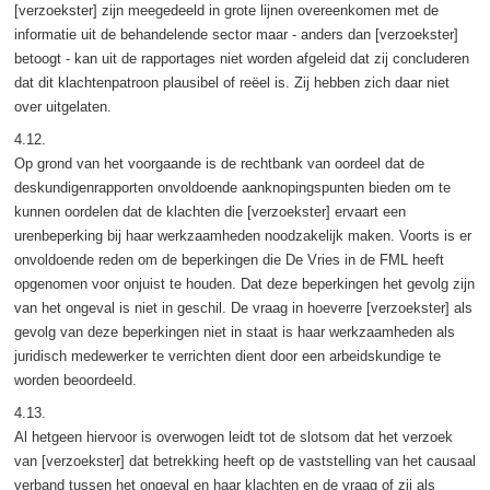
[verzoekster] zijn meegedeeld in grote lijnen overeenkomen met de
informatie uit de behandelende sector maar - anders dan [verzoekster]
betoogt - kan uit de rapportages niet worden afgeleid dat zij concluderen
dat dit klachtenpatroon plausibel of reëel is. Zij hebben zich daar niet
over uitgelaten.
4.12.
Op grond van het voorgaande is de rechtbank van oordeel dat de
deskundigenrapporten onvoldoende aanknopingspunten bieden om te
kunnen oordelen dat de klachten die [verzoekster] ervaart een
urenbeperking bij haar werkzaamheden noodzakelijk maken. Voorts is er
onvoldoende reden om de beperkingen die De Vries in de FML heeft
opgenomen voor onjuist te houden. Dat deze beperkingen het gevolg zijn
van het ongeval is niet in geschil. De vraag in hoeverre [verzoekster] als
gevolg van deze beperkingen niet in staat is haar werkzaamheden als
juridisch medewerker te verrichten dient door een arbeidskundige te
worden beoordeeld.
4.13.
Al hetgeen hiervoor is overwogen leidt tot de slotsom dat het verzoek
van [verzoekster] dat betrekking heeft op de vaststelling van het causaal
verband tussen het ongeval en haar klachten en de vraag of zij als