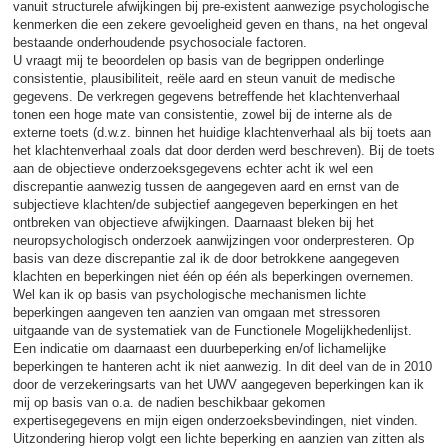
vanuit structurele afwijkingen bij pre-existent aanwezige psychologische
kenmerken die een zekere gevoeligheid geven en thans, na het ongeval
bestaande onderhoudende psychosociale factoren.
U vraagt mij te beoordelen op basis van de begrippen onderlinge
consistentie, plausibiliteit, reële aard en steun vanuit de medische
gegevens. De verkregen gegevens betreffende het klachtenverhaal
tonen een hoge mate van consistentie, zowel bij de interne als de
externe toets (d.w.z. binnen het huidige klachtenverhaal als bij toets aan
het klachtenverhaal zoals dat door derden werd beschreven). Bij de toets
aan de objectieve onderzoeksgegevens echter acht ik wel een
discrepantie aanwezig tussen de aangegeven aard en ernst van de
subjectieve klachten/de subjectief aangegeven beperkingen en het
ontbreken van objectieve afwijkingen. Daarnaast bleken bij het
neuropsychologisch onderzoek aanwijzingen voor onderpresteren. Op
basis van deze discrepantie zal ik de door betrokkene aangegeven
klachten en beperkingen niet één op één als beperkingen overnemen.
Wel kan ik op basis van psychologische mechanismen lichte
beperkingen aangeven ten aanzien van omgaan met stressoren
uitgaande van de systematiek van de Functionele Mogelijkhedenlijst.
Een indicatie om daarnaast een duurbeperking en/of lichamelijke
beperkingen te hanteren acht ik niet aanwezig. In dit deel van de in 2010
door de verzekeringsarts van het UWV aangegeven beperkingen kan ik
mij op basis van o.a. de nadien beschikbaar gekomen
expertisegegevens en mijn eigen onderzoeksbevindingen, niet vinden.
Uitzondering hierop volgt een lichte beperking en aanzien van zitten als