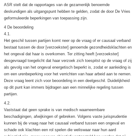
ASR stelt dat de rapportages van de gezamenlijk benoemde
deskundigen als uitgangspunt hebben te gelden, zodat de door De Vries
geformuleerde beperkingen van toepassing zijn.
4 De beoordeling
4.1.
Het geschil tussen partijen komt neer op de vraag of er causaal verband
bestaat tussen de door [verzoekster] genoemde gezondheidsklachten en
het ongeval dat haar is overkomen. Ter zitting heeft [verzoekster]
desgevraagd toegelicht dat haar verzoek zich toespitst op de vraag of zij
als gevolg van het ongeval energetisch beperkt is, zodat er aanleiding is
om een urenbeperking voor het verrichten van haar arbeid aan te nemen.
Deze vraag leent zich voor beoordeling in een deelgeschil. Duidelijkheid
op dit punt kan immers bijdragen aan een minnelijke regeling tussen
partijen.
4.2.
Vaststaat dat geen sprake is van medisch waarneembare
beschadigingen, afwijkingen of gebreken. Volgens vaste jurisprudentie
kunnen bij de vraag naar het causaal verband tussen een ongeval en
schade ook klachten een rol spelen die weliswaar naar hun aard