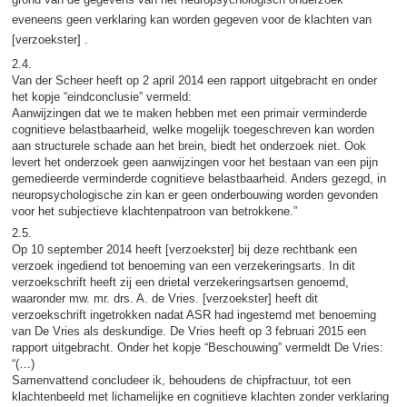
eveneens geen verklaring kan worden gegeven voor de klachten van
[verzoekster] .
2.4.
Van der Scheer heeft op 2 april 2014 een rapport uitgebracht en onder
het kopje “eindconclusie” vermeld:
Aanwijzingen dat we te maken hebben met een primair verminderde
cognitieve belastbaarheid, welke mogelijk toegeschreven kan worden
aan structurele schade aan het brein, biedt het onderzoek niet. Ook
levert het onderzoek geen aanwijzingen voor het bestaan van een pijn
gemedieerde verminderde cognitieve belastbaarheid. Anders gezegd, in
neuropsychologische zin kan er geen onderbouwing worden gevonden
voor het subjectieve klachtenpatroon van betrokkene.”
2.5.
Op 10 september 2014 heeft [verzoekster] bij deze rechtbank een
verzoek ingediend tot benoeming van een verzekeringsarts. In dit
verzoekschrift heeft zij een drietal verzekeringsartsen genoemd,
waaronder mw. mr. drs. A. de Vries. [verzoekster] heeft dit
verzoekschrift ingetrokken nadat ASR had ingestemd met benoeming
van De Vries als deskundige. De Vries heeft op 3 februari 2015 een
rapport uitgebracht. Onder het kopje “Beschouwing” vermeldt De Vries:
“(…)
Samenvattend concludeer ik, behoudens de chipfractuur, tot een
klachtenbeeld met lichamelijke en cognitieve klachten zonder verklaring