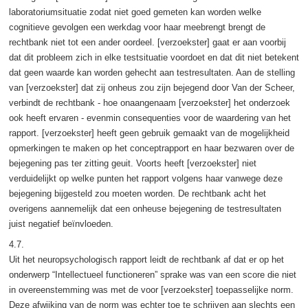
laboratoriumsituatie zodat niet goed gemeten kan worden welke
cognitieve gevolgen een werkdag voor haar meebrengt brengt de
rechtbank niet tot een ander oordeel. [verzoekster] gaat er aan voorbij
dat dit probleem zich in elke testsituatie voordoet en dat dit niet betekent
dat geen waarde kan worden gehecht aan testresultaten. Aan de stelling
van [verzoekster] dat zij onheus zou zijn bejegend door Van der Scheer,
verbindt de rechtbank - hoe onaangenaam [verzoekster] het onderzoek
ook heeft ervaren - evenmin consequenties voor de waardering van het
rapport. [verzoekster] heeft geen gebruik gemaakt van de mogelijkheid
opmerkingen te maken op het conceptrapport en haar bezwaren over de
bejegening pas ter zitting geuit. Voorts heeft [verzoekster] niet
verduidelijkt op welke punten het rapport volgens haar vanwege deze
bejegening bijgesteld zou moeten worden. De rechtbank acht het
overigens aannemelijk dat een onheuse bejegening de testresultaten
juist negatief beïnvloeden.
4.7.
Uit het neuropsychologisch rapport leidt de rechtbank af dat er op het
onderwerp “Intellectueel functioneren” sprake was van een score die niet
in overeenstemming was met de voor [verzoekster] toepasselijke norm.
Deze afwijking van de norm was echter toe te schrijven aan slechts een