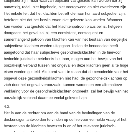
subjectief zijn, maar waarvan objectief vastgesteld kan worden dat zij
aanwezig, reëel, niet ingebeeld, niet voorgewend en niet overdreven zijn.
Het enkele feit dat het klachten betreft die naar hun aard subjectief zijn,
betekent niet dat het bewijs ervan niet geleverd kan worden. Wanneer
kan worden vastgesteld dat het klachtenpatroon plausibel is, hetgeen
doorgaans het geval zal bij een consistent, consequent en
samenhangend patroon van klachten kan van het bestaan van dergelijke
subjectieve klachten worden uitgegaan. Indien de benadeelde heeft
aangetoond dat haar subjectieve gezondheidsklachten in de hiervoor
bedoelde juridische betekenis bestaan, mogen aan het bewijs van het
oorzakelijk verband tussen het ongeval en deze klachten geen al te hoge
eisen worden gesteld. Als komt vast te staan dat de benadeelde voor het
ongeval deze gezondheidsklachten niet had, de gezondheidsklachten op
zich door het ongeval veroorzaakt kunnen worden en een alternatieve
verklaring voor de gezondheidsklachten ontbreekt, zal het bewijs van het
oorzakelijk verband daarmee veelal geleverd zijn.
4.3.
Het is aan de rechter om aan de hand van de bevindingen van de
deskundigen antwoorden te vinden op de hiervoor vermelde vraag of het
bestaan van de klachten bewezen is en of het relevante juridisch-