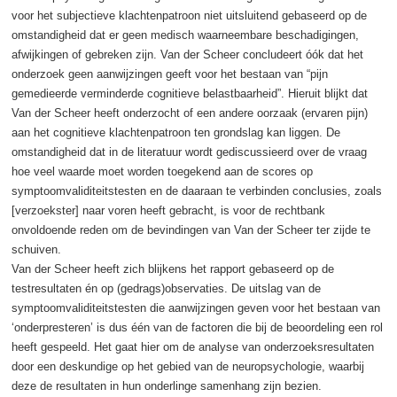
voor het subjectieve klachtenpatroon niet uitsluitend gebaseerd op de
omstandigheid dat er geen medisch waarneembare beschadigingen,
afwijkingen of gebreken zijn. Van der Scheer concludeert óók dat het
onderzoek geen aanwijzingen geeft voor het bestaan van “pijn
gemedieerde verminderde cognitieve belastbaarheid”. Hieruit blijkt dat
Van der Scheer heeft onderzocht of een andere oorzaak (ervaren pijn)
aan het cognitieve klachtenpatroon ten grondslag kan liggen. De
omstandigheid dat in de literatuur wordt gediscussieerd over de vraag
hoe veel waarde moet worden toegekend aan de scores op
symptoomvaliditeitstesten en de daaraan te verbinden conclusies, zoals
[verzoekster] naar voren heeft gebracht, is voor de rechtbank
onvoldoende reden om de bevindingen van Van der Scheer ter zijde te
schuiven.
Van der Scheer heeft zich blijkens het rapport gebaseerd op de
testresultaten én op (gedrags)observaties. De uitslag van de
symptoomvaliditeitstesten die aanwijzingen geven voor het bestaan van
‘onderpresteren’ is dus één van de factoren die bij de beoordeling een rol
heeft gespeeld. Het gaat hier om de analyse van onderzoeksresultaten
door een deskundige op het gebied van de neuropsychologie, waarbij
deze de resultaten in hun onderlinge samenhang zijn bezien.