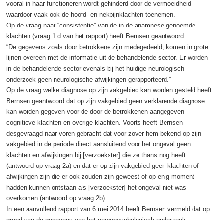
vooral in haar functioneren wordt gehinderd door de vermoeidheid
waardoor vaak ook de hoofd- en nekpijnklachten toenemen.
Op de vraag naar “consistentie” van de in de anamnese genoemde
klachten (vraag 1 d van het rapport) heeft Bernsen geantwoord:
“De gegevens zoals door betrokkene zijn medegedeeld, komen in grote
lijnen overeen met de informatie uit de behandelende sector. Er worden
in de behandelende sector evenals bij het huidige neurologisch
onderzoek geen neurologische afwijkingen gerapporteerd.”
Op de vraag welke diagnose op zijn vakgebied kan worden gesteld heeft
Bernsen geantwoord dat op zijn vakgebied geen verklarende diagnose
kan worden gegeven voor de door de betrokkenen aangegeven
cognitieve klachten en overige klachten. Voorts heeft Bernsen
desgevraagd naar voren gebracht dat voor zover hem bekend op zijn
vakgebied in de periode direct aansluitend voor het ongeval geen
klachten en afwijkingen bij [verzoekster] die ze thans nog heeft
(antwoord op vraag 2a) en dat er op zijn vakgebied geen klachten of
afwijkingen zijn die er ook zouden zijn geweest of op enig moment
hadden kunnen ontstaan als [verzoekster] het ongeval niet was
overkomen (antwoord op vraag 2b).
In een aanvullend rapport van 6 mei 2014 heeft Bernsen vermeld dat op
grond van de gegevens van het neuropsychologisch onderzoek