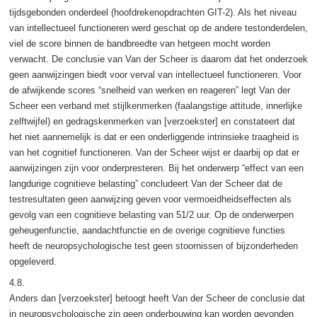
tijdsgebonden onderdeel (hoofdrekenopdrachten GIT-2). Als het niveau
van intellectueel functioneren werd geschat op de andere testonderdelen,
viel de score binnen de bandbreedte van hetgeen mocht worden
verwacht. De conclusie van Van der Scheer is daarom dat het onderzoek
geen aanwijzingen biedt voor verval van intellectueel functioneren. Voor
de afwijkende scores “snelheid van werken en reageren” legt Van der
Scheer een verband met stijlkenmerken (faalangstige attitude, innerlijke
zelftwijfel) en gedragskenmerken van [verzoekster] en constateert dat
het niet aannemelijk is dat er een onderliggende intrinsieke traagheid is
van het cognitief functioneren. Van der Scheer wijst er daarbij op dat er
aanwijzingen zijn voor onderpresteren. Bij het onderwerp “effect van een
langdurige cognitieve belasting” concludeert Van der Scheer dat de
testresultaten geen aanwijzing geven voor vermoeidheidseffecten als
gevolg van een cognitieve belasting van 51/2 uur. Op de onderwerpen
geheugenfunctie, aandachtfunctie en de overige cognitieve functies
heeft de neuropsychologische test geen stoornissen of bijzonderheden
opgeleverd.
4.8.
Anders dan [verzoekster] betoogt heeft Van der Scheer de conclusie dat
in neuropsychologische zin geen onderbouwing kan worden gevonden