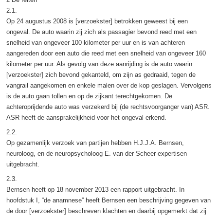
2.1.
Op 24 augustus 2008 is [verzoekster] betrokken geweest bij een
ongeval. De auto waarin zij zich als passagier bevond reed met een
snelheid van ongeveer 100 kilometer per uur en is van achteren
aangereden door een auto die reed met een snelheid van ongeveer 160
kilometer per uur. Als gevolg van deze aanrijding is de auto waarin
[verzoekster] zich bevond gekanteld, om zijn as gedraaid, tegen de
vangrail aangekomen en enkele malen over de kop geslagen. Vervolgens
is de auto gaan tollen en op de zijkant terechtgekomen. De
achteroprijdende auto was verzekerd bij (de rechtsvoorganger van) ASR.
ASR heeft de aansprakelijkheid voor het ongeval erkend.
2.2.
Op gezamenlijk verzoek van partijen hebben H.J.J.A. Bernsen,
neuroloog, en de neuropsycholoog E. van der Scheer expertisen
uitgebracht.
2.3.
Bernsen heeft op 18 november 2013 een rapport uitgebracht. In
hoofdstuk I, “de anamnese” heeft Bernsen een beschrijving gegeven van
de door [verzoekster] beschreven klachten en daarbij opgemerkt dat zij