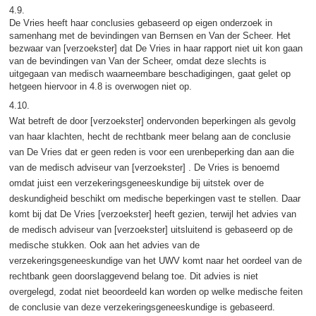
4.9.
De Vries heeft haar conclusies gebaseerd op eigen onderzoek in
samenhang met de bevindingen van Bernsen en Van der Scheer. Het
bezwaar van [verzoekster] dat De Vries in haar rapport niet uit kon gaan
van de bevindingen van Van der Scheer, omdat deze slechts is
uitgegaan van medisch waarneembare beschadigingen, gaat gelet op
hetgeen hiervoor in 4.8 is overwogen niet op.
4.10.
Wat betreft de door [verzoekster] ondervonden beperkingen als gevolg
van haar klachten, hecht de rechtbank meer belang aan de conclusie
van De Vries dat er geen reden is voor een urenbeperking dan aan die
van de medisch adviseur van [verzoekster] . De Vries is benoemd
omdat juist een verzekeringsgeneeskundige bij uitstek over de
deskundigheid beschikt om medische beperkingen vast te stellen. Daar
komt bij dat De Vries [verzoekster] heeft gezien, terwijl het advies van
de medisch adviseur van [verzoekster] uitsluitend is gebaseerd op de
medische stukken. Ook aan het advies van de
verzekeringsgeneeskundige van het UWV komt naar het oordeel van de
rechtbank geen doorslaggevend belang toe. Dit advies is niet
overgelegd, zodat niet beoordeeld kan worden op welke medische feiten
de conclusie van deze verzekeringsgeneeskundige is gebaseerd.