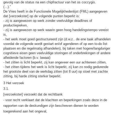
gevolg van de status na een chipfractuur van het os coccygis.
(…).”
De Vries heeft in de Functionele Mogelijkhedenlijst (FML) aangegeven
dat [verzoekster] op de volgende punten beperkt is:
- zij is aangewezen op werk zonder veelvuldige deadlines of
productiepieken,
- zij is aangewezen op werk waarin geen hoog handelingstempo vereist
is,
- het werk moet goed gestructureerd zijn (d.w.z.. de ene taak afhandelen
voordat de volgende wordt gestart en/of agenderen of op een to-do list
plaatsen en die regelmatig afhandelen), bij taken met hogere/langduriger
cognitieve eisen geen veelvuldige storingen of onderbrekingen of andere
afleidende factoren (b.v. lawaai)
- het zitten is licht beperkt, zij kan ongeveer een uur achtereen zitten,
- het zitten tijdens het werk is licht beperkt, zij kan zo nodig gedurende
het grootste deel van de werkdag zitten (tot 8 uur) op stoel met zachte
zitting, bij harde zitting sterker beperkt.
3 Het verzoek
3.1.
[verzoekster] verzoekt dat de rechtbank
- voor recht verklaart dat de klachten en beperkingen zoals deze in de
rapporten van de deskundigen zijn beschreven dienen te worden
toegerekend aan het ongeval,