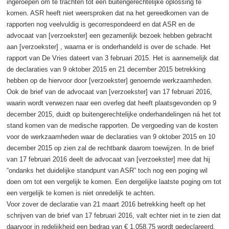
ingeroepen om te trachten tot een buitengerechtelijke oplossing te
komen. ASR heeft niet weersproken dat na het gereedkomen van de
rapporten nog veelvuldig is gecorrespondeerd en dat ASR en de
advocaat van [verzoekster] een gezamenlijk bezoek hebben gebracht
aan [verzoekster] , waarna er is onderhandeld is over de schade. Het
rapport van De Vries dateert van 3 februari 2015. Het is aannemelijk dat
de declaraties van 9 oktober 2015 en 21 december 2015 betrekking
hebben op de hiervoor door [verzoekster] genoemde werkzaamheden.
Ook de brief van de advocaat van [verzoekster] van 17 februari 2016,
waarin wordt verwezen naar een overleg dat heeft plaatsgevonden op 9
december 2015, duidt op buitengerechtelijke onderhandelingen ná het tot
stand komen van de medische rapporten. De vergoeding van de kosten
voor de werkzaamheden waar de declaraties van 9 oktober 2015 en 10
december 2015 op zien zal de rechtbank daarom toewijzen. In de brief
van 17 februari 2016 deelt de advocaat van [verzoekster] mee dat hij
“ondanks het duidelijke standpunt van ASR” toch nog een poging wil
doen om tot een vergelijk te komen. Een dergelijke laatste poging om tot
een vergelijk te komen is niet onredelijk te achten.
Voor zover de declaratie van 21 maart 2016 betrekking heeft op het
schrijven van de brief van 17 februari 2016, valt echter niet in te zien dat
daarvoor in redelijkheid een bedrag van € 1.058,75 wordt gedeclareerd.