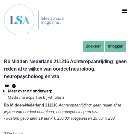
Overslaan
en
naar
de
inhoud
gaan
Zoeken?
Inloggen
Rb Midden-Nederland 211216 Achteropaanrijding; geen
reden af te wijken van oordeel neuroloog,
neuropsycholoog en vza
Meer over dit onderwerp:
Medische expertise bij whiplash
Rb Midden-Nederland 211216
Achteropaanrijding; geen reden af te
wijken van oordeel neuroloog, neuropsycholoog en vza
- kosten; gevorderd 19 uur x € 250,00; toegewezen 15 uur x 250
2 De feiten