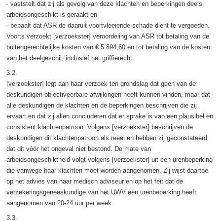
- vaststelt dat zij als gevolg van deze klachten en beperkingen deels
arbeidsongeschikt is geraakt en
- bepaalt dat ASR de daaruit voortvloeiende schade dient te vergoeden.
Voorts verzoekt [verzoekster] veroordeling van ASR tot betaling van de
buitengerechtelijke kosten van € 5.894,60 en tot betaling van de kosten
van het deelgeschil, inclusief het griffierecht.
3.2.
[verzoekster] legt aan haar verzoek ten grondslag dat geen van de
deskundigen objectiveerbare afwijkingen heeft kunnen vinden, maar dat
alle deskundigen de klachten en de beperkingen beschrijven die zij
ervaart en dat zij allen concluderen dat er sprake is van een plausibel en
consistent klachtenpatroon. Volgens [verzoekster] beschrijven de
deskundigen dit klachtenpatroon als reëel en hebben zij geconstateerd
dat dit vóór het ongeval niet bestond. De mate van
arbeidsongeschiktheid volgt volgens [verzoekster] uit een urenbeperking
die vanwege haar klachten moet worden aangenomen. Zij wijst daartoe
op het advies van haar medisch adviseur en op het feit dat de
verzekeringsgeneeskundige van het UWV een urenbeperking heeft
aangenomen van 20-24 uur per week.
3.3.