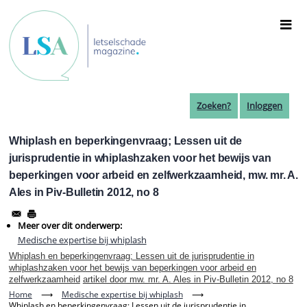
Overslaan
en
naar
de
inhoud
gaan
Zoeken?
Inloggen
Whiplash en beperkingenvraag; Lessen uit de
jurisprudentie in whiplashzaken voor het bewijs van
beperkingen voor arbeid en zelfwerkzaamheid, mw. mr. A.
Ales in Piv-Bulletin 2012, no 8
Meer over dit onderwerp:
Medische expertise bij whiplash
Whiplash en beperkingenvraag; Lessen uit de jurisprudentie in
whiplashzaken voor het bewijs van beperkingen voor arbeid en
zelfwerkzaamheid
artikel door mw. mr. A. Ales in Piv-Bulletin 2012, no 8
Home
⟶
Medische expertise bij whiplash
⟶
Whiplash en beperkingenvraag; Lessen uit de jurisprudentie in