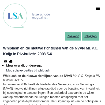
Overslaan
en
naar
de
inhoud
gaan
Zoeken?
Inloggen
Whiplash en de nieuwe richtlijnen van de NVvN Mr. P.C.
Knijp in Piv-bulletin 2008 5-6
Meer over dit onderwerp:
Medische expertise bij whiplash
Whiplash en de nieuwe richtlijnen van de NVvN
Mr. P.C. Knijp in Piv-
bulletin 2008 5-6
In november 2007 heeft de Nederlandse Vereniging voor Neurologie
(NVvN) nieuwe richtlijnen uitgevaardigd voor de bepaling van invaliditeit
bij neurologische aandoeningen. Een onderdeel daarvan is de wijze
waarop expertiserende neurologen moeten omspringen met het
zogeheten postwhiplashsyndroom. Het uitgangspunt van de richtlijnen is