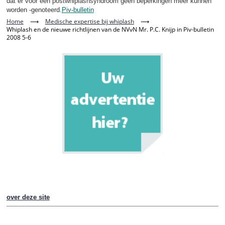
dat er voor een postwhiplashsyndroom geen beperkingen meer kunnen
worden -genoteerd.
Piv-bulletin
Home
⟶
Medische expertise bij whiplash
⟶
Whiplash en de nieuwe richtlijnen van de NVvN Mr. P.C. Knijp in Piv-bulletin
2008 5-6
over deze site