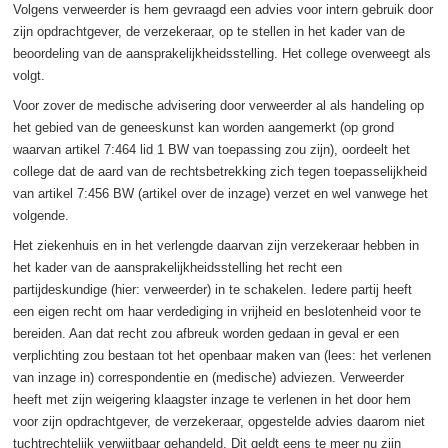
Volgens verweerder is hem gevraagd een advies voor intern gebruik door
zijn opdrachtgever, de verzekeraar, op te stellen in het kader van de
beoordeling van de aansprakelijkheidsstelling. Het college overweegt als
volgt.
Voor zover de medische advisering door verweerder al als handeling op
het gebied van de geneeskunst kan worden aangemerkt (op grond
waarvan artikel 7:464 lid 1 BW van toepassing zou zijn), oordeelt het
college dat de aard van de rechtsbetrekking zich tegen toepasselijkheid
van artikel 7:456 BW (artikel over de inzage) verzet en wel vanwege het
volgende.
Het ziekenhuis en in het verlengde daarvan zijn verzekeraar hebben in
het kader van de aansprakelijkheidsstelling het recht een
partijdeskundige (hier: verweerder) in te schakelen. Iedere partij heeft
een eigen recht om haar verdediging in vrijheid en beslotenheid voor te
bereiden. Aan dat recht zou afbreuk worden gedaan in geval er een
verplichting zou bestaan tot het openbaar maken van (lees: het verlenen
van inzage in) correspondentie en (medische) adviezen. Verweerder
heeft met zijn weigering klaagster inzage te verlenen in het door hem
voor zijn opdrachtgever, de verzekeraar, opgestelde advies daarom niet
tuchtrechtelijk verwijtbaar gehandeld. Dit geldt eens te meer nu zijn