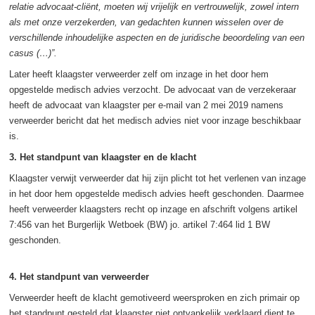
relatie advocaat-cliënt, moeten wij vrijelijk en vertrouwelijk, zowel intern
als met onze verzekerden, van gedachten kunnen wisselen over de
verschillende inhoudelijke aspecten en de juridische beoordeling van een
casus (…)”.
Later heeft klaagster verweerder zelf om inzage in het door hem
opgestelde medisch advies verzocht. De advocaat van de verzekeraar
heeft de advocaat van klaagster per e-mail van 2 mei 2019 namens
verweerder bericht dat het medisch advies niet voor inzage beschikbaar
is.
3. Het standpunt van klaagster en de klacht
Klaagster verwijt verweerder dat hij zijn plicht tot het verlenen van inzage
in het door hem opgestelde medisch advies heeft geschonden. Daarmee
heeft verweerder klaagsters recht op inzage en afschrift volgens artikel
7:456 van het Burgerlijk Wetboek (BW) jo. artikel 7:464 lid 1 BW
geschonden.
4. Het standpunt van verweerder
Verweerder heeft de klacht gemotiveerd weersproken en zich primair op
het standpunt gesteld dat klaagster niet ontvankelijk verklaard dient te