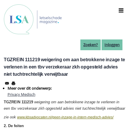
Overslaan
en
naar
de
inhoud
gaan
Zoeken?
Inloggen
TGZREIN 111219 weigering om aan betrokkene inzage te
verlenen in een tbv verzekeraar zkh opgesteld advies
niet tuchtrechtelijk verwijtbaar
Meer over dit onderwerp:
Privacy Medisch
TGZREIN 111219
weigering om aan betrokkene inzage te verlenen in
een tbv verzekeraar zkh opgesteld advies niet tuchtrechtelijk verwijtbaar
zie ook
www.kbsadvocaten.nl/geen-inzage-in-intern-medisch-advies/
2. De feiten