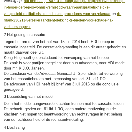
vervolg op:
hof-den-haag-150714-dekking-aansprakelijkheidsverzekering-
in-hoger-beroep-is-vonnis-vernietigd-waarin-aansprakelijkheid-is-
en
vastgesteld-restitutierisico-en-kosten-procedures-voor-verzekeraar
rb-
rdam-230211-verzekeraar-dient-dekking-te-bieden-voor-schade-na-
verkeersongeval
2 Het geding in cassatie
Tegen het arrest van het hof van 15 juli 2014 heeft HDI beroep in
cassatie ingesteld. De cassatiedagvaarding is aan dit arrest gehecht en
maakt daarvan deel uit.
Kong Hing heeft geconcludeerd tot verwerping van het beroep.
De zaak is voor partijen toegelicht door hun advocaten, voor HDI mede
door mr. K.J.O. Jansen.
De conclusie van de Advocaat-Generaal J. Spier strekt tot verwerping
van het cassatieberoep met toepassing van art. 81 lid 1 RO.
De advocaat van HDI heeft bij brief van 3 juli 2015 op die conclusie
gereageerd.
3 Beoordeling van het middel
De in het middel aangevoerde klachten kunnen niet tot cassatie leiden.
Dit behoeft, gezien art. 81 lid 1 RO, geen nadere motivering nu de
klachten niet nopen tot beantwoording van rechtsvragen in het belang
van de rechtseenheid of de rechtsontwikkeling.
4 Beslissing