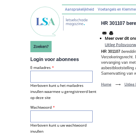
Overslaan
en
Aansprakelijkheid
Voetangels en Klemm
Hoofdnavigatie
naar
de
HR 301107 bere
inhoud
gaan
Meer over dit on
Uitleg Polisvoor
Zoeken?
HR 301107
bereddin
Verzekeringsrecht. 
Login voor abonnees
vervanging van met 
E-mailadres
asbestblootstelling
Samenvatting van w
Home
⟶
Uitleg
Hierboven kunt u het mailadres
invullen waarmee u geregistreerd bent
op deze site
Wachtwoord
Hierboven kunt u uw wachtwoord
invullen