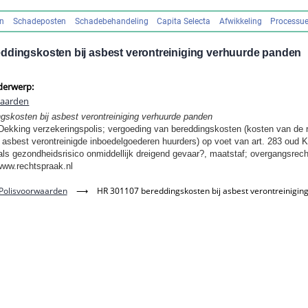
en
Schadeposten
Schadebehandeling
Capita Selecta
Afwikkeling
Processue
ddingskosten bij asbest verontreiniging verhuurde panden
derwerp:
waarden
gskosten bij asbest verontreiniging verhuurde panden
Dekking verzekeringspolis; vergoeding van bereddingskosten (kosten van de r
asbest verontreinigde inboedelgoederen huurders) op voet van art. 283 oud K
 als gezondheidsrisico onmiddellijk dreigend gevaar?, maatstaf; overgangsrech
ww.rechtspraak.nl
 Polisvoorwaarden
⟶
HR 301107 bereddingskosten bij asbest verontreinigi