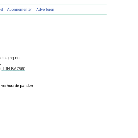
el
Abonnementen
Adverteren
einiging en
,
t
LJN BA7560
ng verhuurde panden