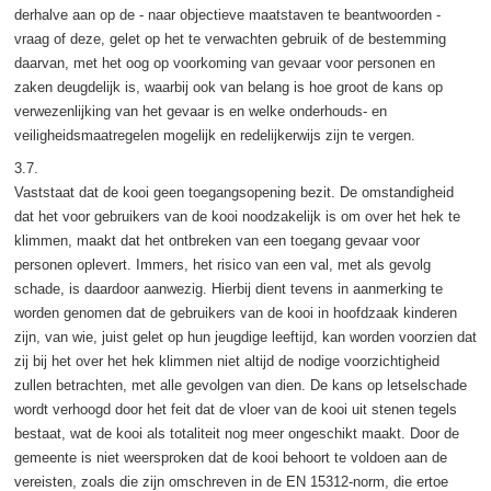
derhalve aan op de - naar objectieve maatstaven te beantwoorden -
vraag of deze, gelet op het te verwachten gebruik of de bestemming
daarvan, met het oog op voorkoming van gevaar voor personen en
zaken deugdelijk is, waarbij ook van belang is hoe groot de kans op
verwezenlijking van het gevaar is en welke onderhouds- en
veiligheidsmaatregelen mogelijk en redelijkerwijs zijn te vergen.
3.7.
Vaststaat dat de kooi geen toegangsopening bezit. De omstandigheid
dat het voor gebruikers van de kooi noodzakelijk is om over het hek te
klimmen, maakt dat het ontbreken van een toegang gevaar voor
personen oplevert. Immers, het risico van een val, met als gevolg
schade, is daardoor aanwezig. Hierbij dient tevens in aanmerking te
worden genomen dat de gebruikers van de kooi in hoofdzaak kinderen
zijn, van wie, juist gelet op hun jeugdige leeftijd, kan worden voorzien dat
zij bij het over het hek klimmen niet altijd de nodige voorzichtigheid
zullen betrachten, met alle gevolgen van dien. De kans op letselschade
wordt verhoogd door het feit dat de vloer van de kooi uit stenen tegels
bestaat, wat de kooi als totaliteit nog meer ongeschikt maakt. Door de
gemeente is niet weersproken dat de kooi behoort te voldoen aan de
vereisten, zoals die zijn omschreven in de EN 15312-norm, die ertoe