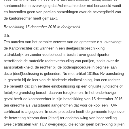
kantonrechter in overweging dat Achmea hierdoor niet benadeeld wordt
en bovendien geen van partijen opmerkingen over de bevoegdheid van
de kantonrechter heeft gemaakt.
Beschikking 15 december 2016 in deelgeschil
3.5.
Ten aanzien van het primaire verweer van de gemeente c.s. overweegt
de Kantonrechter dat wanneer in een deelgeschilbeschikking
uitdrukkelijk en zonder voorbehoud is beslist over geschilpunten
betreffende de materiële rechtsverhouding van partijen, zoals over de
aansprakelijkheid, de rechter bij de bodemprocedure in beginsel aan
deze (deel)beslissing is gebonden. Nu met artikel 1019cc Rv aansluiting
is gezocht bij de leer van de bindende eindbeslissing, kan een rechter
die bemerkt dat zijn eerdere eindbeslissing op een onjuiste juridische of
feitelijke grondslag berust, daarvan terugkomen. In het onderhavige
geval heeft de kantonrechter in zijn beschikking van 15 december 2016
ten onrechte als vaststaand aangenomen dat voor de kooi een TÜV-
certificaat is afgegeven. In deze procedure heeft de gemeente tegenover
de betwisting hiervan door [eiser] ter onderbouwing van haar stelling
twee certificaten van TÜV overgelegd, die echter geen betrekking blijken