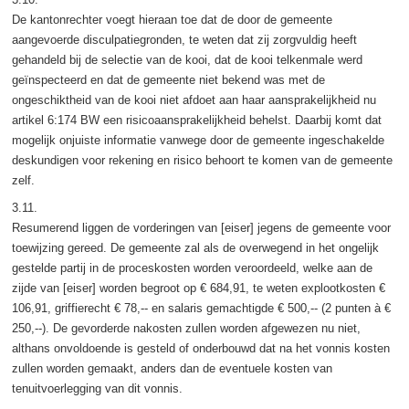
De kantonrechter voegt hieraan toe dat de door de gemeente
aangevoerde disculpatiegronden, te weten dat zij zorgvuldig heeft
gehandeld bij de selectie van de kooi, dat de kooi telkenmale werd
geïnspecteerd en dat de gemeente niet bekend was met de
ongeschiktheid van de kooi niet afdoet aan haar aansprakelijkheid nu
artikel 6:174 BW een risicoaansprakelijkheid behelst. Daarbij komt dat
mogelijk onjuiste informatie vanwege door de gemeente ingeschakelde
deskundigen voor rekening en risico behoort te komen van de gemeente
zelf.
3.11.
Resumerend liggen de vorderingen van [eiser] jegens de gemeente voor
toewijzing gereed. De gemeente zal als de overwegend in het ongelijk
gestelde partij in de proceskosten worden veroordeeld, welke aan de
zijde van [eiser] worden begroot op € 684,91, te weten explootkosten €
106,91, griffierecht € 78,-- en salaris gemachtigde € 500,-- (2 punten à €
250,--). De gevorderde nakosten zullen worden afgewezen nu niet,
althans onvoldoende is gesteld of onderbouwd dat na het vonnis kosten
zullen worden gemaakt, anders dan de eventuele kosten van
tenuitvoerlegging van dit vonnis.