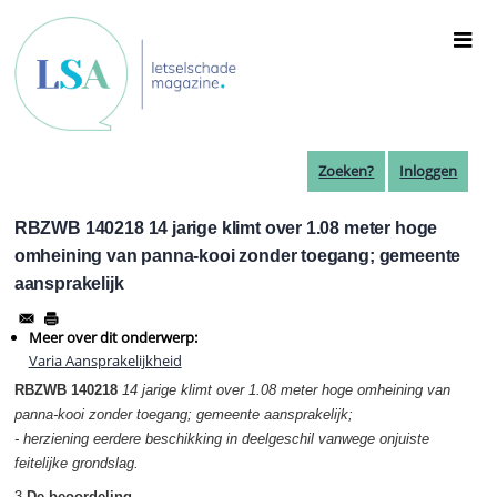
Overslaan
en
naar
de
inhoud
gaan
Zoeken?
Inloggen
RBZWB 140218 14 jarige klimt over 1.08 meter hoge
omheining van panna-kooi zonder toegang; gemeente
aansprakelijk
Meer over dit onderwerp:
Varia Aansprakelijkheid
RBZWB 140218
14 jarige klimt over 1.08 meter hoge omheining van
panna-kooi zonder toegang; gemeente aansprakelijk;
- herziening eerdere beschikking in deelgeschil vanwege onjuiste
feitelijke grondslag.
3
De beoordeling