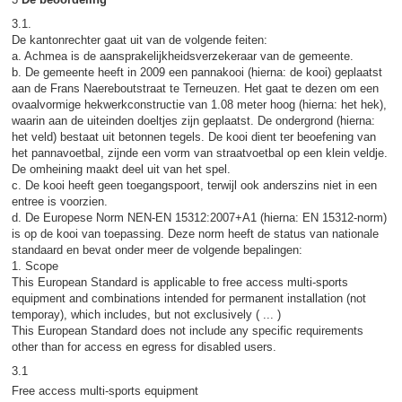
3.1.
De kantonrechter gaat uit van de volgende feiten:
a. Achmea is de aansprakelijkheidsverzekeraar van de gemeente.
b. De gemeente heeft in 2009 een pannakooi (hierna: de kooi) geplaatst
aan de Frans Naereboutstraat te Terneuzen. Het gaat te dezen om een
ovaalvormige hekwerkconstructie van 1.08 meter hoog (hierna: het hek),
waarin aan de uiteinden doeltjes zijn geplaatst. De ondergrond (hierna:
het veld) bestaat uit betonnen tegels. De kooi dient ter beoefening van
het pannavoetbal, zijnde een vorm van straatvoetbal op een klein veldje.
De omheining maakt deel uit van het spel.
c. De kooi heeft geen toegangspoort, terwijl ook anderszins niet in een
entree is voorzien.
d. De Europese Norm NEN-EN 15312:2007+A1 (hierna: EN 15312-norm)
is op de kooi van toepassing. Deze norm heeft de status van nationale
standaard en bevat onder meer de volgende bepalingen:
1. Scope
This European Standard is applicable to free access multi-sports
equipment and combinations intended for permanent installation (not
temporay), which includes, but not exclusively ( ... )
This European Standard does not include any specific requirements
other than for access en egress for disabled users.
3.1
Free access multi-sports equipment