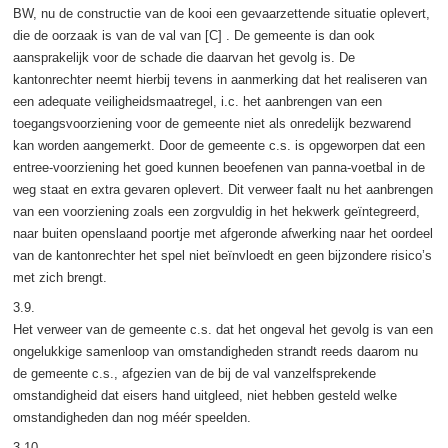
BW, nu de constructie van de kooi een gevaarzettende situatie oplevert,
die de oorzaak is van de val van [C] . De gemeente is dan ook
aansprakelijk voor de schade die daarvan het gevolg is. De
kantonrechter neemt hierbij tevens in aanmerking dat het realiseren van
een adequate veiligheidsmaatregel, i.c. het aanbrengen van een
toegangsvoorziening voor de gemeente niet als onredelijk bezwarend
kan worden aangemerkt. Door de gemeente c.s. is opgeworpen dat een
entree-voorziening het goed kunnen beoefenen van panna-voetbal in de
weg staat en extra gevaren oplevert. Dit verweer faalt nu het aanbrengen
van een voorziening zoals een zorgvuldig in het hekwerk geïntegreerd,
naar buiten openslaand poortje met afgeronde afwerking naar het oordeel
van de kantonrechter het spel niet beïnvloedt en geen bijzondere risico’s
met zich brengt.
3.9.
Het verweer van de gemeente c.s. dat het ongeval het gevolg is van een
ongelukkige samenloop van omstandigheden strandt reeds daarom nu
de gemeente c.s., afgezien van de bij de val vanzelfsprekende
omstandigheid dat eisers hand uitgleed, niet hebben gesteld welke
omstandigheden dan nog méér speelden.
3.10.