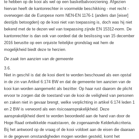
te hebben op de kooi als wel op een basketbalvoorziening. Afgezien
hiervan heeft de kantonrechter in voormelde beschikking - met recht -
overwogen dat de Europese norm NEN-EN 1176-1 (anders dan [eiser]
destijds betoogden) op de kooi niet van toepassing is, doch was hij niet
bekend met de te dezen wel van toepassing zijnde EN 15312-norm. De
kantonrechter is dan ook van oordeel dat de beslissing van 15 december
2016 berustte op een onjuiste feitelijke grondslag wat hem de
mogelijkheid biedt deze te herzien.
De zaak ten aanzien van de gemeente
3.6.
Niet in geschil is dat de kooi dient te worden beschouwd als een opstal
in de zin van Artikel 6:174 BW en dat de gemeente ten aanzien van de
kooi kan worden aangemerkt als bezitter. Op haar rust daarom de plicht
ervoor te zorgen dat de toestand van de kooi de veiligheid van personen
en zaken niet in gevaar brengt, welke verplichting in artikel 6:174 leden 1
en 2 BW is verwoord als een risicoaansprakelijkheid. Deze
aansprakelijkheid dient te worden beoordeeld aan de hand van door de
Hoge Raad ontwikkelde maatstaven, de zogenaamde Kelderluikcriteria.
Bij het antwoord op de vraag of de kooi voldoet aan de eisen die daaraan
in de gegeven omstandigheden mogen worden gesteld, komt het