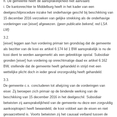
h. De gemeente heeft de aansprakelijkheid niet aanvaard.
i. De kantonrechter te Middelburg heeft in het kader van een
deelgeschilprocedure inzake het onderhavige geschil bij beschikking van
15 december 2016 verzoeken van gelijke strekking als de onderhavige
vorderingen van [eiser] afgewezen.
(geen publicatie bekend, red LSA
LM)
3.2.
[eiser] leggen aan hun vordering primair ten grondslag dat de gemeente
als bezitter van de kooi ex artikel 6:174 lid 1 BW aansprakelijk is nu de
kooi dient te worden aangemerkt als een gebrekkige opstal. Subsidiair
gronden [eiser] hun vordering op onrechtmatige daad ex artikel 6:162
BW, stellende dat de gemeente heeft gehandeld in strijd met een
wettelijke plicht doch in ieder geval onzorgvuldig heeft gehandeld.
3.3.
De gemeente c.s. concluderen tot afwijzing van de vorderingen van
eiser. Zij beroepen zich primair op de bindende werking van de
beschikking van 15 december 2016 in het deelgeschil. Subsidiair
betwisten zij aansprakelijkheid van de gemeente nu deze een zorgvuldig
aankooptraject heeft bewandeld, de kooi voldoet aan de eisen en niet
gevaarzettend is. Voorts betwisten zij het causaal verband tussen de