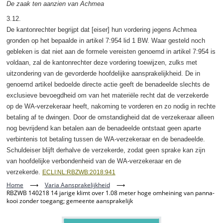
De zaak ten aanzien van Achmea
3.12.
De kantonrechter begrijpt dat [eiser] hun vordering jegens Achmea
gronden op het bepaalde in artikel 7:954 lid 1 BW. Waar gesteld noch
gebleken is dat niet aan de formele vereisten genoemd in artikel 7:954 is
voldaan, zal de kantonrechter deze vordering toewijzen, zulks met
uitzondering van de gevorderde hoofdelijke aansprakelijkheid. De in
genoemd artikel bedoelde directe actie geeft de benadeelde slechts de
exclusieve bevoegdheid om van het materiële recht dat de verzekerde
op de WA-verzekeraar heeft, nakoming te vorderen en zo nodig in rechte
betaling af te dwingen. Door de omstandigheid dat de verzekeraar alleen
nog bevrijdend kan betalen aan de benadeelde ontstaat geen aparte
verbintenis tot betaling tussen de WA-verzekeraar en de benadeelde.
Schuldeiser blijft derhalve de verzekerde, zodat geen sprake kan zijn
van hoofdelijke verbondenheid van de WA-verzekeraar en de
verzekerde.
ECLI:NL:RBZWB:2018:941
Home
⟶
Varia Aansprakelijkheid
⟶
RBZWB 140218 14 jarige klimt over 1.08 meter hoge omheining van panna-
kooi zonder toegang; gemeente aansprakelijk