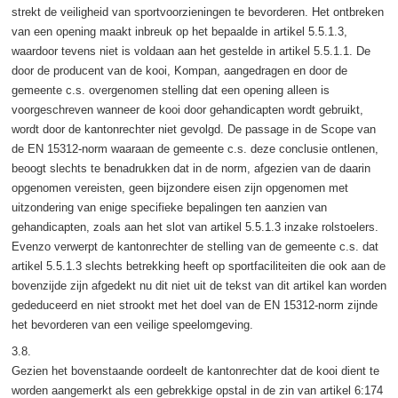
strekt de veiligheid van sportvoorzieningen te bevorderen. Het ontbreken
van een opening maakt inbreuk op het bepaalde in artikel 5.5.1.3,
waardoor tevens niet is voldaan aan het gestelde in artikel 5.5.1.1. De
door de producent van de kooi, Kompan, aangedragen en door de
gemeente c.s. overgenomen stelling dat een opening alleen is
voorgeschreven wanneer de kooi door gehandicapten wordt gebruikt,
wordt door de kantonrechter niet gevolgd. De passage in de Scope van
de EN 15312-norm waaraan de gemeente c.s. deze conclusie ontlenen,
beoogt slechts te benadrukken dat in de norm, afgezien van de daarin
opgenomen vereisten, geen bijzondere eisen zijn opgenomen met
uitzondering van enige specifieke bepalingen ten aanzien van
gehandicapten, zoals aan het slot van artikel 5.5.1.3 inzake rolstoelers.
Evenzo verwerpt de kantonrechter de stelling van de gemeente c.s. dat
artikel 5.5.1.3 slechts betrekking heeft op sportfaciliteiten die ook aan de
bovenzijde zijn afgedekt nu dit niet uit de tekst van dit artikel kan worden
gededuceerd en niet strookt met het doel van de EN 15312-norm zijnde
het bevorderen van een veilige speelomgeving.
3.8.
Gezien het bovenstaande oordeelt de kantonrechter dat de kooi dient te
worden aangemerkt als een gebrekkige opstal in de zin van artikel 6:174