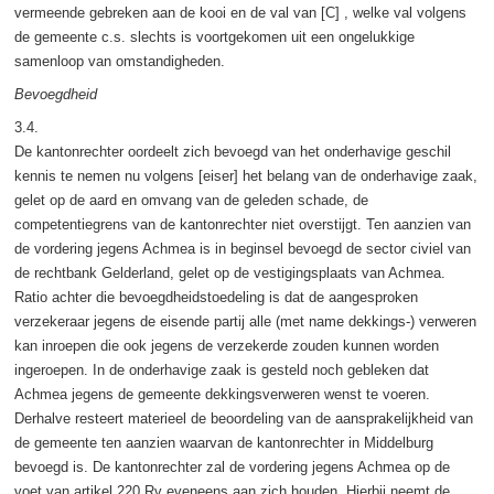
vermeende gebreken aan de kooi en de val van [C] , welke val volgens
de gemeente c.s. slechts is voortgekomen uit een ongelukkige
samenloop van omstandigheden.
Bevoegdheid
3.4.
De kantonrechter oordeelt zich bevoegd van het onderhavige geschil
kennis te nemen nu volgens [eiser] het belang van de onderhavige zaak,
gelet op de aard en omvang van de geleden schade, de
competentiegrens van de kantonrechter niet overstijgt. Ten aanzien van
de vordering jegens Achmea is in beginsel bevoegd de sector civiel van
de rechtbank Gelderland, gelet op de vestigingsplaats van Achmea.
Ratio achter die bevoegdheidstoedeling is dat de aangesproken
verzekeraar jegens de eisende partij alle (met name dekkings-) verweren
kan inroepen die ook jegens de verzekerde zouden kunnen worden
ingeroepen. In de onderhavige zaak is gesteld noch gebleken dat
Achmea jegens de gemeente dekkingsverweren wenst te voeren.
Derhalve resteert materieel de beoordeling van de aansprakelijkheid van
de gemeente ten aanzien waarvan de kantonrechter in Middelburg
bevoegd is. De kantonrechter zal de vordering jegens Achmea op de
voet van artikel 220 Rv eveneens aan zich houden. Hierbij neemt de