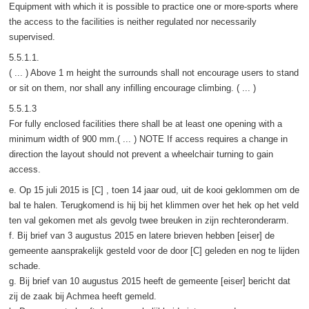
Equipment with which it is possible to practice one or more-sports where
the access to the facilities is neither regulated nor necessarily
supervised.
5.5.1.1.
( ... ) Above 1 m height the surrounds shall not encourage users to stand
or sit on them, nor shall any infilling encourage climbing. ( ... )
5.5.1.3
For fully enclosed facilities there shall be at least one opening with a
minimum width of 900 mm.( ... ) NOTE If access requires a change in
direction the layout should not prevent a wheelchair turning to gain
access.
e. Op 15 juli 2015 is [C] , toen 14 jaar oud, uit de kooi geklommen om de
bal te halen. Terugkomend is hij bij het klimmen over het hek op het veld
ten val gekomen met als gevolg twee breuken in zijn rechteronderarm.
f. Bij brief van 3 augustus 2015 en latere brieven hebben [eiser] de
gemeente aansprakelijk gesteld voor de door [C] geleden en nog te lijden
schade.
g. Bij brief van 10 augustus 2015 heeft de gemeente [eiser] bericht dat
zij de zaak bij Achmea heeft gemeld.