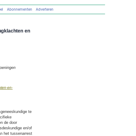
el
Abonnementen
Adverteren
ugklachten en
oeningen
hten-en-
dsgeneeskundige te
cifieke
en de door
dsdeskundige en/of
n het tussenarrest