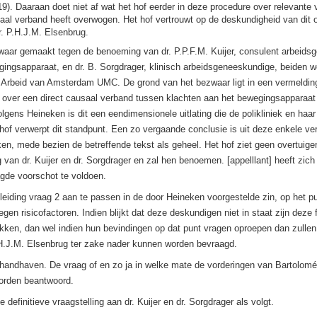
). Daaraan doet niet af wat het hof eerder in deze procedure over relevante
aal verband heeft overwogen. Het hof vertrouwt op de deskundigheid van dit o
. P.H.J.M. Elsenbrug.
waar gemaakt tegen de benoeming van dr. P.P.F.M. Kuijer, consulent arbeids
ingsapparaat, en dr. B. Sorgdrager, klinisch arbeidsgeneeskundige, beiden 
n Arbeid van Amsterdam UMC. De grond van het bezwaar ligt in een vermeldin
k over een direct causaal verband tussen klachten aan het bewegingsapparaat 
lgens Heineken is dit een eendimensionele uitlating die de polikliniek en haa
t hof verwerpt dit standpunt. Een zo vergaande conclusie is uit deze enkele v
kken, mede bezien de betreffende tekst als geheel. Het hof ziet geen overtui
van dr. Kuijer en dr. Sorgdrager en zal hen benoemen. [appelllant] heeft zich 
gde voorschot te voldoen.
nleiding vraag 2 aan te passen in de door Heineken voorgestelde zin, op het p
egen risicofactoren. Indien blijkt dat deze deskundigen niet in staat zijn deze 
ekken, dan wel indien hun bevindingen op dat punt vragen oproepen dan zullen
H.J.M. Elsenbrug ter zake nader kunnen worden bevraagd.
 handhaven. De vraag of en zo ja in welke mate de vorderingen van Bartolomé v
worden beantwoord.
e definitieve vraagstelling aan dr. Kuijer en dr. Sorgdrager als volgt.