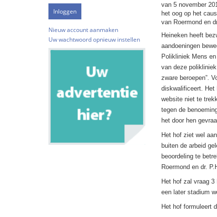
van 5 november 2019
het oog op het caus
van Roermond en dr
Nieuw account aanmaken
Heineken heeft bez
Uw wachtwoord opnieuw instellen
aandoeningen beweg
Polikliniek Mens e
van deze poliklinie
zware beroepen”. Vo
diskwalificeert. He
website niet te tre
tegen de benoeming 
het door hen gevraa
Het hof ziet wel aa
buiten de arbeid gel
beoordeling te betr
Roermond en dr. P.
Het hof zal vraag 3
een later stadium 
Het hof formuleert d