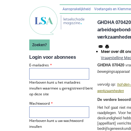
Overslaan
en
Aansprakelijkheid
Voetangels en Klemm
Hoofdnavigatie
naar
de
GHDHA 070420 v
inhoud
arbeidsgebonde
gaan
werkzaamhede
Zoeken?
Meer over dit on
Login voor abonnees
Vraagstelling Me
E-mailadres
GHDHA 070420
vra
bewegingsapparaat
Hierboven kunt u het mailadres
vervolg op:
hof-den-
invullen waarmee u geregistreerd bent
werkzaamheden
op deze site
De verdere beoord
Wachtwoord
Het hof gaat niet m
raadplegen. Voor he
deskundigheid hebbe
Hierboven kunt u uw wachtwoord
[appelllant] verric
invullen
bedrijfsgeneeskundi