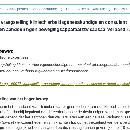
en
Schadeposten
Schadebehandeling
Capita Selecta
Afwikkeling
Processue
raagstelling klinisch arbeidsgeneeskundige en consulent
n aandoeningen bewegingsapparaat tzv causaal verband r
n
derwerp:
dische Expertises
agstelling klinisch arbeidsgeneeskundige en c
onsulent arbeidsgebonden aand
tzv causaal verband rugklachten en werkzaamheden
haag-190917-vraagstelling-neuroloog-en-orthopeed-tzv-causaal-verband-rugklac
eling van het hoger beroep
ee in het standpunt van Heineken dat er geen reden is om een klinisch arbei
t hof is daarbij bepalend dat de eerder benoemde deskundigen vanuit hun spe
n gezegd dat het aantonen dan wel uitsluiten van een causaal verband tuss
hte (zware) werkzaamheden en zijn klachten ligt op het vakgebied van de arbei
ge, die mogelijk wel een antwoord op deze vraag kunnen geven (zie r.o. 10 va