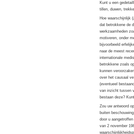
Kunt u een gedetaill
tillen, duwen, trek
Hoe waarschijnlijk (z
dat betrokkene de d
werkzaamheden zoal
motiveren, onder me
bijvoorbeeld erfeli
naar de meest recen
internationale med
betrokkene zoals op
kunnen veroorzaken 
over het causaal ve
(eventueel bestaand
van inzicht tussen 
bestaan deze? Kunt 
Zou uw antwoord op
buiten beschouwing 
door u aangetroffen
van 2 november 198
waarschijnlijkheids