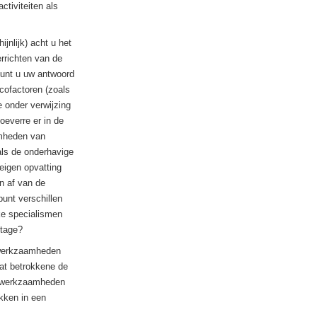
ctiviteiten als
ijnlijk) acht u het
rrichten van de
unt u uw antwoord
cofactoren (zoals
e onder verwijzing
oeverre er in de
amheden van
als de onderhavige
eigen opvatting
n af van de
punt verschillen
ke specialismen
ntage?
 werkzaamheden
at betrokkene de
en werkzaamheden
kken in een