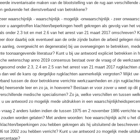
eerde inventarisatie maken van de blootstelling van de rug aan verschillende a
ken gedurende het dienstverband van betrokkene?
eer waarschijnlijk - waarschijnlijk - mogelijk -onwaarschijnlijk - zeer onwaarsch
oor u aangetroffen klachten/beperkingen heeft gekregen als gevolg van het ve
s onder 2.3 tot en met 2.6 van het arrest van 21 maart 2017 omschreven? K
er door daarbij ook eventueel aan de orde zijnde buiten de arbeid gelegen risi
jke aanleg, overgewicht en degeneratie) bij uw overwegingen te betrekken, med
te toonaangevende literatuur? Kunt u bij uw antwoord expliciet betrekken in h
ische wetenschap anno 2019 consensus bestaat over de vraag of de werkza
gesomd onder 2.3, 2.4 en 2.5 van het arrest van 21 maart 2017 rugklachten 
dan wel de kans op dergelijke rugklachten aanmerkelijk vergroten? Wijkt uw 
rband tussen de door betrokkene verrichte werkzaamheden en zijn rugklachte
e) heersende leer en zo ja, in hoeverre? Bestaan er voor zover u weet op dit 
verschillende medische specialismen? Zo ja, welke verschillen en tussen wel
u uw antwoord zo mogelijk mede uitdrukken in een waarschijnlijkheidsperce
 vraag 2 anders luiden indien de tussen 1975 en 2 november 1986 verrichte
zouden worden gelaten? Met andere woorden: hoe waarschijnlijk acht u het d
 klachten/beperkingen zou hebben gekregen als hij uitsluitend de beschrev
6 tot 2002 zou hebben verricht? Kunt u uw antwoord zo mogelijk mede uitdru
percentage?