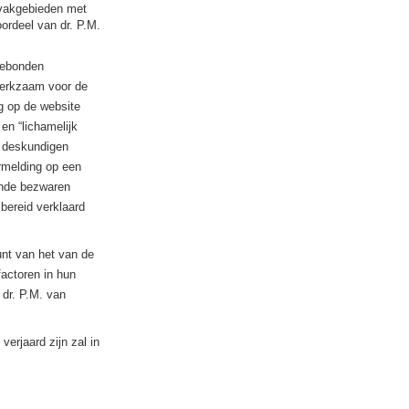
 vakgebieden met
ordeel van dr. P.M.
gebonden
werkzaam voor de
g op de website
en “lichamelijk
r deskundigen
ermelding op een
gende bezwaren
bereid verklaard
unt van het van de
factoren in hun
 dr. P.M. van
erjaard zijn zal in