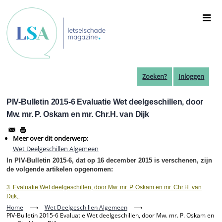
Overslaan
en
naar
de
inhoud
gaan
Zoeken?
Inloggen
PIV-Bulletin 2015-6 Evaluatie Wet deelgeschillen, door
Mw. mr. P. Oskam en mr. Chr.H. van Dijk
Meer over dit onderwerp:
Wet Deelgeschillen Algemeen
In PIV-Bulletin 2015-6, dat op 16 december 2015 is verschenen, zijn
de volgende artikelen opgenomen:
3. Evaluatie Wet deelgeschillen, door Mw. mr. P. Oskam en mr. Chr.H. van
Dijk;
Home
⟶
Wet Deelgeschillen Algemeen
⟶
PIV-Bulletin 2015-6 Evaluatie Wet deelgeschillen, door Mw. mr. P. Oskam en