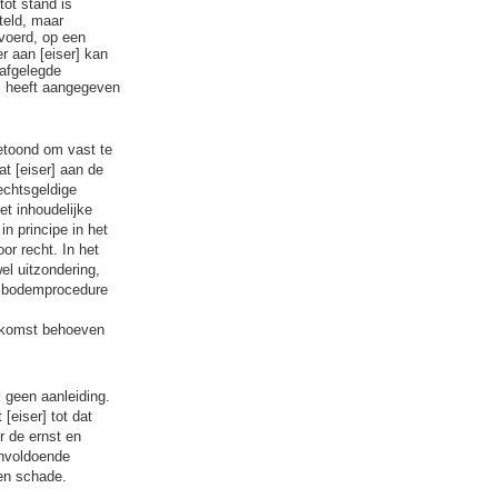
ot stand is
teld, maar
voerd, op een
r aan [eiser] kan
 afgelegde
s heeft aangegeven
etoond om vast te
t [eiser] aan de
echtsgeldige
et inhoudelijke
in principe in het
or recht. In het
el uitzondering,
e bodemprocedure
enkomst behoeven
 geen aanleiding.
[eiser] tot dat
r de ernst en
onvoldoende
en schade.