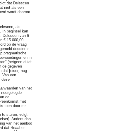
olgt dat Delescen
t niet als een
oerd wordt daarom
elescen, als
. In beginsel kan
r. Delescen van 6
an € 15.000,00
oord op de vraag
ngemeld dossier is
 op pragmatische
 bewoordingen en in
aan” (hetgeen duidt
in de gegeven
 dat [eiser] nog
n. Van een
t deze
 aanvaarden van het
t neergelegde
van de
vereenkomst met
is toen door mr.
te sturen, volgt
eiser]. Anders dan
ding van het aanbod
rd dat Reaal er