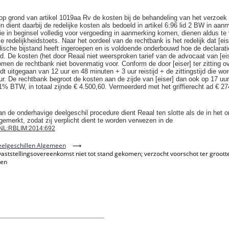
op grond van artikel 1019aa Rv de kosten bij de behandeling van het verzoek 
en dient daarbij de redelijke kosten als bedoeld in artikel 6:96 lid 2 BW in aa
e in beginsel volledig voor vergoeding in aanmerking komen, dienen aldus te
edelijkheidstoets. Naar het oordeel van de rechtbank is het redelijk dat [eise
dische bijstand heeft ingeroepen en is voldoende onderbouwd hoe de declarati
. De kosten (het door Reaal niet weersproken tarief van de advocaat van [eis
omen de rechtbank niet bovenmatig voor. Conform de door [eiser] ter zitting o
dt uitgegaan van 12 uur en 48 minuten + 3 uur reistijd + de zittingstijd die wo
r. De rechtbank begroot de kosten aan de zijde van [eiser] dan ook op 17 uu
1% BTW, in totaal zijnde € 4.500,60. Vermeerderd met het griffierecht ad € 27
n de onderhavige deelgeschil procedure dient Reaal ten slotte als de in het o
gemerkt, zodat zij verplicht dient te worden verwezen in de
NL:RBLIM:2014:692
elgeschillen Algemeen
⟶
aststellingsovereenkomst niet tot stand gekomen; verzocht voorschot ter groot
zen