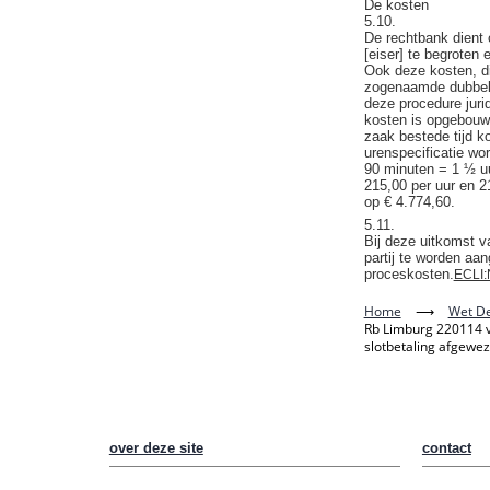
De kosten
5.10.
De rechtbank dient 
[eiser] te begroten 
Ook deze kosten, di
zogenaamde dubbele r
deze procedure juri
kosten is opgebouwd
zaak bestede tijd k
urenspecificatie wor
90 minuten = 1 ½ uu
215,00 per uur en 2
op € 4.774,60.
5.11.
Bij deze uitkomst va
partij te worden aan
proceskosten.
ECLI:
Home
⟶
Wet De
Rb Limburg 220114 v
slotbetaling afgewe
over deze site
contact