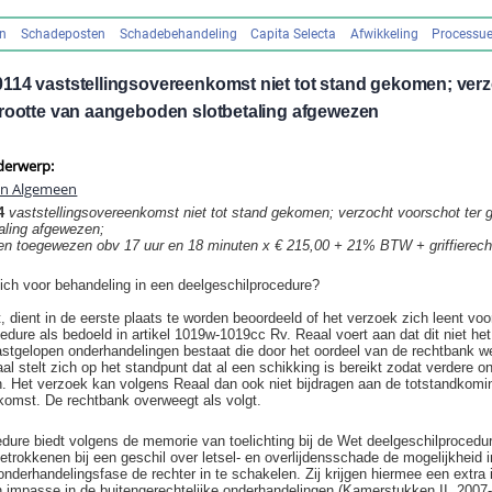
en
Schadeposten
Schadebehandeling
Capita Selecta
Afwikkeling
Processue
114 vaststellingsovereenkomst niet tot stand gekomen; ver
grootte van aangeboden slotbetaling afgewezen
derwerp:
en Algemeen
14
vaststellingsovereenkomst niet tot stand gekomen; verzocht voorschot ter g
aling afgewezen;
en toegewezen obv 17 uur en 18 minuten x € 215,00 + 21% BTW + griffierecht
ich voor behandeling in een deelgeschilprocedure?
, dient in de eerste plaats te worden beoordeeld of het verzoek zich leent voo
edure als bedoeld in artikel 1019w-1019cc Rv. Reaal voert aan dat dit niet he
astgelopen onderhandelingen bestaat die door het oordeel van de rechtbank we
l stelt zich op het standpunt dat al een schikking is bereikt zodat verdere o
jn. Het verzoek kan volgens Reaal dan ook niet bijdragen aan de totstandkom
komst. De rechtbank overweegt als volgt.
dure biedt volgens de memorie van toelichting bij de Wet deelgeschilprocedure
etrokkenen bij een geschil over letsel- en overlijdensschade de mogelijkheid i
onderhandelingsfase de rechter in te schakelen. Zij krijgen hiermee een extra 
 impasse in de buitengerechtelijke onderhandelingen (Kamerstukken II, 2007-