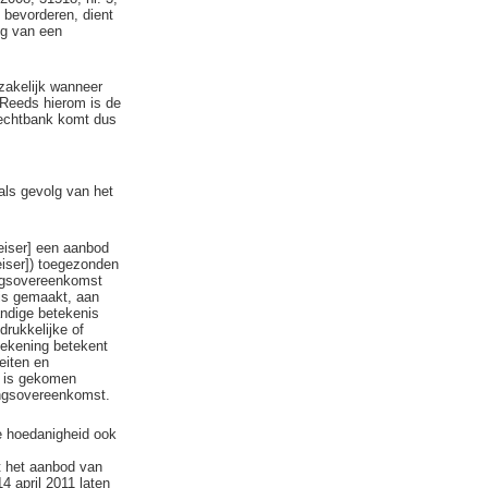
 bevorderen, dient
ng van een
zakelijk wanneer
 Reeds hierom is de
rechtbank komt dus
als gevolg van het
eiser] een aanbod
eiser]) toegezonden
ingsovereenkomst
 is gemaakt, aan
andige betekenis
drukkelijke of
tekening betekent
eiten en
d is gekomen
ingsovereenkomst.
ie hoedanigheid ook
t het aanbod van
4 april 2011 laten