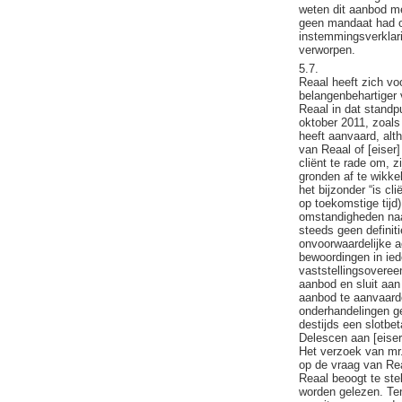
weten dit aanbod me
geen mandaat had om
instemmingsverklar
verworpen.
5.7.
Reaal heeft zich vo
belangenbehartiger v
Reaal in dat standp
oktober 2011, zoals 
heeft aanvaard, alt
van Reaal of [eiser]
cliënt te rade om, 
gronden af te wikke
het bijzonder “is cl
op toekomstige tijd
omstandigheden naar
steeds geen definit
onvoorwaardelijke ac
bewoordingen in ied
vaststellingsoveree
aanbod en sluit aan
aanbod te aanvaarde
onderhandelingen g
destijds een slotbe
Delescen aan [eise
Het verzoek van mr
op de vraag van Rea
Reaal beoogt te ste
worden gelezen. Ten