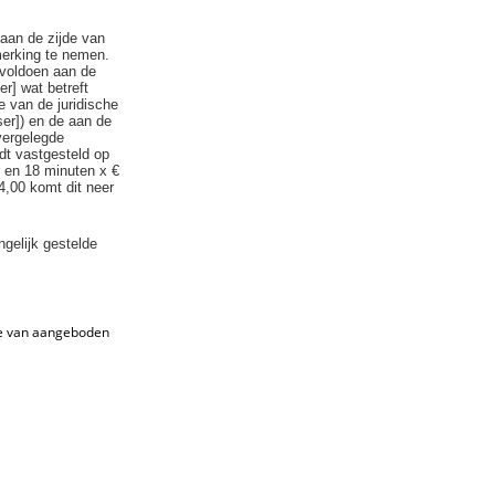
aan de zijde van
nmerking te nemen.
 voldoen aan de
r] wat betreft
e van de juridische
er]) en de aan de
vergelegde
rdt vastgesteld op
r en 18 minuten x €
4,00 komt dit neer
ngelijk gestelde
te van aangeboden