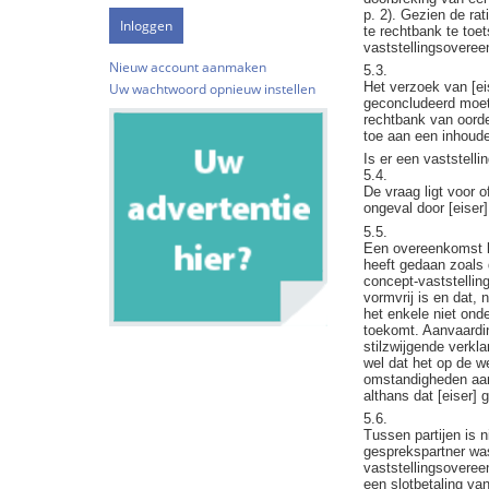
p. 2). Gezien de ra
te rechtbank te toe
vaststellingsovere
Nieuw account aanmaken
5.3.
Het verzoek van [ei
Uw wachtwoord opnieuw instellen
geconcludeerd moet 
rechtbank van oorde
toe aan een inhoude
Is er een vaststel
5.4.
De vraag ligt voor 
ongeval door [eiser
5.5.
Een overeenkomst ko
heeft gedaan zoals 
concept-vaststellin
vormvrij is en dat,
het enkele niet ond
toekomt. Aanvaardin
stilzwijgende verkl
wel dat het op de w
omstandigheden aan
althans dat [eiser]
5.6.
Tussen partijen is 
gesprekspartner wa
vaststellingsoveree
een slotbetaling va