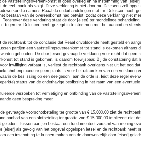
 de vaststellingsovereenkomst in goed overleg en na instemming van [eiser] t
de rechtbank als volgt. Deze verklaring is niet door mr. Delescen zelf opges
edewerker die namens Reaal de onderhandelingen met mr. Delescen heeft ge
het bestaan van de overeenkomst had betwist, zodat deze verklaring niet mee
 Tegenover deze verklaring staat de door [eiser] ter mondelinge behandeling
nooit tegen mr. Delescen heeft gezegd in te stemmen met het aanbod en steed
t de rechtbank tot de conclusie dat Reaal onvoldoende heeft gesteld en aang
tussen partijen een vaststellingsovereenkomst tot stand is gekomen althans da
worden gehouden. De door [eiser] gevraagde verklaring voor recht dat geen r
nkomst tot stand is gekomen, is daarom toewijsbaar. Bij de constatering dat h
voor inwilliging vatbaar is, verliest de rechtbank overigens niet uit het oog dat 
ekschriftenprocedure geen plaats is voor het uitspreken van een verklaring vo
waarin de beslissing op een deelgeschil aan de orde is, leidt deze regel evenw
eperkte) status van de onderhavige beslissing in het raam van een eventuel
muleerde verzoeken tot vernietiging en ontbinding van de vaststellingsovere
taande geen bespreking meer.
 de gevraagde voorschotbetaling ter grootte van € 15.000,00 ziet de rechtbank
e aanbod van een slotbetaling ter grootte van € 15.000,00 impliceert niet dat 
 geleden. Tussen partijen bestaat een fundamenteel verschil van mening ove
 [eiser] als gevolg van het ongeval opgelopen letsel en de rechtbank heeft 
om een inschatting te kunnen maken van de daadwerkelijk door [eiser] geled