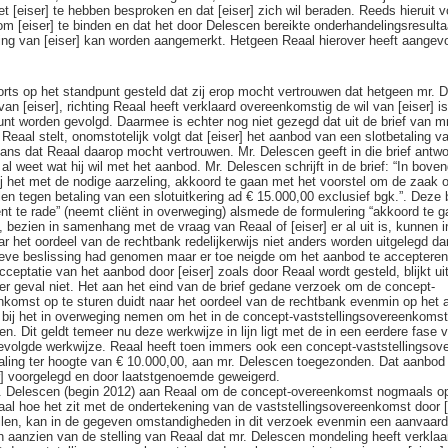
t [eiser] te hebben besproken en dat [eiser] zich wil beraden. Reeds hieruit v
 [eiser] te binden en dat het door Delescen bereikte onderhandelingsresultaa
ing van [eiser] kan worden aangemerkt. Hetgeen Reaal hierover heeft aangev
orts op het standpunt gesteld dat zij erop mocht vertrouwen dat hetgeen mr. D
an [eiser], richting Reaal heeft verklaard overeenkomstig de wil van [eiser] is
unt worden gevolgd. Daarmee is echter nog niet gezegd dat uit de brief van m
Reaal stelt, onomstotelijk volgt dat [eiser] het aanbod van een slotbetaling v
hans dat Reaal daarop mocht vertrouwen. Mr. Delescen geeft in die brief antw
 al weet wat hij wil met het aanbod. Mr. Delescen schrijft in de brief: “In bove
zij het met de nodige aarzeling, akkoord te gaan met het voorstel om de zaak
len tegen betaling van een slotuitkering ad € 15.000,00 exclusief bgk.”. Deze
iënt te rade” (neemt cliënt in overweging) alsmede de formulering “akkoord te g
), bezien in samenhang met de vraag van Reaal of [eiser] er al uit is, kunnen 
 het oordeel van de rechtbank redelijkerwijs niet anders worden uitgelegd dan
ieve beslissing had genomen maar er toe neigde om het aanbod te acceptere
ceptatie van het aanbod door [eiser] zoals door Reaal wordt gesteld, blijkt ui
er geval niet. Het aan het eind van de brief gedane verzoek om de concept-
nkomst op te sturen duidt naar het oordeel van de rechtbank evenmin op het
 bij het in overweging nemen om het in de concept-vaststellingsovereenkoms
n. Dit geldt temeer nu deze werkwijze in lijn ligt met de in een eerdere fase 
evolgde werkwijze. Reaal heeft toen immers ook een concept-vaststellingso
taling ter hoogte van € 10.000,00, aan mr. Delescen toegezonden. Dat aanbod 
r] voorgelegd en door laatstgenoemde geweigerd.
. Delescen (begin 2012) aan Reaal om de concept-overeenkomst nogmaals op 
al hoe het zit met de ondertekening van de vaststellingsovereenkomst door [
llen, kan in de gegeven omstandigheden in dit verzoek evenmin een aanvaar
 aanzien van de stelling van Reaal dat mr. Delescen mondeling heeft verklaa