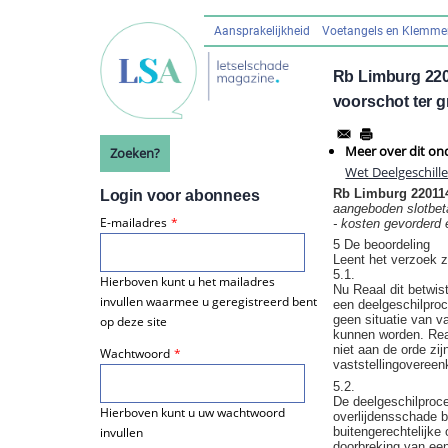
Overslaan
en
Aansprakelijkheid
Voetangels en Klemm
Hoofdnavigatie
naar
de
Rb Limburg 220
inhoud
voorschot ter 
gaan
Meer over dit on
Zoeken?
Wet Deelgeschill
Rb Limburg 2201
Login voor abonnees
aangeboden slotbet
E-mailadres
- kosten gevorderd 
5 De beoordeling
Leent het verzoek z
5.1.
Hierboven kunt u het mailadres
Nu Reaal dit betwist
invullen waarmee u geregistreerd bent
een deelgeschilproc
geen situatie van v
op deze site
kunnen worden. Reaa
niet aan de orde zi
Wachtwoord
vaststellingovereen
5.2.
De deelgeschilproce
Hierboven kunt u uw wachtwoord
overlijdensschade b
buitengerechtelijke 
invullen
doorbreking van een