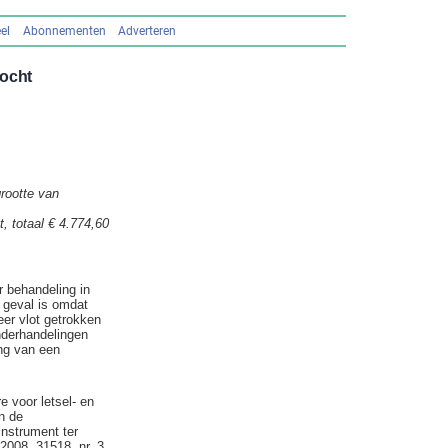
el
Abonnementen
Adverteren
zocht
rootte van
, totaal € 4.774,60
r behandeling in
t geval is omdat
er vlot getrokken
nderhandelingen
ing van een
 voor letsel- en
n de
instrument ter
2008, 31518, nr. 3,