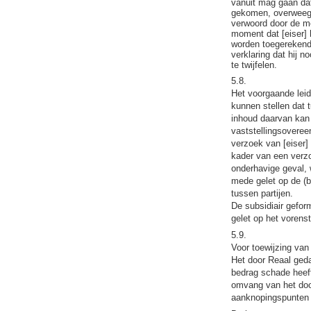
vanuit mag gaan dat
gekomen, overweegt 
verwoord door de m
moment dat [eiser] 
worden toegerekend.
verklaring dat hij 
te twijfelen.
5.8.
Het voorgaande leid
kunnen stellen dat 
inhoud daarvan kan 
vaststellingsoveree
verzoek van [eiser] 
kader van een verzo
onderhavige geval, 
mede gelet op de (b
tussen partijen.
De subsidiair gefor
gelet op het vorens
5.9.
Voor toewijzing van
Het door Reaal gedan
bedrag schade heeft
omvang van het door
aanknopingspunten 