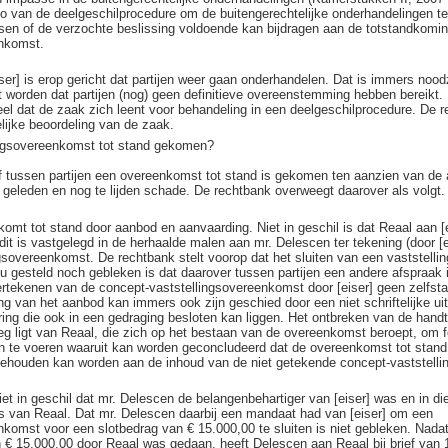
tio van de deelgeschilprocedure om de buitengerechtelijke onderhandelingen te
tsen of de verzochte beslissing voldoende kan bijdragen aan de totstandkomi
enkomst.
ser] is erop gericht dat partijen weer gaan onderhandelen. Dat is immers nood
worden dat partijen (nog) geen definitieve overeenstemming hebben bereikt.
el dat de zaak zich leent voor behandeling in een deelgeschilprocedure. De 
lijke beoordeling van de zaak.
lingsovereenkomst tot stand gekomen?
of tussen partijen een overeenkomst tot stand is gekomen ten aanzien van de 
] geleden en nog te lijden schade. De rechtbank overweegt daarover als volgt.
mt tot stand door aanbod en aanvaarding. Niet in geschil is dat Reaal aan [
dit is vastgelegd in de herhaalde malen aan mr. Delescen ter tekening (door [
gsovereenkomst. De rechtbank stelt voorop dat het sluiten van een vaststell
 nu gesteld noch gebleken is dat daarover tussen partijen een andere afspraak
ertekenen van de concept-vaststellingsovereenkomst door [eiser] geen zelfst
g van het aanbod kan immers ook zijn geschied door een niet schriftelijke uit
aring die ook in een gedraging besloten kan liggen. Het ontbreken van de hand
eg ligt van Reaal, die zich op het bestaan van de overeenkomst beroept, om f
 te voeren waaruit kan worden geconcludeerd dat de overeenkomst tot stan
 gehouden kan worden aan de inhoud van de niet getekende concept-vaststell
niet in geschil dat mr. Delescen de belangenbehartiger van [eiser] was en in d
s van Reaal. Dat mr. Delescen daarbij een mandaat had van [eiser] om een
nkomst voor een slotbedrag van € 15.000,00 te sluiten is niet gebleken. Nada
n € 15.000,00 door Reaal was gedaan, heeft Delescen aan Reaal bij brief van 1