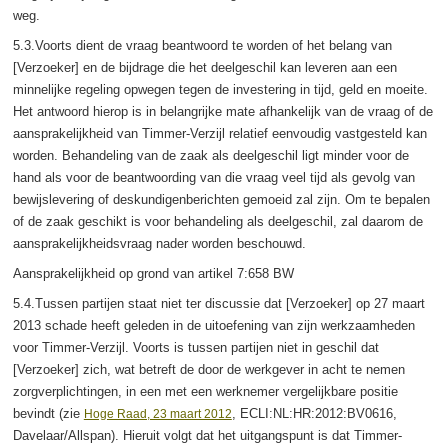
weg.
5.3.Voorts dient de vraag beantwoord te worden of het belang van
[Verzoeker] en de bijdrage die het deelgeschil kan leveren aan een
minnelijke regeling opwegen tegen de investering in tijd, geld en moeite.
Het antwoord hierop is in belangrijke mate afhankelijk van de vraag of de
aansprakelijkheid van Timmer-Verzijl relatief eenvoudig vastgesteld kan
worden. Behandeling van de zaak als deelgeschil ligt minder voor de
hand als voor de beantwoording van die vraag veel tijd als gevolg van
bewijslevering of deskundigenberichten gemoeid zal zijn. Om te bepalen
of de zaak geschikt is voor behandeling als deelgeschil, zal daarom de
aansprakelijkheidsvraag nader worden beschouwd.
Aansprakelijkheid op grond van artikel 7:658 BW
5.4.Tussen partijen staat niet ter discussie dat [Verzoeker] op 27 maart
2013 schade heeft geleden in de uitoefening van zijn werkzaamheden
voor Timmer-Verzijl. Voorts is tussen partijen niet in geschil dat
[Verzoeker] zich, wat betreft de door de werkgever in acht te nemen
zorgverplichtingen, in een met een werknemer vergelijkbare positie
bevindt (zie
, ECLI:NL:HR:2012:BV0616,
Hoge Raad, 23 maart 2012
Davelaar/Allspan). Hieruit volgt dat het uitgangspunt is dat Timmer-