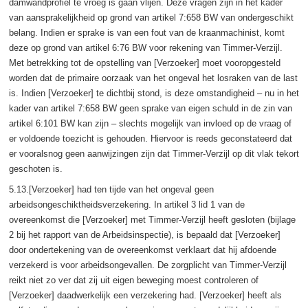
damwandprofiel te vroeg is gaan vlijen. Deze vragen zijn in het kader
van aansprakelijkheid op grond van artikel 7:658 BW van ondergeschikt
belang. Indien er sprake is van een fout van de kraanmachinist, komt
deze op grond van artikel 6:76 BW voor rekening van Timmer-Verzijl.
Met betrekking tot de opstelling van [Verzoeker] moet vooropgesteld
worden dat de primaire oorzaak van het ongeval het losraken van de last
is. Indien [Verzoeker] te dichtbij stond, is deze omstandigheid – nu in het
kader van artikel 7:658 BW geen sprake van eigen schuld in de zin van
artikel 6:101 BW kan zijn – slechts mogelijk van invloed op de vraag of
er voldoende toezicht is gehouden. Hiervoor is reeds geconstateerd dat
er vooralsnog geen aanwijzingen zijn dat Timmer-Verzijl op dit vlak tekort
geschoten is.
5.13.[Verzoeker] had ten tijde van het ongeval geen
arbeidsongeschiktheidsverzekering. In artikel 3 lid 1 van de
overeenkomst die [Verzoeker] met Timmer-Verzijl heeft gesloten (bijlage
2 bij het rapport van de Arbeidsinspectie), is bepaald dat [Verzoeker]
door ondertekening van de overeenkomst verklaart dat hij afdoende
verzekerd is voor arbeidsongevallen. De zorgplicht van Timmer-Verzijl
reikt niet zo ver dat zij uit eigen beweging moest controleren of
[Verzoeker] daadwerkelijk een verzekering had. [Verzoeker] heeft als