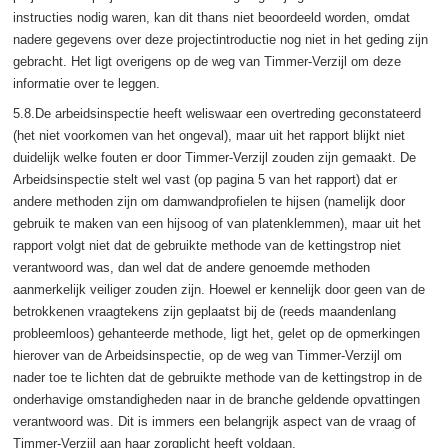
instructies nodig waren, kan dit thans niet beoordeeld worden, omdat
nadere gegevens over deze projectintroductie nog niet in het geding zijn
gebracht. Het ligt overigens op de weg van Timmer-Verzijl om deze
informatie over te leggen.
5.8.De arbeidsinspectie heeft weliswaar een overtreding geconstateerd
(het niet voorkomen van het ongeval), maar uit het rapport blijkt niet
duidelijk welke fouten er door Timmer-Verzijl zouden zijn gemaakt. De
Arbeidsinspectie stelt wel vast (op pagina 5 van het rapport) dat er
andere methoden zijn om damwandprofielen te hijsen (namelijk door
gebruik te maken van een hijsoog of van platenklemmen), maar uit het
rapport volgt niet dat de gebruikte methode van de kettingstrop niet
verantwoord was, dan wel dat de andere genoemde methoden
aanmerkelijk veiliger zouden zijn. Hoewel er kennelijk door geen van de
betrokkenen vraagtekens zijn geplaatst bij de (reeds maandenlang
probleemloos) gehanteerde methode, ligt het, gelet op de opmerkingen
hierover van de Arbeidsinspectie, op de weg van Timmer-Verzijl om
nader toe te lichten dat de gebruikte methode van de kettingstrop in de
onderhavige omstandigheden naar in de branche geldende opvattingen
verantwoord was. Dit is immers een belangrijk aspect van de vraag of
Timmer-Verzijl aan haar zorgplicht heeft voldaan.