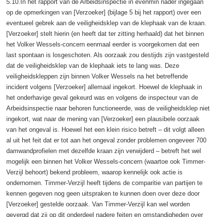
5.10.In het rapport van de Arbeidsinspectie in evenmin nader ingegaan
op de opmerkingen van [Verzoeker] (bijlage 5 bij het rapport) over een
eventueel gebrek aan de veiligheidsklep van de klephaak van de kraan.
[Verzoeker] stelt hierin (en heeft dat ter zitting herhaald) dat het binnen
het Volker Wessels-concern eenmaal eerder is voorgekomen dat een
last spontaan is losgeschoten. Als oorzaak zou destijds zijn vastgesteld
dat de veiligheidsklep van de klephaak iets te lang was. Deze
veiligheidskleppen zijn binnen Volker Wessels na het betreffende
incident volgens [Verzoeker] allemaal ingekort. Hoewel de klephaak in
het onderhavige geval gekeurd was en volgens de inspecteur van de
Arbeidsinspectie naar behoren functioneerde, was de veiligheidsklep niet
ingekort, wat naar de mening van [Verzoeker] een plausibele oorzaak
van het ongeval is. Hoewel het een klein risico betreft – dit volgt alleen
al uit het feit dat er tot aan het ongeval zonder problemen ongeveer 700
damwandprofielen met dezelfde kraan zijn verwijderd – betreft het wel
mogelijk een binnen het Volker Wessels-concern (waartoe ook Timmer-
Verzijl behoort) bekend probleem, waarop kennelijk ook actie is
ondernomen. Timmer-Verzijl heeft tijdens de comparitie van partijen te
kennen gegeven nog geen uitspraken te kunnen doen over deze door
[Verzoeker] gestelde oorzaak. Van Timmer-Verzijl kan wel worden
gevergd dat zij op dit onderdeel nadere feiten en omstandigheden over