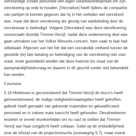
zelfstandige zonder personeel een eigen verantwoordelijkheid om zijn
verzekering op orde te houden. [Verzoeker] heeft tijdens de comparitie
van partijen te kennen gegeven dat hij in het verleden wel verzekerd
was, maar dat deze verzekering als gevolg van wanbetaling door de
verzekeraar is beëindigd. Volgens [Verzoeker] was deze tekortkoming
veroorzaakt doordat Timmer-Verzijl, nadat deze onderneming deel was
gaan uitmaken van het Volker Wessels-concern, hem vaak te laat had
uitbetaald. Afgezien van het feit dat een oorzakelijk verband tussen de
gestelde (te) late betaling en beëindiging van de verzekering niet vast
staat, moet geoordeeld worden dat deze kwestie los staat van de
aansprakelijkheidsvraag en daarom in dit geschil verder niet behandeld
kan worden.
Conclusie
5.14.Hierboven is geconstateerd dat Timmer-Verzijl de risico’s heeft
geïnventariseerd, de nodige veiligheidsmaatregelen heeft getroffen,
gebruik heeft gemaakt van gekeurde materialen en gekwalificeerd
personeel en in zekere mate toezicht heeft gehouden. Desalniettemin
resteren er teveel onzekerheden om nu vast te stellen dat Timmer-
Verzijl aan haar zorgplicht heeft voldaan. Gelet op de onduidelijkheid
over de inhoud van de projectinstructie (overweging 5.7), maar vooral