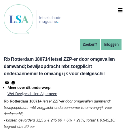
Overslaan
en
naar
de
inhoud
gaan
Zoeken?
Inloggen
Rb Rotterdam 180714 letsel ZZP-er door omgevallen
damwand; bewijsopdracht mbt zorgplicht
onderaannemer te omvangrijk voor deelgeschil
Meer over dit onderwerp:
Wet Deelgeschillen Algemeen
Rb Rotterdam 180714
letsel ZZP-er door omgevallen damwand;
bewijsopdracht mbt zorgplicht onderaannemer te omvangrijk voor
deelgeschil;
- kosten gevorderd 31,5 x € 245,00 + 6% + 21%, totaal € 9.945,16;
begroot obv 20 uur