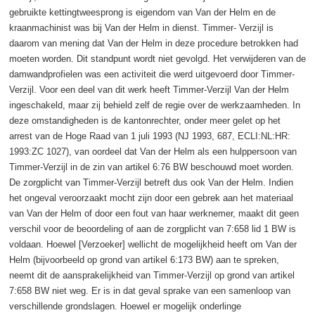
gebruikte kettingtweesprong is eigendom van Van der Helm en de
kraanmachinist was bij Van der Helm in dienst. Timmer- Verzijl is
daarom van mening dat Van der Helm in deze procedure betrokken had
moeten worden. Dit standpunt wordt niet gevolgd. Het verwijderen van de
damwandprofielen was een activiteit die werd uitgevoerd door Timmer-
Verzijl. Voor een deel van dit werk heeft Timmer-Verzijl Van der Helm
ingeschakeld, maar zij behield zelf de regie over de werkzaamheden. In
deze omstandigheden is de kantonrechter, onder meer gelet op het
arrest van de Hoge Raad van 1 juli 1993 (NJ 1993, 687, ECLI:NL:HR:
1993:ZC 1027), van oordeel dat Van der Helm als een hulppersoon van
Timmer-Verzijl in de zin van artikel 6:76 BW beschouwd moet worden.
De zorgplicht van Timmer-Verzijl betreft dus ook Van der Helm. Indien
het ongeval veroorzaakt mocht zijn door een gebrek aan het materiaal
van Van der Helm of door een fout van haar werknemer, maakt dit geen
verschil voor de beoordeling of aan de zorgplicht van 7:658 lid 1 BW is
voldaan. Hoewel [Verzoeker] wellicht de mogelijkheid heeft om Van der
Helm (bijvoorbeeld op grond van artikel 6:173 BW) aan te spreken,
neemt dit de aansprakelijkheid van Timmer-Verzijl op grond van artikel
7:658 BW niet weg. Er is in dat geval sprake van een samenloop van
verschillende grondslagen. Hoewel er mogelijk onderlinge