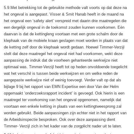
5.9.Met betrekking tot de gebruikte methode valt voorts op dat deze na
het ongeval is aangepast. Visser & Smit Hanab heeft in de maand na
het ongeval een ‘safety alert’ verspreid met daarin drie maatregelen die
een dergelijk ongeval in de toekomst zouden kunnen voorkomen. Eén
daarvan is dat de kettingleng voortaan met een grote schalm door de
klephaak van de mobiele kraan geslagen moet worden in plaats van dat
de ketting zelf door de klephaak wordt gedaan. Hoewel Timmer-Verzijl
stelt dat deze maatregel het ongeval niet had voorkomen, wekt deze
aanpassing de indruk dat de voorheen gehanteerde werkwijze niet
optimaal was. Timmer-Verzijl heeft tot op heden onvoldoende toegelicht
wat het verschil is tussen beide werkwijzen en om welke reden de
aangepaste werkwijze niet of weinig toevoegt. Verder valt op dat als
bijlage 9 bij het rapport van EMN Expertise een door Van der Helm
opgemaakt ‘onderzoeksrapport incident’ is gevoegd. Ook hierin is een
maatregel ter voorkoming van het ongeval opgenomen, namelijk dat
voortaan een enkele ketting in plaats van een kettingtweesprong zal
worden gebruikt. Beide aanpassingen zijn echter niet in het rapport van
de Arbeidsinspectie besproken. Ook over deze aanpassing dient
Timmer- Verzijl zich in het kader van de zorgplicht nader uit te laten.