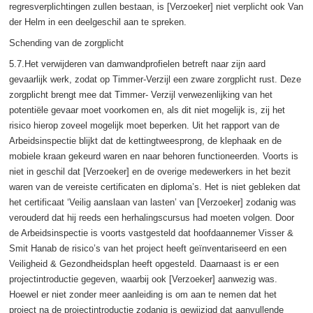
regresverplichtingen zullen bestaan, is [Verzoeker] niet verplicht ook Van
der Helm in een deelgeschil aan te spreken.
Schending van de zorgplicht
5.7.Het verwijderen van damwandprofielen betreft naar zijn aard
gevaarlijk werk, zodat op Timmer-Verzijl een zware zorgplicht rust. Deze
zorgplicht brengt mee dat Timmer- Verzijl verwezenlijking van het
potentiële gevaar moet voorkomen en, als dit niet mogelijk is, zij het
risico hierop zoveel mogelijk moet beperken. Uit het rapport van de
Arbeidsinspectie blijkt dat de kettingtweesprong, de klephaak en de
mobiele kraan gekeurd waren en naar behoren functioneerden. Voorts is
niet in geschil dat [Verzoeker] en de overige medewerkers in het bezit
waren van de vereiste certificaten en diploma’s. Het is niet gebleken dat
het certificaat ‘Veilig aanslaan van lasten’ van [Verzoeker] zodanig was
verouderd dat hij reeds een herhalingscursus had moeten volgen. Door
de Arbeidsinspectie is voorts vastgesteld dat hoofdaannemer Visser &
Smit Hanab de risico’s van het project heeft geïnventariseerd en een
Veiligheid & Gezondheidsplan heeft opgesteld. Daarnaast is er een
projectintroductie gegeven, waarbij ook [Verzoeker] aanwezig was.
Hoewel er niet zonder meer aanleiding is om aan te nemen dat het
project na de projectintroductie zodanig is gewijzigd dat aanvullende