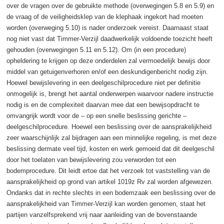
over de vragen over de gebruikte methode (overwegingen 5.8 en 5.9) en
de vraag of de veiligheidsklep van de klephaak ingekort had moeten
worden (overweging 5.10) is nader onderzoek vereist. Daarnaast staat
nog niet vast dat Timmer-Verzijl daadwerkelijk voldoende toezicht heeft
gehouden (overwegingen 5.11 en 5.12). Om (in een procedure)
opheldering te krijgen op deze onderdelen zal vermoedelijk bewijs door
middel van getuigenverhoren en/of een deskundigenbericht nodig zijn.
Hoewel bewijslevering in een deelgeschilprocedure niet per definitie
onmogelijk is, brengt het aantal onderwerpen waarvoor nadere instructie
nodig is en de complexiteit daarvan mee dat een bewijsopdracht te
omvangrijk wordt voor de – op een snelle beslissing gerichte –
deelgeschilprocedure. Hoewel een beslissing over de aansprakelijkheid
zeer waarschijnlijk zal bijdragen aan een minnelijke regeling, is met deze
beslissing dermate veel tijd, kosten en werk gemoeid dat dit deelgeschil
door het toelaten van bewijslevering zou verworden tot een
bodemprocedure. Dit leidt ertoe dat het verzoek tot vaststelling van de
aansprakelijkheid op grond van artikel 1019z Rv zal worden afgewezen.
Ondanks dat in rechte slechts in een bodemzaak een beslissing over de
aansprakelijkheid van Timmer-Verzijl kan worden genomen, staat het
partijen vanzelfsprekend vrij naar aanleiding van de bovenstaande