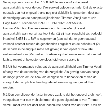
Verzijl op grond van artikel 7:658 BW, leden 2 en 4 in beginsel
aansprakelijk is voor de door [Verzoeker] geleden schade. Dat de exacte
oorzaak van het ongeval thans nog niet duidelijk is geworden, doet aan
de vestiging van de aansprakelijkheid van Timmer-Verzijl niet af (zie
Hoge Raad 10 december 1999, ECLI:NL:HR:1999:AA3837,
Fransen/Stichting Pasteurziekenhuis). Timmer-Verzijl is niet
aansprakelijk wanneer zij aantoont dat (1) zij haar zorgplicht als bedoeld
in artikel 7:658 lid 1 BW is nagekomen (dan wel dat er geen causaal
verband bestaat tussen de geschonden zorgplicht en de schade) of (2)
de schade in belangrijke mate het gevolg is van opzet of bewuste
roekeloosheid van [Verzoeker]. Partijen zijn het erover eens dat van het
laatste (opzet of bewuste roekeloosheid) geen sprake is.
5.5.Uit het voorgaande volgt dat de aansprakelijkheid van Timmer-Verzijl
afhangt van de schending van de zorgplicht. Als gevolg daarvan hangt
de mogelijkheid om de zaak als deelgeschil te behandelen af van de
vraag of de zorgplichtschending relatief eenvoudig vastgesteld kan
worden.
5.6.Een complicerende factor in deze zaak is dat het ongeval zich heeft
voorgedaan met een mobiele kraan die geen eigendom is van Timmer-
Verzijl, maar van het door haar ingehuurde bedrijf Van der Helm. Ook de