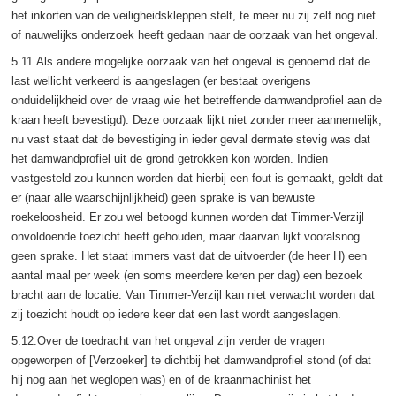
het inkorten van de veiligheidskleppen stelt, te meer nu zij zelf nog niet
of nauwelijks onderzoek heeft gedaan naar de oorzaak van het ongeval.
5.11.Als andere mogelijke oorzaak van het ongeval is genoemd dat de
last wellicht verkeerd is aangeslagen (er bestaat overigens
onduidelijkheid over de vraag wie het betreffende damwandprofiel aan de
kraan heeft bevestigd). Deze oorzaak lijkt niet zonder meer aannemelijk,
nu vast staat dat de bevestiging in ieder geval dermate stevig was dat
het damwandprofiel uit de grond getrokken kon worden. Indien
vastgesteld zou kunnen worden dat hierbij een fout is gemaakt, geldt dat
er (naar alle waarschijnlijkheid) geen sprake is van bewuste
roekeloosheid. Er zou wel betoogd kunnen worden dat Timmer-Verzijl
onvoldoende toezicht heeft gehouden, maar daarvan lijkt vooralsnog
geen sprake. Het staat immers vast dat de uitvoerder (de heer H) een
aantal maal per week (en soms meerdere keren per dag) een bezoek
bracht aan de locatie. Van Timmer-Verzijl kan niet verwacht worden dat
zij toezicht houdt op iedere keer dat een last wordt aangeslagen.
5.12.Over de toedracht van het ongeval zijn verder de vragen
opgeworpen of [Verzoeker] te dichtbij het damwandprofiel stond (of dat
hij nog aan het weglopen was) en of de kraanmachinist het