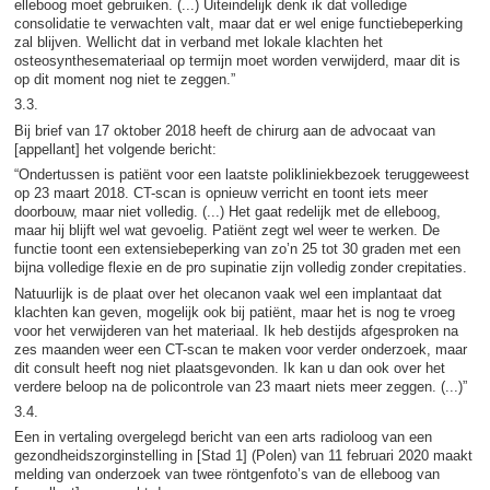
elleboog moet gebruiken. (...) Uiteindelijk denk ik dat volledige
consolidatie te verwachten valt, maar dat er wel enige functiebeperking
zal blijven. Wellicht dat in verband met lokale klachten het
osteosynthesemateriaal op termijn moet worden verwijderd, maar dit is
op dit moment nog niet te zeggen.”
3.3.
Bij brief van 17 oktober 2018 heeft de chirurg aan de advocaat van
[appellant] het volgende bericht:
“Ondertussen is patiënt voor een laatste polikliniekbezoek teruggeweest
op 23 maart 2018. CT-scan is opnieuw verricht en toont iets meer
doorbouw, maar niet volledig. (...) Het gaat redelijk met de elleboog,
maar hij blijft wel wat gevoelig. Patiënt zegt wel weer te werken. De
functie toont een extensiebeperking van zo’n 25 tot 30 graden met een
bijna volledige flexie en de pro supinatie zijn volledig zonder crepitaties.
Natuurlijk is de plaat over het olecanon vaak wel een implantaat dat
klachten kan geven, mogelijk ook bij patiënt, maar het is nog te vroeg
voor het verwijderen van het materiaal. Ik heb destijds afgesproken na
zes maanden weer een CT-scan te maken voor verder onderzoek, maar
dit consult heeft nog niet plaatsgevonden. Ik kan u dan ook over het
verdere beloop na de policontrole van 23 maart niets meer zeggen. (...)”
3.4.
Een in vertaling overgelegd bericht van een arts radioloog van een
gezondheidszorginstelling in [Stad 1] (Polen) van 11 februari 2020 maakt
melding van onderzoek van twee röntgenfoto’s van de elleboog van