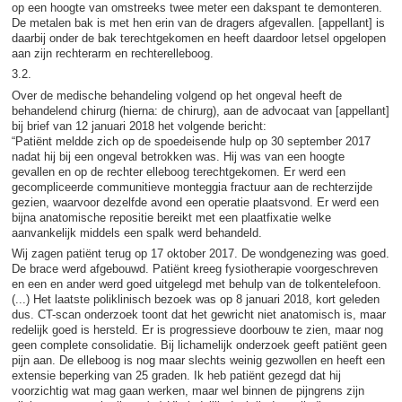
op een hoogte van omstreeks twee meter een dakspant te demonteren.
De metalen bak is met hen erin van de dragers afgevallen. [appellant] is
daarbij onder de bak terechtgekomen en heeft daardoor letsel opgelopen
aan zijn rechterarm en rechterelleboog.
3.2.
Over de medische behandeling volgend op het ongeval heeft de
behandelend chirurg (hierna: de chirurg), aan de advocaat van [appellant]
bij brief van 12 januari 2018 het volgende bericht:
“Patiënt meldde zich op de spoedeisende hulp op 30 september 2017
nadat hij bij een ongeval betrokken was. Hij was van een hoogte
gevallen en op de rechter elleboog terechtgekomen. Er werd een
gecompliceerde communitieve monteggia fractuur aan de rechterzijde
gezien, waarvoor dezelfde avond een operatie plaatsvond. Er werd een
bijna anatomische repositie bereikt met een plaatfixatie welke
aanvankelijk middels een spalk werd behandeld.
Wij zagen patiënt terug op 17 oktober 2017. De wondgenezing was goed.
De brace werd afgebouwd. Patiënt kreeg fysiotherapie voorgeschreven
en een en ander werd goed uitgelegd met behulp van de tolkentelefoon.
(...) Het laatste poliklinisch bezoek was op 8 januari 2018, kort geleden
dus. CT-scan onderzoek toont dat het gewricht niet anatomisch is, maar
redelijk goed is hersteld. Er is progressieve doorbouw te zien, maar nog
geen complete consolidatie. Bij lichamelijk onderzoek geeft patiënt geen
pijn aan. De elleboog is nog maar slechts weinig gezwollen en heeft een
extensie beperking van 25 graden. Ik heb patiënt gezegd dat hij
voorzichtig wat mag gaan werken, maar wel binnen de pijngrens zijn