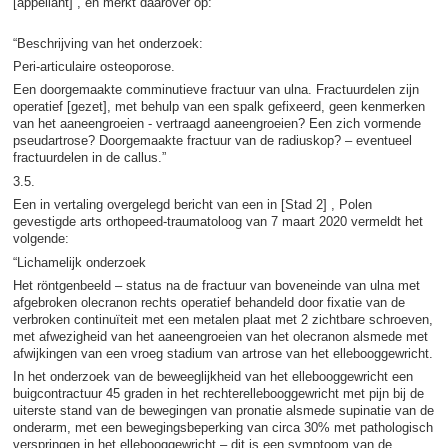
[appellant] , en merkt daarover op:
“Beschrijving van het onderzoek:
Peri-articulaire osteoporose.
Een doorgemaakte comminutieve fractuur van ulna. Fractuurdelen zijn
operatief [gezet], met behulp van een spalk gefixeerd, geen kenmerken
van het aaneengroeien - vertraagd aaneengroeien? Een zich vormende
pseudartrose? Doorgemaakte fractuur van de radiuskop? – eventueel
fractuurdelen in de callus.”
3.5.
Een in vertaling overgelegd bericht van een in [Stad 2] , Polen
gevestigde arts orthopeed-traumatoloog van 7 maart 2020 vermeldt het
volgende:
“Lichamelijk onderzoek
Het röntgenbeeld – status na de fractuur van boveneinde van ulna met
afgebroken olecranon rechts operatief behandeld door fixatie van de
verbroken continuïteit met een metalen plaat met 2 zichtbare schroeven,
met afwezigheid van het aaneengroeien van het olecranon alsmede met
afwijkingen van een vroeg stadium van artrose van het ellebooggewricht.
In het onderzoek van de beweeglijkheid van het ellebooggewricht een
buigcontractuur 45 graden in het rechterellebooggewricht met pijn bij de
uiterste stand van de bewegingen van pronatie alsmede supinatie van de
onderarm, met een bewegingsbeperking van circa 30% met pathologisch
verspringen in het ellebooggewricht – dit is een symptoom van de