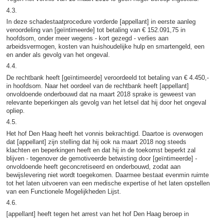
4.3.
In deze schadestaatprocedure vorderde [appellant] in eerste aanleg
veroordeling van [geïntimeerde] tot betaling van € 152.091,75 in
hoofdsom, onder meer wegens - kort gezegd - verlies aan
arbeidsvermogen, kosten van huishoudelijke hulp en smartengeld, een
en ander als gevolg van het ongeval.
4.4.
De rechtbank heeft [geïntimeerde] veroordeeld tot betaling van € 4.450,-
in hoofdsom. Naar het oordeel van de rechtbank heeft [appellant]
onvoldoende onderbouwd dat na maart 2018 sprake is geweest van
relevante beperkingen als gevolg van het letsel dat hij door het ongeval
opliep.
4.5.
Het hof Den Haag heeft het vonnis bekrachtigd. Daartoe is overwogen
dat [appellant] zijn stelling dat hij ook na maart 2018 nog steeds
klachten en beperkingen heeft en dat hij in de toekomst beperkt zal
blijven - tegenover de gemotiveerde betwisting door [geïntimeerde] -
onvoldoende heeft geconcretiseerd en onderbouwd, zodat aan
bewijslevering niet wordt toegekomen. Daarmee bestaat evenmin ruimte
tot het laten uitvoeren van een medische expertise of het laten opstellen
van een Functionele Mogelijkheden Lijst.
4.6.
[appellant] heeft tegen het arrest van het hof Den Haag beroep in