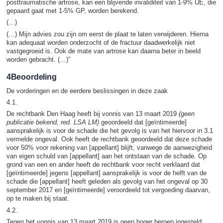
posttraumatische artrose, kan een blijvende invaliditeit van 1-9% UE, die
gepaard gaat met 1-5% GP, worden berekend.
(…)
(…) Mijn advies zou zijn om eerst de plaat te laten verwijderen. Hierna
kan adequaat worden onderzocht of de fractuur daadwerkelijk niet
vastgegroeid is. Ook de mate van artrose kan daarna beter in beeld
worden gebracht. (…)”
4Beoordeling
De vorderingen en de eerdere beslissingen in deze zaak
4.1.
De rechtbank Den Haag heeft bij vonnis van 13 maart 2019
(geen
publicatie bekend, red. LSA LM)
geoordeeld dat [geïntimeerde]
aansprakelijk is voor de schade die het gevolg is van het hiervoor in 3.1
vermelde ongeval. Ook heeft de rechtbank geoordeeld dat deze schade
voor 50% voor rekening van [appellant] blijft, vanwege de aanwezigheid
van eigen schuld van [appellant] aan het ontstaan van de schade. Op
grond van een en ander heeft de rechtbank voor recht verklaard dat
[geïntimeerde] jegens [appellant] aansprakelijk is voor de helft van de
schade die [appellant] heeft geleden als gevolg van het ongeval op 30
september 2017 en [geïntimeerde] veroordeeld tot vergoeding daarvan,
op te maken bij staat.
4.2.
Tegen het vonnis van 13 maart 2019 is geen hoger beroep ingesteld.