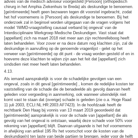
advies van de medisch adviseur voorgesteld [Persoon] (orthopedisch
chirurg in het Amphia Ziekenhuis te Breda) als deskundige te benoemen.
[geïntimeerde] heeft geen bezwaren tegen dit voorstel ingebracht, zodat
het hof voornemens is [Persoon] als deskundige te benoemen. Bij het
onderzoek zal in beginsel worden uitgegaan van de vragen volgens het
model ‘IWMD-vraagstelling causaal verband bij ongeval’ van de
Interdisciplinaire Werkgroep Medische Deskundigen. Vast staat dat
[appellant] zich na maart 2018 niet meer aan zijn rechterelleboog heeft
laten behandelen. Voor zover er na deze datum nog klachten zijn, zal de
deskundige in aanvulling op de genoemde vragenlijst - gelet op het
verweer van [geïntimeerde] op dit punt - de vraag worden gesteld of en in
hoeverre deze klachten te wijten zijn aan het feit dat [appellant] zich
sindsdien niet meer heeft laten behandelen.
4.13.
Als iemand aansprakelijk is voor de schadelijke gevolgen van een
ongeval, zoals in dit geval [geïntimeerde] , komen de redelijke kosten ter
vaststelling van de schade die de benadeelde als gevolg daarvan heeft
geleden voor vergoeding in aanmerking, ook wanneer uiteindelijk niet
komt vast te staan dat (overige) schade is geleden (zie o.a. Hoge Raad
11 juli 2003, ECLI:NL:HR:2003:AF7423). In de hoofdzaak heeft de
rechtbank Den Haag bij vonnis van 13 maart 2019 geoordeeld dat
[geïntimeerde] aansprakelijk is voor de schade van [appellant] die als
gevolg van het ongeval is ontstaan, waarbij deze schade voor 50% voor
rekening van [appellant] blijft. Daarvan uitgaande is het hof voornemens
in afwijking van artikel 195 Rv het voorschot voor de kosten van de
deskundige(n) ten laste van beide partijen te brengen, ieder voor de helft