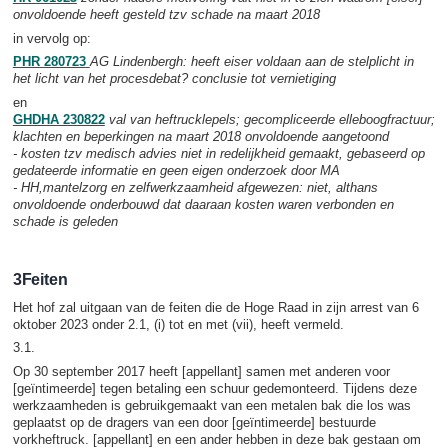
onvoldoende heeft gesteld tzv schade na maart 2018
in vervolg op:
PHR 280723
AG Lindenbergh:
heeft eiser voldaan aan de stelplicht in
het licht van het procesdebat? conclusie tot vernietiging
en
GHDHA 230822
val van heftrucklepels; gecompliceerde elleboogfractuur;
klachten en beperkingen na maart 2018 onvoldoende aangetoond
- kosten tzv medisch advies niet in redelijkheid gemaakt, gebaseerd op
gedateerde informatie en geen eigen onderzoek door MA
- HH,mantelzorg en zelfwerkzaamheid afgewezen: niet, althans
onvoldoende onderbouwd dat daaraan kosten waren verbonden en
schade is geleden
3Feiten
Het hof zal uitgaan van de feiten die de Hoge Raad in zijn arrest van 6
oktober 2023 onder 2.1, (i) tot en met (vii), heeft vermeld.
3.1.
Op 30 september 2017 heeft [appellant] samen met anderen voor
[geïntimeerde] tegen betaling een schuur gedemonteerd. Tijdens deze
werkzaamheden is gebruikgemaakt van een metalen bak die los was
geplaatst op de dragers van een door [geïntimeerde] bestuurde
vorkheftruck. [appellant] en een ander hebben in deze bak gestaan om