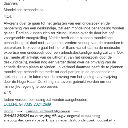
daarvan.
Mondelinge behandeling
4.14.
Alvorens over te gaan tot het gelasten van een onderzoek en de
benoeming van een deskundige, zal een mondelinge behandeling worden
gelast. Partijen kunnen zich ter zitting uitlaten over de door het hof
voorgestelde vraagstelling. Verder heeft de te plannen mondelinge
behandeling tot doel met partijen het verdere verloop van de procedure te
bespreken. In zoverre gaat het hof er thans vanuit dat na de medische
expertise een onderzoek door een arbeidsdeskundige nodig zal zijn. Ook
zal, mede afhankelijk van de uitkomst van het onderzoek door de
deskundige(n), nadien nog een verder debat over de omvang van de
schade dienen plaats te vinden. In verband daarmee heeft de te plannen
mondelinge behandeling mede tot doel partijen in de gelegenheid te
stellen zich uit te laten over de omvang van het geding na verwijzing
door de Hoge Raad. De zitting zal tevens gebruikt worden om een
minnelijke regeling te beproeven.
4.15.
Iedere verdere beslissing zal worden aangehouden.
ECLI:NL:GHAMS:2024:2689
Home
⟶
Causaal Verband Algemeen
⟶
GHAMS 240924 na verwijzing HR; a.g.v. ongeval bestaan nog
elleboogklachten en beperkingen, nader desk. onderzoek noodzakelijk