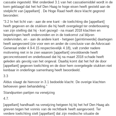
cassatie ingesteld. Met onderdeel 3.1 van het cassatiemiddel wordt in de
kern geklaagd dat het hof Den Haag te hoge eisen heeft gesteld aan de
stelplicht van [appellant] . De Hoge Raad heeft deze klacht gegrond
bevonden:
“3.2 In het licht van - aan de ene kant - de toelichting die [appellant]
heeft gegeven en de stukken die hij heeft overgelegd ter onderbouwing
van zijn stelling dat hij - kort gezegd - na maart 2018 klachten en
beperkingen heeft ondervonden en in de toekomst zal blijven
ondervinden, en - aan de andere kant - hetgeen [geïntimeerde] daartegen
heeft aangevoerd (zie voor een en ander de conclusie van de Advocaat-
Generaal onder 4.9-4.15 respectievelijk 4.18), valt zonder nadere
motivering niet in te zien waarom [appellant] onvoldoende heeft
geconcretiseerd en onderbouwd dat hij na maart 2018 schade heeft
geleden als gevolg van het ongeval. Daarbij komt dat het hof de door
[appellant] gegeven toelichting en de door hem overgelegde stukken niet
kenbaar in onderlinge samenhang heeft beoordeeld.
3.3
Aldus slaagt de hiervoor in 3.1 bedoelde klacht. De overige klachten
behoeven geen behandeling.”
Standpunten partijen na verwijzing
4.7.
[appellant] handhaaft na verwijzing hetgeen hij bij het hof Den Haag als
grieven tegen het vonnis van de rechtbank heeft aangevoerd. Ter
verdere toelichting stelt [appellant] dat zijn medische situatie de