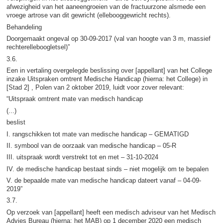
afwezigheid van het aaneengroeien van de fractuurzone alsmede een
vroege artrose van dit gewricht (ellebooggewricht rechts).
Behandeling
Doorgemaakt ongeval op 30-09-2017 (val van hoogte van 3 m, massief
rechterelleboogletsel)”
3.6.
Een in vertaling overgelegde beslissing over [appellant] van het College
inzake Uitspraken omtrent Medische Handicap (hierna: het College) in
[Stad 2] , Polen van 2 oktober 2019, luidt voor zover relevant:
“Uitspraak omtrent mate van medisch handicap
(...)
beslist
I. rangschikken tot mate van medische handicap – GEMATIGD
II. symbool van de oorzaak van medische handicap – 05-R
III. uitspraak wordt verstrekt tot en met – 31-10-2024
IV. de medische handicap bestaat sinds – niet mogelijk om te bepalen
V. de bepaalde mate van medische handicap dateert vanaf – 04-09-
2019”
3.7.
Op verzoek van [appellant] heeft een medisch adviseur van het Medisch
Advies Bureau (hierna: het MAB) op 1 december 2020 een medisch