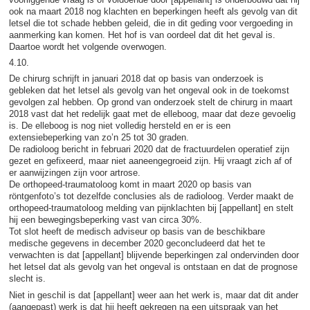
ook na maart 2018 nog klachten en beperkingen heeft als gevolg van dit
letsel die tot schade hebben geleid, die in dit geding voor vergoeding in
aanmerking kan komen. Het hof is van oordeel dat dit het geval is.
Daartoe wordt het volgende overwogen.
4.10.
De chirurg schrijft in januari 2018 dat op basis van onderzoek is
gebleken dat het letsel als gevolg van het ongeval ook in de toekomst
gevolgen zal hebben. Op grond van onderzoek stelt de chirurg in maart
2018 vast dat het redelijk gaat met de elleboog, maar dat deze gevoelig
is. De elleboog is nog niet volledig hersteld en er is een
extensiebeperking van zo’n 25 tot 30 graden.
De radioloog bericht in februari 2020 dat de fractuurdelen operatief zijn
gezet en gefixeerd, maar niet aaneengegroeid zijn. Hij vraagt zich af of
er aanwijzingen zijn voor artrose.
De orthopeed-traumatoloog komt in maart 2020 op basis van
röntgenfoto’s tot dezelfde conclusies als de radioloog. Verder maakt de
orthopeed-traumatoloog melding van pijnklachten bij [appellant] en stelt
hij een bewegingsbeperking vast van circa 30%.
Tot slot heeft de medisch adviseur op basis van de beschikbare
medische gegevens in december 2020 geconcludeerd dat het te
verwachten is dat [appellant] blijvende beperkingen zal ondervinden door
het letsel dat als gevolg van het ongeval is ontstaan en dat de prognose
slecht is.
Niet in geschil is dat [appellant] weer aan het werk is, maar dat dit ander
(aangepast) werk is dat hij heeft gekregen na een uitspraak van het