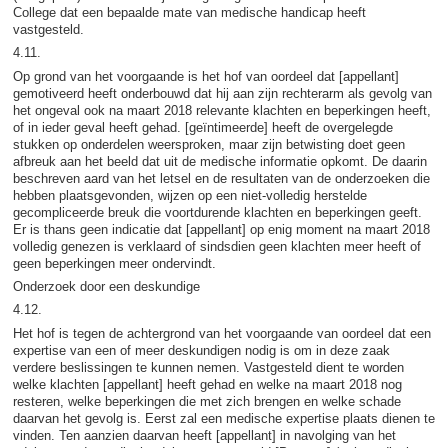
College dat een bepaalde mate van medische handicap heeft
vastgesteld.
4.11.
Op grond van het voorgaande is het hof van oordeel dat [appellant]
gemotiveerd heeft onderbouwd dat hij aan zijn rechterarm als gevolg van
het ongeval ook na maart 2018 relevante klachten en beperkingen heeft,
of in ieder geval heeft gehad. [geïntimeerde] heeft de overgelegde
stukken op onderdelen weersproken, maar zijn betwisting doet geen
afbreuk aan het beeld dat uit de medische informatie opkomt. De daarin
beschreven aard van het letsel en de resultaten van de onderzoeken die
hebben plaatsgevonden, wijzen op een niet-volledig herstelde
gecompliceerde breuk die voortdurende klachten en beperkingen geeft.
Er is thans geen indicatie dat [appellant] op enig moment na maart 2018
volledig genezen is verklaard of sindsdien geen klachten meer heeft of
geen beperkingen meer ondervindt.
Onderzoek door een deskundige
4.12.
Het hof is tegen de achtergrond van het voorgaande van oordeel dat een
expertise van een of meer deskundigen nodig is om in deze zaak
verdere beslissingen te kunnen nemen. Vastgesteld dient te worden
welke klachten [appellant] heeft gehad en welke na maart 2018 nog
resteren, welke beperkingen die met zich brengen en welke schade
daarvan het gevolg is. Eerst zal een medische expertise plaats dienen te
vinden. Ten aanzien daarvan heeft [appellant] in navolging van het