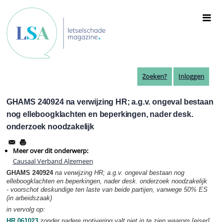
Overslaan
en
naar
de
inhoud
gaan
Zoeken?
Inloggen
GHAMS 240924 na verwijzing HR; a.g.v. ongeval bestaan
nog elleboogklachten en beperkingen, nader desk.
onderzoek noodzakelijk
Meer over dit onderwerp:
Causaal Verband Algemeen
GHAMS 240924
na verwijzing HR; a.g.v. ongeval bestaan nog
elleboogklachten en beperkingen, nader desk. onderzoek noodzakelijk
- voorschot deskundige ten laste van beide partijen, vanwege 50% ES
(in arbeidszaak)
in vervolg op:
HR 061023
zonder nadere motivering valt niet in te zien waarom [eiser]