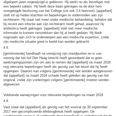
afgelopen jaren ongewijzigd is gebleven. Hij werkt nu als beveiliger met
een beperkt salaris. Hij heeft deze baan gekregen na de door hem
overgelegde beslissing van het College (zie ook 3.6 hiervoor). [appellant]
stelt tot op heden klachten en beperkingen te ondervinden aan zijn
rechterarm. Hij staat niet meer onder medische behandeling, behalve dat
hij recent een infectie aan zijn rechterarm heeft gehad, waarvoor hij
antibiotica heeft gekregen. [appellant] stelt niet meer medische
informatie te kunnen verstrekken dan hij al heeft gedaan. Hij biedt
nogmaals aan zich te onderwerpen aan een medische expertise, zodat
zijn medische situatie goed in beeld kan worden gebracht.
4.8.
[geïntimeerde] handhaaft na verwijzing zijn standpunten en is van
mening dat het hof Den Haag terecht heeft geoordeeld dat er geen
aanknopingspunten zijn om aan te nemen dat [appellant] na maart 2018
nog relevante beperkingen heeft als gevolg van het letsel dat hij heeft
opgelopen. Daarom kan volgens [geïntimeerde] niet worden aangenomen
dat [appellant] na maart 2018 schade heeft geleden als gevolg van het
ongeval, zodat zijn vorderingen volgens [geïntimeerde] moeten worden
afgewezen.
Voldoende aanwijzingen voor relevante beperkingen na maart 2018
4.9.
Vast staat dat [appellant] als gevolg van het voorval op 30 september
2017 een gecompliceerde elleboogbreuk heeft opgelopen. De
voorliggende vraag is of voldoende door [appellant] is onderbouwd dat hij