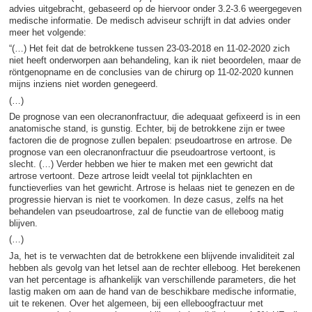
advies uitgebracht, gebaseerd op de hiervoor onder 3.2-3.6 weergegeven
medische informatie. De medisch adviseur schrijft in dat advies onder
meer het volgende:
“(…) Het feit dat de betrokkene tussen 23-03-2018 en 11-02-2020 zich
niet heeft onderworpen aan behandeling, kan ik niet beoordelen, maar de
röntgenopname en de conclusies van de chirurg op 11-02-2020 kunnen
mijns inziens niet worden genegeerd.
(…)
De prognose van een olecranonfractuur, die adequaat gefixeerd is in een
anatomische stand, is gunstig. Echter, bij de betrokkene zijn er twee
factoren die de prognose zullen bepalen: pseudoartrose en artrose. De
prognose van een olecranonfractuur die pseudoartrose vertoont, is
slecht. (…) Verder hebben we hier te maken met een gewricht dat
artrose vertoont. Deze artrose leidt veelal tot pijnklachten en
functieverlies van het gewricht. Artrose is helaas niet te genezen en de
progressie hiervan is niet te voorkomen. In deze casus, zelfs na het
behandelen van pseudoartrose, zal de functie van de elleboog matig
blijven.
(…)
Ja, het is te verwachten dat de betrokkene een blijvende invaliditeit zal
hebben als gevolg van het letsel aan de rechter elleboog. Het berekenen
van het percentage is afhankelijk van verschillende parameters, die het
lastig maken om aan de hand van de beschikbare medische informatie,
uit te rekenen. Over het algemeen, bij een elleboogfractuur met