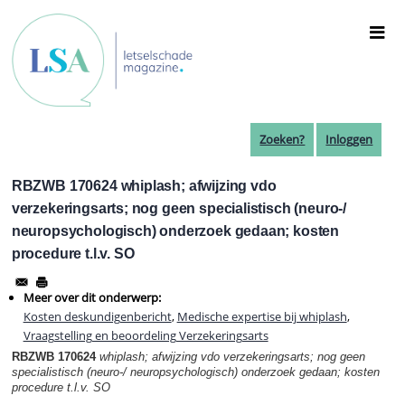
Overslaan
en
naar
de
inhoud
gaan
Zoeken?
Inloggen
RBZWB 170624 whiplash; afwijzing vdo
verzekeringsarts; nog geen specialistisch (neuro-/
neuropsychologisch) onderzoek gedaan; kosten
procedure t.l.v. SO
Meer over dit onderwerp:
Kosten deskundigenbericht
,
Medische expertise bij whiplash
,
Vraagstelling en beoordeling Verzekeringsarts
RBZWB 170624
whiplash;
afwijzing vdo verzekeringsarts; nog geen
specialistisch (neuro-/ neuropsychologisch) onderzoek gedaan; kosten
procedure t.l.v. SO