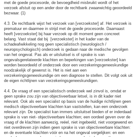
met de goede procesorde, de bevoegdheid misbruikt wordt of het
verzoek afstuit op een ander door de rechtbank zwaarwichtig geoordeeld
bezwaar. (1)
4.3. De rechtbank wijst het verzoek van [verzoekster] af. Het verzoek is
prematuur en daarmee in strijd met de goede procesorde. Daarnaast
heeft [verzoekster] bij haar verzoek op dit moment geen concreet
belang. Vast staat dat bij [verzoekster] in het kader van de
schadeafwikkeling nog geen specialistisch (neurologisch /
neuropsychologisch) onderzoek is gedaan naar de medische gevolgen
van het ongeval. Pas als er uitsluitsel is of sprake is van
ongevalsgerelateerde klachten en beperkingen van [verzoekster] kan
worden beoordeeld of onderzoek door een verzekeringsgeneeskundige
noodzakelijk of gewenst is. Het is niet aan een
verzekeringsgeneeskundige om een diagnose te stellen. Dit volgt ook uit
de eigen richtlijnen van verzekeringsgeneeskundigen.
4.4. De vraag of een specialistisch onderzoek wel zinvol is, omdat er
geen sprake zou zijn van objectiveerbaar letsel, is in dit kader niet
relevant. Ook als een specialist op basis van de huidige richtlijnen geen
medisch objectiveerbare klachten kan vaststellen, kan een onderzoek
relevant zijn. De specialist kan immers uitsluitsel bieden of er inderdaad
sprake is van niet- objectiveerbare klachten; een oordeel geven over de
vraag of de klachten aanwezig, reëel, niet ingebeeld, niet voorgewend en
niet overdreven zijn indien geen sprake is van objectiveerbare klachten:
en de eventuele klachten vóór en na het ongeval vergelijken: en een