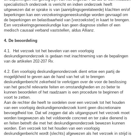
specialistisch onderzoek is verricht en indien onderzoek heeft
uitgewezen dat er sprake is van (aanrijdingsgerelateerde) klachten en/of
beperkingen kan een verzekeringsgeneeskundige worden gevraagd om
de beperkingen en belastbaarheid van [verzoekster] in kaart te brengen.
Een verzekeringsgeneeskundige kan geen diagnose stellen of een
medisch causaal verband vaststellen, aldus Allianz.
4. De beoordeling
4.1. Het verzoek tot het bevelen van een voorlopig
deskundigenonderzoek is gedaan met inachtneming van de bepalingen
van de artikelen 202-207 Rv.
4.2. Een voorlopig deskundigenonderzoek dient ertoe een partij de
mogelijkheid te geven aan de hand van het uit te brengen
deskundigenbericht zekerheid te verkrijgen over de voor de beslissing
van het geschil relevante feiten en omstandigheden en zo beter te
kunnen beoordelen of het raadzaam is een procedure te beginnen of
voort te zetten.
Aan de rechter die heeft te oordelen over een verzoek tot het houden
van een voorlopig deskundigenonderzoek komt geen discretionaire
bevoegdheid toe. Dat wil zeggen dat als uitgangspunt het verzoek moet
worden toegewezen als het voldoende concreet en ter zake dienend is
en feiten betreft die met het deskundigenonderzoek bewezen kunnen
worden. Een verzoek tot het houden van een voorlopig
deskundigenbericht wordt (slechts) afgewezen als het verzoek in strijd is