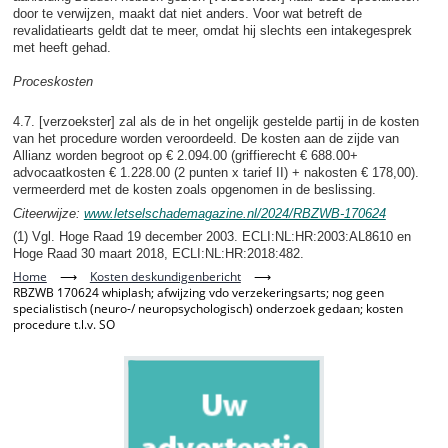
door te verwijzen, maakt dat niet anders. Voor wat betreft de
revalidatiearts geldt dat te meer, omdat hij slechts een intakegesprek
met heeft gehad.
Proceskosten
4.7. [verzoekster] zal als de in het ongelijk gestelde partij in de kosten
van het procedure worden veroordeeld. De kosten aan de zijde van
Allianz worden begroot op € 2.094.00 (griffierecht € 688.00+
advocaatkosten € 1.228.00 (2 punten x tarief II) + nakosten € 178,00).
vermeerderd met de kosten zoals opgenomen in de beslissing.
Citeerwijze:
www.letselschademagazine.nl/2024/RBZWB-170624
(1) Vgl. Hoge Raad 19 december 2003. ECLI:NL:HR:2003:AL8610 en
Hoge Raad 30 maart 2018, ECLI:NL:HR:2018:482.
Home
⟶
Kosten deskundigenbericht
⟶
RBZWB 170624 whiplash; afwijzing vdo verzekeringsarts; nog geen
specialistisch (neuro-/ neuropsychologisch) onderzoek gedaan; kosten
procedure t.l.v. SO