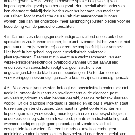
oordeel geven over de vraag in hoeverre sprake is (geweest) van
beperkingen als gevolg van het ongeval. Het specialistisch onderzoek
kan daarnaast duidelijkheid bieden over het bestaan van medische
causaliteit. Mocht medische causaliteit niet aangenomen kunnen
worden, dan kan het onderzoek meer aanknopingspunten bieden voor de
beoordeling van de juridische causaliteit.
4.5. Dat een verzekeringsgeneeskundige aanvullend onderzoek door
specialisten zou kunnen initiëren, betekent evenmin dat het verzoek niet
prematuur is en [verzoekster] concreet belang heeft bij haar verzoek.
Hier heeft in het geheel nog geen specialistisch onderzoek
plaatsgevonden. Daarnaast zijn eventuele werkzaamheden van een
verzekeringsgeneeskundige overbodig wanneer uit dat aanvullend
onderzoek van specialisten volgt dat geen sprake is van
ongevalsgerelateerde klachten en beperkingen. De tot dan door de
verzekeringsgeneeskundige gemaakte kosten zijn dan onnodig gemaakt.
4.6. Voor zover [verzoekster] betoogt dat specialistisch onderzoek niet
nodig is, omdat de huisarts en revalidatiearts al de diagnose post-
whiplash syndroom zouden hebben gesteld, gaat de rechtbank daaraan
voorbij. Of die diagnose inderdaad is gesteld en op basis waarvan staat
tussen partijen ter discussie. Daarnaast is, gelet op de klachten en
beperkingen van [verzoekster] neurologisch en/of neuropsychologisch
onderzoek een logische en relevante stap in de schadeafwikkeling, ook
wanneer hierbij mogelijk geen percentage blijvende invaliditeit
vastgesteld kan worden. Dat een huisarts of revalidatiearts geen
aanleiding zouden hebben gezien [verzoekster] naar deze specialisten