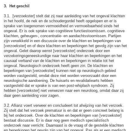
3. Het geschil
3.1. [verzoekster] stelt dat zij naar aanleiding van het ongeval klachten
in het hoofd, de nek en de schoudergordel heeft opgelopen en er is
sprake van toegenomen vermoeidheid en vermoeibaarheid sinds het
ongeval. Er is ook sprake van cognitieve functiestoornissen. cognitieve
klachten, geheugen-, concentratie- en aandachtsstoornissen. Partijen
zijn verwikkeld in een discussie over de klachten en beperkingen van
[verzoekster] en of deze klachten en beperkingen het gevolg zijn van het
ongeval. Gelet daarop wenst [verzoekster] onderzoek door een
verzekeringsgeneeskundige naar haar klachten en beperkingen en het
causaal verband van de klachten en beperkingen in relatie tot het
ongeval. Neurologisch onderzoek heeft geen zin. De klachten en
beperkingen van [verzoekster] kunnen niet op neurologisch gebied
worden vastgesteld, omdat deze niet worden veroorzaakt door een
neurologische aandoening. De huisarts en revalidatiearts hebben
vastgesteld dat er sprake is van een post-whiplash syndroom. Zij
hebben [verzoekster] niet verwezen naar een neuroloog, omdat daar zij
daar geen aanleiding voor zagen.
3.2. Allianz voert verweer en concludeert tot afwijzing van het verzoek.
Zij stelt dat het verzoek prematuur is en dat er geen concreet belang is
bij het onderzoek. Over de klachten en beperkingen van [verzoekster]
bestaat discussie. Er is daar nog geen medisch specialistisch
onderzoek naar verricht. Daarnaast is de vraag of de gestelde klachten
en beperkingen het gevolg zijn van het ongeval. Pas als er een medisch