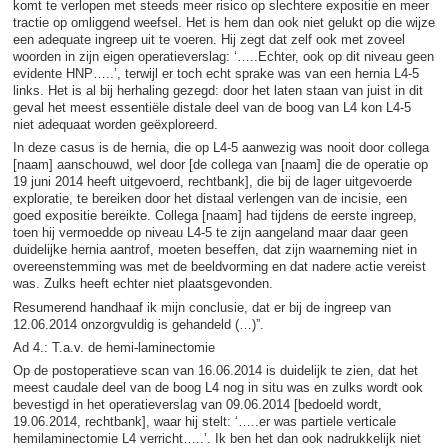
komt te verlopen met steeds meer risico op slechtere expositie en meer
tractie op omliggend weefsel. Het is hem dan ook niet gelukt op die wijze
een adequate ingreep uit te voeren. Hij zegt dat zelf ook met zoveel
woorden in zijn eigen operatieverslag: ‘…..Echter, ook op dit niveau geen
evidente HNP…..’, terwijl er toch echt sprake was van een hernia L4-5
links. Het is al bij herhaling gezegd: door het laten staan van juist in dit
geval het meest essentiële distale deel van de boog van L4 kon L4-5
niet adequaat worden geëxploreerd.
In deze casus is de hernia, die op L4-5 aanwezig was nooit door collega
[naam] aanschouwd, wel door [de collega van [naam] die de operatie op
19 juni 2014 heeft uitgevoerd, rechtbank], die bij de lager uitgevoerde
exploratie, te bereiken door het distaal verlengen van de incisie, een
goed expositie bereikte. Collega [naam] had tijdens de eerste ingreep,
toen hij vermoedde op niveau L4-5 te zijn aangeland maar daar geen
duidelijke hernia aantrof, moeten beseffen, dat zijn waarneming niet in
overeenstemming was met de beeldvorming en dat nadere actie vereist
was. Zulks heeft echter niet plaatsgevonden.
Resumerend handhaaf ik mijn conclusie, dat er bij de ingreep van
12.06.2014 onzorgvuldig is gehandeld (…)”.
Ad 4.: T.a.v. de hemi-laminectomie
Op de postoperatieve scan van 16.06.2014 is duidelijk te zien, dat het
meest caudale deel van de boog L4 nog in situ was en zulks wordt ook
bevestigd in het operatieverslag van 09.06.2014 [bedoeld wordt,
19.06.2014, rechtbank], waar hij stelt: ‘…..er was partiele verticale
hemilaminectomie L4 verricht…..’. Ik ben het dan ook nadrukkelijk niet