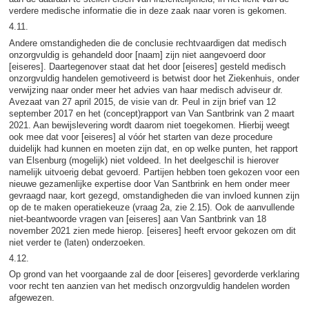
verdere medische informatie die in deze zaak naar voren is gekomen.
4.11.
Andere omstandigheden die de conclusie rechtvaardigen dat medisch
onzorgvuldig is gehandeld door [naam] zijn niet aangevoerd door
[eiseres]. Daartegenover staat dat het door [eiseres] gesteld medisch
onzorgvuldig handelen gemotiveerd is betwist door het Ziekenhuis, onder
verwijzing naar onder meer het advies van haar medisch adviseur dr.
Avezaat van 27 april 2015, de visie van dr. Peul in zijn brief van 12
september 2017 en het (concept)rapport van Van Santbrink van 2 maart
2021. Aan bewijslevering wordt daarom niet toegekomen. Hierbij weegt
ook mee dat voor [eiseres] al vóór het starten van deze procedure
duidelijk had kunnen en moeten zijn dat, en op welke punten, het rapport
van Elsenburg (mogelijk) niet voldeed. In het deelgeschil is hierover
namelijk uitvoerig debat gevoerd. Partijen hebben toen gekozen voor een
nieuwe gezamenlijke expertise door Van Santbrink en hem onder meer
gevraagd naar, kort gezegd, omstandigheden die van invloed kunnen zijn
op de te maken operatiekeuze (vraag 2a, zie 2.15). Ook de aanvullende
niet-beantwoorde vragen van [eiseres] aan Van Santbrink van 18
november 2021 zien mede hierop. [eiseres] heeft ervoor gekozen om dit
niet verder te (laten) onderzoeken.
4.12.
Op grond van het voorgaande zal de door [eiseres] gevorderde verklaring
voor recht ten aanzien van het medisch onzorgvuldig handelen worden
afgewezen.