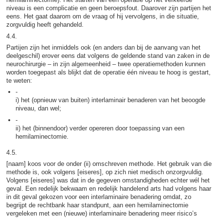
niveau is een complicatie en geen beroepsfout. Daarover zijn partijen het
eens. Het gaat daarom om de vraag of hij vervolgens, in die situatie,
zorgvuldig heeft gehandeld.
4.4.
Partijen zijn het inmiddels ook (en anders dan bij de aanvang van het
deelgeschil) erover eens dat volgens de geldende stand van zaken in de
neurochirurgie – in zijn algemeenheid – twee operatiemethoden kunnen
worden toegepast als blijkt dat de operatie één niveau te hoog is gestart,
te weten:
-
i) het (opnieuw van buiten) interlaminair benaderen van het beoogde
niveau, dan wel;
-
ii) het (binnendoor) verder opereren door toepassing van een
hemilaminectomie.
4.5.
[naam] koos voor de onder (ii) omschreven methode. Het gebruik van die
methode is, ook volgens [eiseres], op zich niet medisch onzorgvuldig.
Volgens [eiseres] was dat in de gegeven omstandigheden echter wél het
geval. Een redelijk bekwaam en redelijk handelend arts had volgens haar
in dit geval gekozen voor een interlaminaire benadering omdat, zo
begrijpt de rechtbank haar standpunt, aan een hemilaminectomie
vergeleken met een (nieuwe) interlaminaire benadering meer risico’s