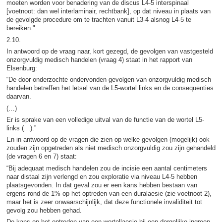
moeten worden voor benadering van de discus L4-5 interspinaal
[voetnoot: dan wel interlaminair, rechtbank], op dat niveau in plaats van
de gevolgde procedure om te trachten vanuit L3-4 alsnog L4-5 te
bereiken."
2.10.
In antwoord op de vraag naar, kort gezegd, de gevolgen van vastgesteld
onzorgvuldig medisch handelen (vraag 4) staat in het rapport van
Elsenburg:
“De door onderzochte ondervonden gevolgen van onzorgvuldig medisch
handelen betreffen het letsel van de L5-wortel links en de consequenties
daarvan.
(…)
Er is sprake van een volledige uitval van de functie van de wortel L5-
links (…).”
En in antwoord op de vragen die zien op welke gevolgen (mogelijk) ook
zouden zijn opgetreden als niet medisch onzorgvuldig zou zijn gehandeld
(de vragen 6 en 7) staat:
“Bij adequaat medisch handelen zou de incisie een aantal centimeters
naar distaal zijn verlengd en zou exploratie via niveau L4-5 hebben
plaatsgevonden. In dat geval zou er een kans hebben bestaan van
ergens rond de 1% op het optreden van een duralaesie (zie voetnoot 2),
maar het is zeer onwaarschijnlijk, dat deze functionele invaliditeit tot
gevolg zou hebben gehad.
De kans op het optreden van een wortellaesie bij een dergelijke ingreep