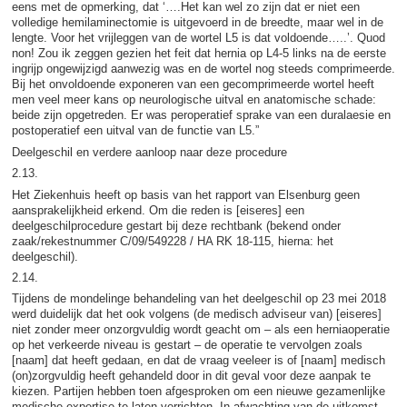
eens met de opmerking, dat ‘….Het kan wel zo zijn dat er niet een
volledige hemilaminectomie is uitgevoerd in de breedte, maar wel in de
lengte. Voor het vrijleggen van de wortel L5 is dat voldoende…..’. Quod
non! Zou ik zeggen gezien het feit dat hernia op L4-5 links na de eerste
ingrijp ongewijzigd aanwezig was en de wortel nog steeds comprimeerde.
Bij het onvoldoende exponeren van een gecomprimeerde wortel heeft
men veel meer kans op neurologische uitval en anatomische schade:
beide zijn opgetreden. Er was peroperatief sprake van een duralaesie en
postoperatief een uitval van de functie van L5.”
Deelgeschil en verdere aanloop naar deze procedure
2.13.
Het Ziekenhuis heeft op basis van het rapport van Elsenburg geen
aansprakelijkheid erkend. Om die reden is [eiseres] een
deelgeschilprocedure gestart bij deze rechtbank (bekend onder
zaak/rekestnummer C/09/549228 / HA RK 18-115, hierna: het
deelgeschil).
2.14.
Tijdens de mondelinge behandeling van het deelgeschil op 23 mei 2018
werd duidelijk dat het ook volgens (de medisch adviseur van) [eiseres]
niet zonder meer onzorgvuldig wordt geacht om – als een herniaoperatie
op het verkeerde niveau is gestart – de operatie te vervolgen zoals
[naam] dat heeft gedaan, en dat de vraag veeleer is of [naam] medisch
(on)zorgvuldig heeft gehandeld door in dit geval voor deze aanpak te
kiezen. Partijen hebben toen afgesproken om een nieuwe gezamenlijke
medische expertise te laten verrichten. In afwachting van de uitkomst