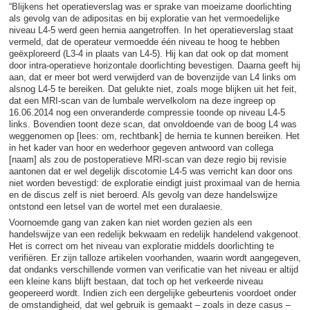
“Blijkens het operatieverslag was er sprake van moeizame doorlichting
als gevolg van de adipositas en bij exploratie van het vermoedelijke
niveau L4-5 werd geen hernia aangetroffen. In het operatieverslag staat
vermeld, dat de operateur vermoedde één niveau te hoog te hebben
geëxploreerd (L3-4 in plaats van L4-5). Hij kan dat ook op dat moment
door intra-operatieve horizontale doorlichting bevestigen. Daarna geeft hij
aan, dat er meer bot werd verwijderd van de bovenzijde van L4 links om
alsnog L4-5 te bereiken. Dat gelukte niet, zoals moge blijken uit het feit,
dat een MRI-scan van de lumbale wervelkolom na deze ingreep op
16.06.2014 nog een onveranderde compressie toonde op niveau L4-5
links. Bovendien toont deze scan, dat onvoldoende van de boog L4 was
weggenomen op [lees: om, rechtbank] de hernia te kunnen bereiken. Het
in het kader van hoor en wederhoor gegeven antwoord van collega
[naam] als zou de postoperatieve MRI-scan van deze regio bij revisie
aantonen dat er wel degelijk discotomie L4-5 was verricht kan door ons
niet worden bevestigd: de exploratie eindigt juist proximaal van de hernia
en de discus zelf is niet beroerd. Als gevolg van deze handelswijze
ontstond een letsel van de wortel met een duralaesie.
Voornoemde gang van zaken kan niet worden gezien als een
handelswijze van een redelijk bekwaam en redelijk handelend vakgenoot.
Het is correct om het niveau van exploratie middels doorlichting te
verifiëren. Er zijn talloze artikelen voorhanden, waarin wordt aangegeven,
dat ondanks verschillende vormen van verificatie van het niveau er altijd
een kleine kans blijft bestaan, dat toch op het verkeerde niveau
geopereerd wordt. Indien zich een dergelijke gebeurtenis voordoet onder
de omstandigheid, dat wel gebruik is gemaakt – zoals in deze casus –