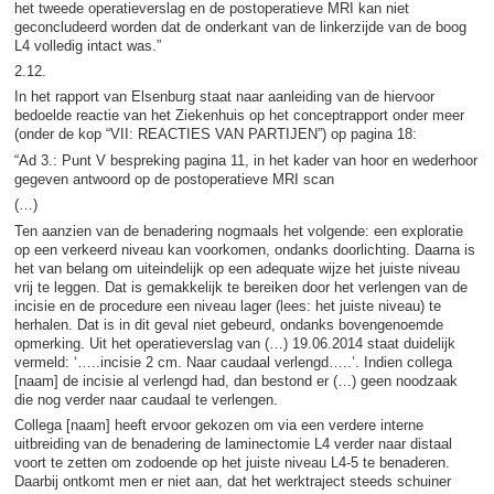
het tweede operatieverslag en de postoperatieve MRI kan niet
geconcludeerd worden dat de onderkant van de linkerzijde van de boog
L4 volledig intact was.”
2.12.
In het rapport van Elsenburg staat naar aanleiding van de hiervoor
bedoelde reactie van het Ziekenhuis op het conceptrapport onder meer
(onder de kop “VII: REACTIES VAN PARTIJEN”) op pagina 18:
“Ad 3.: Punt V bespreking pagina 11, in het kader van hoor en wederhoor
gegeven antwoord op de postoperatieve MRI scan
(…)
Ten aanzien van de benadering nogmaals het volgende: een exploratie
op een verkeerd niveau kan voorkomen, ondanks doorlichting. Daarna is
het van belang om uiteindelijk op een adequate wijze het juiste niveau
vrij te leggen. Dat is gemakkelijk te bereiken door het verlengen van de
incisie en de procedure een niveau lager (lees: het juiste niveau) te
herhalen. Dat is in dit geval niet gebeurd, ondanks bovengenoemde
opmerking. Uit het operatieverslag van (…) 19.06.2014 staat duidelijk
vermeld: ‘…..incisie 2 cm. Naar caudaal verlengd…..’. Indien collega
[naam] de incisie al verlengd had, dan bestond er (…) geen noodzaak
die nog verder naar caudaal te verlengen.
Collega [naam] heeft ervoor gekozen om via een verdere interne
uitbreiding van de benadering de laminectomie L4 verder naar distaal
voort te zetten om zodoende op het juiste niveau L4-5 te benaderen.
Daarbij ontkomt men er niet aan, dat het werktraject steeds schuiner