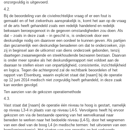
onzorgvuldig is uitgevoerd.
4.2.
Bij de beoordeling van de civielrechtelijke vraag of er een fout is
gemaakt en of het ziekenhuis aansprakelijk is, komt het aan op de vraag
of de arts heeft gehandeld zoals een redelijk handelend en redelijk
bekwaam beroepsgenoot in de gegeven omstandigheden zou doen. Als
dat – zoals in deze zaak – in geschil is, is onderzoek door een
deskundige nodig om daarover een oordeel te kunnen geven. Als partijen
dan gezamenlijk een deskundige benaderen om dat te onderzoeken, zijn
zij in beginsel aan de uitkomst van diens onderzoek gebonden, tenzij
daartegen zwaarwegende en steekhoudende bezwaren bestaan. Daarvan
is onder meer sprake als het deskundigenrapport niet voldoet aan de
daaraan te stellen eisen van onpartijdigheid, consistentie, inzichtelijkheid
en logica. Tegen die achtergrond zal de rechtbank beoordelen of het
rapport van Elsenburg, waarin expliciet staat dat [naam] bij de operatie
op 12 juni 2014 medisch niet zorgvuldig heeft gehandeld, in deze zaak
kan worden gevolgd.
Ten aanzien van de gekozen operatiemethode
4.3.
Vast staat dat [naam] de operatie één niveau te hoog is gestart, namelijk
op niveau L3-4 in plaats van op niveau L4-5. Vervolgens heeft hij ervoor
gekozen om via de bestaande opening van het wervelkanaal naar
beneden te werken naar het bedoelde niveau (L4-5), door het wegnemen
van een deel van de boog L4 (in medische termen: het uitvoeren van een
hemilaminectomie). Het starten van een operatie op het verkeerde