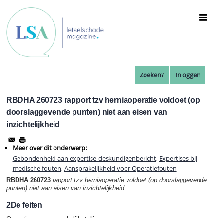
Overslaan
en
naar
de
inhoud
gaan
Zoeken?
Inloggen
RBDHA 260723 rapport tzv herniaoperatie voldoet (op
doorslaggevende punten) niet aan eisen van
inzichtelijkheid
Meer over dit onderwerp:
Gebondenheid aan expertise-deskundigenbericht
,
Expertises bij
medische fouten
,
Aansprakelijkheid voor Operatiefouten
RBDHA 260723
rapport tzv herniaoperatie
voldoet (op doorslaggevende
punten) niet aan eisen van inzichtelijkheid
2De feiten