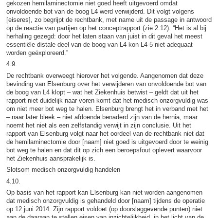
gekozen hemilaminectomie niet goed heeft uitgevoerd omdat
onvoldoende bot van de boog L4 werd verwijderd. Dit volgt volgens
[eiseres], zo begrijpt de rechtbank, met name uit de passage in antwoord
op de reactie van partijen op het conceptrapport (zie 2.12): “Het is al bij
herhaling gezegd: door het laten staan van juist in dit geval het meest
essentiële distale deel van de boog van L4 kon L4-5 niet adequaat
worden geëxploreerd.”
4.9.
De rechtbank overweegt hierover het volgende. Aangenomen dat deze
bevinding van Elsenburg over het verwijderen van onvoldoende bot van
de boog van L4 klopt – wat het Ziekenhuis betwist – geldt dat uit het
rapport niet duidelijk naar voren komt dat het medisch onzorgvuldig was
om niet meer bot weg te halen. Elsenburg brengt het in verband met het
– naar later bleek – niet afdoende benaderd zijn van de hernia, maar
noemt het niet als een zelfstandig verwijt in zijn conclusie. Uit het
rapport van Elsenburg volgt naar het oordeel van de rechtbank niet dat
de hemilaminectomie door [naam] niet goed is uitgevoerd door te weinig
bot weg te halen en dat dit op zich een beroepsfout oplevert waarvoor
het Ziekenhuis aansprakelijk is.
Slotsom medisch onzorgvuldig handelen
4.10.
Op basis van het rapport kan Elsenburg kan niet worden aangenomen
dat medisch onzorgvuldig is gehandeld door [naam] tijdens de operatie
op 12 juni 2014. Zijn rapport voldoet (op doorslaggevende punten) niet
aan de daaraan te stellen eisen van inzichtelijkheid, in het licht van de