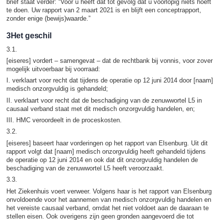
brief staat verder: “Voor u heeft dat tot gevolg dat u voorlopig niets hoeft
te doen. Uw rapport van 2 maart 2021 is en blijft een conceptrapport,
zonder enige (bewijs)waarde.”
3Het geschil
3.1.
[eiseres] vordert – samengevat – dat de rechtbank bij vonnis, voor zover
mogelijk uitvoerbaar bij voorraad:
I. verklaart voor recht dat tijdens de operatie op 12 juni 2014 door [naam]
medisch onzorgvuldig is gehandeld;
II. verklaart voor recht dat de beschadiging van de zenuwwortel L5 in
causaal verband staat met dit medisch onzorgvuldig handelen, en;
III. HMC veroordeelt in de proceskosten.
3.2.
[eiseres] baseert haar vorderingen op het rapport van Elsenburg. Uit dit
rapport volgt dat [naam] medisch onzorgvuldig heeft gehandeld tijdens
de operatie op 12 juni 2014 en ook dat dit onzorgvuldig handelen de
beschadiging van de zenuwwortel L5 heeft veroorzaakt.
3.3.
Het Ziekenhuis voert verweer. Volgens haar is het rapport van Elsenburg
onvoldoende voor het aannemen van medisch onzorgvuldig handelen en
het vereiste causaal verband, omdat het niet voldoet aan de daaraan te
stellen eisen. Ook overigens zijn geen gronden aangevoerd die tot