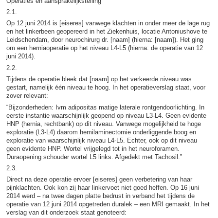
Operaties en aansprakelijkstelling
2.1.
Op 12 juni 2014 is [eiseres] vanwege klachten in onder meer de lage rug
en het linkerbeen geopereerd in het Ziekenhuis, locatie Antoniushove te
Leidschendam, door neurochirurg dr. [naam] (hierna: [naam]). Het ging
om een herniaoperatie op het niveau L4-L5 (hierna: de operatie van 12
juni 2014).
2.2.
Tijdens de operatie bleek dat [naam] op het verkeerde niveau was
gestart, namelijk één niveau te hoog. In het operatieverslag staat, voor
zover relevant:
“Bijzonderheden: Ivm adipositas matige laterale rontgendoorlichting. In
eerste instantie waarschijnlijk geopend op niveau L3-L4. Geen evidente
HNP (hernia, rechtbank) op dit niveau. Vanwege mogelijkheid te hoge
exploratie (L3-L4) daarom hemilaminectomie onderliggende boog en
exploratie van waarschijnlijk niveau L4-L5. Echter, ook op dit niveau
geen evidente HNP. Wortel vrijgelegd tot in het neuroforamen.
Duraopening schouder wortel L5 links. Afgedekt met Tachosil.”
2.3.
Direct na deze operatie ervoer [eiseres] geen verbetering van haar
pijnklachten. Ook kon zij haar linkervoet niet goed heffen. Op 16 juni
2014 werd – na twee dagen platte bedrust in verband het tijdens de
operatie van 12 juni 2014 opgetreden duralek – een MRI gemaakt. In het
verslag van dit onderzoek staat genoteerd: