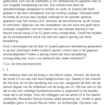
gedoceerd. Eén van de methodes is om interlaminair te opereren met zo
min mogelijk verwijdering van bot. Een enkele keer dient de
operatiestrategie aangepast te worden en zoals dr. [naam] dat heeft
gedaan is dat door verwijderen van bot richting caudaal. Uiteraard heeft
hij hierbij de incisie naar caudaal verlengd en de spreider opnieuw
geplaatst naar het niveau L4-5, alvorens de decompressie op dit niveau
te verrichten. Afgezien van het verwijderen van het extra bot geeft deze
strategie vergeleken met het maken van een nieuwe opening in het
flavum tussen boog L4 en L5 geen extra complicaties. Zowel het duralek
als de postoperatieve uitval zijn niet een logisch gevolg van deze
benadering.
Kunt u bevestigen dat de door dr. [naam] gekozen benadering gebaseerd
is op een zienswijze welke medisch gezien correct was in de gegeven
omstandigheden? Indien u alsnog meent dat deze benadering
onzorgvuldig was, kunt u uw antwoord dan nader toelichten? ”
T.a.v. de hemi-laminectomie:
[…]
Het onderste deel van de boog is niet blijven staan. Immers, de dura bij
de wortel L5 zou dan niet beschadigd kunnen zijn. Daarbij is het vreemd
als het proc art inf dan dusdanig dun zou zijn, aangezien dit deel van de
wervel uitgaat van de onderkant van de boog van L4. Het kan wel zo zijn
dat er niet een volledige hemilaminectomie is uitgevoerd in de breedte,
maar wel in de lengte. Voor het vrijleggen van de wortel L5 is het laatste
voldoende. Restanten flavum kunnen altijd aanwezig zijn, omdat er geen
duidelijke grens is tussen flavum linker- en rechterzijde. Op basis van