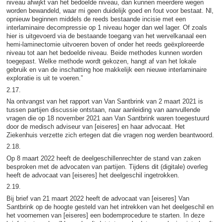
niveau afwijkt van het bedoelde niveau, dan kunnen meerdere wegen
worden bewandeld, waar mi geen duidelijk goed en fout voor bestaat. Nl,
opnieuw beginnen middels de reeds bestaande incisie met een
interlaminaire decompressie op 1 niveau hoger dan wel lager. Of zoals
hier is uitgevoerd via de bestaande toegang van het wervelkanaal een
hemi-laminectomie uitvoeren boven of onder het reeds geëxploreerde
niveau tot aan het bedoelde niveau. Beide methodes kunnen worden
toegepast. Welke methode wordt gekozen, hangt af van het lokale
gebruik en van de inschatting hoe makkelijk een nieuwe interlaminaire
exploratie is uit te voeren.”
2.17.
Na ontvangst van het rapport van Van Santbrink van 2 maart 2021 is
tussen partijen discussie ontstaan, naar aanleiding van aanvullende
vragen die op 18 november 2021 aan Van Santbrink waren toegestuurd
door de medisch adviseur van [eiseres] en haar advocaat. Het
Ziekenhuis verzette zich ertegen dat die vragen nog werden beantwoord.
2.18.
Op 8 maart 2022 heeft de deelgeschillenrechter de stand van zaken
besproken met de advocaten van partijen. Tijdens dit (digitale) overleg
heeft de advocaat van [eiseres] het deelgeschil ingetrokken.
2.19.
Bij brief van 21 maart 2022 heeft de advocaat van [eiseres] Van
Santbrink op de hoogte gesteld van het intrekken van het deelgeschil en
het voornemen van [eiseres] een bodemprocedure te starten. In deze