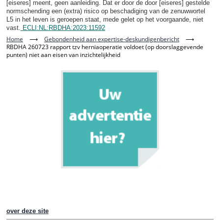
[eiseres] meent, geen aanleiding. Dat er door de door [eiseres] gestelde
normschending een (extra) risico op beschadiging van de zenuwwortel
L5 in het leven is geroepen staat, mede gelet op het voorgaande, niet
vast.
ECLI:NL:RBDHA:2023:11592
Home
⟶
Gebondenheid aan expertise-deskundigenbericht
⟶
RBDHA 260723 rapport tzv herniaoperatie voldoet (op doorslaggevende
punten) niet aan eisen van inzichtelijkheid
over deze site