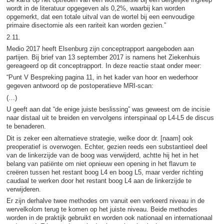
wordt in de literatuur opgegeven als 0,2%, waarbij kan worden
opgemerkt, dat een totale uitval van de wortel bij een eenvoudige
primaire disectomie als een rariteit kan worden gezien.”
2.11.
Medio 2017 heeft Elsenburg zijn conceptrapport aangeboden aan
partijen. Bij brief van 13 september 2017 is namens het Ziekenhuis
gereageerd op dit conceptrapport. In deze reactie staat onder meer:
“Punt V Bespreking pagina 11, in het kader van hoor en wederhoor
gegeven antwoord op de postoperatieve MRI-scan:
(…)
U geeft aan dat “de enige juiste beslissing” was geweest om de incisie
naar distaal uit te breiden en vervolgens interspinaal op L4-L5 de discus
te benaderen.
Dit is zeker een alternatieve strategie, welke door dr. [naam] ook
preoperatief is overwogen. Echter, gezien reeds een substantieel deel
van de linkerzijde van de boog was verwijderd, achtte hij het in het
belang van patiënte om niet opnieuw een opening in het flavum te
creëren tussen het restant boog L4 en boog L5, maar verder richting
caudaal te werken door het restant boog L4 aan de linkerzijde te
verwijderen.
Er zijn derhalve twee methodes om vanuit een verkeerd niveau in de
wervelkolom terug te komen op het juiste niveau. Beide methodes
worden in de praktijk gebruikt en worden ook nationaal en internationaal