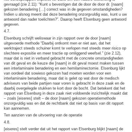
gevraagd (zie 2.11): “Kunt u bevestigen dat de door de door dr. [naam]
gekozen benadering […] correct was in de gegeven omstandigheden?
Indien u alsnog meent dat deze benadering onzorgvuldig was, kunt u uw
antwoord dan nader toelichten?”. Daarop heeft Elsenburg geen antwoord
gegeven.
4.7.
Elsenburg schrijft weliswaar in zijn rapport over de door [naam]
uitgevoerde methode “Daarbij ontkomt men er niet aan, dat het
werktraject steeds schuiner komt te verlopen met steeds meer risico op
slechtere expositie en meer tractie op omliggend weefsel.” (zie 2.12),
maar dat is niet in verband gebracht met de concrete omstandigheden
van dit geval en de keuze die [naam] in dit geval moest maken tussen
een interlaminaire benadering en een hemilaminectomie. Elsenburg lijkt
van oordeel dat sowieso gekozen had moeten worden voor een
interlaminaire benadering, maar dat is gelet op wat door de medisch
adviseurs van beide partijen naar voren is gebracht in deze zaak en de
daarbij overgelegde stukken te kort door de bocht. Dat betekent dat het
rapport van Elsenburg in deze zaak niet voldoende inzichtelijk maakt dat
– zoals [eiseres] stelt – de door [naam] gekozen operatiemethode
onzorgvuldig was en dat de rechtbank dat niet op basis van dit rapport
kan aannemen.
Ten aanzien van de uitvoering van de operatie
4.8.
[eiseres] stelt verder dat uit het rapport van Elsenburg blijkt [naam] de