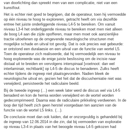
van doorlichting dan spreekt men van een complicatie, niet van een
kunstfout.
Het is echter niet goed te begrijpen, dat de operateur, toen hij vermoedde
op één niveau te hoog te exploreren, getracht heeft om via dezelfde
entree het juiste onderliggende niveau L4-5 te bereiken. Om vanuit
niveau L3-4 het onderliggende niveau te bereiken moet men niet alleen
de boog L4 aan die zijde opofferen, maar men moet ook aanzienlijke
tractie uitoefenen op de omgevende neurologische structuren met
mogelijke schade en uitval tot gevolg. Dat is ook precies wat gebeurde:
er ontstond een duralaesie en een uitval van de functie van wortel L5.
Toen de operateur zich realiseerde, dat hij vermoedelijk een niveau te
hoog exploreerde was de enige juiste beslissing om de incisie naar
distaal uit te breiden en vervolgens interspinaal [voetnoot: dan wel
interlaminair, rechtbank] op L4-5 de discus te benaderen. Zulks heeft
echter tijdens de ingreep niet plaatsgevonden. Nadien bleek de
neurologische uitval en, gezien het feit dat de discusherniatie niet was
verwijderd, persisteerde het radiculaire beeld.
Bij de tweede ingreep (…) een week later werd de discus wel via L4-5
benaderd en kon de hernia worden verwijderd en de wortel worden
gedecomprimeerd. Daarna was de radiculaire prikkeling verdwenen. In de
loop der tijd heeft zich geen herstel voorgedaan ten aanzien van de
functie van de wortel L5 links. (…).
De conclusie moet dan ook luiden, dat er onzorgvuldig is gehandeld bij
de ingreep van 12.06.2014 in die zin, dat bij vermoeden van exploratie
op niveau L3-4 in plaats van het beoogde niveau L4-5 gekozen had