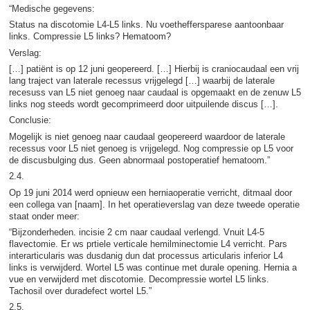
“Medische gegevens:
Status na discotomie L4-L5 links. Nu voetheffersparese aantoonbaar
links. Compressie L5 links? Hematoom?
Verslag:
[…] patiënt is op 12 juni geopereerd. […] Hierbij is craniocaudaal een vrij
lang traject van laterale recessus vrijgelegd […] waarbij de laterale
recesuss van L5 niet genoeg naar caudaal is opgemaakt en de zenuw L5
links nog steeds wordt gecomprimeerd door uitpuilende discus […].
Conclusie:
Mogelijk is niet genoeg naar caudaal geopereerd waardoor de laterale
recessus voor L5 niet genoeg is vrijgelegd. Nog compressie op L5 voor
de discusbulging dus. Geen abnormaal postoperatief hematoom.”
2.4.
Op 19 juni 2014 werd opnieuw een herniaoperatie verricht, ditmaal door
een collega van [naam]. In het operatieverslag van deze tweede operatie
staat onder meer:
“Bijzonderheden. incisie 2 cm naar caudaal verlengd. Vnuit L4-5
flavectomie. Er ws prtiele verticale hemilminectomie L4 verricht. Pars
interarticularis was dusdanig dun dat processus articularis inferior L4
links is verwijderd. Wortel L5 was continue met durale opening. Hernia a
vue en verwijderd met discotomie. Decompressie wortel L5 links.
Tachosil over duradefect wortel L5.”
2.5.