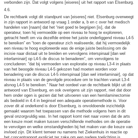
verbonden zijn. Dat volgt volgens [eiseres] uit het rapport van Elsenburg.
4.6.
De rechtbank volgt dit standpunt van [eiseres] niet. Elsenburg overweegt
in zijn rapport in antwoord op vraag 1 onder a, b en c over het medisch
handelen van [naam] dat het “niet goed te begrijpen [is], dat de
operateur, toen hij vermoedde op een niveau te hoog te exploreren,
getracht heeft om via dezelfde entree het juiste onderliggend niveau L4-5
te bereiken” en “toen de operateur zich realiseerde, dat hij vermoedelijk
een niveau te hoog exploreerde was de enige juiste beslissing om de
incisie naar distaal uit te breiden en vervolgens interspinaal [dan wel
interlaminair] op L4-5 de discus te benaderen”, om vervolgens te
concluderen: “dat bij vermoeden van exploratie op niveau L3-4 in plaats
van het beoogde niveau L4-5 gekozen had moeten worden voor
benadering van de discus L4-5 interspinaal [dan wel interlaminair], op dat
niveau in plaats van de gevolgde procedure om te trachten vanuit L3-4
alsnog L4-5 te bereiken.” Naar het oordeel van de rechtbank blijkt uit dit
antwoord van Elsenburg, en ook overigens uit zijn rapport, niet dat door
hem onder ogen is gezien dat het uitvoeren van een hemilaminectomie
als bedoeld in 4.4 in beginsel een adequate operatiemethode is. Voor
zover dit al onderkend is door Elsenburg, is onvoldoende inzichtelijk
gemaakt waarom het toepassen van die methode volgens hem in dit
geval onzorgvuldig was. In het rapport komt niet naar voren dat de arts
een keuze moet maken tussen verschillende methodes om de operatie
te vervolgen en welke omstandigheden bij het maken van die keuze van
invloed zijn. Dit klemt temeer nu namens het Ziekenhuis in reactie op
het conceptrapport expliciet ter zake om een nadere toelichting is