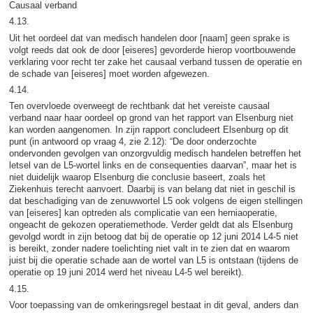
Causaal verband
4.13.
Uit het oordeel dat van medisch handelen door [naam] geen sprake is
volgt reeds dat ook de door [eiseres] gevorderde hierop voortbouwende
verklaring voor recht ter zake het causaal verband tussen de operatie en
de schade van [eiseres] moet worden afgewezen.
4.14.
Ten overvloede overweegt de rechtbank dat het vereiste causaal
verband naar haar oordeel op grond van het rapport van Elsenburg niet
kan worden aangenomen. In zijn rapport concludeert Elsenburg op dit
punt (in antwoord op vraag 4, zie 2.12): “De door onderzochte
ondervonden gevolgen van onzorgvuldig medisch handelen betreffen het
letsel van de L5-wortel links en de consequenties daarvan”, maar het is
niet duidelijk waarop Elsenburg die conclusie baseert, zoals het
Ziekenhuis terecht aanvoert. Daarbij is van belang dat niet in geschil is
dat beschadiging van de zenuwwortel L5 ook volgens de eigen stellingen
van [eiseres] kan optreden als complicatie van een herniaoperatie,
ongeacht de gekozen operatiemethode. Verder geldt dat als Elsenburg
gevolgd wordt in zijn betoog dat bij de operatie op 12 juni 2014 L4-5 niet
is bereikt, zonder nadere toelichting niet valt in te zien dat en waarom
juist bij die operatie schade aan de wortel van L5 is ontstaan (tijdens de
operatie op 19 juni 2014 werd het niveau L4-5 wel bereikt).
4.15.
Voor toepassing van de omkeringsregel bestaat in dit geval, anders dan