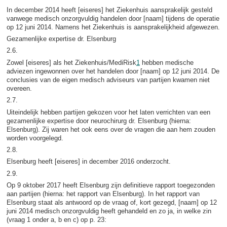
In december 2014 heeft [eiseres] het Ziekenhuis aansprakelijk gesteld
vanwege medisch onzorgvuldig handelen door [naam] tijdens de operatie
op 12 juni 2014. Namens het Ziekenhuis is aansprakelijkheid afgewezen.
Gezamenlijke expertise dr. Elsenburg
2.6.
Zowel [eiseres] als het Ziekenhuis/MediRisk
1
hebben medische
adviezen ingewonnen over het handelen door [naam] op 12 juni 2014. De
conclusies van de eigen medisch adviseurs van partijen kwamen niet
overeen.
2.7.
Uiteindelijk hebben partijen gekozen voor het laten verrichten van een
gezamenlijke expertise door neurochirurg dr. Elsenburg (hierna:
Elsenburg). Zij waren het ook eens over de vragen die aan hem zouden
worden voorgelegd.
2.8.
Elsenburg heeft [eiseres] in december 2016 onderzocht.
2.9.
Op 9 oktober 2017 heeft Elsenburg zijn definitieve rapport toegezonden
aan partijen (hierna: het rapport van Elsenburg). In het rapport van
Elsenburg staat als antwoord op de vraag of, kort gezegd, [naam] op 12
juni 2014 medisch onzorgvuldig heeft gehandeld en zo ja, in welke zin
(vraag 1 onder a, b en c) op p. 23: