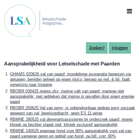
Overslaan
en
naar
de
inhoud
gaan
Zoeken?
Inloggen
Aansprakelijkheid voor Letselschade met Paarden
GHAMS 020626 val van paard; mondelinge exoneratie bewezen via
getuigen; berijden geheel op eigen risico; beroep op red. & bil. faalt;
verwijzing naar Imagine
RBOBR 030425 regres zkv; meisje valt van paard; manege niet
aansprakelijk; niet gebleken dat meisje is gevallen door eigen energie
paard
RBOBR 250625 Val van pony; is onberekenbaar gedrag pony oorzaak
geweest van val; bewijsopdracht; geen ES 11-jarige
RBMNE 280525 val dierenartsassistente bij onderzoek paard; regres
kliniek op bezitter slaagt niet; kliniek exclusief aansprakelijk
RBMNE 140525 eigenaar hond voor 80% aansprakelijk voor val van
paard vanwege geren en geblaf van hond, na bill. corr. 90%