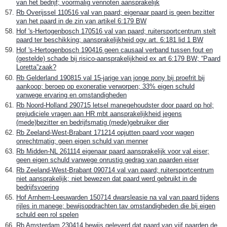
van het bedrijf; voormalig vennoten aansprakelijk
Rb Overijssel 110516 val van paard; eigenaar paard is geen bezitter
van het paard in de zin van artikel 6:179 BW
Hof 's-Hertogenbosch 170516 val van paard; ruitersportcentrum stelt
paard ter beschikking; aansprakelijkheid ogv art. 6:181 lid 1 BW
Hof 's-Hertogenbosch 190416 geen causaal verband tussen fout en
(gestelde) schade bij risico-aansprakelijkheid ex art 6:179 BW; “Paard
Loretta”zaak?
Rb Gelderland 190815 val 15-jarige van jonge pony bij proefrit bij
aankoop; beroep op exoneratie verworpen; 33% eigen schuld
vanwege ervaring en omstandigheden
Rb Noord-Holland 290715 letsel manegehoudster door paard op hol;
prejudiciele vragen aan HR mbt aansprakelijkheid jegens
(mede)bezitter en bedrijfsmatig (mede)gebruiker dier
Rb Zeeland-West-Brabant 171214 opjutten paard voor wagen
onrechtmatig; geen eigen schuld van menner
Rb Midden-NL 261114 eigenaar paard aansprakelijk voor val eiser;
geen eigen schuld vanwege onrustig gedrag van paarden eiser
Rb Zeeland-West-Brabant 090714 val van paard; ruitersportcentrum
niet aansprakelijk; niet bewezen dat paard werd gebruikt in de
bedrijfsvoering
Hof Arnhem-Leeuwarden 150714 dwarsleasie na val van paard tijdens
rijles in manege; bewijsopdrachten tav omstandigheden die bij eigen
schuld een rol spelen
Rb Amsterdam 230414 bewijs geleverd dat paard van vijf paarden de