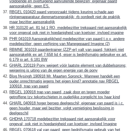
voldoende en overtuigend aanvullende bewijzen; eigenaar paard
aansprakelijk; geen ES.
RBGEL 010420 paard veroorzaakt tijdens keuring schade aan
röntgenapparatuur dierenartsenpraktijk; rb oordeelt niet de praktijk
maar bezitter aansprakelijk
HR 310120 art. 81 lid 1 RO, medebezitter trekpaard niet-aansprakelijk
voor ongeval ook niet in hoedanigheid van koetsier; invloed imagine
PHR 041019 Aansprakelijkheid medebezitter van paard t.o.v. andere
medebezitter; geen verfijning van Manegepaard Imagine (2)
RBMNE 301019 paardentrainer (ZZP-er) valt van paard, fokkerij niet
aansprakelijk ex art 7:658 lid 4, eiser is bedrijfsmatig gebruiker ex art.
6:179 jo art. 6:181 BW
GHARL 220119 Pony weigert vóór laatste element van dubbelsprong;
weigering is uiting van de eigen energie van de pony
Blog Nysingh 190918 Mr. Maarten Spronck: Wanneer handelt een
ouder onrechtmatig jegens het eigen kind? annotatie nav RBGEL
100918, trap van paard
RBGEL 100918 trap van paard, zaak door en tegen moeder
getroffene tzv tekortschieten in ouderlijke zorgplicht tov haar kind
GHARL 040918 hoger beroep deelgeschil; eigenaar van paard is i.c.
geen houder, maar wel bezitter, volgt vernietiging beslissing in
deelgeschil
GHDHA 170718 medebezitter trekpaard niet aansprakelijk voor
ongeval; ook niet in hoedanigheid van koetsier; invloed Imagine
RBGEL 070618 val van paard; geen bedrijfsmatig gebruik van het