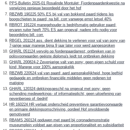
PPS-Bulletin 2025-01 Rosalinde Montulet; Fjordenpaardenkwestie na
verwijzing opnieuw beoordeeld door het hof
RBZWB 190225 50% ES bij val van bokkend paard tijdens les
boogschieten te paard; na bill. corr vanwege ernst letsel 40%
RBROT 191224 manegehouder is bedrijfsmatig gebruiker paard;
ervaren ruiter heeft 70% ES aan ongeval; nadere info nodig voor
beoordeling bill. corr.
RBGEL 201124 ass. dient dekking te verlenen voor val van pony van
7-jarige waar manege bijna 9 jaar later voor werd aangesproken
GHARL 051124 vervolg op fjordenpaardarrest; ontbreken van in
polisvoorwaarden geëiste diploma's leidt tot ontbreken dekking
GHARL 200824-2 Zevenjarige valt van pony; geen eigen schuld voor
kind; Manege voor 100% aansprakelijk
RBZWB 220524 val van paard; aard aansprakelijkheid, hoge leeftijd
gedaagde en ontbreken financiële middelen geen redenen tot
matiging
GHARL 120324 dekkingsgeschil na ongeval met pony; geen
schending medewerkings- of informatieplicht; geen uitoefening van
nevenberoep of -bedrijf
HR 160224 HR verlaat onderscheid preventieve garantievoorwaarde
en primaire dekkingsomschrijving, oordeel Hof onvoldoende
gemotiveerd
RBAMS 260124 opduwen met paard bij coronademonstratie
museumplein voldoet aan eisen van proportionaliteit en subsidiariteit