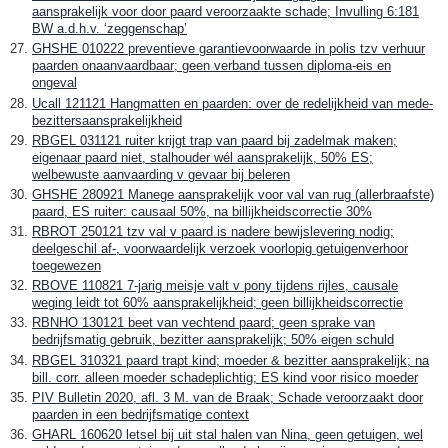
aansprakelijk voor door paard veroorzaakte schade; Invulling 6:181
BW a.d.h.v. ‘zeggenschap’
GHSHE 010222 preventieve garantievoorwaarde in polis tzv verhuur
paarden onaanvaardbaar; geen verband tussen diploma-eis en
ongeval
Ucall 121121 Hangmatten en paarden: over de redelijkheid van mede-
bezittersaansprakelijkheid
RBGEL 031121 ruiter krijgt trap van paard bij zadelmak maken;
eigenaar paard niet, stalhouder wél aansprakelijk, 50% ES;
welbewuste aanvaarding v gevaar bij beleren
GHSHE 280921 Manege aansprakelijk voor val van rug (allerbraafste)
paard, ES ruiter: causaal 50%, na billijkheidscorrectie 30%
RBROT 250121 tzv val v paard is nadere bewijslevering nodig;
deelgeschil af-, voorwaardelijk verzoek voorlopig getuigenverhoor
toegewezen
RBOVE 110821 7-jarig meisje valt v pony tijdens rijles, causale
weging leidt tot 60% aansprakelijkheid; geen billijkheidscorrectie
RBNHO 130121 beet van vechtend paard; geen sprake van
bedrijfsmatig gebruik, bezitter aansprakelijk; 50% eigen schuld
RBGEL 310321 paard trapt kind; moeder & bezitter aansprakelijk; na
bill. corr. alleen moeder schadeplichtig; ES kind voor risico moeder
PIV Bulletin 2020, afl. 3 M. van de Braak; Schade veroorzaakt door
paarden in een bedrijfsmatige context
GHARL 160620 letsel bij uit stal halen van Nina, geen getuigen, wel