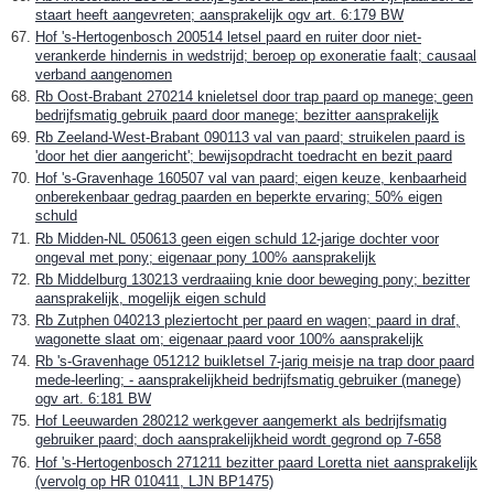
staart heeft aangevreten; aansprakelijk ogv art. 6:179 BW
Hof 's-Hertogenbosch 200514 letsel paard en ruiter door niet-
verankerde hindernis in wedstrijd; beroep op exoneratie faalt; causaal
verband aangenomen
Rb Oost-Brabant 270214 knieletsel door trap paard op manege; geen
bedrijfsmatig gebruik paard door manege; bezitter aansprakelijk
Rb Zeeland-West-Brabant 090113 val van paard; struikelen paard is
'door het dier aangericht'; bewijsopdracht toedracht en bezit paard
Hof 's-Gravenhage 160507 val van paard; eigen keuze, kenbaarheid
onberekenbaar gedrag paarden en beperkte ervaring; 50% eigen
schuld
Rb Midden-NL 050613 geen eigen schuld 12-jarige dochter voor
ongeval met pony; eigenaar pony 100% aansprakelijk
Rb Middelburg 130213 verdraaiing knie door beweging pony; bezitter
aansprakelijk, mogelijk eigen schuld
Rb Zutphen 040213 pleziertocht per paard en wagen; paard in draf,
wagonette slaat om; eigenaar paard voor 100% aansprakelijk
Rb 's-Gravenhage 051212 buikletsel 7-jarig meisje na trap door paard
mede-leerling; - aansprakelijkheid bedrijfsmatig gebruiker (manege)
ogv art. 6:181 BW
Hof Leeuwarden 280212 werkgever aangemerkt als bedrijfsmatig
gebruiker paard; doch aansprakelijkheid wordt gegrond op 7-658
Hof 's-Hertogenbosch 271211 bezitter paard Loretta niet aansprakelijk
(vervolg op HR 010411, LJN BP1475)