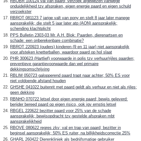
RBOBR 100124 val van paard; verzoek afgewezen vanwege
onduidelijkheid tzv afspraken, eigen energie paard en eigen schuld
verzoekster
RBROT 081123 7 jarige valt van pony en stelt 8 jaar later manege
aansprakelijk; die stelt 5 jaar later atp (AON) aansprakelijk;
schending klachtplicht
PPS Bulletin 2303-03 Mr. A.H. Blok: Paarden, dierenartsen en
schade: een onberekenbare combinatie?
RBROT 220923 (ouders) kinderen (9 en 11 jaar) niet aansprakelijk
voor afsteken knetterballen, waardoor paard op hol slaat
PHR 300623 (Hartlief) voorwaarde in polis tzv verhuur/rijles paarden;
preventieve garantievoorwaarde dan wel primaire
dekkingsomschrijving
RBLIM 050723 galopperend paard trapt naar achter; 50% ES voor
niet voldoende afstand houden
GHSHE 041022 buitenrit met paard geldt als verhuur en niet als rijles;
geen dekking
RBNHO 070722 letsel door eigen energie paard; bewijs geleverd:
berijder bereed paard op eigen risico, ook igv ernstig letsel
RBGEL 220622 bezitter paard voor 25% van de schade
aansprakelijk; bewijsopdracht tzv gestelde afspraken mbt
aansprakelijkheid
RBOVE 080622 regres zkv; val en trap van paard; bezitter in
beginsel aansprakelijk; 50% ES ruiter, na billijkheidscorrectie 25%
GHARL 260422 Dierenkliniek als bedrijfsmatige gebruiker