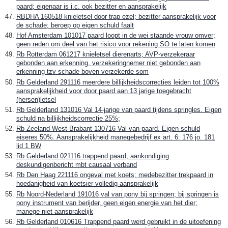
paard; eigenaar is i.c. ook bezitter en aansprakelijk
RBDHA 160518 knieletsel door trap ezel; bezitter aansprakelijk voor
de schade; beroep op eigen schuld faalt
Hof Amsterdam 101017 paard loopt in de wei staande vrouw omver;
geen reden om deel van het risico voor rekening SO te laten komen
Rb Rotterdam 061217 knieletsel dierenarts; AVP-verzekeraar
gebonden aan erkenning, verzekeringnemer niet gebonden aan
erkenning tzv schade boven verzekerde som
Rb Gelderland 291116 meerdere billijkheidscorrecties leiden tot 100%
aansprakelijkheid voor door paard aan 13 jarige toegebracht
(hersen)letsel
Rb Gelderland 131016 Val 14-jarige van paard tijdens springles. Eigen
schuld na billijkheidscorrectie 25%;
Rb Zeeland-West-Brabant 130716 Val van paard. Eigen schuld
eiseres 50%. Aansprakelijkheid manegebedrijf ex art. 6: 176 jo. 181
lid 1 BW
Rb Gelderland 021116 trappend paard; aankondiging
deskundigenbericht mbt causaal verband
Rb Den Haag 221116 ongeval met koets; medebezitter trekpaard in
hoedanigheid van koetsier volledig aansprakelijk
Rb Noord-Nederland 191016 val van pony bij springen; bij springen is
pony instrument van berijder, geen eigen energie van het dier;
manege niet aansprakelijk
Rb Gelderland 010616 Trappend paard werd gebruikt in de uitoefening