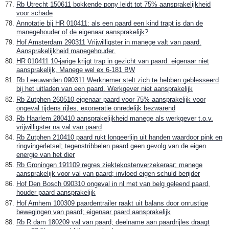
Rb Utrecht 150611 bokkende pony leidt tot 75% aansprakelijkheid
voor schade
Annotatie bij HR 010411: als een paard een kind trapt is dan de
manegehouder of de eigenaar aansprakelijk?
Hof Amsterdam 290311 Vrijwilligster in manege valt van paard.
Aansprakelijkheid manegehouder.
HR 010411 10-jarige krijgt trap in gezicht van paard. eigenaar niet
aansprakelijk, Manege wel ex 6-181 BW
Rb Leeuwarden 090311 Werknemer stelt zich te hebben geblesseerd
bij het uitladen van een paard. Werkgever niet aansprakelijk
Rb Zutphen 260510 eigenaar paard voor 75% aansprakelijk voor
ongeval tijdens rijles, exoneratie onredelijk bezwarend
Rb Haarlem 280410 aansprakelijkheid manege als werkgever t.o.v.
vrijwilligster na val van paard
Rb Zutphen 210410 paard rukt longeerlijn uit handen waardoor pink en
ringvingerletsel; tegenstribbelen paard geen gevolg van de eigen
energie van het dier
Rb Groningen 191109 regres ziektekostenverzekeraar; manege
aansprakelijk voor val van paard; invloed eigen schuld berijder
Hof Den Bosch 090310 ongeval in nl met van belg geleend paard,
houder paard aansprakelijk
Hof Arnhem 100309 paardentrailer raakt uit balans door onrustige
bewegingen van paard; eigenaar paard aansprakelijk
Rb R.dam 180209 val van paard; deelname aan paardrijles draagt