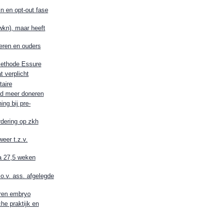
 en opt-out fase
wkn), maar heeft
eren en ouders
emethode Essure
 verplicht
taire
d meer doneren
ng bij pre-
dering op zkh
eer t.z.v.
na 27,5 weken
.o.v. ass. afgelegde
oren embryo
he praktijk en