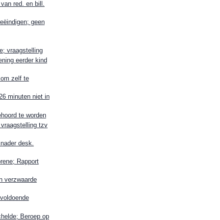
an red. en bill.
eëindigen; geen
; vraagstelling
ening eerder kind
om zelf te
6 minuten niet in
ehoord te worden
raagstelling tzv
 nader desk.
orene; Rapport
an verzwaarde
nvoldoende
helde; Beroep op