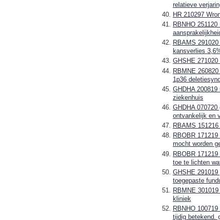
relatieve verjari
HR 210297 Wrong
RBNHO 251120 mi
aansprakelijkhei
RBAMS 291020 me
kansverlies 3,6
GHSHE 271020 Zie
RBMNE 260820 ha
1p36 deletiesynd
GHDHA 200819 sc
ziekenhuis
GHDHA 070720 geb
ontvankelijk en
RBAMS 151216 te
RBOBR 171219 on
mocht worden g
RBOBR 171219 Sn
toe te lichten 
GHSHE 291019 ge
toegepaste fund
RBMNE 301019 de
kliniek
RBNHO 100719 aa
tijdig betekend.