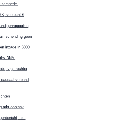
eizersnede.
GK; verzocht €
kundigenrapporten
normschending geen
en inzage in 5000
n tbv DNA-
de, vlgs rechter
m causaal verband
ichten
ng mbt oorzaak
enbericht; niet