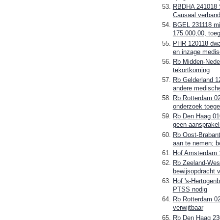
RBDHA 241018 Stu
Causaal verband
BGEL 231118 misl
175.000,00, toe
PHR 120118 dwar
en inzage medis
Rb Midden-Neder
tekortkoming
Rb Gelderland 1
andere medische
Rb Rotterdam 020
onderzoek toeg
Rb Den Haag 0102
geen aansprakeli
Rb Oost-Brabant
aan te nemen; b
Hof Amsterdam 1
Rb Zeeland-West-
bewijsopdracht v
Hof 's-Hertogenb
PTSS nodig
Rb Rotterdam 02
verwijtbaar
Rb Den Haag 2304