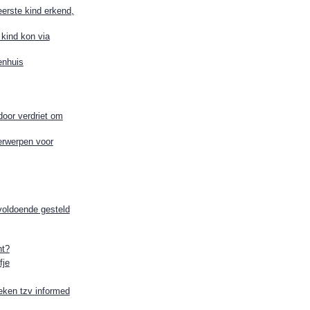
erste kind erkend,
kind kon via
enhuis
door verdriet om
erwerpen voor
oldoende gesteld
nt?
fje
reken tzv informed