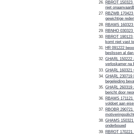
RBROT 150323 (sc
niet onaanvaard
RBZWB 170423 K
gewichtige rede
RBAMS 160323 vr
RBNHO 030323 be
RBROT 190123 gee
komt niet vast t
HR 091222 beoord
beslissen al dan
GHARL 150222 zie
verloskamer na b
GHARL 160321 vi
GHARL 230719 Ho
begeleiding bev
GHARL 260319 zuu
bericht door neo
RBAMS 171121 des
voldoet aan eise
RBOBR 290721 Sne
motiveringsplicht
GHAMS 150321 Er
onderbouwd
RBROT 170221 za