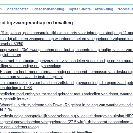
en
Schadeposten
Schadebehandeling
Capita Selecta
Afwikkeling
Processue
eid bij zwangerschap en bevalling
 implanon; geen aansprakelijkheid huisarts voor inbrengen staafje op 11 apr
ut bij afbreken zwangerschap waardoor letsel en vroeggeboorte volgend kind
orschot 50/50
gewenste (3e) zwangerschap door fout bij nacontrole spiraaltje; verlies va
g tot chirurg
o met zelfstandig tegenverzoek t.z.v. handelen verloskundige en zkh rond 
elling verloskundige en gynaecoloog
sure; rb heeft meer informatie nodig en benoemt commissie van deskundig
doen aan verzwaarde instructieplicht
ala aansprakelijk voor handelen zelfstandig gynaecoloog die eigen zaad gebr
n drieling in 1988;
rikelen rond embryo's tot stand gebracht met zaadcellen van donor, waarna
 gebruik intrekt
ongfull birth; syndroom van Down; Rb gelast in belang van waarheidsvindin
lid 2 Rv
rloskundige aansprakelijk voor schade a.g.v. onjuist doorgeven uitslag NIP
gnesiumoverdosering vroeggeborene (27,5 wkn); rb benoemt neonatoloog; 
oor een kinderneuroloog
o gynaecoloog t.z.v. schouderdystocie bij bevalling