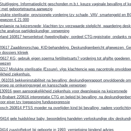
itligging. Informatieplicht geschonden m.b.t. keuze vaginale bevalling of k
 met geboortetrauma aanwezig
ukte sterilisatie; provisionele vordering tzv schade, VAV, smartengeld en B
gewezen € 21.000
slaesie na keizersnede; klachten tzv verzwaarde stelplicht, waardering des
che analyse partijdeskundige; verwerping
land 160817 hersenletsel (tweeling)baby; oordeel CTG-registratie; ondanks 
20617 Zaaddonorschap. KID-behandeling. Deskundigenbericht afgewezen. Ge
 dossiers kliniek
617 KG; gebruik eigen sperma fertiliteitsarts? vordering tot afgifte goedere
ewezen
17 Mislukte sterilisatie (Essure). vlgs klachtencie was nacontrole onvoldoen
jkheid ziekenhuis.
 061016 bekkeninstabiliteit na bevalling; deskundigenrapport onvoldoende o
eroep op omkeringsregel en kansschade verworpen
30916 geen aansprakelijkheid ziekenhuis voor dwarsleasie na keizersnede
Brabant 220616 interpretatie CTG en beleid bij bevalling; na deskundigenber
oor eiser tzv toepassing fundusexpressie
osch 260814 PTSS moeder na overlijden kind bij bevalling; nadere voorlichti
0414 gele huidskleur baby, beoordeling handelen verloskundige obv deskundig
14 zuustoftekort bij geboorte in 1993; vernietiging bindend advies