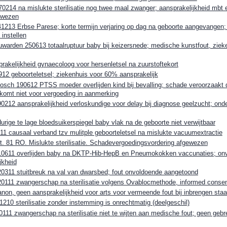
214 na mislukte sterilisatie nog twee maal zwanger; aansprakelijkheid mbt e
ewezen
1213 Erbse Parese; korte termijn verjaring op dag na geboorte aangevangen; 
 instellen
warden 250613 totaalruptuur baby bij keizersnede; medische kunstfout, ziek
akelijkheid gynaecoloog voor hersenletsel na zuurstoftekort
12 geboorteletsel; ziekenhuis voor 60% aansprakelijk
osch 190612 PTSS moeder overlijden kind bij bevalling; schade veroorzaakt 
 komt niet voor vergoeding in aanmerking
0212 aansprakelijkheid verloskundige voor delay bij diagnose geelzucht; ond
rige te lage bloedsuikerspiegel baby vlak na de geboorte niet verwijtbaar
1 causaal verband tzv mulitple geboorteletsel na mislukte vacuumextractie
t. 81 RO. Mislukte sterilisatie. Schadevergoedingsvordering afgewezen
0611 overlijden baby na DKTP-Hib-HepB en Pneumokokken vaccunaties; onv
jkheid
0311 stuitbreuk na val van dwarsbed; fout onvoldoende aangetoond
0111 zwangerschap na sterilisatie volgens Ovablocmethode, informed conse
on, geen aansprakelijkheid voor arts voor vermeende fout bij inbrengen staa
10 sterilisatie zonder instemming is onrechtmatig (deelgeschil)
111 zwangerschap na sterilisatie niet te wijten aan medische fout; geen geb