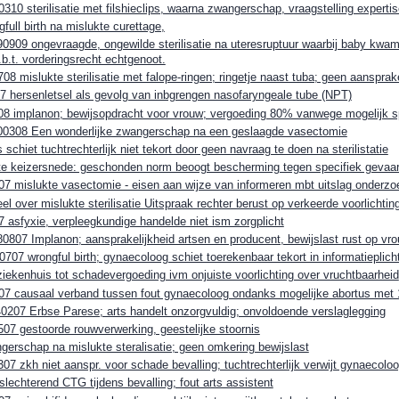
310 sterilisatie met filshieclips, waarna zwangerschap, vraagstelling expertis
ull birth na mislukte curettage,
909 ongevraagde, ongewilde sterilisatie na uteresruptuur waarbij baby kwam 
.t. vorderingsrecht echtgenoot.
8 mislukte sterilisatie met falope-ringen; ringetje naast tuba; geen aansprake
 hersenletsel als gevolg van inbgrengen nasofaryngeale tube (NPT)
8 implanon; bewijsopdracht voor vrouw; vergoeding 80% vanwege mogelijk sp
0308 Een wonderlijke zwangerschap na een geslaagde vasectomie
chiet tuchtrechterlijk niet tekort door geen navraag te doen na sterilistatie
te keizersnede: geschonden norm beoogt bescherming tegen specifiek gevaar
7 mislukte vasectomie - eisen aan wijze van informeren mbt uitslag onderzo
el over mislukte sterilisatie Uitspraak rechter berust op verkeerde voorlichtin
 asfyxie, verpleegkundige handelde niet ism zorgplicht
0807 Implanon; aansprakelijkheid artsen en producent, bewijslast rust op vr
07 wrongful birth; gynaecoloog schiet toerekenbaar tekort in informatieplich
ziekenhuis tot schadevergoeding ivm onjuiste voorlichting over vruchtbaarheid
07 causaal verband tussen fout gynaecoloog ondanks mogelijke abortus met
0207 Erbse Parese; arts handelt onzorgvuldig; onvoldoende verslaglegging
07 gestoorde rouwverwerking, geestelijke stoornis
erschap na mislukte steralisatie; geen omkering bewijslast
7 zkh niet aanspr. voor schade bevalling; tuchtrechterlijk verwijt gynaecolo
echterend CTG tijdens bevalling; fout arts assistent