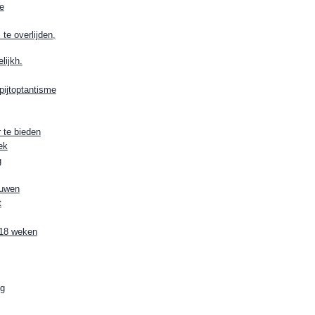
e
te overlijden,
lijkh.
ijtoptantisme
 te bieden
ek
g
ouwen
t
 18 weken
og