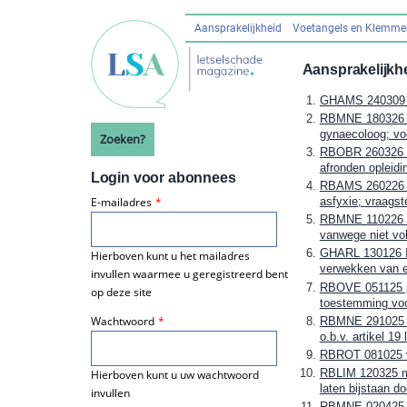
Overslaan
en
Aansprakelijkheid
Voetangels en Klemm
Hoofdnavigatie
naar
de
Aansprakelijkh
inhoud
GHAMS 240309 (!)
gaan
RBMNE 180326 fo
gynaecoloog; vo
Zoeken?
RBOBR 260326 on
afronden opleidin
Login voor abonnees
RBAMS 260226 vd
E-mailadres
asfyxie; vraagst
RBMNE 110226 Es
vanwege niet vol
GHARL 130126 Is
Hierboven kunt u het mailadres
verwekken van ee
invullen waarmee u geregistreerd bent
RBOVE 051125 pe
op deze site
toestemming voor
Wachtwoord
RBMNE 291025 Wr
o.b.v. artikel 19 
RBROT 081025 ve
RBLIM 120325 ma
Hierboven kunt u uw wachtwoord
laten bijstaan d
invullen
RBMNE 020425 vd