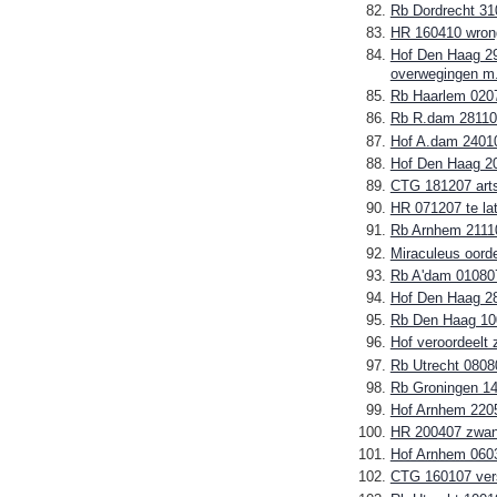
Rb Dordrecht 310
HR 160410 wrongf
Hof Den Haag 290
overwegingen m.b
Rb Haarlem 02070
Rb R.dam 281107
Hof A.dam 24010
Hof Den Haag 20
CTG 181207 arts s
HR 071207 te la
Rb Arnhem 21110
Miraculeus oorde
Rb A'dam 010807
Hof Den Haag 28
Rb Den Haag 1007
Hof veroordeelt 
Rb Utrecht 0808
Rb Groningen 14
Hof Arnhem 2205
HR 200407 zwang
Hof Arnhem 06030
CTG 160107 versl