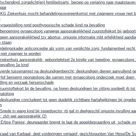
hending) zorgplicht(en) fertiliteitsarts; beroep op verjaring naar maatstaven v
baar
G Ziekenhuis mocht behandelingsovereenkomst met zwangere vrouw niet b
n
aagstelling rond posthypoxische schade kind na bevalling
noeming gynaecoloog vanwege aansprakelijkheid zuurstoftekort bij geboorte
n aansprakelijkheid tzv abortus; onjuiste informatie mbt erfelijkheid aando
e staan
elingskader anticonceptie als vorm van verplichte zorg; fundamenteel recht 
 niet zwanger te worden
kenhuis aansprakelijk; geboorteletsel 2e kindje van tweeling; gynaecoloog 2
evalling 1e kind
erde tussenarrest na deskundigenbericht; deskundigen dienen aanvullend g
f benoemt neonatoloog die samen met gynaecoloog onderzoek moet doen, v
alling en oorzaak hersenschade
rstoftekort bij de bevalling, na horen deskundigen ter zitting oordeelt rb tot
natoloog
kundige concludeert tot geen duidelijk zichtbare hartafwijkingen bij ongeb
n
de in wang kind bij spoedsectio; rb gaf in deelgeschil onjuiste invulling a
; zkh wel aansprakelijk (2)
bse Parese; deurwaarder brengt te laat de appeldagvaarding uit, schade o
ad van Karbaat; deel vorderingen verjaard; gezichtspunten Van Hese/De Sc