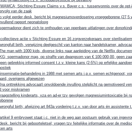
MCA; Stichting Essure Claims v.s. Bayer c.s.; tussenvonnis over de opt-in
ervolg van de zaak
 volgt eerder desk. bericht bij magnesiumoverdosering vroeggeborene (27,5 
nvullend rapport neonatoloog
ermadonor dient zich te onthouden van openbare uitlatingen over donorkind
llectieve actie v Stichting Essure en 16 zorgverzekeraars over sterilisati
ngfull birth, verwijzing deelgeschil van kanton naar handelskamer, advocaat
4 The man with 1000 kids, diverse links naar aanleiding van de Netflix documen
G; spermadonor mag, op straffe van dwangsom van € 100.000,00, geen zaa
n gebrekkig informed consent t.z.v. kleine kans (2-5%) op erfelijke aandoeni
nostiek
seminatie-behandeling in 1988 met semen arts i.p.v. semen echtgenoot; vor
jaard, overigens afgewezen
 onttrekking advocaat) onvoldoende invulling stelplicht na gemotiveerd verw
id voor miskramen
agstelling kinderarts, vza en ad-er tzv gevolgen magnesiumintoxicatie bij 
eborene
ngful birth; afwijzing art 843a vordering t.z.v. van door arts én assistente t
tikel 9 embryowet staat i.c. niet in de weg aan postuum gebruik van ingevr
k. bericht bij geboorteletsel; vragen tzv feitelijke informatie over de medisc
ken arts