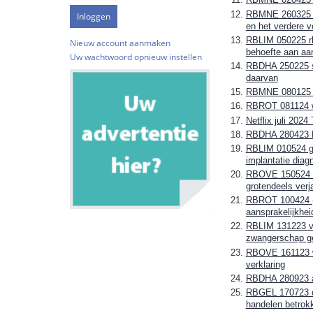
RBMNE 260325 WA
en het verdere v
RBLIM 050225 rb
Nieuw account aanmaken
behoefte aan aa
Uw wachtwoord opnieuw instellen
RBDHA 250225 sp
daarvan
RBMNE 080125 co
RBROT 081124 wro
Netflix juli 202
RBDHA 280423 K
RBLIM 010524 gee
implantatie diag
RBOVE 150524 in
grotendeels ver
RBROT 100424 (na
aansprakelijkhe
RBLIM 131223 vra
zwangerschap g
RBOVE 161123 wro
verklaring
RBDHA 280923 ar
RBGEL 170723 des
handelen betrok