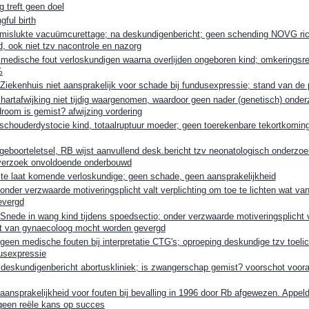
ng treft geen doel
ful birth
slukte vacuümcurettage; na deskundigenbericht; geen schending NOVG rich
d, ook niet tzv nacontrole en nazorg
dische fout verloskundigen waarna overlijden ongeboren kind; omkeringsre
%
kenhuis niet aansprakelijk voor schade bij fundusexpressie; stand van de p
rtafwijking niet tijdig waargenomen, waardoor geen nader (genetisch) onder
room is gemist? afwijzing vordering
houderdystocie kind, totaalruptuur moeder; geen toerekenbare tekortkoming
oorteletsel, RB wijst aanvullend desk.bericht tzv neonatologisch onderzoek
 verzoek onvoldoende onderbouwd
 laat komende verloskundige; geen schade, geen aansprakelijkheid
der verzwaarde motiveringsplicht valt verplichting om toe te lichten wat va
evergd
ede in wang kind tijdens spoedsectio; onder verzwaarde motiveringsplicht v
wat van gynaecoloog mocht worden gevergd
en medische fouten bij interpretatie CTG's; oproeping deskundige tzv toelic
usexpressie
skundigenbericht abortuskliniek; is zwangerschap gemist? voorschot vooral
nsprakelijkheid voor fouten bij bevalling in 1996 door Rb afgewezen. Appeld
 geen reële kans op succes