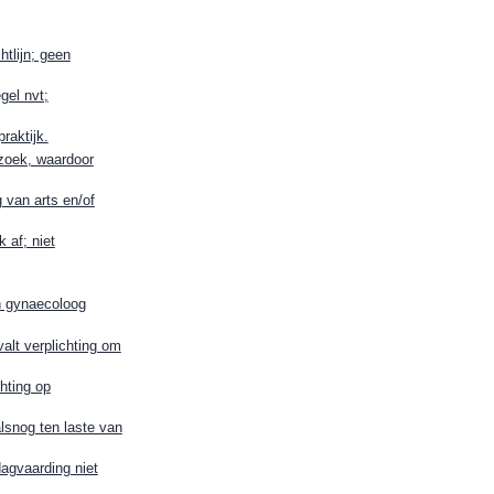
tlijn; geen
gel nvt;
raktijk.
zoek, waardoor
 van arts en/of
 af; niet
n gynaecoloog
alt verplichting om
hting op
snog ten laste van
agvaarding niet