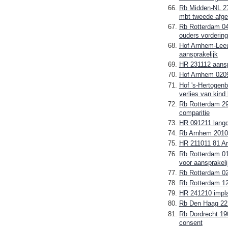
Rb Midden-NL 270
mbt tweede afg
Rb Rotterdam 04
ouders vordering
Hof Arnhem-Leeu
aansprakelijk
HR 231112 aanspr
Hof Arnhem 0209
Hof 's-Hertogenb
verlies van kind
Rb Rotterdam 29
comparitie
HR 091211 langdu
Rb Arnhem 20101
HR 211011 81 Ar
Rb Rotterdam 01
voor aansprakeli
Rb Rotterdam 02
Rb Rotterdam 12
HR 241210 implan
Rb Den Haag 2212
Rb Dordrecht 190
consent