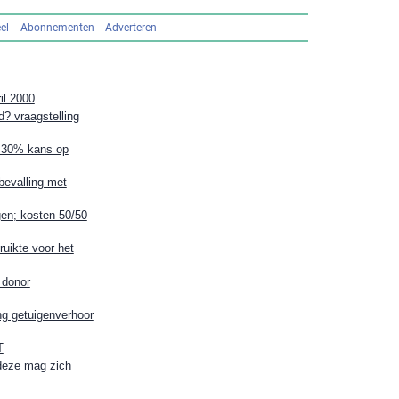
el
Abonnementen
Adverteren
il 2000
? vraagstelling
n 30% kans op
bevalling met
en; kosten 50/50
uikte voor het
 donor
g getuigenverhoor
T
deze mag zich